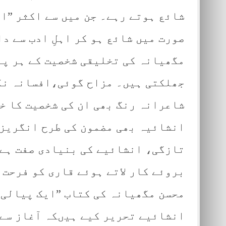
شائع ہوتے رہے۔ جن میں سے اکثر ”ای
صورت میں شائع ہو کر اہلِ ادب سے د
مگھیانہ کی تخلیقی شخصیت کے ہر پہ
جھلکتی ہیں۔ مزاح گوئی،افسانہ نگ
شاعرانہ رنگ بھی ان کی شخصیت کا خا
انشائیہ بھی مضمون کی طرح انگریزی
تازگی، انشائیے کی بنیادی صفت ہے۔
بروئے کار لاتے ہوئے قاری کو فرحت 
محسن مگھیانہ کی کتاب ”ایک پیالی 
انشائیے تحریر کیے ہیںکہ آغاز سے 