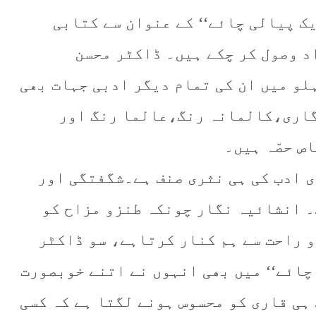
ک پیالی چائے‘‘ کے عنوان سے کتابی
اد وصول کر چکے ہیں۔ ڈاکٹر محسن
لو میں ان کی تمام دیگر ادبی جہات بھی
اری،کالمانہ رنگ،عالما رنگ اور
ص حصّہ ہیں۔
 ادب کی ہی نثری صنف ہے۔شگفتگی اور
 انشائیہ نگار چونکہ طنزو مزاح کو
و راحت سے ہم کنار کرتاہے، سو ڈاکٹر
چائے‘‘ میں بھی انہوں نے اتنے خوبصورت
ہی قاری کو محسوس ہونے لگتا ہے کہ کسی