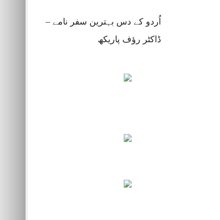
اُردو کے دس بہترین سفر نامے –
ڈاکٹر رؤف پاریکھ