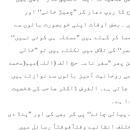
ح کا روپ دھار کر ”چھیڑ خانی‘‘ اور
ں ۔بعض اوقات اپنی خوبصورت باتوں سے
ا کر کہتے ہیں ”مسئلہ ہی کوئی نہیں‘‘
صر‘‘ کی تلاش میں نکلتے ہیں تو ”خالی
ن پھر ”سفر نامہ حج الف (اللہ)میم(محمد
یسی روحانیت آمیز باتوں سے نوازتے ہیں
 جاتی ہے۔ الغرض ڈاکٹر صاحب کی شخصیت
دا ہے۔
پیالی چائے‘‘ پی کر بھی کی اور ”پنڈ دی
تلف انشائیے وقتاََفوقتاََ رسائل میں