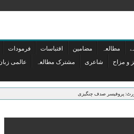
ے
مطالعہ
مضامین
اقتباسات
فرمودات
 و مزاح
شاعری
مشترک مطالعہ
عالمی زبان
رپورٹ: پروفیسر صدف چنگیزی
مزاحیہ شعری مجموعہ – محمد اکبر خان اکبر
تھا سراپا روح تو بز
ری رکھے گی، وفاقی وزیر اورنگزیب خان کچھی
ثقافت – آمنہ س
ع – محمد اکبر خان اکبر
تہذیب کی کہانی: جلد اول تا ششم، مخ