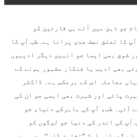
یک ماہرِ معالج کا دلچسپ سفرنامہ – محمد اکبر خان اکبر
ِ چہارم – محمد اکبر خان اکبر
م جو ذہن میں آتے ہی قارئین کو
آپ کا تعلق نصف صدی پرانا ہے۔طب آپ کا
ور شوق بھی ایسا جو انہیں دیگر ادیبوں
ئی بھی ادیب یا فنکار مشہور ہونے کے
ہاں معاملہ اس کے برعکس ہے۔ ڈاکٹر
رت پائی اور شہرت بھی ایسی جو ان کی
 آئی۔ طب، آپ کی باہرکی دنیا، جو
 آپ کی اندر کی دنیا جو لوگوں کو
 مگھیانہ ایک ”تخلیق کار‘‘ بھی ہیں