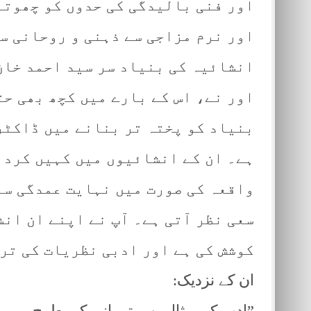
اور فنی بالیدگی کی حدوں کو چھوتے
اور نرم مزاجی سے ذہنی و روحانی س
انشائیہ کی بنیاد سر سید احمد خان
اور نے، اس کے بارے میں کچھ بھی حت
بنیاد کو پختہ تر بنانے میں ڈاکٹر
ہے۔ ان کے انشائیوں میں کہیں کردا
واقعہ کی صورت میں نہایت عمدگی سے
سعی نظر آتی ہے۔ آپ نے اپنے ان انش
کوشش کی ہے اور ادبی نظریات کی تر
ان کے نزدیک:
”ادب کی مثال بھی تو پانی کی طرح ہے۔ ا