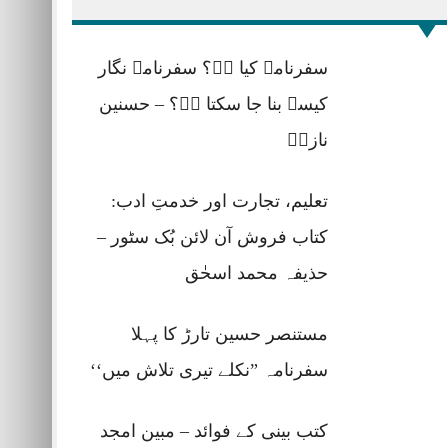
سفرنامہ کیا ہے؟ سفرنامہ نگار
کیسے بنا جا سکتا ہے؟ – حسنین
نازشؔ
تعلیم، تجارت اور خدمتِ ادب:
کتاب فروش آن لائن بُک سٹور –
حذیفہ محمد اسحٰق
مستنصر حسین تارڑ کا پہلا
سفرنامہ ”نکلے تیری تلاش میں‘‘
کتب بینی کے فوائد – مبین امجد