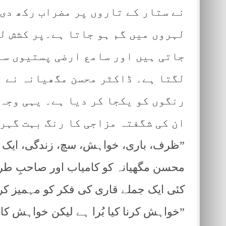
نے ستار کے تاروں پر مضراب رکھ دی 
لہروں میں گم ہو جاتا ہے۔پر کشش ل
جاتی ہیں اور سامع ارضی پستیوں سے
لگتا ہے۔ ڈاکٹر محسن مگھیانہ نے ا
رنگوں کو یکجا کر دیا ہے۔ یہی وجہ 
ان کی شگفتہ مزاجی کا رنگ بہت گہر
”ظرف، باری، خواہش، سچ، زندگی، ایک پیا
محسن مگھیانہ کو کامیاب اور صاحبِ طرز 
کئی ایک جملے قاری کی فکر کو مہمیز کرتے 
”خواہش کرنا کیا بُرا ہے لیکن خواہش کا