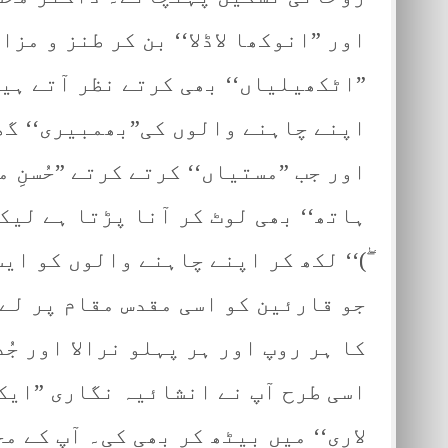
اور ”انوکھا لاڈلا‘‘ بن کر طنز و مزا
”اٹکھیلیاں‘‘ بھی کرتے نظر آتے ہی
اپنے چاہنے والوں کی”بھمبیری‘‘ گھم
اور جب ”مستیاں‘‘ کرتے کرتے ”حُسنِ م
ہاتھ‘‘ بھی لوٹ کر آنا پڑتا ہے لیک
ۖ)‘‘ لکھ کر اپنے چاہنے والوں کو ا
جو قارئین کو اسی مقدس مقام پر لے
کا ہر روپ اور ہر پہلو نرالا اور جُ
اسی طرح آپ نے انشائیہ نگاری ”ایک 
لاری‘‘ میں بیٹھ کر بھی کی۔ آپ کے مخ