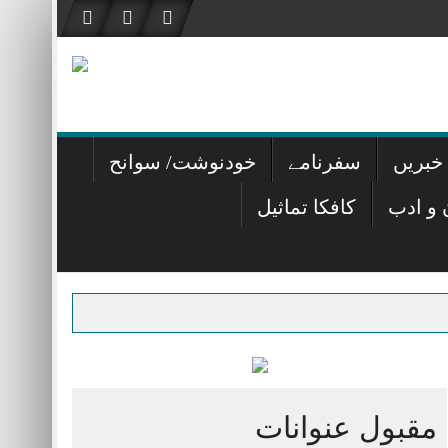
خبریں
سفرنامے
خودنوشت/ سوانح
 و ادب
کافکا تماثیل
مِ سخن پیکر ترا – محمد اکبر خان اکبر
عید
تصر تعارف – یاسر جواد
مقبول عنوانات