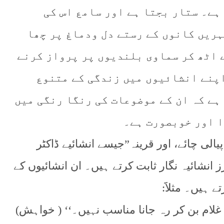
ہے۔ ستار بجتا ہے اور سامع اس کی
ہریں کانوں کے رستے دل ودماغ پر چھا
 اٹھ کر سماوی بلندیوں پر پرواز کرنے
پنے انشائیوں میں زندگی کے متنوع
ہے کہ ان کے موضوعات کی رنگا رنگی میں
ا اور خوبصورت ہے۔
لی چائے، اور قرینہ”جیسے انشائیے ڈاکٹر
انشائیہ نگار ثابت کرتے ہیں۔ ان انشائیوں کے
ہیں۔ مثلاََ:
 غلام بن کر رہ جانا مناسب نہیں۔‘‘ ( خواہش)