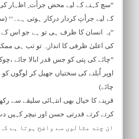
”سچ کہنے کے لیے محض جرأت ِ اظہار ک
کے لیے جرأتِ کردار درکار ہوتی ہے۔‘‘ (س
”یہ انسان کا ظرف ہی تو ہے جو اس کے عظ
کی اعلیٰ ظرفی کا اندازہ تو تب ہی ممکن
”چائے کی پتی کو جس قدر ابالا جائے ،چوکھ
اوپر اُبلنے کی سختیاں جھیل کر لوگوں کو
چائے)
قرینے کا خیال بھی انتہائی سلیقے سے رکھنا
کرتے کرتے قدرتی حسن اور نیچر کہیں دب 
ان چند مثالوں سے واضح ہوتا ہے کہ