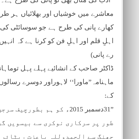
معاشرے میں خوشیاں اور بھلائیاں ہر ط
کھارے پانی کی طرح ہے جو سوسائٹی کی زم
اہلِ قلم اور اہلِ فن کو کرنا ہے کہ انہیں 
رے پانی)
ڈاکٹر صاحب کے انشائیے پہلے پہل توماہانہ 
ماہنامہ”ماورا‘‘ لاہوراور دوسرے رسالو
کے:
”31دسمبر 2015ء کو ہم بطو
طور پر سرکاری نوکری سے بیسویں گر
جھنگ سے الحمدوللہ باعزت ریٹائر ہ