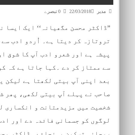
ڈاکٹر اعظم بنگلزئی کا اولین سفرنامہ: ”دیو سائی‘‘، ا
مدیر
22/03/2018
0 تبصرے
”خاموش فضا‘‘ محمدراشد فرہاد کے سفر سخن کی منزل
”ڈاکٹر محسن مگھیانہ‘‘ ایک ایسا نا
تروتازہ کر دیتا ہے۔ اُردو ادب سے 
پیشہ ہے اور شعرو ادب آپ کا شوق ا
سے ممتاز کر دے ۔کہا جاتا ہے کہ کو
بعد اپنی آپ بیتی لکھتا ہے لیکن ی
صاحب نے پہلے آپ بیتی لکھی، پھر شہ
شخصیت میں مزیدمتانت و انکساری لے
لوگوں کو جسمانی فائدہ دے اور ادب
روحانی تسکین پہنچائے۔ ڈاکٹر محسن