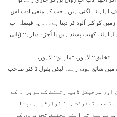
رف لہلہانے لگتی ہیں۔ جب کہ منفی ادب اس
یں کو کلر آلود کر دیتا ہے۔۔۔ یہ فیصلہ اب
لہلہاتے کھیت پسند ہیں یا اُجڑے دیار۔‘‘ (پانی
”تخلیق‘‘ لاہور، ”ماہِ نو‘‘ لاہور،
ں میں شائع ہوتے رہے۔ لیکن بقول ڈاکٹر صاحب
رچیف سرجن اور سرجیکل ڈیپارٹمنٹ کے سربراہ کے
یڈ میں ڈسٹرکٹ ہیڈ کوارٹر زہسپتال
وئے ہیں تو اپنی مختلف تحریروں کو