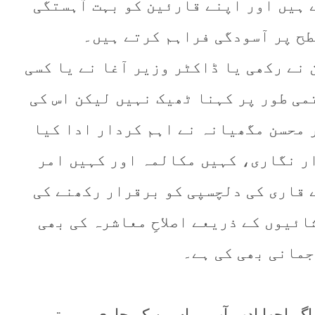
 ہیں اور اپنے قارئین کو بہت آہستگی
طح پر آسودگی فراہم کرتے ہیں۔
 نے رکھی یا ڈاکٹر وزیر آغا نے یا کسی
می طور پر کہنا ٹھیک نہیں لیکن اس کی
 محسن مگھیانہ نے اہم کردار ادا کیا
ر نگاری، کہیں مکالمہ اور کہیں امر
 قاری کی دلچسپی کو برقرار رکھنے کی
ائیوں کے ذریعے اصلاحِ معاشرہ کی بھی
جمانی بھی کی ہے۔
گر اچھا ادب آبِ رواں بن کر جاری رہے تو