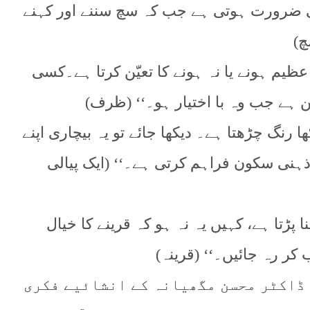
ی ضرورت ہوتی ہے جب کہ سچ سننے اور کہنے
چ)
یم ہونے یا نہ ہونے کا تعیّن کرتا ہے۔کسی
 ہے جب وہ با اختیار ہو۔‘‘ (ظرف)
ا رنگ چڑھتا ہے۔ دیکھا جائے تو یہ بیچاری اپنے
 ذہنی سکون فراہم کرتی ہے۔‘‘ (ایک پیالی
 پڑتا ہے، کہیں یہ نہ ہو کہ قرینے کا خیال
کر رہ جائیں۔‘‘ (قرینہ)
 ڈاکٹر محسن مگھیانہ کے انشائیے فکری