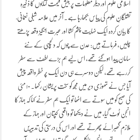
اسلامی علوم اور دیگر معلومات پر بیش قیمت کتابوں کا ذخیرہ
تشنگانِ علوم کی پیاس بجھارہا ہے۔ آخر میں علامہ شبلی نعمانی ؒ
کا بیان کردہ ایک نہایت چشم کشا اور عبرت انگیز وقعہ پڑھتے
چلیں، فرماتے ہیں: عدن سے چوں کہ دلچسپی کے نئے
سامان پیدا ہوگئے تھے، اس لیے ہم بڑے لطف سے سفر
کررہے تھے، لیکن دوسرے ہی دن ایک پُر خطر واقعہ پیش
آیا جس نے تھوڑی دیر میں مجھ کو سخت پریشان رکھا. ۱۰ مئی
کی صبح کو میں سوتے سے اٹھا تو ایک ہم سفر نے کہا کہ جہاز کا
انجن ٹوٹ گیا، میں نے دیکھا تو واقعی کپتان اور جہاز کے
ملازم گھبرائے پھرتے تھے اور اس کی درستی کی تدبیریں