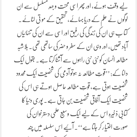
لیے وقف ہوئے، اور پھر اسی محنت و جہدِ مسلسل سے ان
لوگوں نے علم کے دریا بہائے، تحقیق کے مو تی لٹائے.
کتا ب ہی ان کی زندگی کی رفیق اور اسی سے ان کی تنہائیاں
آباد تھیں، اور وہی ان کے سفر و حضر کی ساتھی تھی۔ بلاشبہ
مطالعہ انسان کو نئی نئی راہوں سے آشنا کرتا ہے. بقول ایک
دانا کے: ’’قوتِ مطالعہ نہ ہوتو آدمی کی شخصیت ایک محدود
شخصیت ہوتی ہے، قوتِ مطالعہ حاصل ہوتے ہی اس کی
شخصیت ایک آفاقی شخصیت بن جاتی ہے۔ پوری دنیا کا
کتابی ذخیرہ اس کے لیے ایک وسیع علمی دسترخوان کی
صورت اختیا ر کر جاتا ہے‘‘۔ آئیے اس سلسلہ میں چند