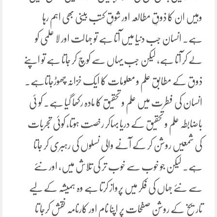
وہیں ان کا ذوقِ مطالعہ اور شوقِ کتب بینی بھی اہم رہا
ہے۔ انسان جب دنیا میں آتا ہے تو جہالت اور لا علمی کو
لے کر آتا ہے، لیکن جب یہاں سے کوچ کر جاتا ہے تو اپنے
ذوق کے مطابق علم و معلومات کا ایک خزانہ چھوڑجاتاہے.
انسان کی فطرت میں علم و تحقیق کا مادہ رکھا گیا ہے. کو ئی
باضابطہ علم و تحقیق کے دریا بہاکر رخصت ہوتا، کوئی تجربات
کی شمعیں روشن کر کے آنے والی نسلوں کی رہبری کر جاتا
ہے. لیکن جو خوب سے خوب تر کی تلاش میں، اور نئے
سے نئے جہاں کی فکر میں پرواز کرتا ہے وہ ہمیشہ کے لیے
تاریخ کے روشن صفحات پر اپنا نام اور کارنامہ نقش کرجا تا