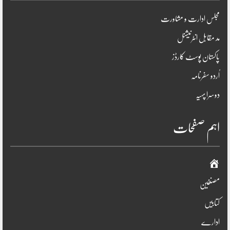
مجلس ادارت و مشاورت
مد مقابل انٹرنیشنل
پاکستان پوسٹ کارڈز
اُردو سفرنامہ
دوسرا پہیہ
اہم صفحات
صفحہ
اوّل
مصنفین
کتابیں
ادارے