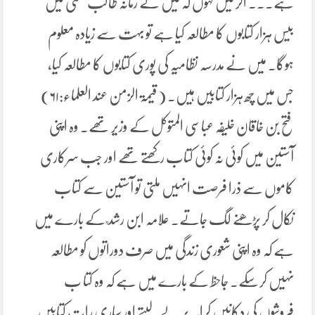
ہے۔۔۔ اگر میں کہوں کہ میں نے زمانہ طالب علمی میں
بیس ہزار کتابوں کا مطالعہ کیا ہے تو بہت سے زیادہ معلوم
ہوگا۔ میں نے مدرسہ نظامیہ کی پوری کتابوں کا مطالعہ کیا،
جس میں چھ ہزار کتابیں ہیں۔ ( قیمۃ الزمن عند العلماء:۶۱)
فتح بن خاقان خلیفہ عباسی المتوکل کے وزیر تھے. وہ اپنی
آستین میں کوئی نہ کوئی کتاب رکھتے تھے اور جب سرکاری
کاموں سے ذرا فرصت انہیں ملتی تو آستین سے کتاب
نکال کر پڑھنے لگ جاتے۔ علامہ ابن رشد ؒ کے بارے میں
ہے کہ وہ اپنی شعوری زندگی میں صرف دوراتوں کو مطالعہ
نہیں کرسکے۔ جاحظ کے بارے میں ہے کہ وہ کتا ب
فروشوں کی دکانیں کرایہ پر لے لیتے اور ساری رات کتابیں