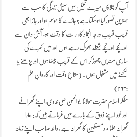
آپ کو بتلاؤں میرے تخیل میں عیشِ زندگی کا سب سے
بہترین تصور کیا ہوسکتا ہے؟ جاڑے کا موسم ہو اور جاڑا بھی
قریب قریب درجہ انجماد کا، رات کا وقت ہو، آتش دان سے
اونچے اونچے شعلے بھڑک رہے ہوں اور میں کمرے کی
ساری مسندیں چھوڑ کر اس کے قریب بیٹھا ہوں اور پڑھنے یا
لکھنے میں مشغول ہوں۔ (متاعِ وقت اور کاروانِ علم
:۲۶۳)
مفکر اسلام حضرت مولانا ابوالحسن علی ندوی ؒ اپنے گھرانے
اور خود اپنے ذوق کے بارے میں فرماتے ہیں کہ: ہمارا
گھرانہ علماء ومصنفین کا گھرانہ ہے، والد صاحب اپنے زمانہ