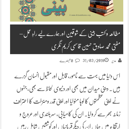
مطالعہ و کتب بینی کے شوقین اور ہمارے لیے راہِ عمل –
مفتی محمد صادق حسین قاسمی کریم نگری
31/03/2018
مدیر
0 تبصرے
اس دنیا میں بہت سے نامور، قابل اور مقبول انسان گزرے
ہیں. دینی میدان میں بھی اور دنیوی لحاظ سے بھی، جنہوں
نے اپنی عظمتوں کا لوہا منوایا اور اپنی قدر ومنزلت کا اعتراف
زمانہ بھر سے کروایا۔ ان کی کامیابی، سربلندی اور عروج و
ارتقاء میں جہاں ان کی دیگرقربانیاں اور کوششیں شامل رہیں