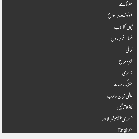
سفرنامے
خودنوشت/ سوانح
بچوں کا ادب
افسانے/ناول
کہانی
طنز و مزاح
شاعری
مشترک مطالعہ
عالمی زبان و ادب
کافکا تماثیل
جُمہوری پبلیکیشنز، لاہور
English