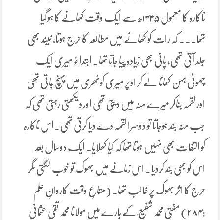
ناکارہ کا معمول ۱۳۳۵ھ سے ایک وقت کھانے کا ہوگیا
تھا۔۔۔ کہ رات کو کھانے میں مطالعہ کا حرج ہوتا، نیند بھی
جلد آتی تھی، پانی بھی زیادہ پیا جاتا تھا۔ ابتداءً میری ایک
چھوٹی بہن کھانا لے کر اوپر میری کوٹھری میں پہنچ جاتی تھی
اور لقمہ بناکر میرے منہ میں دیتی تھی اور دیکھتی رہتی تھی کہ
جب منہ بند ہوجاتا تو دوسرا لقمہ دے دیا کرتی تھی. اس ناکارہ
کو التفات بھی نہیں ہوتا تھا کہ کیا کھلایا. ایک دوسال بعد
اس کو بھی بند کردیا. اس زمانے میں بھوک تو خوب لگتی مگر
حرج کا اثر بھوک پر غالب تھا۔ (متاعِ وقت کاروانِ علم
:۲۸۴) مفتی محمد شفیع ؒ کے بارے میں مولانا محمد تقی عثمانی