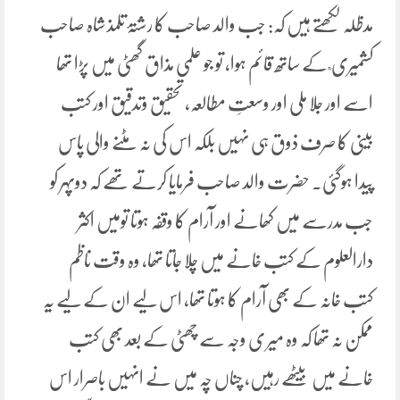
مدظلہ لکھتے ہیں کہ: جب والد صاحب کا رشتۂ تلمذ شاہ صاحب
کشمیری ؒ کے ساتھ قائم ہوا، تو جو علمی مذاق گھٹی میں پڑا تھا
اسے اور جلا ملی اور وسعتِ مطالعہ، تحقیق وتدقیق اور کتب
بینی کا صرف ذوق ہی نہیں بلکہ اس کی نہ مٹنے والی پاس
پیدا ہوگئی۔ حضرت والد صاحب فرمایا کرتے تھے کہ دوپہر کو
جب مدرسے میں کھانے اور آرام کا وقفہ ہوتا تومیں اکثر
دارالعلوم کے کتب خانے میں چلا جاتا تھا، وہ وقت ناظم
کتب خانہ کے بھی آرام کا ہوتا تھا، اس لیے ان کے لیے یہ
ممکن نہ تھا کہ وہ میر ی وجہ سے چھٹی کے بعد بھی کتب
خانے میں بیٹھے رہیں، چناں چہ میں نے انہیں باصرار اس