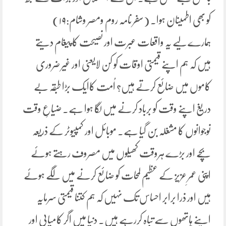
کو بھی اطمینان ہوا۔ (سفر نامہ روم ومصر وشام:۱۹)
ہمارے لیے یہ واقعات عبرت اور نصیحت کا پیغام دیتے
ہیں کہ ہم اپنے قیمتی اوقات کو کن لایعنی اور غیر ضروری
کاموں میں ضائع کرتے ہیں؟ اُمت کاایک بڑا طبقہ بے
دریغ اپنے وقت کو برباد کرنے میں لگا ہوا ہے. ضیاعِ وقت
نوجوانوں کا مشغلہ بن گیا ہے. موبائل اور کمپیوٹر کے ذریعہ
بچے اور بڑے ہروقت کھیلوں میں مصروف رہتے ہوئے
اپنی عمرِ عزیز کے عظیم لمحات کو ضائع کرنے میں لگے ہوئے
ہیں اور ذرا برابر احساس تک نہیں کہ ہم کتنا قیمتی سرمایہ
اپنے ہاتھوں سے تباہ کررہے ہیں. دنیا میں اگر کامیابی اور