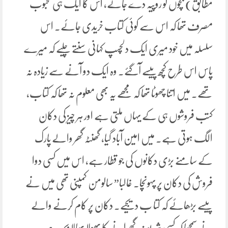
مطابق) بچوں کو روپیہ دے جاتے، اس کا ایک ہی محبوب
مصرف تھا کہ اس سے کوئی کتاب خریدی جائے۔ اس
سلسلہ میں خود میری ایک دلچسپ کہانی سنتے چلیے کہ میرے
پاس اس طرح کچھ پیسے آگئے. وہ ایک دو آنے سے زیادہ نہ
تھے. میں اتنا چھوٹا تھا کہ مجھے یہ بھی معلوم نہ تھا کہ کتاب،
کتب فروشوں ہی کے یہاں ملتی ہے اور ہر چیز کی دکان
الگ ہوتی ہے. میں امین آباد گیا، گھنٹہ گھر والے پارک
کے سامنے بڑی دکانوں کی جو قطار ہے، اس میں کسی دوا
فروش کی دکان پر پہونچا. غالبا” سالومن کمپنی تھی میں نے
پیسے بڑھائے کہ کتا ب دیجیے. دکان پر کام کرنے والے
نے سمجھا کہ کسی شریف گھرانے کا بھولا بھالا بچہ ہے،