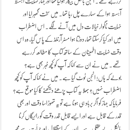
کررہے تھے. انجن بالکل بیکار ہوگیا تھا اور جہاز نہایت آہستہ
آہستہ ہوا کے سہارے چل رہا تھا. میں سخت گھبرایا اور
نہایت ناگوار خیالات دل میں آنے لگے. اس اضطراب
میں اور کیا کرسکتا تھا، دوڑتا ہوا مسٹر آرنلڈ کے پاس گیا، وہ اس
وقت نہایت اطمینان کے ساتھ کتاب کا مطالعہ کررہے
تھے. میں نے ان سے کہا کہ آپ کو کچھ خبر بھی ہے؟
بولے کہ ہاں! انجن ٹوٹ گیا ہے. میں نے کہا کہ آپ کو کچھ
اضطراب نہیں؟ بھلا یہ کتاب پڑھنے دیکھنے کا کیا موقع ہے؟
فرمایا کہ جہاز کو اگر برباد ہی ہونا ہے تو یہ تھوڑاسا وقت اور بھی
قدر کے قابل ہے اور ایسے قابلِ قدر وقت کو رائیگاں کرنا
بالکل بے عقلی ہے۔ ان کے استقلال اور جرأت سے مجھ