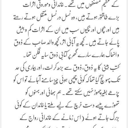
کے عظیم مصنفوں میں تھے. خاندانی وموروثی اثرات
بڑے طاقتور ہوتے ہیں، وہ نسل در نسل منتقل ہوتے رہتے
ہیں اور بچوں اور بچیوں سب میں ان کے اثرات کم و بیش
پائے جاتے ہیں. کچھ یہ آبائی اثر، کچھ والد صاحب کے ذوق
و انہماک ہمارے سارے گھر پر کتابی ذوق سایہ فگن تھا.
کتب بینی کا یہ ذوق، ذوق سے بڑھ کر لت، اور بیماری کی حد
تک پہونچ گیا تھا کہ کوئی چھپی ہوئی چیز سامنے آجائے تو اس کو
پڑھے بغیرچھوڑ نہیں سکتے تھے. ہم بھائی اور بہنوں کو
تھوڑے پیسے دست خرچ کے لیے ملتے یا خاندان کے کوئی
بزرگ جاتے ہوئے (اس زمانے کے خاندانی رواج کے