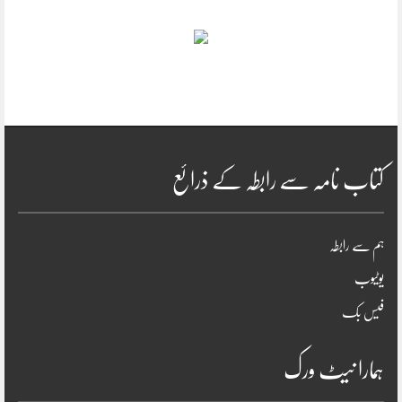
کتاب نامہ سے رابطہ کے ذرائع
ہم سے رابطہ
یوٹیوب
فیس بک
ہمارا نیٹ ورک