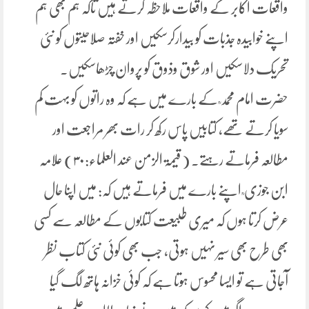
واقعات اکابر کے واقعات ملاحظہ کرتے ہیں تاکہ ہم بھی ہم
اپنے خوابیدہ جذبات کو بیدارکرسکیں اور خفتہ صلاحیتوں کو نئی
تحریک دلاسکیں اور شوق وذوق کو پروان چڑھاسکیں۔
حضرت امام محمد ؒ کے بارے میں ہے کہ وہ راتوں کو بہت کم
سویا کرتے تھے، کتابیں پاس رکھ کر رات بھر مراجعت اور
مطالعہ فرماتے رہتے۔ ( قیمۃ الزمن عند العلماء:۳۰) علامہ
ابن جوزی ؒ اپنے بارے میں فرماتے ہیں کہ: میں اپنا حال
عرض کرتا ہوں کہ میری طبیعت کتابوں کے مطالعہ سے کسی
بھی طرح بھی سیر نہیں ہوتی، جب بھی کوئی نئی کتاب نظر
آجاتی ہے تو ایسا محسوس ہوتا ہے کہ کوئی خزانہ ہاتھ لگ گیا