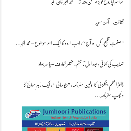
تھا سراپا روح تو بزمِ سخن پیکر ترا – محمد اکبر خان اکبر
ثقافت – آمنہ سعید
”صنعتِ تلمیح، کل اور آج‘‘، ادبِ اردو کا ایک اہم موضوع – محمد اکبر…
تہذیب کی کہانی: جلد اول تا ششم، مختصر تعارف – یاسر جواد
ڈاکٹر اعظم بنگلزئی کا اولین سفرنامہ: ”دیو سائی‘‘، ایک ماہرِ معالج کا
دلچسپ سفرنامہ…