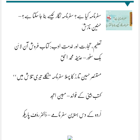
سفرنامہ کیا ہے؟ سفرنامہ نگار کیسے بنا جا سکتا ہے؟ –
حسنین نازشؔ
تعلیم، تجارت اور خدمتِ ادب: کتاب فروش آن لائن
بُک سٹور – حذیفہ محمد اسحٰق
مستنصر حسین تارڑ کا پہلا سفرنامہ ”نکلے تیری تلاش میں‘‘
کتب بینی کے فوائد – مبین امجد
اُردو کے دس بہترین سفر نامے – ڈاکٹر رؤف پاریکھ