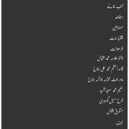
کتب خانے
مطالعہ
مضامین
اقتباسات
فرمودات
ڈاکٹر علامہ محمد اقبالؒ
قائد اعظم محمد علی جناحؒ
مادرِ ملت محترمہ فاطمہ جناحؒ
حکیم محمد سعیدؒ شہید
فرخ سہیل گوئندی
متفرق اقوال
خبریں