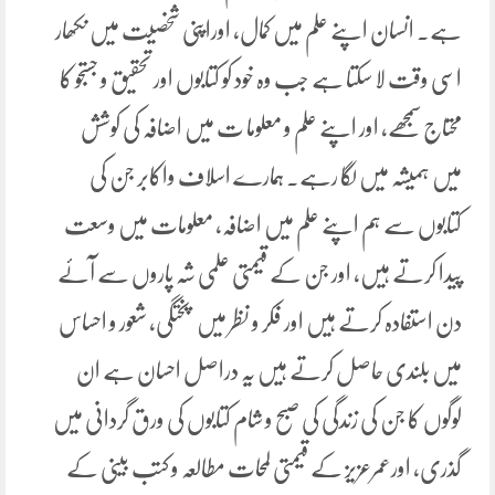
ہے۔ انسان اپنے علم میں کمال، اوراپنی شخصیت میں نکھار
اسی وقت لا سکتا ہے جب وہ خود کو کتابوں اور تحقیق و جستجو کا
محتاج سمجھے، اور اپنے علم و معلوما ت میں اضافہ کی کوشش
میں ہمیشہ میں لگا رہے. ہمارے اسلاف واکابر جن کی
کتابوں سے ہم اپنے علم میں اضافہ، معلومات میں وسعت
پیدا کرتے ہیں، اور جن کے قیمتی علمی شہ پاروں سے آئے
دن استفادہ کرتے ہیں اور فکر و نظر میں پختگی، شعور و احساس
میں بلندی حاصل کرتے ہیں یہ دراصل احسان ہے ان
لوگوں کا جن کی زندگی کی صبح و شام کتابوں کی ورق گردانی میں
گذری، اورعمرعزیز کے قیمتی لمحات مطالعہ و کتب بینی کے