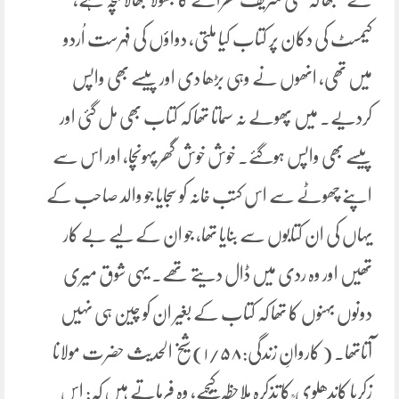
کیمسٹ کی دکان پر کتاب کیا ملتی، دواؤں کی فہرست اُردو
میں تھی، انھوں نے وہی بڑھا دی اور پیسے بھی واپس
کردیے. میں پھولے نہ سماتا تھا کہ کتاب بھی مل گئی اور
پیسے بھی واپس ہوگئے. خوش خوش گھر پہونچا، اور اس سے
اپنے چھوٹے سے اس کتب خانہ کو سجایا جو والد صاحب کے
یہاں کی ان کتابوں سے بنایا تھا، جو ان کے لیے بے کار
تھیں اور وہ ردی میں ڈال دیتے تھے. یہی شوق میری
دونوں بہنوں کا تھا کہ کتاب کے بغیر ان کو چین ہی نہیں
آتاتھا۔ ( کاروانِ زندگی:۱/۵۸) شیخ الحدیث حضرت مولانا
زکریا کاندھلوی ؒ کا تذکرہ ملاحظہ کیجیے، وہ فرماتے ہیں کہ: اس