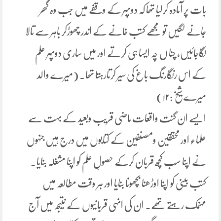
بات پر آمادہ کرلیا تھا کہ دوپہر کے وقفے میں جب وہ گھر
جانے لگیں تو مجھے کتب خانے کے اندر چھوڑکر باہر سے تالا
لگاجائیں، چنا ں چہ ایسا ہی کرتے اور میں ساری دوپہر علم
کے اس رنگارنگ باغ کی سیر کرتارہتا تھا۔ (میرے والد
میرے شیخ :۱۲)
ایسے ان گنت واقعات ماضی قریب وبعید کے بہت سے
علماء اور محققین ومصنفین کے کتابوں میں درج ہیں جنہوں
نے اپنا سب کچھ قربان کرکے حصولِ علم کو اپنا مشغلہ بنایا.
کتب بینی کو اپنا اوڑھنا بچھونا بنایا اور ہر وقت مطالعہ میں
مہنمک رہتے تھے. ان کی انہی قربانیوں کے نتیجہ میں آج