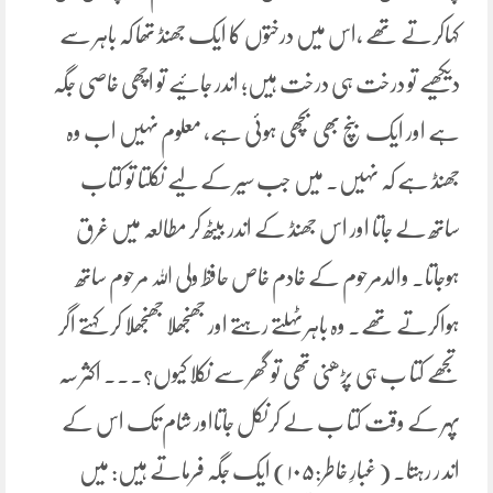
کہاکرتے تھے ،اس میں درختوں کا ایک جھنڈ تھا کہ باہر سے
دیکھیے تو درخت ہی درخت ہیں؛ اندر جائیے تو اچھی خاصی جگہ
ہے اور ایک بنچ بھی بچھی ہوئی ہے، معلوم نہیں اب وہ
جھنڈ ہے کہ نہیں۔ میں جب سیر کے لیے نکلتا تو کتاب
ساتھ لے جاتا اور اس جھنڈ کے اندر بیٹھ کر مطالعہ میں غرق
ہوجاتا. والدمرحوم کے خادم خاص حافظ ولی اللہ مرحوم ساتھ
ہواکرتے تھے۔ وہ باہر ٹہلتے رہتے اور جھنجھلا جھنجھلا کر کہتے اگر
تجھے کتا ب ہی پڑھنی تھی تو گھر سے نکلا کیوں؟۔۔۔ اکثر سہ
پہر کے وقت کتا ب لے کرنکل جاتااور شام تک اس کے
اند ر رہتا۔ ( غبارِ خاطر:۱۰۵) ایک جگہ فرماتے ہیں: میں