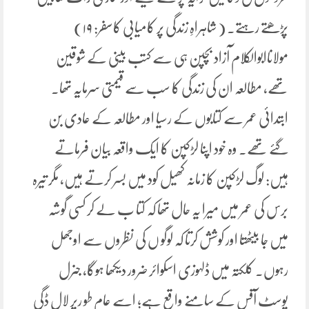
پڑھتے رہتے۔ ( شاہراہِ زندگی پر کامیابی کاسفر: ۱۹)
مولاناابوالکلام آزاد بچپن ہی سے کتب بینی کے شوقین
تھے، مطالعہ ان کی زندگی کا سب سے قیمتی سرمایہ تھا.
ابتدائی عمر سے کتابوں کے رسیا اور مطالعہ کے عادی بن
گئے تھے. وہ خود اپنا لڑکپن کا ایک واقعہ بیان فرماتے
ہیں: لوگ لڑکپن کا زمانہ کھیل کود میں بسر کرتے ہیں، مگر تیرہ
برس کی عمر میں میرا یہ حال تھا کہ کتا ب لے کر کسی گوشہ
میں جا بیٹھتا اور کوشش کرتا کہ لوگو ں کی نظروں سے اوجھل
رہوں. کلکتہ میں ڈلہوزی اسکوائر ضرور دیکھا ہوگا، جنرل
پوسٹ آفس کے سامنے واقع ہے؛ اسے عام طو رپر لال ڈگی