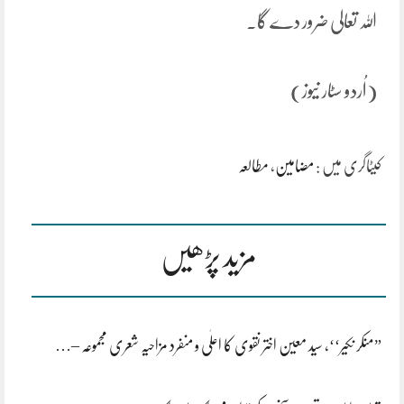
اللہ تعالی ضرور دے گا۔
(اُردو سٹار نیوز)
کیٹاگری میں :
مضامین
،
مطالعہ
مزید پڑھیں
”منکر نکیر‘‘، سید معین اختر نقوی کا اعلٰی و منفرد مزاحیہ شعری مجموعہ –…