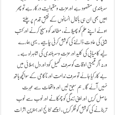
سربلندی مقصود ہے اورعزت ومقبولیت درکار ہے تو پھر
ہمیں بھی ان ہی باکمال انسانوں کے نقشِ قدم پر چلتے
ہوئے اپنے علم کو پھیلانے، مطالعہ کو وسیع کرنے اور کتب
بینی کی عادت ڈالنے کی کوشش کرنی چاہیے. یہی ہمارے
لیے کامیابی کی کلید اور عزت وسربلندی کی شاہراہ ہے۔
ورنہ اگر قیمتی اوقات کو صرف کھیل کود اور دل بہلائی میں
بے کار کیا جائے تو صرف ندامت اور ناکامی کے سواکچھ ہاتھ
نہیں آئے گا۔ ہم سبق لیں اور واقعات سے عبرت
حاصل کریں اور اپنی زندگی کو چمکانے اور خوب سے خوب
تربنانے کی کوشش کو فکر کریں، اچھے نتائج اور بہترین اثرات