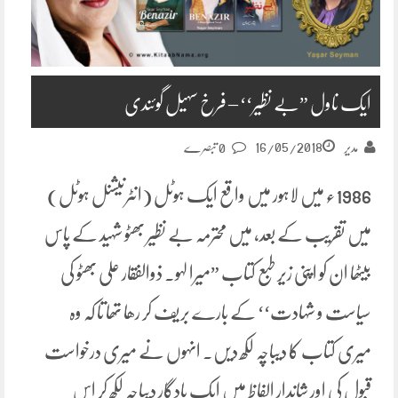
ایک ناول ”بے نظیر‘‘ – فرخ سہیل گوئندی
16/05/2018
مدیر
0 تبصرے
1986ء میں لاہور میں واقع ایک ہوٹل (انٹرنیشنل ہوٹل)
میں تقریب کے بعد، میں محترمہ بے نظیر بھٹو شہید کے پاس
بیٹھا ان کو اپنی زیر طبع کتاب ”میرا لہو۔ ذوالفقار علی بھٹو کی
سیاست و شہادت‘‘ کے بارے بریف کر رھا تھا تا کہ وہ
میری کتاب کا دیباچہ لکھ دیں. انہوں نے میری درخواست
قبول کی اور شاندار الفاظ میں ایک یادگار دیباچہ لکھ کر اس