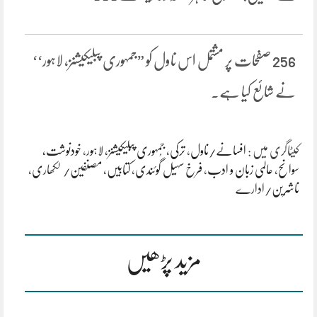
256 صفحات پر مشتمل اس ناول کو ”جمہوری پبلیکیشنز، لاہور‘‘
نے شائع کیا ہے.
کیٹاگری میں :
افسانے/ناول
،
ترکی
،
جُمہوری پبلیکیشنز، لاہور
،
خودنوشت،
سوانح
،
عالمی زبان و ادب
،
فرخ سہیل گوئندی
،
کتابیں
،
مصنفین/ لکھاری
،
ناشرین/ادارے
مزید پڑھیں