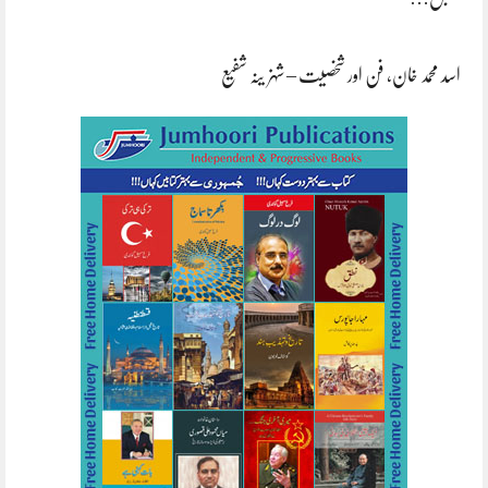
اسد محمد خان، فن اور شخصیت – شہزینہ شفیع