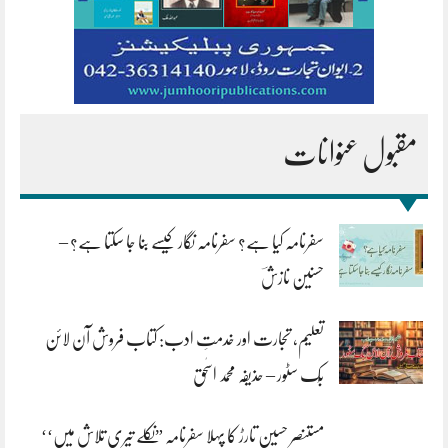
مقبول عنوانات
سفرنامہ کیا ہے؟ سفرنامہ نگار کیسے بنا جا سکتا ہے؟ –
حسنین نازشؔ
تعلیم، تجارت اور خدمتِ ادب: کتاب فروش آن لائن
بُک سٹور – حذیفہ محمد اسحٰق
مستنصر حسین تارڑ کا پہلا سفرنامہ ”نکلے تیری تلاش میں‘‘