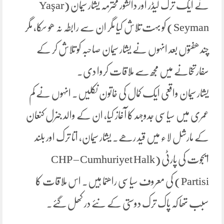
نے ایک ترک لیڈر اور دانشور محترمہ یشار سیمان (Yaşar
Seyman) کو بہت تلاش کیا مگر ان سے رابطہ نہ ھو سکا، مگر
چند ھفتوں بعد انہوں نے یشار سیمان صاحبہ کو تلاش کر کے
سفارتخانے میں مجھ سے ملاقات کروا دی۔
یشار سیمان واقعی ایک کمال کی خاتون نکلیں. انہوں نے کم
عمری میں سیاسی جدوجہد کا آغاز کیا، ان کے والد جنرل کنعان
کے مارشل لاء میں قید رھے۔ یشار سیمان، اتا ترک اور بلند
ایجوت کی پارٹی (CHP – Cumhuriyet Halk
Partisi) کی معروف سیاسی راھنما ہیں۔ اس ملاقات کا
سبب تھا کہ پاک ترک دوستی کے نئے در کھل گئے۔