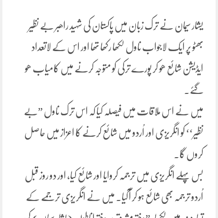
یشار سیمان نے ترک زبان میں پاکستان کی شہید راھبر بے نظیر
بھٹو پر ایک لاجواب ناول لکھا رکھا تھا اور اس کے لاتعداد
ایڈیشن شائع ھو کر پورے ترکی کو متوجہ کرنے میں کامیاب ھو
گئے۔
میں نے اس ملاقات میں فیصلہ کیا کہ اس ترک ناول ”بے
نظیر‘‘ کو انگریزی اور اُردو میں شائع کرنے کا اعزاز میں حاصل
کروں گا۔
بس پہلے انگریزی میں ترجمہ کروایا اور شائع کیا، اور دو روز قبل
اُردو ترجمہ بھی شائع ہو کر آگیا. میں نے انگریزی ترجمے کے