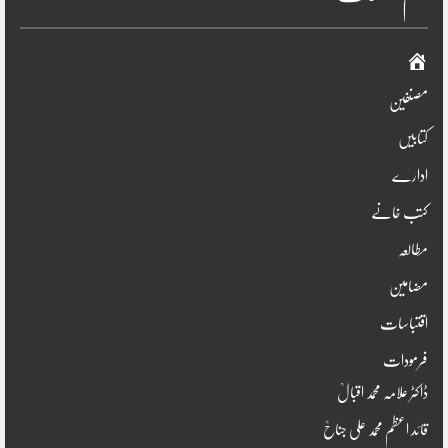
صفحہ
اوّل
مصنفین
کتابیں
ادارے
کتب خانے
مطالعہ
مضامین
اقتباسات
فرمودات
ڈاکٹر علامہ محمد اقبالؒ
قائد اعظم محمد علی جناحؒ