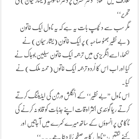
تعارف میں لکھا: ”دخترِ مشرق پر دختر اناطولیہ (یشار سیمان) کی
تحریر‘‘
مگر سب سے دلچسپ بات یہ ہے کہ یہ ناول ایک خاتون
(بے نظیر بھٹو صاحبہ) پر ایک خاتون (یشار سیمان) نے
لکھا، اسےانگریزی میں ترجمہ ایک خاتون سیلین بوجاک نے
کیا اور اب اس کا اُردو ترجمہ ایک خاتوں (حمنہ ملک) نے
کیا.
اس ناول ”بے نظیر‘‘ کے انگلش ورژن کی ایڈیٹنگ کرتے
کرتے ریما گوئندی اکثر اوقات اپنے جذبات کو قابو نہ کرنے کی
ناکامی پر انسوؤں کے ساتھ میرے کمرے میں آ جاتیں اور
کہنے لگتیں: ”ناول کا ہر صفحہ رُلا دیتا ھے۔۔۔‘‘