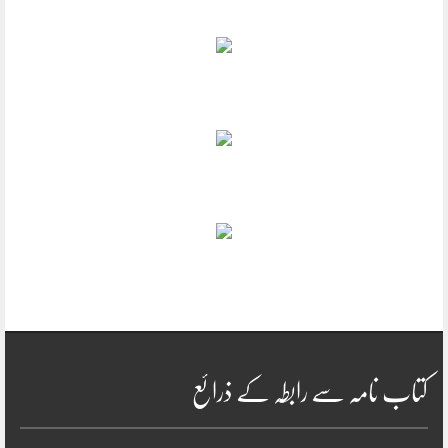
کتاب نامہ سے رابطہ کے ذرائع