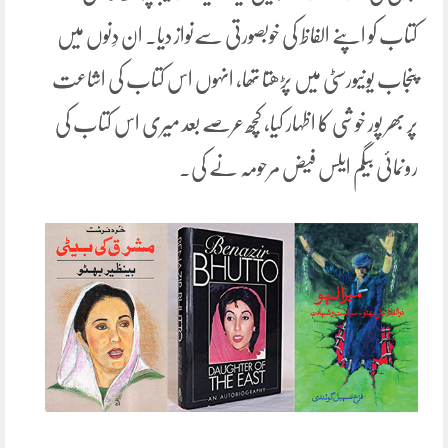
کتاب کو اپنے الفاظ کی خوبصورتی سےنواز دیا۔ ان دِنوں میں
پنجاب یونیورسٹی میں پڑھتا تھا، انہوں اس کتاب کی اشاعت
پر بھر پور خوشی کا اظہار کیا، کچھ عرصے بعد میری اس کتاب کی
رونمائی بیگم ایلس فیض مرحومہ نے کی۔