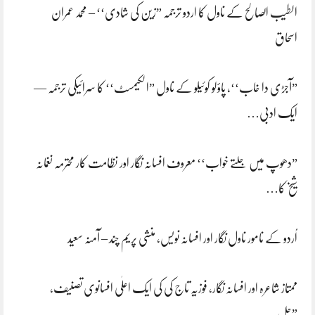
الطیب الصالح کے ناول کا اردو ترجمہ ”زین کی شادی‘‘ – محمد عمران
اسحاق
”آجڑی دا خاب‘‘، پاؤلو کوئیلو کے ناول ”الکیمسٹ‘‘ کا سرائیکی ترجمہ —
ایک ادبی…
”دھوپ میں جلتے خواب‘‘ معروف افسانہ نگار اور نظامت کار محترمہ نغمانہ
شیخ کا…
اُردو کے نامور ناول نگار اور افسانہ نویس، منشی پریم چند – آمنہ سعید
ممتاز شاعرہ اور افسانہ نگار، فوزیہ تاج کی کی ایک اعلٰی افسانوی تصنیف،
”جل…