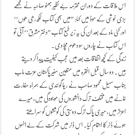
اس ملاقات کے دوران محترمہ بے نظیر بھٹو صاحبہ نے مجھے
بڑی خوشی کے موڈ میں کہا: ”میں بھی کتاب لکھ رھی ھوں‘‘
اور کئی ماہ کے بعد ان کی یہ زیر طبع کتاب ”دخترِ مشرق‘‘ آئی تو
اس کتاب نے چاروں سو دھوم مچا دی۔
زندگی کے کچھ اتفاقات بعد میں عجب کیفیت پیدا کر دیتے
ہیں۔ دو سال قبل انقرہ میں متعین سفیر پاکستان عزت ماب
جناب سہیل محمود صاحب نے ریما گوئندی کے ہمراہ سفارت
خانے میں مختلف ترک دانشوروں کی موجودگی میں، میرے
اعزاز میں، میری پاک ترک دوستی کی کوششوں کو سراھتے
ہوئے ڈنر کا اہتمام کیا. اس ڈنر میں شرکت کے لےانہوں