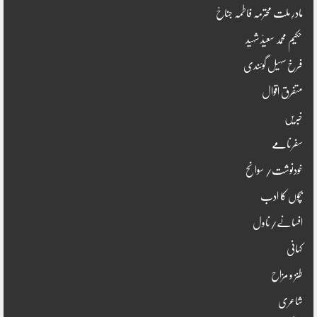
مادرِ ملت محترمہ فاطمہ جناحؒ
حکیم محمد سعیدؒ شہید
فرخ سہیل گوئندی
متفرق اقوال
خبریں
سفرنامے
خودنوشت/ سوانح
بچوں کا ادب
افسانے/ناول
کہانی
طنز و مزاح
شاعری