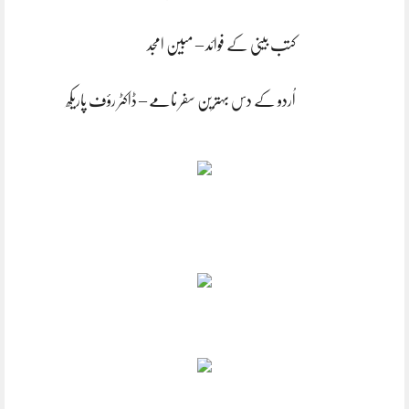
کتب بینی کے فوائد – مبین امجد
اُردو کے دس بہترین سفر نامے – ڈاکٹر رؤف پاریکھ