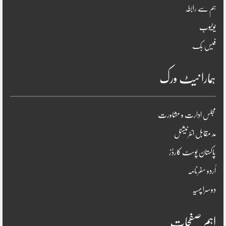
ہم سے رابطہ
یوٹیوب
فیس بک
ہمارا نیٹ ورک
مجلس ادارت و مشاورت
مد مقابل انٹرنیشنل
پاکستان پوسٹ کارڈز
اُردو سفرنامہ
دوسرا پہیہ
اہم صفحات