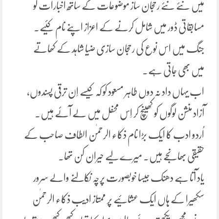
میں نئے نئے رحجان ساز موضوعات کے ساتھ اخبارات کو
مسابقاتی ڈور میں شامل کرنے کے اعزاز اپنے نام کئیے۔
جنگ میں اس نوع کی رحجان سازی ضیا شاہد کے کھاتے
میں بھی جاتی ہے۔
اب یہاں داد نہ دوں طاہر مسعود کو کہ کیسے اِن ترقی پسندوں،
آزاد منشن لوگوں کو کھینچ کر اِس محفل میں لے آئے ہیں۔
اُردو ادب کا ایک بڑا نام ذکاء الرحمٰن الطاف صاحب کے
حقیقی بھانجے ہیں۔ میرے لیے حیران کن تھا۔
یاد آتا ہے دھنک جیسا خوبصورت پرچہ نکالنے والے سرور
سکھیرا کے ہاں ایک عشائیے پر ممتاز ادیب ذکاء الرحمٰن