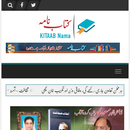
Skip
to
content
Toggle
navigation
ر اورنگزیب خان کچھی
ثقافت – آمنہ سعید
”صنعتِ تلمیح، کل اور آج‘‘، ادبِ اردو