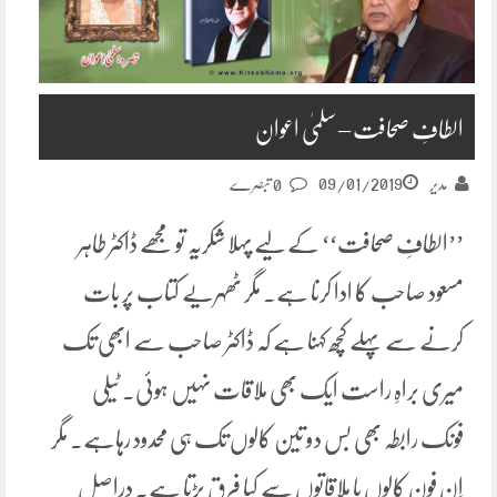
الطافِ صحافت – سلمیٰ اعوان
09/01/2019
مدیر
0 تبصرے
’’الطافِ صحافت‘‘ کے لیے پہلا شکریہ تو مجھے ڈاکٹر طاہر
مسعود صاحب کا ادا کرنا ہے۔ مگر ٹھہریے کتاب پر بات
کرنے سے پہلے کچھ کہنا ہے کہ ڈاکٹر صاحب سے ابھی تک
میری براہِ راست ایک بھی ملاقات نہیں ہوئی۔ ٹیلی
فونک رابطہ بھی بس دو تین کالوں تک ہی محدود رہاہے۔ مگر
اِن فون کالوں یا ملاقاتوں سے کیا فرق پڑتا ہے۔ دراصل