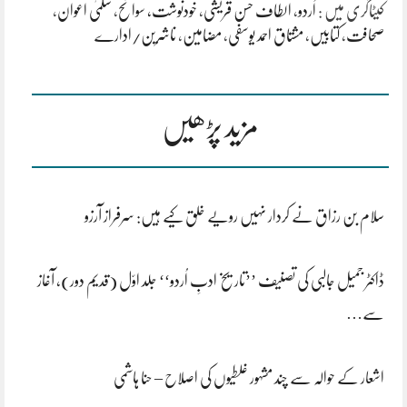
کیٹاگری میں :
اُردو
،
الطاف حسن قریشی
،
خودنوشت، سوانح
،
سلمیٰ اعوان
،
صحافت
،
کتابیں
،
مشتاق احمد یوسفی
،
مضامین
،
ناشرین/ادارے
مزید پڑھیں
سلام بن رزاق نے کردار نہیں رویے خلق کیے ہیں: سرفراز آرزو
ڈاکٹر جمیل جالبی کی تصنیف ’’تاریخ ادبِ اُردو‘‘ جلد اوّل (قدیم دور)، آغاز
سے…
اشعار کے حوالہ سے چند مشہور غلطیوں کی اصلاح – حنا ہاشمی