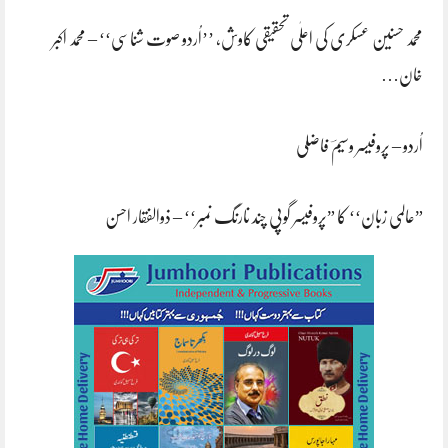
محمد حسنین عسکری کی اعلٰی تحقیقی کاوش، ’’اُردو صوت شناسی‘‘ – محمد اکبر
خان…
اُردو – پروفیسر وسیمؔ فاضلی
”عالمی زبان‘‘ کا ”پروفیسر گوپی چند نارنگ نمبر‘‘ – ذوالفقار احسن