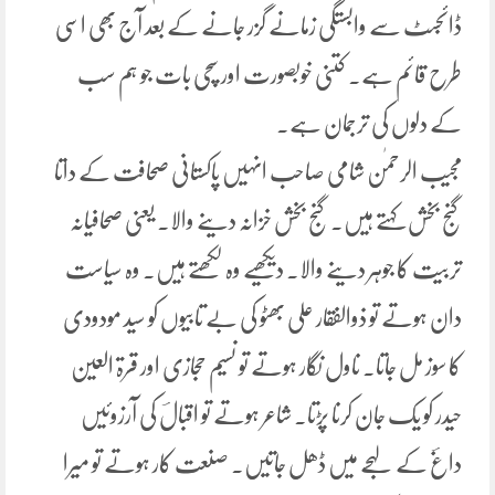
ڈائجسٹ سے وابستگی زمانے گزر جانے کے بعد آج بھی اسی
طرح قائم ہے۔ کتنی خوبصورت اور سچی بات جو ہم سب
کے دلوں کی ترجمان ہے۔
مجیب الرحمٰن شامی صاحب انہیں پاکستانی صحافت کے داتا
گنج بخش کہتے ہیں۔ گنج بخش خزانہ دینے والا۔ یعنی صحافیانہ
تربیت کا جوہر دینے والا۔ دیکھیے وہ لکھتے ہیں۔ وہ سیاست
دان ہوتے تو ذوالفقار علی بھٹو کی بے تابیوں کو سید مودودی
کا سوز مل جاتا۔ ناول نگار ہوتے تو نسیم حجازی اور قرۃ العین
حیدر کو یک جان کرنا پڑتا۔ شاعر ہوتے تو اقبالؔ کی آرزوئیں
داغؔ کے لہجے میں ڈھل جاتیں۔ صنعت کار ہوتے تو میرا