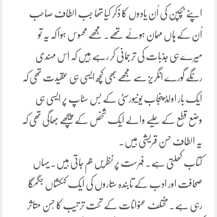
اپنے بچپن کی اُن یادوں کا ذکر کیا تھا جب الطاف صاحب
اُن کے ہاں مہمان ہوئے تھے۔ مجھے محسوس ہوا کہ یہ تو
میرے ہی جذبات کی ترجمانی کر رہے ہیں کہ اِس مہندی
رنگے گورے انگریز سے مجھے بھی کچھ ایسی ہی عقیدت تھی کہ
ایک بار اولڈ پنجاب یونیورسٹی کے بس سٹاپ پر ایسی ہی
وضع قطع کے حلیے والے ایک شخص کے پیچھے بھاگی تھی کہ
یہ الطاف حسن قریشی ہیں۔
کتاب کھلتی ہے۔ فہرست پر نظریں جم جاتی ہیں۔ یہاں
صحافت اور ادب کے تابندہ ستاروں کی ایک کہکشاں جگمگا
رہی ہے۔ مختلف عنوانات کے تحت ترتیب کا حُسن متاثر