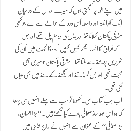
میں اپنے طور پر سمجھتی ہوں کہ میرے اور ان کے درمیان
ایک گہرا ناتہ اور واسطہ اُس درد کے حوالے سے ہے جو کبھی
مشرقی پاکستان کہلاتا تھا اور جہاں کی وہ جم پل تھے اور جس
کے فراق کا اظہار مجھے کہیں کہیں اُردو ڈائجسٹ میں اُن کی
تحریریں پڑھنے سے ملتا تھا۔ مشرقی پاکستان جو میری بھی
محبت تھی اور جس کو جاننے اور سمجھنے کے لئے میں بھی وہاں
گئی تھی۔
اب جب کتاب ملی۔ کھولا تو سب سے پہلے انہیں ہی پڑھا
کہ وہ اِس عہد ساز صحافی بارے کیا لکھتے ہیں۔ ’’بڑا انسان،
بڑا صحافی‘‘ کے عنوان سے انہوں نے راج شاہی میں