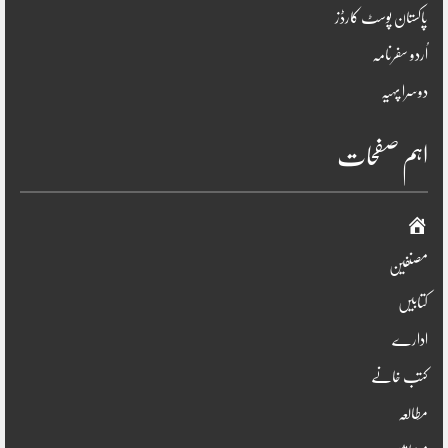
پاکستان پوسٹ کارڈز
اُردو سفرنامہ
دوسرا پہیہ
اہم صفحات
صفحہ
اوّل
مصنفین
کتابیں
ادارے
کتب خانے
مطالعہ