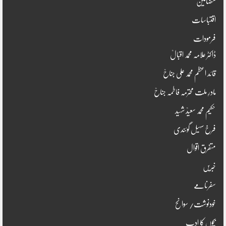
مضامین
اقتباسات
فرمودات
ڈاکٹر علامہ محمد اقبالؒ
قائد اعظم محمد علی جناحؒ
مادرِ ملت محترمہ فاطمہ جناحؒ
حکیم محمد سعیدؒ شہید
فرخ سہیل گوئندی
متفرق اقوال
خبریں
سفرنامے
خودنوشت/ سوانح
بچوں کا ادب