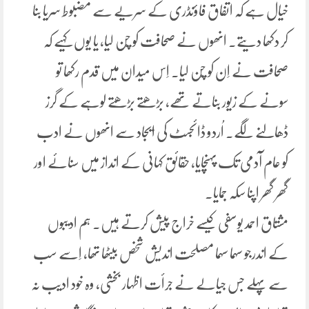
خیال ہے کہ اتفاق فاؤنڈری کے سریے سے مضبوط سریا بنا
کر دکھا دیتے۔ انھوں نے صحافت کو چُن لیا، یا یوں کہیے کہ
صحافت نے اِن کو چُن لیا۔ اِس میدان میں قدم رکھا تو
سونے کے زیور بناتے تھے، بڑھتے بڑھتے لوہے کے گرز
ڈھالنے لگے۔ اُردو ڈائجسٹ کی ایجاد سے انھوں نے ادب
کو عام آدمی تک پہنچایا، حقائق کہانی کے انداز میں سنائے اور
گھر گھر اپنا سکہ جمایا۔
مشتاق احمد یوسفی کیسے خراج پیش کرتے ہیں۔ ہم ادیبوں
کے اندرجو سہما سہما مصلحت اندیش شخص بیٹھا تھا، اِسے سب
سے پہلے جس جیالے نے جرأت اظہار بخشی، وہ خود ادیب نہ