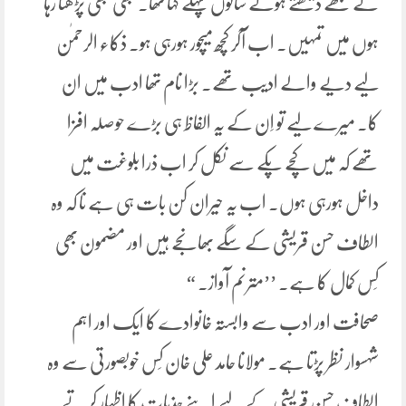
نے مجھے دیکھتے ہوئے سالوں پہلے کہا تھا۔ کبھی کبھی پڑھتا رہا
ہوں میں تمہیں۔ اب آکر کچھ میچور ہورہی ہو۔ ذکاء الرحمٰن
لیے دیے والے ادیب تھے۔ بڑا نام تھا ادب میں ان
کا۔ میرے لیے تو اِن کے یہ الفاظ ہی بڑے حوصلہ افزا
تھے کہ میں کچے پکے سے نکل کر اب ذرا بلوغت میں
داخل ہورہی ہوں۔ اب یہ حیران کن بات ہی ہے نا کہ وہ
الطاف حسن قریشی کے سگے بھانجے ہیں اور مضمون بھی
کِس کمال کا ہے۔ ’’مترنم آواز۔ “
صحافت اور ادب سے وابستہ خانوادے کا ایک اور اہم
شہسوار نظر پڑتا ہے۔ مولانا حامد علی خان کِس خوبصورتی سے وہ
الطاف حسن قریشی کے لیے اپنے جذبات کا اظہار کرتے