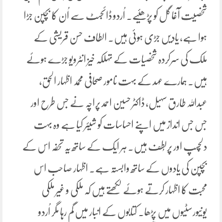
شخصیت آغا گل کو پڑھئیے۔ اُردو ڈائجسٹ سے اُن کا بچپن جڑا
ہوا ہے، یادیں جڑی ہوئی ہیں۔ الطاف حسن قریشی کے
ملک کی سرکردہ شخصیات کے تہلکہ خیز انٹرویو جڑے ہوئے
ہیں۔ ہمارے عہد کے بہت نامور صحافی محمد اظہار الحق،
عبداللہ طارق سہیل، ڈاکٹر حسین احمد پراچہ نے جس طرح اور
جس جس انداز میں اپنے احساسات کو شیئر کیا ہے وہ بہت
دلچسپ اور پرلُطف ہیں۔ ہر ایک کے ساتھ یہ تحفہ اس کے
بچپن کی یادوں کے ساتھ وابستہ ہے۔ اظہار صاحب اس
محبت کا اظہار کرتے ہوئے لکھتے ہیں کہ ملکی و غیر ملکی
یونیورسٹیوں میں پڑھا۔ کتابوں کے انبار میں گم رہا مگر اُردو