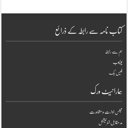
کتاب نامہ سے رابطہ کے ذرائع
ہم سے رابطہ
یوٹیوب
فیس بک
ہمارا نیٹ ورک
مجلس ادارت و مشاورت
مد مقابل انٹرنیشنل