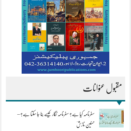
مقبول عنوانات
سفرنامہ کیا ہے؟ سفرنامہ نگار کیسے بنا جا سکتا ہے؟ –
حسنین نازشؔ