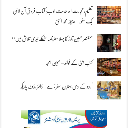
تعلیم، تجارت اور خدمتِ ادب: کتاب فروش آن لائن
بُک سٹور – حذیفہ محمد اسحٰق
مستنصر حسین تارڑ کا پہلا سفرنامہ ”نکلے تیری تلاش میں‘‘
کتب بینی کے فوائد – مبین امجد
اُردو کے دس بہترین سفر نامے – ڈاکٹر رؤف پاریکھ