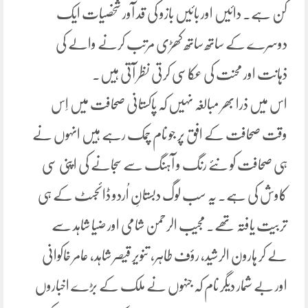
کن ہے۔ دائیں اور بائیں بازو کی قد آور شخصیات ایک
دوسرے کے ساتھ ساتھ کھڑی مرتب کرنے والے کی
ذہانت اور محنت کی عکاسی کرتی نظر آتی ہیں۔
اس میں ذرا بھر مبالغہ نہیں کہ پاکستانی صحافت میں اِس
وقت صحافت کے افق پر جو نام چمک رہے ہیں انہوں نے
ہی صحافت کو نئے رنگ و آہنگ سے سجانے کی اپنی سی
کاوش کی ہے۔ یہ سب لوگ دبستانِ اُردو ڈائجسٹ کے ہی
تربیت یافتہ تھے۔ مجیب الرحمن شامی اور ضیا شاہد سے
لے کر ہارون الرشید، رؤف طاہر، تنویر قیصر شاہد، عامر خاکوانی
اور بے شمار دیگر نام کہ جنہوں نے ملک کے بڑے اخباروں