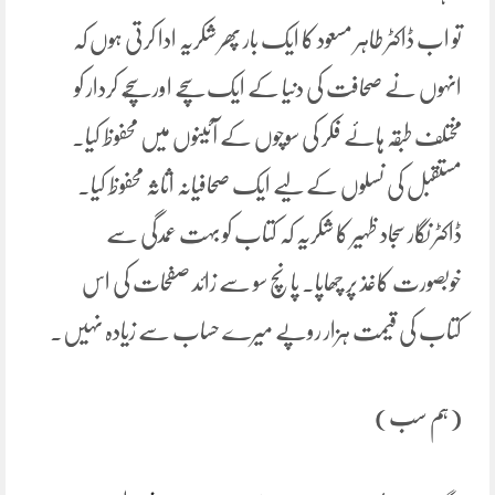
تو اب ڈاکٹر طاہر مسعود کا ایک بار پھر شکریہ ادا کرتی ہوں کہ
انہوں نے صحافت کی دنیا کے ایک سچے اور سُچے کردار کو
مختلف طبقہ ہائے فکر کی سوچوں کے آئینوں میں محفوظ کیا۔
مستقبل کی نسلوں کے لیے ایک صحافیانہ اثاثہ محفوظ کیا۔
ڈاکٹر نگار سجاد ظہیر کا شکریہ کہ کتاب کو بہت عمدگی سے
خوبصورت کاغذ پر چھاپا۔ پانچ سو سے زائد صفحات کی اس
کتاب کی قیمت ہزار روپے میرے حساب سے زیادہ نہیں۔
(ہم سب)