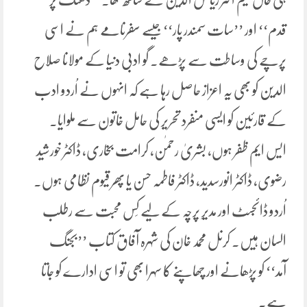
قدم‘‘ اور ’’سات سمندر پار‘‘ جیسے سفرنامے ہم نے اسی
پرچے کی وساطت سے پڑھے۔ گو ادبی دنیا کے مولانا صلاح
الدین کو بھی یہ اعزاز حاصل رہا ہے کہ انہوں نے اُردو ادب
کے قارئین کو ایسی منفرد تحریر کی حامل خاتون سے ملوایا۔
ایس ایم ظفر ہوں، بشریٰ رحمٰن، کرامت بخاری، ڈاکٹر خورشید
رضوی، ڈاکٹر انورسدید، ڈاکٹر فاطمہ حسن یا پھر قیوم نظامی ہوں۔
اُردو ڈائجسٹ اور مدیرِ پرچہ کے لیے کِس محبت سے رطلب
السان ہیں۔ کرنل محمد خان کی شہرہ آفاق کتاب ’’بجنگ
آمد‘‘ کو پڑھانے اور چھاپنے کا سہرا بھی تو اسی ادارے کو جاتا
ہے۔