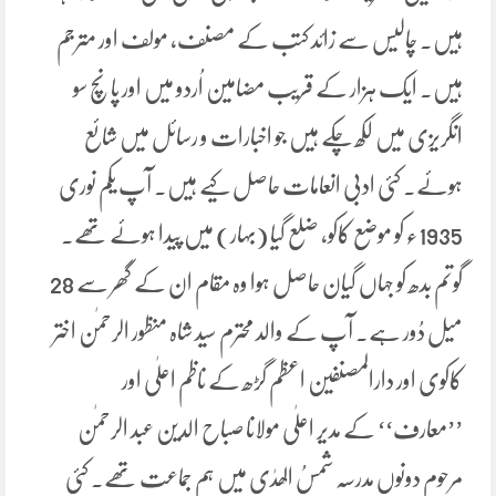
ہیں۔ چالیس سے زائد کتب کے مصنف، مولف اور مترجم
ہیں۔ ایک ہزار کے قریب مضامین اُردو میں اور پانچ سو
انگریزی میں لکھ چکے ہیں جو اخبارات و رسائل میں شائع
ہوئے۔ کئی ادبی انعامات حاصل کیے ہیں۔ آپ یکم نوری
1935ء کو موضع کاکو، ضلع گیا (بہار) میں پیدا ہوئے تھے۔
گوتم بدھ کو جہاں گیان حاصل ہوا وہ مقام ان کے گھر سے 28
میل دُور ہے۔ آپ کے والد محترم سید شاہ منظور الرحمٰن اختر
کاکوی اور دارالمصنفین اعظم گڑھ کے ناظم اعلٰی اور
’’معارف‘‘ کے مدیر اعلٰی مولانا صباح الدین عبد الرحمٰن
مرحوم دونوں مدرسہ شمسُ الھدٰی میں ہم جماعت تھے۔ کئی