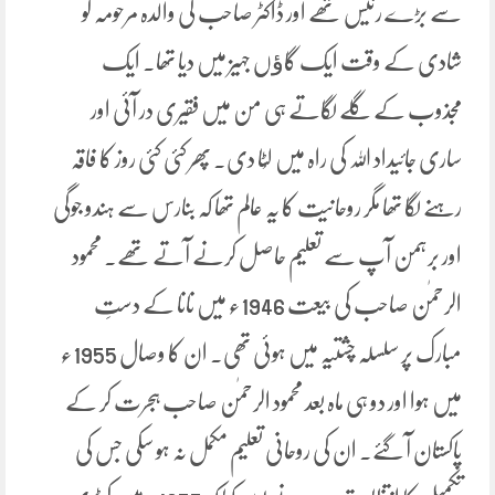
سے بڑے رئیس تھے اور ڈاکٹر صاحب کی والدہ مرحومہ کو
شادی کے وقت ایک گاﺅں جہیز میں دیا تھا۔ ایک
مجذوب کے گلے لگاتے ہی من میں فقیری در آئی اور
ساری جائیداد اللہ کی راہ میں لُٹا دی۔ پھر کئی کئی روز کا فاقہ
رہنے لگا تھا مگر روحانیت کا یہ عالم تھا کہ بنارس سے ہندو جوگی
اور برہمن آپ سے تعلیم حاصل کرنے آتے تھے۔ محمود
الرحمٰن صاحب کی بیعت 1946ء میں نانا کے دستِ
مبارک پر سلسلہ چشتیہ میں ہوئی تھی۔ ان کا وصال 1955ء
میں ہوا اور دو ہی ماہ بعد محمود الرحمٰن صاحب ہجرت کر کے
پاکستان آ گئے۔ ان کی روحانی تعلیم مکمل نہ ہو سکی جس کی