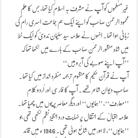
غیر مسلموں کو آپ نے مشرف بہ اسلام کیا تھا، جس کا علم
محمود الرحمٰن صاحب کو اپنے ایک ہم جماعت اسری رام کی
زبانی ہوا تھا۔ انہوں نے علامہ سید سلیمان ندویؒ کو ایک خط
میں شاہ منظور الرحمٰن صاحب کے بارے میں لکھا تھا کہ
’’آپ اپنے صوبے کی آبرو ہیں‘‘
آپ نے قرآن حکیم کا منظوم ترجمہ منفرد انداز میں کیا تھا۔
صاحبِ دیوان شاعر تھے۔ آپ کا فارسی اور اُردو کلام
’’معارف‘‘، ’’ہمایوں‘‘ اور دیگر معاصر پرچوں میں چھپا تھا۔
علامہ اقبالؒ کے انتقال پر نہایت درد انگیز نظم لکھی تھی جو
’’ہمایوں‘‘، لاہور میں شائع ہوئی تھی۔ 1946ء میں قائد