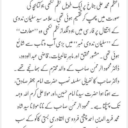
اعظم محمد علی جناحؒ پر ایک طویل نظم لکھی جو کتابچہ کی
صورت میں چھپ کر تقسیم ہوئی تھی۔ علامہ سید سلیمان ندوی
کے انتقال پر فارسی میں جو دلگداز نظم لکھی وہ ’’معارف‘‘
کے ’’سلیمان ندوی نمبر‘‘ میں بڑی آب و تاب سے شائع
ہوئی تھی۔ مشہور محقق اور ماہرِ غالبیات، قاضی عبد الودود،
ڈاکٹر محمود الرحمٰن صاحب کے والد محترم کے بھانجے تھے۔
داکٹر صاحب کا ننھیالی سلسلہ نصب حضرت امام جعفر صادق ؓ
سے ہوتا ہوا حضرت سیدنا امام حسین ؓ اور مولاعلی کرم اللہ وجہہ
تک پہنچتا ہے۔ محمود الرحمٰن صاحب کے نانا مولانا سید شاہ
محمد فرید الدین احمد چشتی فردوسی القادری بستی کاکو کے سب