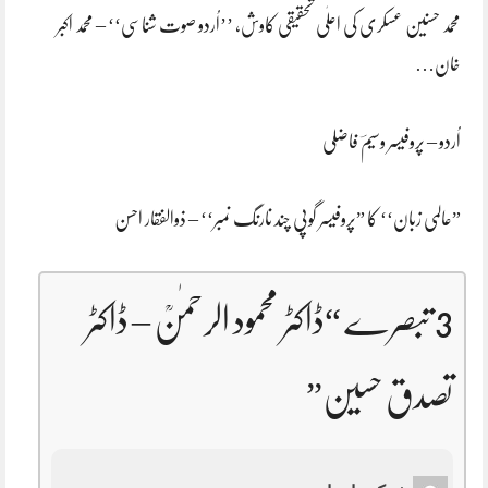
محمد حسنین عسکری کی اعلٰی تحقیقی کاوش، ’’اُردو صوت شناسی‘‘ – محمد اکبر
خان…
اُردو – پروفیسر وسیمؔ فاضلی
”عالمی زبان‘‘ کا ”پروفیسر گوپی چند نارنگ نمبر‘‘ – ذوالفقار احسن
3 تبصرے “
ڈاکٹر محمود الرحمٰنؒ – ڈاکٹر
تصدق حسین
”