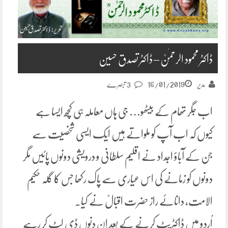
ڈاکٹر محمود الرحمٰنؒ – ڈاکٹر تصدق حسین
16/01/2019
مدیر
3 تبصرے
اب جگر تھام کے بیٹھو… جی ہاں معاملہ ہی کچھ ایسا ہے
کیوں کہ اب آپ کو ملواتے ہیں ایک ایسی شخصیت سے
جن کے آباؤ اجداد نے اقلیم سلطانی و درویشی دونوں پائیں مگر
دونوں کو زمانے کی اس عیاری سے پاک رکھا جس کا گلہ حکیم
الامت، دانائے راز حضرت اقبالؒ نے کیا.
اُردو میں ڈاکٹریٹ کرنے کے بعد اِن دنوں ڈی لٹ کر رہے