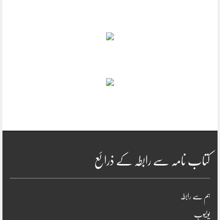
کتاب نامہ سے رابطہ کے ذرائع
ہم سے رابطہ
یوٹیوب