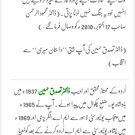
انہیں خود یہ جنگ نہیں لڑنا پڑتی. (ڈاکٹر محمود الرحمٰن
صاحب 17 اکتوبر، 2010ء کو وصال فرما گئے-)
(ڈاکٹر تصدق حسین کی آپ بیتی ’’داستان میری‘‘ سے
انتخاب)
اُردو کے ممتاز محقق اور ادیب
ڈاکٹر تصدق حسین
1937ء میں
بادشاہ پور، ضلع چکوال میں پیدا ہوئے. آپ نے 1965ء
میں پنجاب یونیورسٹی لاہور سے ایم اے انگریزی اور 1969ء
میں پشاور یونیورسٹی سے ایم اے اُردو کرنے کے بعد کولمبیا