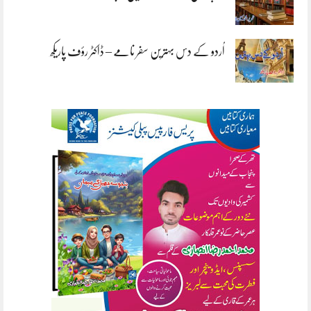
اُردو کے دس بہترین سفر نامے – ڈاکٹر رؤف پاریکھ