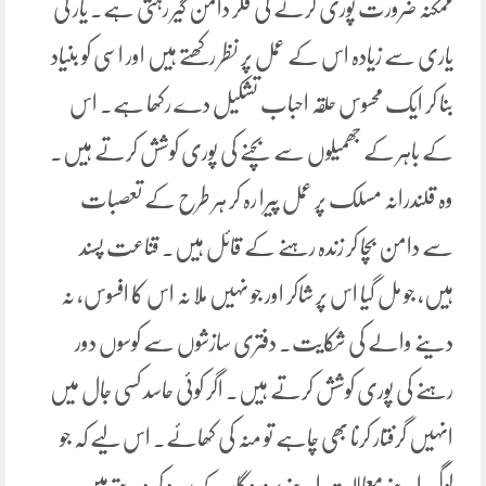
ممکنہ ضرورت پوری کرنے کی فکر دامن گیر رہتی ہے۔ یار کی
یاری سے زیادہ اس کے عمل پر نظر رکھتے ہیں اور اسی کو بنیاد
بنا کر ایک محسوس حلقہ احباب تشکیل دے رکھا ہے۔ اس
کے باہر کے جھمیلوں سے بچنے کی پوری کوشش کرتے ہیں۔
وہ قلندرانہ مسلک پر عمل پیرا رہ کر ہر طرح کے تعصبات
سے دامن بچا کر زندہ رہنے کے قائل ہیں۔ قناعت پسند
ہیں، جو مل گیا اس پر شاکر اور جو نہیں ملا نہ اس کا افسوس، نہ
دینے والے کی شکایت۔ دفتری سازشوں سے کوسوں دور
رہنے کی پوری کوشش کرتے ہیں۔ اگر کوئی حاسد کسی جال میں
انہیں گرفتار کرنا بھی چاہے تو منہ کی کھائے۔ اس لیے کہ جو
لوگ اپنے معمالات اپنے پروردگار کے سپرد کر دیتے ہیں