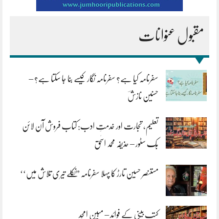
مقبول عنوانات
سفرنامہ کیا ہے؟ سفرنامہ نگار کیسے بنا جا سکتا ہے؟ –
حسنین نازشؔ
تعلیم، تجارت اور خدمتِ ادب: کتاب فروش آن لائن
بُک سٹور – حذیفہ محمد اسحٰق
مستنصر حسین تارڑ کا پہلا سفرنامہ ”نکلے تیری تلاش میں‘‘
کتب بینی کے فوائد – مبین امجد