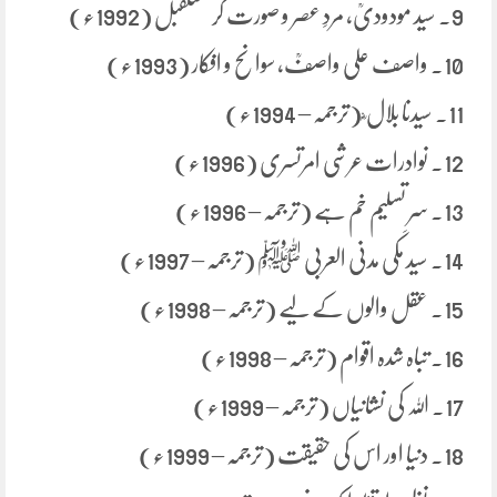
9. سید مودودیؒ، مردِ عصر و صورت گر مستقبل (1992ء)
10. واصف علی واصفؒ، سوانح و افکار (1993ء)
11. سیدنا بلال ؓ (ترجمہ – 1994ء)
12. نوادرات عرشی امرتسری (1996ء)
13. سرِ تسلیم خم ہے (ترجمہ – 1996ء)
14. سید مکی مدنی العربی ﷺ (ترجمہ – 1997ء)
15. عقل والوں کے لیے (ترجمہ – 1998ء)
16. تباہ شدہ اقوام (ترجمہ – 1998ء)
17. اللہ کی نشانیاں (ترجمہ – 1999ء)
18. دنیا اور اس کی حقیقت (ترجمہ – 1999ء)