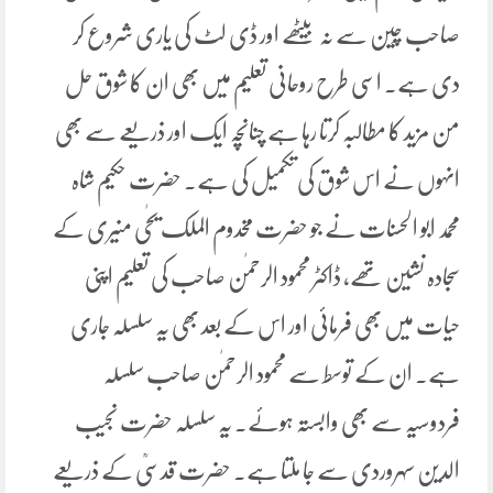
صاحب چَین سے نہ بیٹھے اور ڈی لٹ کی یاری شروع کر
دی ہے۔ اسی طرح روحانی تعلیم میں بھی ان کا شوق حل
من مزید کا مطالبہ کرتا رہا ہے چنانچہ ایک اور ذریعے سے بھی
انہوں نے اس شوق کی تکمیل کی ہے۔ حضرت حکیم شاہ
محمد ابو الحسنات نے جو حضرت مخدوم الملک یحٰی منیری کے
سجادہ نشین تھے، ڈاکٹر محمود الرحمٰن صاحب کی تعلیم اپنی
حیات میں بھی فرمائی اور اس کے بعد بھی یہ سلسلہ جاری
ہے۔ ان کے توسط سے محمود الرحمٰن صاحب سلسلہ
فردوسیہ سے بھی وابستہ ہوئے۔ یہ سلسلہ حضرت نجیب
الدین سہروردی سے جا ملتا ہے۔ حضرت قدسیؒ کے ذریعے