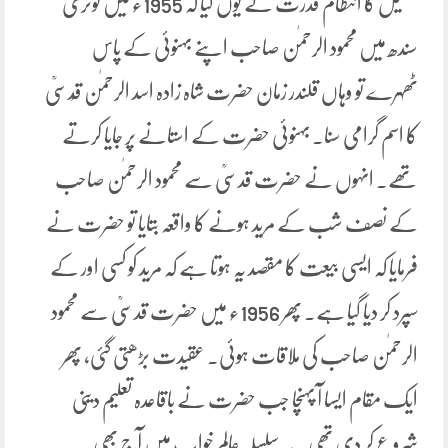
تکمیل کا انتظام قدرت نے یوں کیا کہ 1955ء میں کوٹری
سندھ میں محمود الرحمٰن صاحب اپنے بہنوئی کے پاس
ٹھہرے تو وہاں قلندر زمان حضرت شاہ زادہ اسد الرحمٰن قُدسیؒ
کا اسم گرامی سنا۔ بہنوئی حضرت کے استانے پر جایا کرتے
تھے۔ انہوں نے حضرت قدسیؒ سے محمود الرحمٰن صاحب
کے نصف شب کے مرید ہونے کا واقعہ بتایا تو حضرت نے
فرمایا کہ ایسی بیعت کا مقصد یہ ہوتا ہے کہ مرید کو کسی اور کے
سپرد کر دیا گیا ہے۔ پھر 1956ء میں حضرت قدسیؒ سے محمود
الرحمٰن صاحب کی ملاقات ہوئی۔ عقیدت بڑھتی گئی، پھر
ایک مقام ایسا آ پہنچا جب حضرت نے باقاعدہ تعلیم دینی
شروع کر دی تھی۔ یہ سلسلہ عالمِ خواب میں آج بھی