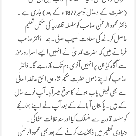
(حضرت کے وصال نومبر 1977ء کے بعد) جاری ہے۔
ڈاکٹر محمود الرحمٰن صاحب کو سلسلہ قلندریہ کی مکمل تعلیم
حاصل کرنے کی سعادت نصیب ہوئی ہے۔ ڈاکٹر صاحب
فرماتے ہیں کہ حضرت قدسیؒ نے انہیں ایسے اسرار و رموز
سے آگاہ کیا جن پر انہیں آخری دم تک ناز رہے گا۔ ڈاکٹر
صاحب کو اپنے ماموں حضرت حکیم شاہ ولی الحق مدظلہ العالٰی
سے بھی فیض یاب ہونے کا موقع میسر آیا۔ آپ نوے سال
کے ہیں۔ پاکستان آ جانے کے بعد آپ نے اپنے بھانجے
کو سلسلہ قادریہ سے منسلک کیا اور سندِ خلافت عطا کی۔
دنیاوی تعلیم میں ڈاکٹریٹ کرنے کے بعد بھی محمود الرحمٰن