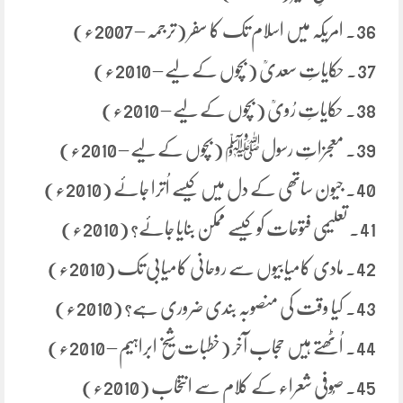
36. امریکہ میں اسلام تک کا سفر (ترجمہ – 2007ء)
37. حکایاتِ سعدیؒ (بچوں کے لیے – 2010ء)
38. حکایاتِ رُویؒ (بچوں کے لیے – 2010ء)
39. معجزاتِ رسولﷺ (بچوں کے لیے – 2010ء)
40. جیون ساتھی کے دل میں کیسے اُترا جائے (2010ء)
41. تعلیمی فتوحات کو کیسے ممکن بنایا جائے؟ (2010ء)
42. مادی کامیابیوں سے روحانی کامیابی تک (2010ء)
43. کیا وقت کی منصوبہ بندی ضروری ہے؟ (2010ء)
44. اُٹھتے ہیں حجاب آخر (خطبات شیخ ابراہیم – 2010ء)
45. صُوفی شعراء کے کلام سے انتخاب (2010ء)