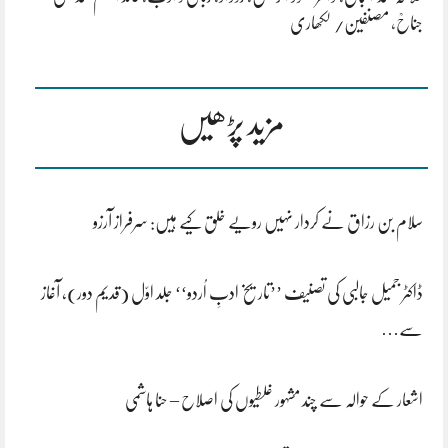
جناحؒ
،
مصنفین/ لکھاری
مزید پڑھیں
سلام بن رزاق نے کردار نہیں رویے خلق کیے ہیں: سرفراز آرزو
ڈاکٹر جمیل جالبی کی تصنیف ’’تاریخ ادبِ اُردو‘‘ جلد اوّل (قدیم دور)، آغاز
سے…
اشعار کے حوالہ سے چند مشہور غلطیوں کی اصلاح – حنا ہاشمی