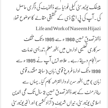
پیسفک یونیورسٹی کیلی فورنیا سے ڈاکٹریٹ کی ڈگری حاصل
کی. آپ کی پی ایچ ڈی کے تحقیقی مقالے کا موضوع تھا:
Life and Work of Naseem Hijazi
ڈاکٹر تصدق حسین 1960ء سے 1985ء تک مختلف
سرکاری تعلیمی اداروں میں بطور معلم، تدریسی خدمات
سرانجام دیتے رہے. علاوہ ازیں آپ نے 1985ء سے
1998ء تک ادارۂ فروغِ قومی زبان (سابقہ مقتدرہ قومی
زبان) میں بطور سربراہ دارالترجمہ کام کیا. یہاں سے
ریٹائرمنٹ کے بعد ڈاکٹر تصدق حسین 2 سال تک محی الدین
اسلامی یونیورسٹی، نیراں شریف (آزاد کشمیر) اور الخیر یونیورسٹی