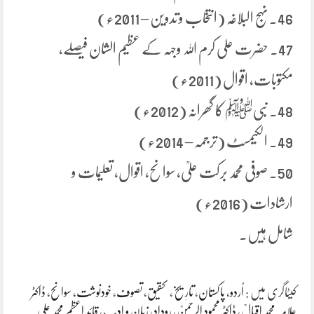
46. نہج البلاغہ (انتخاب و تدوین – 2011ء)
47. حضرت علی کرم اللہ وجہہ کے عظیم الشان فیصلے،
مکتوبات، اقوال (2011ء)
48. نبیﷺ کا گھرانہ (2012ء)
49. الکیمسٹ (ترجمہ – 2014ء)
50. صوفی محمد برکت علیؒ، سوانح، اقوال، تعلیمات و
ارشادات (2016ء)
شامل ہیں.
کیٹاگری میں :
اُردو
،
پاکستان
،
تاریخ
،
تحقیق
،
تصوف
،
خودنوشت، سوانح
،
ڈاکٹر
علامہ محمد اقبالؒ
،
ڈاکٹر محمود الرحمٰنؒ
،
روداد
،
زبان و ادب
،
قائد اعظم محمد علی