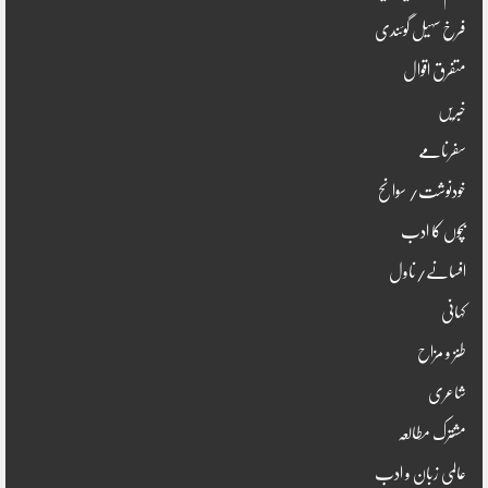
فرخ سہیل گوئندی
متفرق اقوال
خبریں
سفرنامے
خودنوشت/ سوانح
بچوں کا ادب
افسانے/ناول
کہانی
طنز و مزاح
شاعری
مشترک مطالعہ
عالمی زبان و ادب