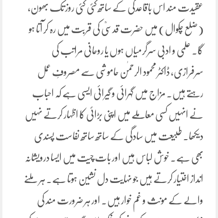
عقیدت مند اس باقاعدگی کے ساتھ کئی کئی روز تک بھون،
(ضلع چکوال) میں حضرت قدسیؒ کی قربت میں رہ کر آتا ہو
گا۔ علمی و ادبی سرگرمیاں ہوں یا روحانی مراتب کی
سرفرازی، ڈاکٹر محمود الرحمٰن حاموشی سے مصروفِ عمل
رہتے ہیں۔ مزاج میں گہرائی و گیرائی ایسی ہے کہ احباب
نے انہیں کسی معاملے میں اپنی بڑائی کا اظہار کرتے نہیں
دیکھا۔ طبیعت میں سادگی کے ساتھ ساتھ نفاست پسندی
بھی ہے۔ خوش لباس ہیں اور بات چیت میں ایسا درویشانہ
انداز اختیار کرتے ہیں جو نہایت دل نشین ہوتا ہے۔ ہر ملنے
والے کے مونث و غم خوار ہیں۔ اور ہر ضرورت مند کی