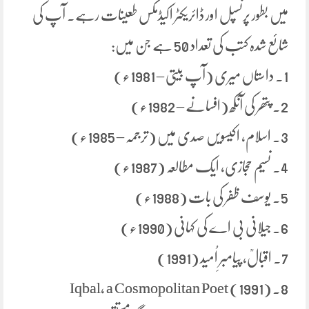
میں بطور پرنسپل اور ڈائریکٹر اکیڈمکس طعینات رہے. آپ کی
شائع شدہ کتب کی تعداد 50 ہے جن میں:
1. داستاں میری (آپ بیتی – 1981ء)
2. پتھر کی آنکھ (افسانے – 1982ء)
3. اسلام، اکیسویں صدی میں (ترجمہ – 1985ء)
4. نسیم حجازی، ایک مطالعہ (1987ء)
5. یوسف ظفر کی بات (1988ء)
6. جیلانی بی اے کی کہانی (1990ء)
7. اقبالؒ، پیامبرِ اُمید (1991)
8. (Iqbal, a Cosmopolitan Poet (1991