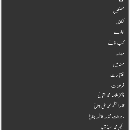
اوّل
مصنفین
کتابیں
ادارے
کتب خانے
مطالعہ
مضامین
اقتباسات
فرمودات
ڈاکٹر علامہ محمد اقبالؒ
قائد اعظم محمد علی جناحؒ
مادرِ ملت محترمہ فاطمہ جناحؒ
حکیم محمد سعیدؒ شہید