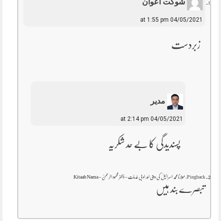
شوکت اعوان
04/05/2021 at 1:55 pm
زبردست
مدیر
04/05/2021 at 2:14 pm
پسندیدگی کا بے حد شکریہ
Pingback:
مولانا محمد اسرائیلؒ کی دینی اور ادبی خدمات – ڈاکٹر محمود الرحمٰنؒ – Kitaab Nama
تبصرے بند ہیں