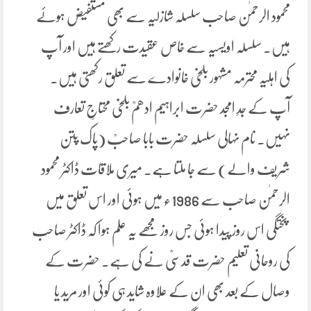
محمود الرحمٰن صاحب سلسلہ شازلیہ سے بھی مستفیض ہوئے
ہیں۔ سلسلہ اویسیہ سے خاص عقیدت رکھتے ہیں اور آپ
کی اہلیہ محترمہ مشہور بلخی خانوادے سے تعلق رکھتی ہیں۔
آپ کے جدِ امجد حضرت ابراہیم ادھمؒ بلخی محتاجِ تعارف
نہیں۔ نام نہالی سلسلہ حضرت بابا صاحبؒ (پاک پتن
شریف والے) سے جا ملتا ہے۔ میری ملاقات ڈاکٹر محمود
الرحمٰن صاحب سے 1986ء میں ہوئی اور اس تعلق میں
پختگی اس روز پیدا ہوئی جس روز مجھے یہ علم ہوا کہ ڈاکٹر صاحب
کی روحانی تعلیم حضرت قدسیؒ نے کی ہے۔ حضرت کے
وصال کے بعد بھی ان کے علاوہ شاید ہی کوئی اور مرید یا