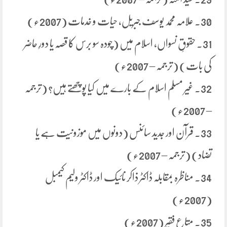
30. علامہ محمد یوسف جبریل، حیات و خدمات (2007ء)
31. حقوقِ نسواں، اسلام میں (چودہ سو برس کا قصہ یا دورِ حاضر
کی بات) (ترجمہ – 2007ء)
32. غیر مسلم اسلام کے بارے میں کیا پوچھتے ہیں؟ (ترجمہ
– 2007ء)
33. قرآن اور جدید سائنس (دونوں میں موزونیت ہے یا
تضاد) (ترجمہ – 2007ء)
34. مناظرہ بمقابلہ ڈاکٹر ذاکر نائیک اور ڈاکٹر ولیم کیمبل
(2007ء)
35. متاعِ فقیر (2007ء)