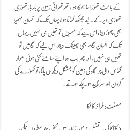
کے باعث تھوڑا سا جھکا ہوا، تھرتھراتی زمین پر بار بار تھوڑی
تھوڑی دیر کے لیے جھٹکے کھاتا ہوا، یہاں تک کہ انسان مہمیز
بھی چھوڑ دیتا، اس لیے کہ مہمیزیں تو تھیں ہی نہیں، یہاں
تک کہ انسان لگام بھی پھینک دیتا، اس لیے کہ لگامیں تو
تھیں ہی نہیں، اور پھر جب وہ اپنے سامنے کٹی ہوئی ہموار
گھاس والی چراگاہ کی زمین کو بمشکل دیکھ ہی پاتا، تو گھوڑے کی
گردن اور سر ناپید ہو چکے ہوتے۔
مصنف: فرانز کافکا
(کافکا کی یہ تمثیل جرمن زبان میں محض چند سطروں لیکن