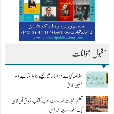
مقبول عنوانات
سفرنامہ کیا ہے؟ سفرنامہ نگار کیسے بنا جا سکتا ہے؟ –
حسنین نازشؔ
تعلیم، تجارت اور خدمتِ ادب: کتاب فروش آن لائن
بُک سٹور – حذیفہ محمد اسحٰق