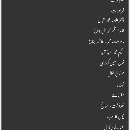
فرمودات
ڈاکٹر علامہ محمد اقبالؒ
قائد اعظم محمد علی جناحؒ
مادرِ ملت محترمہ فاطمہ جناحؒ
حکیم محمد سعیدؒ شہید
فرخ سہیل گوئندی
متفرق اقوال
خبریں
سفرنامے
خودنوشت/ سوانح
بچوں کا ادب
افسانے/ناول