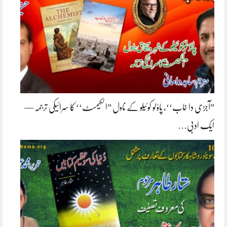
”آجڑی دا خاب‘‘، پاؤلو کوئیلو کے ناول ”الکیمسٹ‘‘ کا سرائیکی ترجمہ —
ایک ادبی…