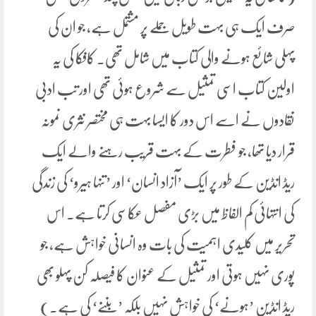
صرف ایک ہی بہت طویل جملے پر مشتمل ہے، جو ان کی
پہلی شائع ہونے والی کتاب میں شامل تھی۔ کافکا کی یہ
اولین کتاب اسی تمثیل سے شروع ہوئی تھی اور تب ادبی
نقادوں نے اسے اس دور کا ایسا بہت ہی مختصر نثری نمونہ
قرار دیا تھا، جو فطرت کے بہت قریب رہنے والے ایک
ریڈ انڈین کے طور پر ایک ’آزاد انسان‘ اور ’تنہا ہیرو‘ کی زندگی
کی انتہائی کم الفاظ میں بڑی مفصل عکاسی کرتا ہے۔ اس
تحریر میں کلیدی اہمیت کی بات وہ انسانی خواہش ہے، جو
پوری نہیں ہوتی اور تمثیل کے عنوان کا فیصلہ کن پہلو بھی
ریڈ انڈین ’ہونے‘ کی خواہش نہیں بلکہ ’بننے‘ کی ہے۔)