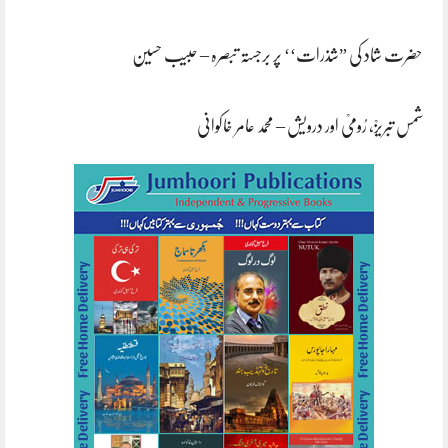
حضرت شاد کی ”شذرات‘‘ پر برجستہ تبصرہ – حبیب حسین
شمس تبریزؒ، رُومیؒ اور درویش – محمد عامر خاکوانی