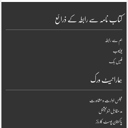
کتاب نامہ سے رابطہ کے ذرائع
ہم سے رابطہ
یوٹیوب
فیس بک
ہمارا نیٹ ورک
مجلس ادارت و مشاورت
مد مقابل انٹرنیشنل
پاکستان پوسٹ کارڈز