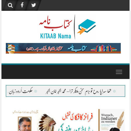
Skip
to
content
Toggle
navigation
ِ سخن پیکر ترا – محمد اکبر خان اکبر
حکومت اُردو زبان کے فروغ کے لیے ہر ممکن تعاون جار