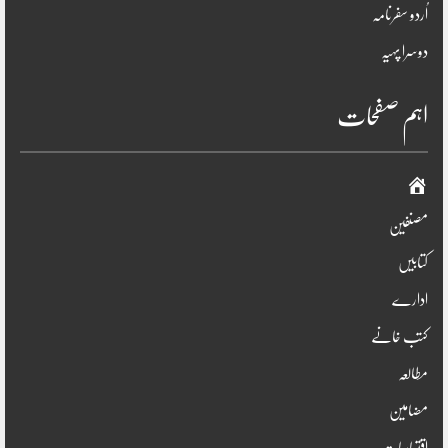
اُردو سفرنامہ
دوسرا پہیہ
اہم صفحات
صفحہ
اوّل
مصنفین
کتابیں
ادارے
کتب خانے
مطالعہ
مضامین
اقتباسات