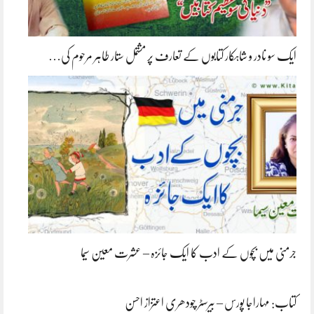
ایک سو نادر و شاہکار کتابوں کے تعارف پر مشتمل ستار طاہر مرحوم کی…
جرمنی میں بچوں کے ادب کا ایک جائزہ – عشرت معین سیما
کتاب: مہاراجا پورس – بیرسٹر چودھری اعتزاز احسن