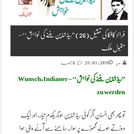
فرانز کافکا کی تمثیل (26) ”ریڈ انڈین بننے کی خواہش‘‘ –
مقبول ملک
29/03/2019
مدیر
0 تبصرے
”ریڈ انڈین بننے کی خواہش‘‘ – ‏Wunsch, Indianer
zu werden
تو پھر بھی انسان اگر کوئی ریڈ انڈین ہوتا، یکدم تیار، اور ایک
دوڑتے ہوئے گھوڑے پر سوار، سامنے سے آنے والی ہوا