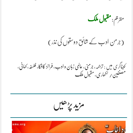
مترجم:
مقبول ملک
(جرمن ادب کے شائق دوستوں کی نذر)
کیٹاگری میں :
ترجمہ
،
جرمنی
،
عالمی زبان و ادب
،
فرانز کافکا
،
فلسفہ
،
کہانی
،
مصنفین/ لکھاری
،
مقبول ملک
مزید پڑھیں