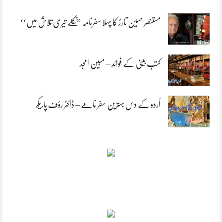
مستنصر حسین تارڑ کا پہلا سفرنامہ ”نکلے تیری تلاش میں‘‘
کتب بینی کے فوائد – مبین امجد
اُردو کے دس بہترین سفر نامے – ڈاکٹر رؤف پاریکھ