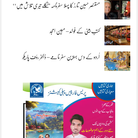
مستنصر حسین تارڑ کا پہلا سفرنامہ ”نکلے تیری تلاش میں‘‘
کتب بینی کے فوائد – مبین امجد
اُردو کے دس بہترین سفر نامے – ڈاکٹر رؤف پاریکھ