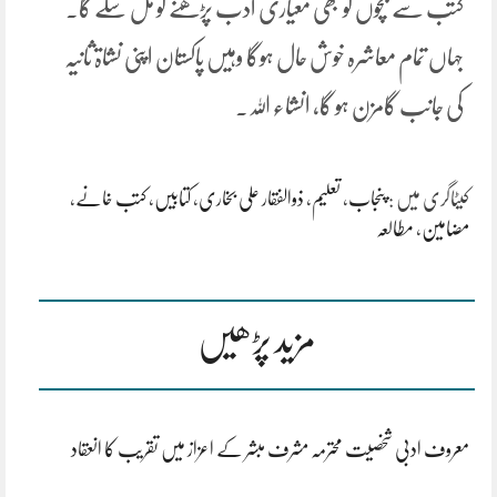
کتب سے بچوں کو بھی معیاری ادب پڑھنے کو مل سکے گا۔
جہاں تمام معاشرہ خوش حال ہوگا وہیں پاکستان اپنی نشاۃ ثانیہ
کی جانب گامزن ہو گا، انشاء اللہ۔
کیٹاگری میں :
پنجاب
،
تعلیم
،
ذوالفقار علی بخاری
،
کتابیں
،
کتب خانے
،
مضامین
،
مطالعہ
مزید پڑھیں
معروف ادبی شخصیت محترمہ مشرف مبشر کے اعزاز میں تقریب کا انعقاد