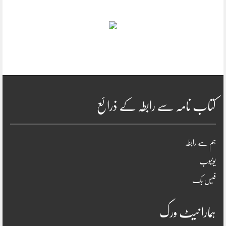
کتاب نامہ سے رابطہ کے ذرائع
ہم سے رابطہ
یوٹیوب
فیس بک
ہمارا نیٹ ورک