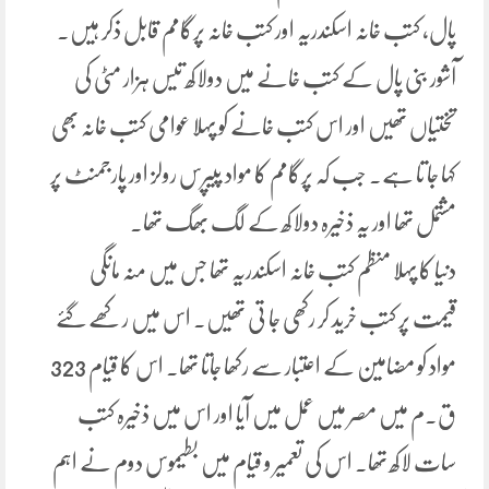
پال، کتب خانہ اسکندریہ اور کتب خانہ پرگامم قابل ذکر ہیں۔
آشور بنی پال کے کتب خانے میں دولاکھ تیس ہزار مٹی کی
تختیاں تھیں اور اس کتب خانے کو پہلا عوامی کتب خانہ بھی
کہا جا تا ہے۔ جب کہ پرگامم کا مواد پیپرس رولز اور پارجمنٹ پر
مشتمل تھا اور یہ ذخیرہ دولاکھ کے لگ بھگ تھا۔
دنیا کا پہلا منظم کتب خانہ اسکندریہ تھا جس میں منہ مانگی
قیمت پر کتب خرید کر رکھی جا تی تھیں۔ اس میں رکھے گئے
مواد کو مضامین کے اعتبار سے رکھا جاتا تھا۔ اس کا قیام 323
ق۔م میں مصر میں عمل میں آیا اور اس میں ذخیرہ کتب
سات لاکھ تھا۔ اس کی تعمیر و قیام میں بطیموس دوم نے اہم