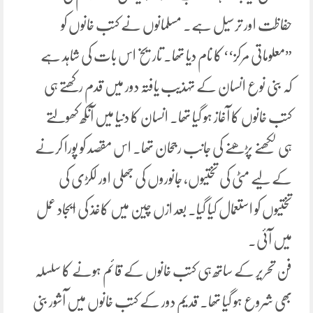
حفاظت اور ترسیل ہے۔ مسلمانوں نے کتب خانوں کو
”معلوماتی مرکز‘‘ کا نام دیا تھا۔ تاریخ اس بات کی شاہد ہے
کہ بنی نوع انسان کے تہذیب یافتہ دور میں قدم رکھتے ہی
کتب خانوں کا آغاز ہو گیا تھا۔ انسان کا دنیا میں آنکھ کھولتے
ہی لکھنے پڑھنے کی جانب رجحان تھا۔ اس مقصد کو پورا کرنے
کے لیے مٹی کی تختیوں، جانوروں کی جھلی اور لکڑی کی
تختیوں کو استعمال کیا گیا. بعد ازں چین میں کاغذ کی ایجاد عمل
میں آئی۔
فن تحریر کے ساتھ ہی کتب خانوں کے قائم ہونے کا سلسلہ
بھی شروع ہو گیا تھا۔ قدیم دور کے کتب خانوں میں آشور بنی