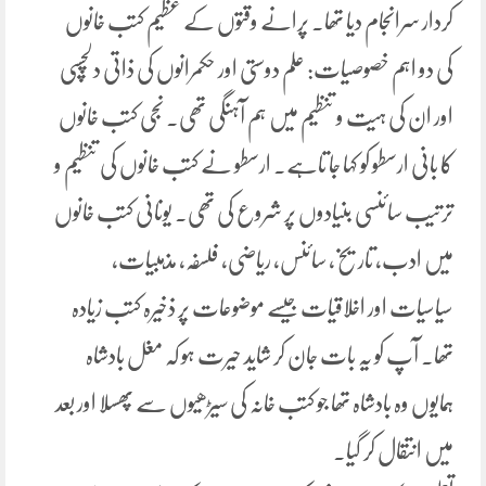
کردار سرانجام دیا تھا۔ پرانے وقتوں کے عظیم کتب خانوں
کی دو اہم خصوصیات: علم دوستی اور حکمرانوں کی ذاتی دلچسپی
اور ان کی ہیت و تنظیم میں ہم آہنگی تھی۔ نجی کتب خانوں
کا بانی ارسطو کو کہا جا تاہے۔ ارسطو نے کتب خانوں کی تنظیم و
ترتیب سائنسی بنیادوں پر شروع کی تھی۔ یونانی کتب خانوں
میں ادب، تاریخ، سائنس، ریاضی، فلسفہ، مذہبیات،
سیاسیات اور اخلاقیات جیسے موضوعات پر ذخیرہ کتب زیادہ
تھا۔ آپ کو یہ بات جان کر شاید حیرت ہو کہ مغل بادشاہ
ہمایوں وہ بادشاہ تھا جو کتب خانہ کی سیڑھیوں سے پھسلا اور بعد
میں انتقال کر گیا۔