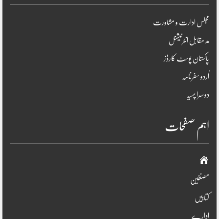
مجلس ادارت و مشاورت
مد مقابل انٹرنیشنل
پاکستان پوسٹ کارڈز
اُردو سفرنامہ
دوسرا پہیہ
اہم صفحات
صفحہ
اوّل
مصنفین
کتابیں
ادارے