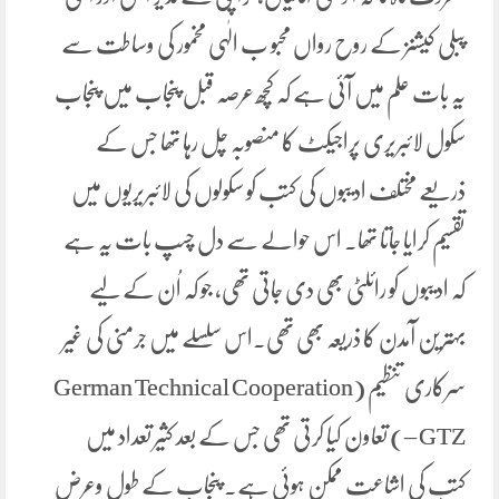
پبلی کیشنز کے روح رواں محبو ب الٰہی مخمور کی وساطت سے
یہ بات علم میں آئی ہے کہ کچھ عرصہ قبل پنجاب میں پنجاب
سکول لائبریری پراجیکٹ کا منصوبہ چل رہا تھا جس کے
ذریعے مختلف ادیبوں کی کتب کو سکولوں کی لائبریریوں میں
تقسیم کرایا جاتا تھا۔ اس حوالے سے دل چسپ بات یہ ہے
کہ ادیبوں کو رائلٹی بھی دی جاتی تھی، جو کہ اُن کے لیے
بہترین آمدن کا ذریعہ بھی تھی۔اس سلسلے میں جرمنی کی غیر
سرکاری تنظیم (German Technical Cooperation
– GTZ) تعاون کیا کرتی تھی جس کے بعد کثیر تعداد میں
کتب کی اشاعت ممکن ہوئی ہے۔ پنجاب کے طول وعرض