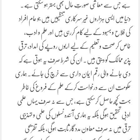
ہے جس سے معاشی صورتِ حال بھی بہتر ہو سکتی ہے۔
دنیا میں ایسی ہزاروں غیر سرکاری تنظیمیں ہیں جو عام افراد
کی فلاح و بہبود کے لیےکام کررہی ہیں اور علم و ادب،
خاص کر صحت و تعلیم کے لیے اربوں روپے کی امداد، ترقی
پذیر ممالک کو دیتی ہیں. ان کی شرط صرف یہ ہوتی ہے کہ
دی جانے والی رقم ایمان داری سے خرچ کی جائے۔ ہماری
حکومت ان سے درخواست کرکے علم کے فروغ کی خاطر
بہت کچھ حاصل کرسکتی ہے، جس سے نہ صرف یہاں علمی
ادبی تحقیق ہوگی بلکہ یہ ہماری آ ئندہ نسلوں کی علمی و تہذبیی
ترقی میں نہ صرف معاون مددگار ثابت ہوگی، بلکہ تفریحی