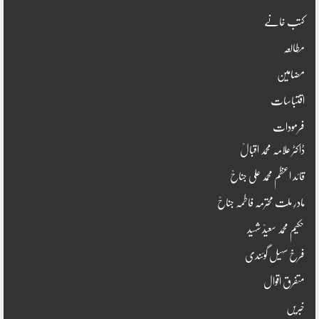
کتب خانے
مطالعہ
مضامین
اقتباسات
فرمودات
ڈاکٹر علامہ محمد اقبالؒ
قائد اعظم محمد علی جناحؒ
مادرِ ملت محترمہ فاطمہ جناحؒ
حکیم محمد سعیدؒ شہید
فرخ سہیل گوئندی
متفرق اقوال
خبریں