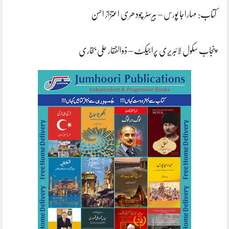
کتاب: مہاراجا پورس – بیرسٹر چودھری اعتزاز احسن
پنجاب سکول لائبریری پراجیکٹ – ذوالفقار علی بخاری