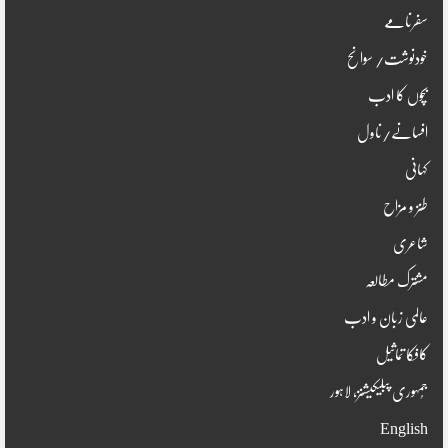
سفرنامے
خودنوشت/ سوانح
بچوں کا ادب
افسانے/ناول
کہانی
طنز و مزاح
شاعری
مشترک مطالعہ
عالمی زبان و ادب
کافکا تماثیل
جُمہوری پبلیکیشنز، لاہور
English