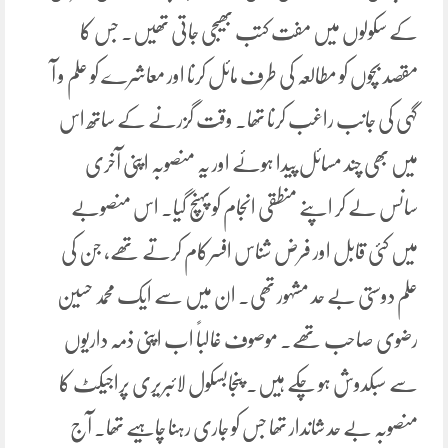
کے سکولوں میں مفت کتب بھیجی جاتی تھیں. جس کا
مقصد بچوں کو مطالعہ کی طرف مائل کرنا اور معاشرے کو علم و آ
گہی کی جانب راغب کرنا تھا۔ وقت گزرنے کے ساتھ اس
میں بھی چند مسائل پیدا ہوئے اور یہ منصوبہ اپنی آخری
سانس لے کر اپنے منطقی انجام کو پہنچ گیا۔ اس منصوبے
میں کئی قابل اور فرض شناس افسرکام کرتے تھے، جن کی
علم دوستی بے حد مشہور تھی. ان میں سے ایک محمد حسین
رضوی صاحب تھے. موصوف غالباً اب اپنی ذمہ داریوں
سے سبکدوش ہو چکے ہیں۔ پنجابسکول لائبریری پراجیکٹ کا
منصوبہ بے حد شاندار تھا جس کو جاری رہنا چاہیے تھا. آج