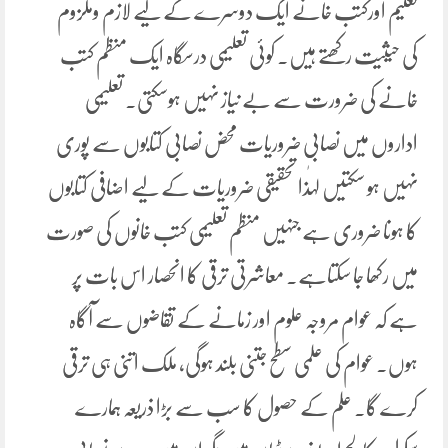
تعلیم اورکتب خانے ایک دوسرے کے لیے لازم وملزوم
کی حیثیت رکھتے ہیں. کوئی تعلیمی درسگاہ ایک منظم کتب
خانے کی ضرورت سے بے نیاز نہیں ہوسکتی۔ تعلیمی
اداروں میں نصابی ضروریات محض نصابی کتابوں سے پوری
نہیں ہو سکتیں لہٰذا تحقیقی ضروریات کے لیے اضافی کتابوں
کا ہونا ضروری ہے جنہیں منظم تعلیمی کتب خانوں کی صورت
میں رکھا جا سکتاہے۔ معاشرتی ترقی کا انحصار اس بات پر
ہے کہ عوام مروجہ علوم اور زمانے کے تقاضوں سے آگاہ
ہوں۔ عوام کی علمی سطح جتنی بلند ہوگی، ملک اتنی ہی ترقی
کرے گا۔ علم کے حصول کا سب سے بڑا ذریعہ ہمارے