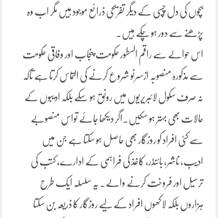
بچوں کی دل چسپی کے دیگر تفریحی ذرائع موجود ہیں مگر اب وہ
پڑھنے سے دور ہو چکے ہیں۔
اس حوالے سے راقم السطور حکومت پنجاب اور وفاقی حکومت
سے مذکورہ منصوبہ ازسرنو شروع کرنے کی التماس کرتا ہے تاکہ
نہ صرف سکول لائبریریوں میں رونق ہو سکے بلکہ ادیبوں کے
حالات بھی بہتر ہو سکیں۔اگر دیکھا جائے تواس منصوبے
سے کئی افراد کو روزگار بھی حاصل ہو سکتا ہے جن میں
ادیب، ناشر، بائنڈر، کاغذ کی فراہمی کے ادارے، کتب کی
ترسیل اور فروخت کرنے والے. یہ سلسلہ ایک طرح
ہزاروں بلکہ لاکھوں افراد کے لیے روزگار کا ذریعہ بن سکتا