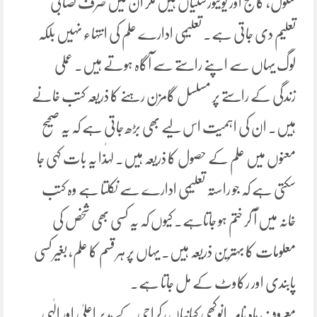
سکول، کالج اور یونیورسٹیاں ہیں مگر ان میں صرف نصابی
تعلیم دی جاتی ہے۔ تعلیمی ادارے علم کی انتہاء نہیں بلکہ
لوگ یہاں سے اپنے راستے سے آگاہ ہوتے ہیں۔ عملی
زندگی کے راستے پر مسلسل گامزن رہنے کا ذریعہ کتب خانے
ہیں۔ ان کی اہمیت اس لیے بھی بڑھ جاتی ہے کہ یہ صحیح
معنوں میں علم کے حصول کا ذریعہ ہیں۔ لہٰذا یہ بات کہی جا
سکتی ہے کہ جو راستہ تعلیمی ادارے سے نکلتا ہے وہ کتب
خانہ میں آ کر ختم ہو جاتاہے۔ کیوں کہ یہ کسی بھی شخص کی
معلومات کا بہترین ذریعہ ہیں۔ یہاں پر ہر قسم کا علم، بغیر کسی
پابندی اور رکاوٹ کے مل جاتا ہے۔
معروف ماہ نامہ انوکھی کہانیاں، کراچی کے مدیر اعلیٰ اور الٰہی