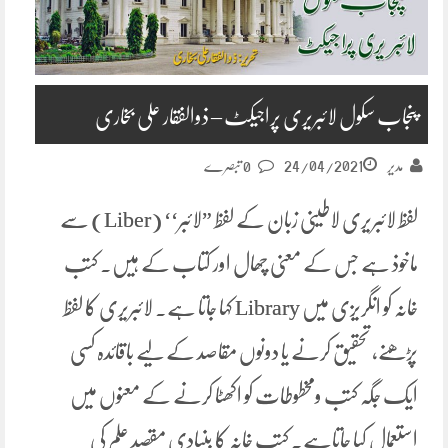
پنجاب سکول لائبریری پراجیکٹ – ذوالفقار علی بخاری
24/04/2021
مدیر
0 تبصرے
لفظ لائبریری لاطینی زبان کے لفظ ”لائبر‘‘ (Liber) سے
ماخوذ ہے جس کے معنی چھال اور کتاب کے ہیں۔ کتب
خانہ کو انگریزی میں Library کہا جاتا ہے. لائبریری کا لفظ
پڑھنے، تحقیق کرنے یا دونوں مقاصد کے لیے باقائدہ کسی
ایک جگہ کتب ومخطوطات کو اکھٹا کرنے کے معنوں میں
استعمال کیا جاتاہے۔ کتب خانہ کا بنیادی مقصد علم کی