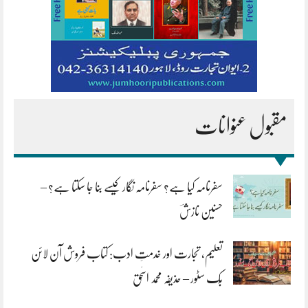
مقبول عنوانات
سفرنامہ کیا ہے؟ سفرنامہ نگار کیسے بنا جا سکتا ہے؟ –
حسنین نازشؔ
تعلیم، تجارت اور خدمتِ ادب: کتاب فروش آن لائن
بُک سٹور – حذیفہ محمد اسحٰق