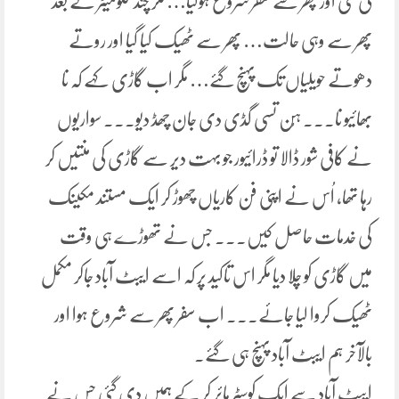
کی گئی اور پھر سے سفر شروع ہوگیا… مگر چند کلومیٹر کے بعد
پھر سے وہی حالت… پھر سے ٹھیک کیا گیا اور روتے
دھوتے حویلیاں تک پہنچ گئے… مگر اب گاڑی کہے کہ نا
بھائیو نا۔۔۔ ہُن تسی گڈی دی جان چھڈ دیو۔۔۔ سواریوں
نے کافی شور ڈالا تو ڈرائیور جو بہت دیر سے گاڑی کی منتیں کر
رہا تھا، اُس نے اپنی فن کاریاں چھوڑ کر ایک مستند مکینک
کی خدمات حاصل کیں۔۔۔ جس نے تھوڑے ہی وقت
میں گاڑی کو چلا دیا مگر اس تاکید پر کہ اسے ایبٹ آباد جاکر مکمل
ٹھیک کروا لیا جائے۔۔۔ اب سفر پھر سے شروع ہوا اور
بالآخر ہم ایبٹ آباد پہنچ ہی گئے۔
ایبٹ آباد سے ایک کوسٹر ہائر کر کے ہمیں دی گئی جس نے