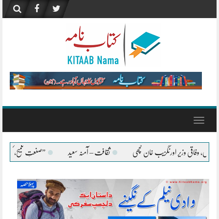
Skip
to
content
Toggle
navigation
ت – آمنہ سعید
”صنعتِ تلمیح، کل اور آج‘‘، ادبِ اردو کا ایک اہم موضوع – محمد اکبر خان ا