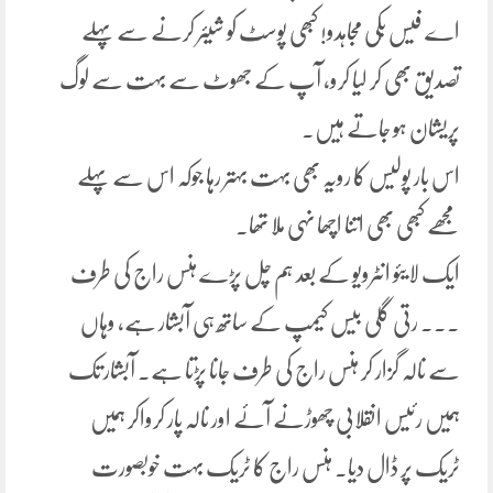
اے فیس بُکی مجاہدو! کبھی پوسٹ کو شیئر کرنے سے پہلے
تصدیق بھی کر لیا کرو، آپ کے جھوٹ سے بہت سے لوگ
پریشان ہو جاتے ہیں۔
اس بار پولیس کا رویہ بھی بہت بہتر رہا جوکہ اس سے پہلے
مجھے کبھی بھی اتنا اچھا نہی ملا تھا۔
ایک لایئو انٹرویو کے بعد ہم چل پڑے ہنس راج کی طرف
۔۔۔ رتی گلی بیس کیمپ کے ساتھ ہی آبشار ہے، وہاں
سے نالہ گزار کر ہنس راج کی طرف جانا پڑتا ہے۔ آبشار تک
ہمیں رئیس انقلابی چھوڑنے آئے اور نالہ پار کرواکر ہمیں
ٹریک پر ڈال دیا۔ ہنس راج کا ٹریک بہت خوبصورت