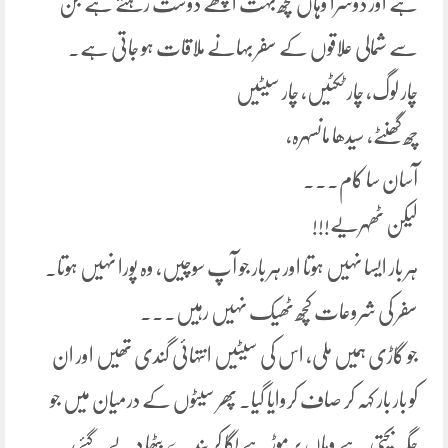
ہے اور دوسرا وہاں کچھ بہت اچھے دوست رہتے ہے جن
سے شمالی علاقوں کے سفر بہانے ملاقات ہو جاتی ہے۔
چار لوگ، چار ٹکٹیں، چار سیٹیں
چھ گھنٹے، سیدھا مانسہرہ،
آسان سا کام۔۔۔
لیکن ٹھہریے!!!
ہر بار ایسا نہیں ہوتا اور ہر بار جو آپ سوچیں، وہ پورا نہیں ہوتا۔
سفر کی شروعات کچھ ٹھیک نہیں رہیں۔۔۔
جو گاڑی ہمیں ملی، اس کی سیٹیں انتہائی گندی تھیں اور ان
کو بار بار کہہ کر صاف کروایا گیا. پھر سیٹوں کے درمیان میں جو
جگہ بچتی ہے وہاں پر مُوڑہے لگا کر بندے بٹھا دیے گئے،