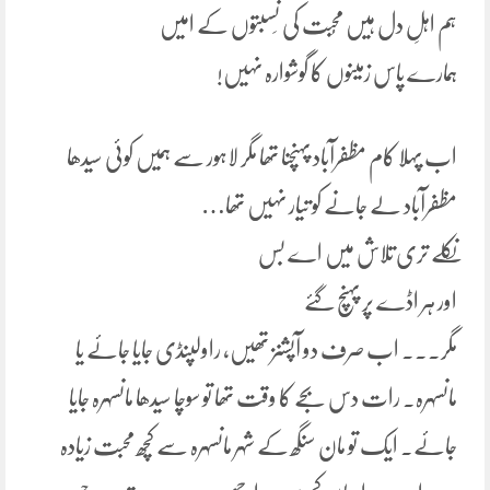
ہم اہلِ دل ہیں مُحبت کی نِسبتوں کے امیں
ہمارے پاس زمینوں کا گوشوارہ نہیں!
اب پہلا کام مظفرآباد پہنچنا تھا مگر لاہور سے ہمیں کوئی سیدھا
مظفرآباد لے جانے کو تیار نہیں تھا…
نکلے تری تلاش میں اے بس
اور ہر اڈے پر پہنچ گئے
مگر۔۔۔ اب صرف دو آپشنز تھیں، راولپنڈی جایا جائے یا
مانسہرہ۔ رات دس بجے کا وقت تھا تو سوچا سیدھا مانسہرہ جایا
جائے. ایک تو مان سنگھ کے شہر مانسہرہ سے کچھ محبت زیادہ