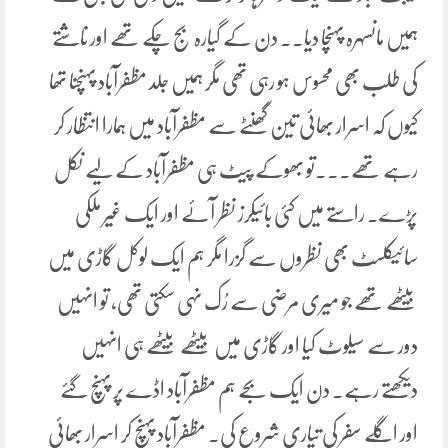
ہمیں مانسہرہ پہنچا دیا۔۔ دن کے گیارہ بج چکے تھے اور ناشتے
کی طلب بھی محسوس ہو رہی تھی مگر ہمیں جلد مظفرآباد پہنچنا تھا
کیوں‌ کہ اسرار بھائی تین گھنٹے سے مظفرآباد میں ہمارا انتظار کر
رہے تھے۔۔۔تو بھوکے پیٹ ہی مظفرآباد کے لیے نکل
پڑے. راستے میں کئی بائیکرز نظر آئے اور ایک غیر ملکی
سائیکلسٹ بھی نظروں سے گزرا مگر ہم ایک لوکل گاڑی میں
بیٹھے تھے جو میری مرضی سے رُک نہی سکتی تھی، تو انہیں
دور سے سیلوٹ کیا اور گاڑی میں بیٹھے بیٹھے ہی انہیں
دیکھتے رہے۔ دن ایک بجے ہم مظفرآباد اڈے پر پہنچ گئے
اور اگلے سفر کی تیاری شروع کی۔ مظفرآباد پہنچ کر اسرار بھائی