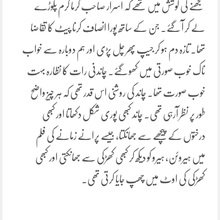
سمجھنے کی کوشش میں تھے کہ اسرار صاحب گرما گرم پکوڑے
لے کر آ گئے۔ جن کے ساتھ پورا انصاف کرنا پیٹ کا تقاضا
تھا۔ تازہ دم ہو کر جیپ پھر چل پڑی اور ہم دوبارہ سے خواب
ناک خوب صورتی میں کھو گئے۔ چاندنی رات کا نظارہ بہت
خوب صورت تھا۔ چاند کی روشنی اس قدر تھی کہ ہر چیز واضح
طور پر نظر آرہی تھی. چاند کبھی پوری شکل دکھاتا اور کبھی
درختوں کے پیچھے سے جھانکتا، جیسے پرانے زمانے کی فلم
میں ہیروئن، ہیرو کو دیکھ کر کبھی کھڑکی سے جھانکتی اور کبھی
کھڑکی کی اوٹ میں چھپ جایا کرتی تھی.