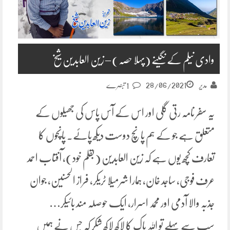
وادی نیلم کے نگینے (پہلا حصہ) – زین العابدین شیخ
28/06/2021
مدیر
1 تبصرے
یہ سفر نامہ رتی گلی اور اس کے آس پاس کی جھیلوں کے
متعلق ہے جو کے ہم پانچ دوست دیکھ پائے۔ پانچوں کا
تعارف کچھ یوں ہے کہ زین العابدین (بقلم خود)، آفتاب احمد
عرف فوجی، ساجد خان، ہمارا شرمیلا ٹریکر، فراز الحسنین، جوان
جذبہ والا آدمی اور محمد اسرار، ایک حوصلہ مند بائیکر…
سب سے پہلے تو اللہ پاک کا لاکھ لاکھ شکر کہ جس نے ہمیں