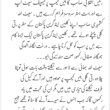
رئیس انقلابی صاحب کا بیس کیمپ پر کیمپنگ سیٹ اپ
ہے اور بہت بہتر سروسز فراہم کررہے ہیں۔ سیف اللہ
کشمیری صاحب اپنے کلین اینڈ گرین پاکستان کے سفر پر رتی
گلی پہنچے ہوئے تھے۔ کلین اینڈ گرین پاکستان ایک ایسا کام
ہے جس پر سب کو عمل کرنا چاہیے ۔ درخت لگاؤ، آلودگی
بھگاؤ، صفائی رکھو، صحت مند زندگی جیو۔۔۔
سیف اللہ بھائی سے لاہور سے نکلتے وقت بات ہوئی تو پتا
چلا وہ رتی گلی بیس کیمپ پر موجود ہیں اور آگے کیل کی
طرف نکلنے کی تیاری میں ہیں مگر ان کی محبت میں یاد
رکھوں گا کہ جب انہوں نے میرے آنے کا سنا تو مجھے میسج