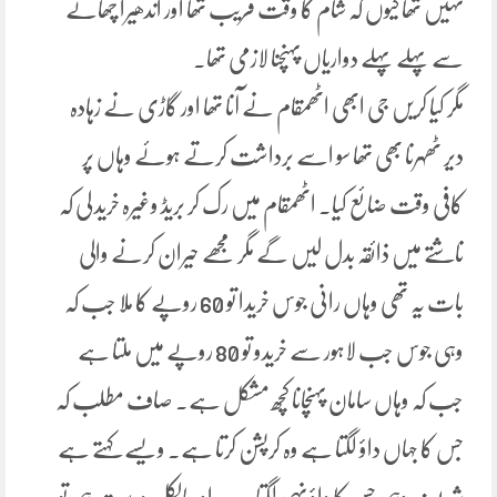
نہیں تھا کیوں کہ شام کا وقت قریب تھا اور اندھیرا چھانے
سے پہلے پہلے دواریاں پہنچنا لازمی تھا۔
مگر کیا کریں جی ابھی اٹھمقام نے آنا تھا اور گاڑی نے زہادہ
دیر ٹھہرنا بھی تھا سو اسے برداشت کرتے ہوئے وہاں پر
کافی وقت ضائع کیا. اٹھمقام میں رک کر بریڈ وغیرہ خرید لی کہ
ناشتے میں ذائقہ بدل لیں گے مگر مجھے حیران کرنے والی
بات یہ تھی وہاں رانی جوس خریدا تو 60 روپے کا ملا جب کہ
وہی جوس جب لاہور سے خریدو تو 80 روپے میں ملتا ہے
جب کہ وہاں سامان پہنچانا کچھ مشکل ہے۔ صاف مطلب کہ
جس کا جہاں داؤ لگتا ہے وہ کرپشن کرتا ہے۔ ویسے کہتے ہے