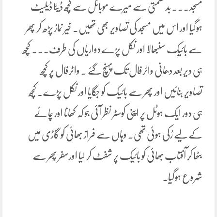
مسجد۔۔۔ بد قسمتی سے میرے موبائل سے کچھ ڈیٹا ڈیلیٹ
ہوگیا اور اس میں مسجد کی تصاویر بھی تھیں۔ خیر نماز پڑھ کر پھر
سے بائیک سنبھالا اور نکل پڑے دواریاں کی طرف۔۔۔ کچھ
ہی دیر بعد دھانی واٹرفال تک پہنچ گئے ۔ واٹرفال پر کچھ
تصاویر بنائیں اور پھر سے بائیک کو جگایا اور نکل پڑے۔ کچھ
ہی دور ایک ہوٹل پر اپنی کوسٹر نظر آئی جو کہ کھانا اور چائے
کے لیے رُکی ہوئی تھی. وہاں سے فراز بھائی کو گاڑی میں
بٹھا کر آفتاب بھائی کو بائیک پر شفٹ کر لیا اورسفر پھر سے
شروع ہوگیا۔