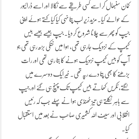
کمان سنبھال کر اسے کسی طریقے سے نکالا اور اسے ڈرائیور
کے حوالے کیا۔ مزید زیرِ لب پتا نہی کیا کیا کہتے ہوئے اپنی
جیپ کو پھر سے چلانا شروع کر دیا۔ جیپ جیسے جیسے بیس
کیمپ کے نزدیک جارہی تھی، ہوا میں خنکی بڑھ رہی تھی جو
آپ کو بیس کیمپ نزدیک ہونے کا بتا رہی تھی اور رات
بڑھنے کا بھی پتا دے رپہ تھی۔ خیر ایک دوسرے میں
لگتے، ٹکریں کھاتے بیس کیمپ تک پہنچ ہی گئے اور جیپ
سے باہر نکلتے ہی تیز ٹھنڈی ہوا نے پہلے جب کہ رئیس
انقلابی اور سیف اللہ کشمیری صاحب نے بعد میں استقبال
کیا.