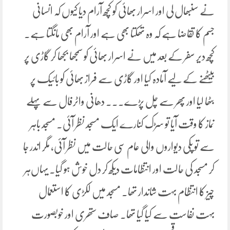
نے سنبھال لی اور اسرار بھائی کو کچھ آرام دیا کیوں کہ انسانی
جسم کا تقاضا ہے کہ وہ تھکتا بھی ہے اور آرام بھی مانگتا ہے۔
کچھ دیر سفر کے بعد میں نے اسرار بھائی کو سمجھا بجھا کر گاڑی پر
بیٹھنے کے لیے آمادہ کیا اور گاڑی سے فراز بھائی کو بائیک پر
بٹھا لیا اور پھر سے چل پڑے۔۔۔ دھانی واٹرفال سے پہلے
نماز کا وقت آیا تو سڑک کنارے ایک مسجد نظر آئی۔ مسجد باہر
سے تو پکی دیواروں والی عام سی حالت میں نظر آئی، مگر اندر جا
کر مسجد کی حالت اور انتظامات دیکھ کر دل خوش ہو گیا۔ یہاں‌ہر
چیز کا انتظام بہت شاندار تھا۔ مسجد میں لکڑی کا استعمال
بہت نفاست سے کیا گیا تھا۔ صاف ستھری اور خوبصورت