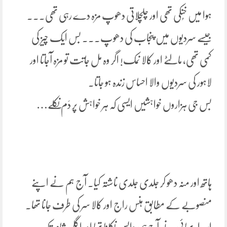
ہوا میں خُنکی تھی اور چلچلاتی دھوپ مزہ دے رہی تھی۔۔۔
جیسے سردیوں میں پنجاب کی دھوپ۔۔۔ بس ایک چیز کی
کمی تھی، مالٹے اور کالا نمک! اگر وہ مل جاتت تو مزہ آجاتا اور
لاہور کی سردیوں والا احساس زندہ ہو جاتا.
بس جی ہزاروں خواہشیں ایسی کہ ہر خواہش پر دَم نکلے…
ہاتھ اور منہ دھو کر جلدی جلدی ناشتہ کیا. آج ہم نے اپنے
منصوبے کے مطابق ہنس راج اور کالا سر کی طرف جانا تھا۔