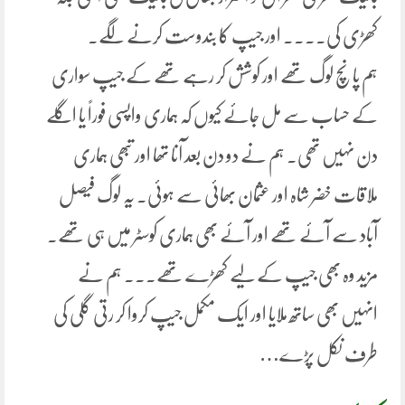
کھڑی کی۔۔۔۔ اور جیپ کا بندوست کرنے لگے۔
ہم پانچ لوگ تھے اور کوشش کر رہے تھے کے جیپ سواری
کے حساب سے مل جائے کیوں کہ ہماری واپسی فوراً یا اگلے
دن نہیں تھی۔ ہم نے دو دن بعد آنا تھا اور تبھی ہماری
ملاقات خضر شاہ اور عثمان بھائی سے ہوئی. یہ لوگ فیصل
آباد سے آئے تھے اور آئے بھی ہماری کوسٹر میں ہی تھے.
مزید وہ بھی جیپ کے لیے کھڑے تھے۔۔۔ ہم نے
انہیں بھی ساتھ ملایا اور ایک مکمل جیپ کروا کر رتی گلی کی
طرف نکل پڑے…