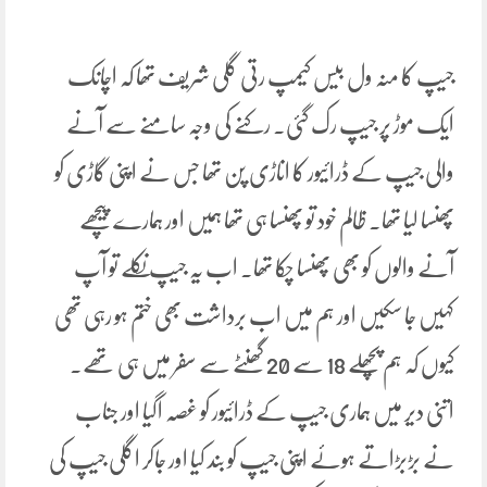
جیپ کا منہ ول بیس کیمپ رتی گلی شریف تھا کہ اچانک
ایک موڑ پر جیپ رک گئی. رکنے کی وجہ سامنے سے آنے
والی جیپ کے ڈرائیور کا اناڑی پن تھا جس نے اپنی گاڑی کو
پھنسا لیا تھا۔ ظالم خود تو پھنسا ہی تھا ہمیں اور ہمارے پیچھے
آنے والوں کو بھی پھنسا چکا تھا۔ اب یہ جیپ نکلے تو آپ
کہیں جا سکیں اور ہم میں اب برداشت بھی ختم ہو رہی تھی
کیوں کہ ہم پچھلے 18 سے 20 گھنٹے سے سفر میں ہی تھے۔
اتنی دیر میں ہماری جیپ کے ڈرائیور کو غصہ اگیا اور جناب
نے بڑبڑاتے ہوئے اپنی جیپ کو بند کیا اور جاکر اگلی جیپ کی