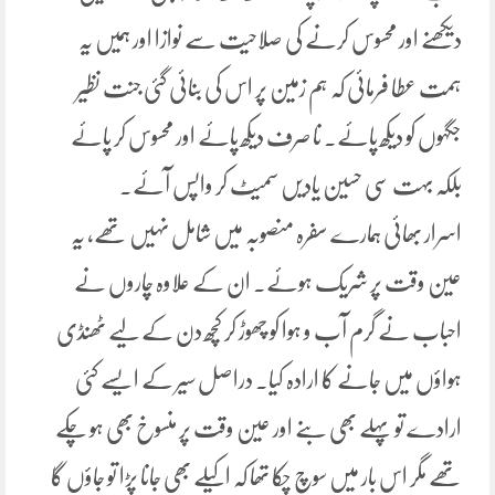
دیکھنے اور محسوس کرنے کی صلاحیت سے نوازا اور ہمیں یہ
ہمت عطا فرمائی کہ ہم زمین پر اس کی بنائی گئی جنت نظیر
جگہوں کو دیکھ پائے۔ نا صرف دیکھ پائے اور محسوس کر پائے
بلکہ بہت سی حسین یادیں سمیٹ کر واپس آئے.
اسرار بھائی ہمارے سفرہ منصوبہ میں شامل نہیں تھے، یہ
عین وقت پر شریک ہوئے۔ ان کے علاوہ چاروں نے
احباب نے گرم آب و ہوا کو چھوڑ کر کچھ دن کے لیے ٹھنڈی
ہواؤں میں جانے کا ارادہ کیا۔ دراصل سیر کے ایسے کئی
ارادے تو پہلے بھی بنے اور عین وقت پر منسوخ بھی ہو چکے
تھے مگر اس بار میں سوچ چکا تھا کہ اکیلے بھی جانا پڑا تو جاؤں گا