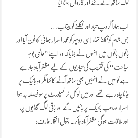
لوگ ساتھ آتے گئے اور کارواں بنتا گیا
اب ہمارا گروپ تیار اور نکلنے کو بیتاب…
جس شام کو نکلنا تھا، اِسی دوپہر کو محمد اسرار بھائی کا فون آیا اور
باتوں باتوں میں انہوں نے بتایا کہ وہ اپنے ”عالمی یومِ
سیاحت‘‘ کی تقریب کی تیاریوں کے لیے مظفر آباد جارہے
ہے تو میں نے انہیں بھی ساتھ آنے کا کہا مگر وہ بائیک پر
جانا چاہ رہے تھے اور میں لوکل ٹرانسپورٹ پر سو فیصلہ یہ ہوا
اسرار صاحب بائیک پر جائیں گے اور باقی لوگ گاڑیوں پر،
اور ملاقات ہو گی مظفرآباد جاکر. بقول افتخار عارف: