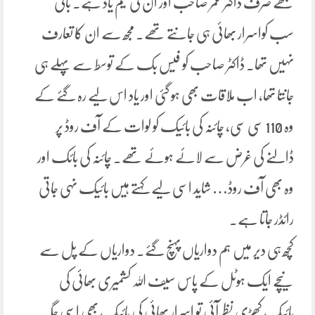
مجھے صرف ڈاکٹر عمر صاحب اور اُن کی ٹیم یاد ہے. باقی
سب کواسرار بھائی ہی جانتے تھے. مجھ سے ان کا تعارف
نہیں تھا۔ ڈاکٹر صاحب کو فیس بک کے توسط سے پہلے ہی
جانتا تھا، اب ملاقات بھی ہو گئی اور یاد اس لیے رہ گئے کے
وہ 110 سی سی، چائنہ کی بائیک کو لوات کے آف روڈ پر
ڈالنے کی غرض سے لائے ہوئے تھے۔ چائنہ کی بائک اور
وہ بھی آف روڈ… شاید اسی لیے کہتے ہیں بائیک⁦⁩ نہی جاتی
رائڈر جاتا ہے.
کچھ ہی دیر میں ہم دواریاں پہنچ گئے. دواریاں کے پل سے
نیچے ایک ہوٹل کے پاس سیف اللہ کشمیری بھائی کی
بائیک کھڑی نظر آئی تو اسرار بھائی کی بائیک بھی اسی جگہ