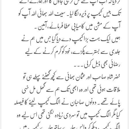
کر دیا کہ اب آپ سے مل کر ہی جاؤں گا اور ہمارے آنے
تک بیس کیمپ پر ڈیرہ لگا لیا. سیف اللہ بھائی اللہ آپ کو
آپ کے مشن میں کامیابی عطا فرمائے، آمین.
ہمیں ایک بہت بڑا کیمپ دے دیا گیا جس میں ہم نے
جلدی سے بسترے پکڑے، خود کو گرم کرنے کے لیے
رضائی بھی ڈبل کرلی۔۔۔
خضر شاہ صاحب اور عثمان بھائی سے کچھ گھنٹے پہلے ہی تو
ملاقات ہوئی تھی اور وہ ابھی تک ہم سے گھل مل نہی
پائے تھے۔ دونوں صاحبان نے الگ کیمپ لینے کا فیصلہ
کیا مگر الگ کیمپ میں تو سردی زیادہ لگنی تھی اس لیے وہ
الگ کیمپ دیکھ کر واپس ہمارے ساتھ ہمارے کیمپ میں