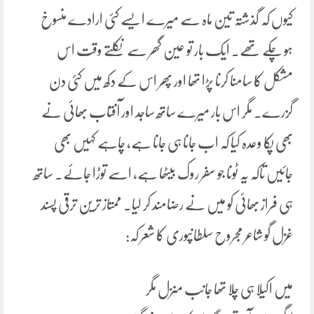
کیوں کہ گذشتہ تین ماہ سے میرے ایسے کئی ارادے منسوخ
ہو چکے تھے. ایک بار تو عین گھر سے نکلتے وقت اس
مشکل کا سامنا کرنا پڑا تھا اور پھر اس کے دکھ میں کئی دن
گزرے۔ مگر اس بار میرے ساتھ ساجد اور آفتاب بھائی نے
بھی پکا وعدہ کیا کہ اب جانا ہی جانا ہے، چاہے کہیں بھی
جائیں تاکہ یہ ٹونا جو سفر روک بیٹھا ہے، اسے توڑا جائے. ساتھ
ہی فراز بھائی کو میں نے رضامند کر لیا۔ ممتاز ترین ترقی پسند
غزل گو شاعر مجروح سلطانپوری کا شعر کہ:
میں اکیلا ہی چلا تھا جانب منزل مگر