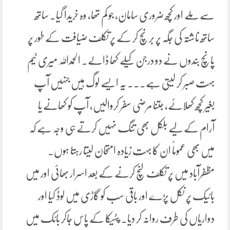
سے ملے اور کچھ ضروری سامان، جو کم تھا، وہ خریدا گیا. ساتھ
ساتھ ناشتہ کی جگہ پر برنچ کر کے پر تکلف ضیافت کے طور پر
پانچ بندوں نے دو درجن کیلے کھا ڈالے. الحمداللہ میری ٹیم
بہت صبر کر لیتی ہے۔۔۔ یہ ایسے لوگ ہیں جنہیں آپ
بغیر کچھ کھلائے، جتنا مرضی سفر کروالیں، آپ کو کھانے یا
آرام کے لیے بلکل بھی تنگ نہیں کرتے ہی وجہ ہے کہ
میں بھی عموماً ان کا بہت زیادہ امتحان لیتا رہتا ہوں.
مظفرآباد میں پر تکلف لنچ کرنے کے بعد اسرار بھائی اور میں
بائیک پر نکل پڑے اور باقی سب کو گاڑی میں لوڈ کیا اور
دواریاں کی طرف روانہ کر دیا۔ پٹہیکا کے پاس جاکر بائک میں