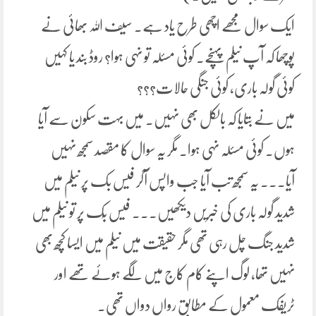
ایک سوال مجھے اچھی طرح یاد ہے. سیف اللہ بھائی نے
پوچھا کہ آپ نیلم پہنچے. کوئی مسئلہ تو نہی ہوا؟ روڈ بند یا کہیں
کوئی گولہ باری، کوئی جنگی حالات؟؟؟
میں نے بتایا کہ بالکل بھی نہیں. میں بہت سکون سے آیا
ہوں. کوئی مسئلہ نہی ہوا۔ مگر یہ سوال کا مقصد سمجھ نہیں
آیا۔۔۔ یہ سمجھ تب آیا جب واپس آکر فیس بک پر نیلم میں
شدید گولہ باری کی خبریں دیکھیں۔۔۔ فیس بُک پر تو نیلم میں
شدید جنگ چل رہی تھی مگر حقیقت میں نیلم میں ایسا کچھ بھی
نہیں تھا، لوگ اپنے کام کاج میں لگے ہوئے تھے اور
ٹریفک معمول کے مطابق رواں دواں تھی۔