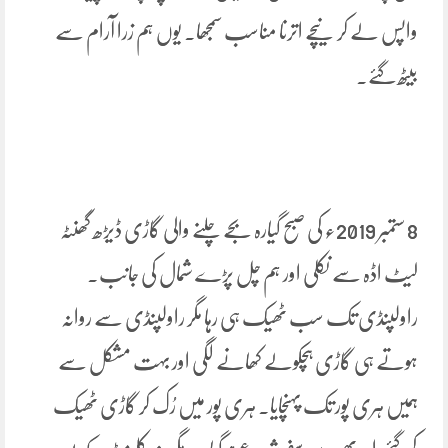
واپس لے کر نیچے اترنا مناسب سمجھا. یوں ہم زرا آرام سے
بیٹھ گئے۔
8 ستمبر 2019ء کی صبح گیارہ بجے چلنے والی گاڑی ڈیڑھ گھنٹہ
لیٹ اڈہ سے نکلی اور ہم چل پڑے شمال کی جانب۔
راولپنڈی تک سب ٹھیک ہی رہا مگر راولپنڈی سے روانہ
ہوتے ہی گاڑی ہچکولے کھانے لگی اور بہت مشکل سے
ہمیں ہری پور تک پہنچایا۔ ہری پور میں رُک کر گاڑی ٹھیک