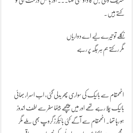
شریف وہی جس کا داؤ نہی لگتا۔۔۔ اور بالکل درست ہی تو
کہتے ہیں۔
نکلے تو تیرے لیے اے دواریاں
مگر رکتے ہم ہر جگہ پر رہے
اٹھمقام سے بائیک کی سواری پھر بدلی گئی، اب اسرار بھائی
بائیک چلا رہے تھے اور میں پیچھے بیٹھا سفر سے لطف اندوز
ہو رہا تھا۔ اٹھمقام سے آگے کئی بائیکرز گروپ بھی ملے مگر