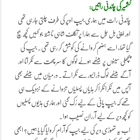
کشمیر کی چاندنی راتیں:
چاندنی رات میں ہماری جیپ اوپر کی طرف چلتی جارہی تھی
اور اپنی ہِل جُل سے ہمارا پر تکلف شاہی ناشتہ جو کہیں کچھ بچ
گیا تھا، اسے ہضم کروانے کی کوشش کر رہی تھی۔ جیپ کی
پچھلی سیٹوں پر بیٹھے ہوئے لوگوں کا سر چھت سے ٹکراتا اور
آگے بیٹھے لوگ ڈرائیور سے ٹکراتے۔ درمیان میں بیٹھے بھی
آپس میں ٹکرا ٹکرا کر ہڈیاں پسلیاں تڑوانے کے نزدیک ہی
تھے کہ جیپ پانی کے لیے رُک گئی اور ہماری ہڈیوں پسلیوں
کو کچھ دیر کے لیے آرران نصیب ہوا.
اب یہ تھوڑی دیر کی لیے جیپ کو آرام کروایا گیا یا ہمیں؟ ابھی