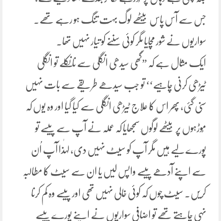
جس سے آس پاس بیٹھے لوگ بہت تنگ ہو رہے تھے.
سواریوں نے شور مچایا مگر کوئی سننے کو تیار نہیں تھا۔
ایک مثال ہے کہ ”گھی سیدھی انگلی سے نا نکلے تو انگلی
ٹیڑھی کرنی چاہیے‘‘ تو جب سیدھے طریقے سے بات نہیں
سنی گئی، پھر اس کا علاج ٹیڑھی انگلی سے کیا گیا اور وہ یوں کہ
مُوڑہوں پر بیٹھے لوگوں سمجھایا کہ عملہ نے آپ سے پیسے تو
پورے لیے ہیں مگر آپ کو سیٹ نہیں دی، لہٰذا آپ اُن
سے اپنے آدھے پیسے واپس لیں یا ان سے سیٹ کا مطالبہ
کریں. سیٹ چوں کہ کوئی خالی نہیں تھی اور پیسے وہ کم کرنا
نہی چاہتے تھے تو اضافی سواریوں نے اپنے پورے پیسے