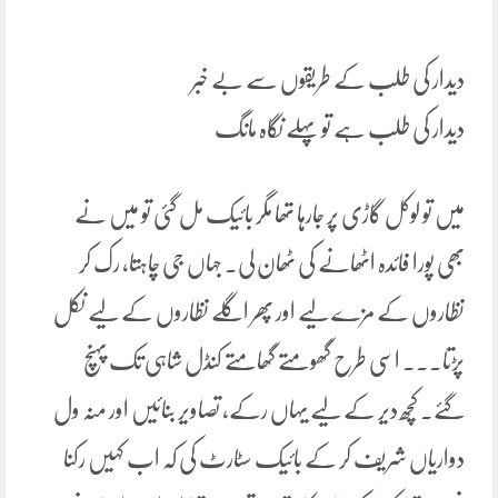
دیدار کی طلب کے طریقوں سے بے خبر
دیدار کی طلب ہے تو پہلے نگاہ مانگ
میں تو لوکل گاڑی پر جارہا تھا مگر بائیک مل گئی تو میں نے
بھی پورا فائدہ اٹھانے کی ٹھان لی. جہاں جی چاہتا، رک کر
نظاروں کے مزے لیے اور پھر اگلے نظاروں کے لیے نکل
پڑتا۔۔۔ اسی طرح گھومتے گھامتے کنڈل شاہی تک پہنچ
گئے. کچھ دیر کے لیے یہاں رکے، تصاویر بنائیں اور منہ ول
دواریاں شریف کر کے بائیک سٹارٹ کی کہ اب کہیں رکنا