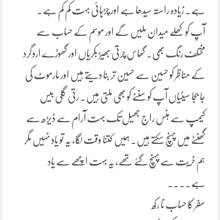
ہے۔ زیادہ راستہ سیدھا ہے اور چڑہائی بہت کم کم ہے۔
آپ کو کھلے میدان ملیں گے اور موسم کے حساب سے
مختلف رنگ بھی. گھاس چرتی بھیڑ بکریاں اور گھوڑے اردگرد
کے مناظر کو حسین سے حسین تر بنا دیتے ہیں اور مارموٹ کی
جا بجا سیٹیاں آپ کو سننے کو بھی ملتی ہیں. رتی گلی بیس
کیمپ سے ہنس راج جھیل تک بہت آرام سے ڈیڑھ سے
گھنٹے میں پہنچ سکتے ہیں۔ ہمیں کتنا وقت لگا، یہ تو یاد نہیں مگر
ہم خریت سے پہنچ گئے تھے، یہ بہت اچھے سے یاد
ہے۔۔۔۔
سفر کا حساب نا رکھ