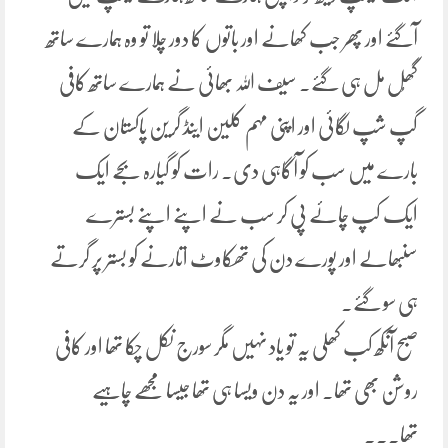
آگئے اور پھر جب کھانے اور باتوں کا دور چلا تو وہ ہمارے ساتھ
گھُل مل ہی گئے۔ سیف اللہ بھائی نے ہمارے ساتھ کافی
گپ شپ لگائی اور اپنی مہم کلین اینڈ گرین پاکستان کے
بارے میں سب کو آگاہی دی۔ رات کو گیارہ بجے ایک
ایک کپ چائے پی کر سب نے اپنے اپنے بسترے
سنبھالے اور پورے دن کی تھکاوٹ اتارنے کو بستر پر گرتے
ہی سو گئے.
صبح آنکھ کب کھلی یہ تو یاد نہیں مگر سورج نکل چکا تھا اور کافی
روشن بھی تھا۔ اور یہ دن ویسا ہی تھا جیسا مجھے چاہیے
تھا۔۔۔