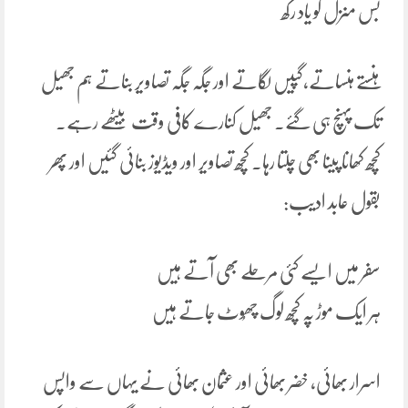
بس منزل کو یاد رکھ
ہنستے ہنساتے،گپیں لگاتے اور جگہ جگہ تصاویر بناتے ہم جھیل
تک پہنچ ہی گئے۔ جھیل کنارے کافی وقت بیٹھے رہے۔
کچھ کھانا پینا بھی چلتا رہا۔ کچھ تصاویر اور ویڈیوز بنائی گئیں اور پھر
بقول عابد ادیب:
سفر میں ایسے کئی مرحلے بھی آتے ہیں
ہر ایک موڑ پہ کچھ لوگ چھُوٹ جاتے ہیں
اسرار بھائی، خضر بھائی اور عثمان بھائی نے یہاں سے واپس