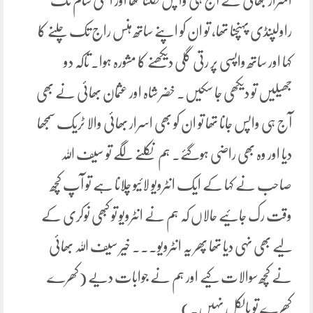
اسرار بھائی نے آج ہی واپس نکلنا تھا اور اگلی شام تک
راولپنڈی پہنچنا تھا، تو ان کو اپنے ساتھ ہنس راج تک چلنے کا
کہا اور ساتھ واپسی پر رتی گلی دیکھنے کا مشورہ ہوا۔ تاکہ دو
جھیلیں تو دیکھی جا سکیں۔ خضر شاہ اور عثمان بھائی نے بھی
آج ہی واپس جانا تھا تو ان کو بھی اسرار بھائی والا ٹریک سمجھا
دیا اور وہ بھی راضی ہوگئے۔ ہم نکلنے لگے تو سیف اللہ
صاحب نے کہا کے ایک انٹرویو لائیو چلانا ہے تو آپ کچھ
وقت رک جائیے حالاں کہ ہم نے انٹرویو تو کبھی نوکری کے
لیے بھی نہی دیا تھا پھر یہ انٹرویو۔۔۔ خیر سیف اللہ بھائی
نے کچھ سوالات کیے اور ہم نے جوابات دیے (کھرے
کھرے تو بالکل نہیں.)