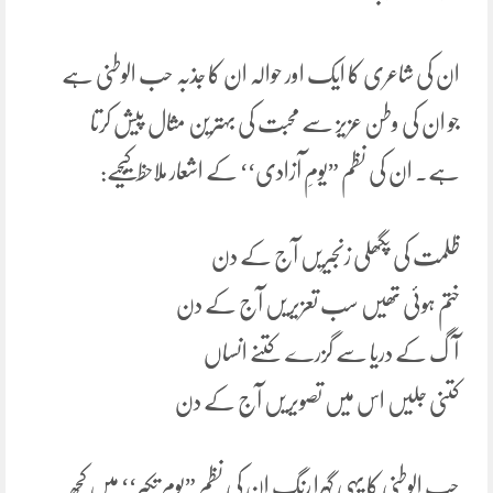
ان کی شاعری کا ایک اور حوالہ ان کا جذبہ حب الوطنی ہے
جو ان کی وطن عزیز سے محبت کی بہترین مثال پیش کرتا
ہے. ان کی نظم ”یومِ آزادی‘‘ کے اشعار ملاحظ کیجیے:
ظلمت کی پگھلی زنجیریں آج کے دن
ختم ہوئی تھیں سب تعزیریں آج کے دن
آگ کے دریا سے گزرے کتنے انساں
کتنی جلیں اس میں تصویریں آج کے دن
حب الوطنی کا یہی گہرا رنگ ان کی نظم ”یوم تکبر‘‘ میں کچھ