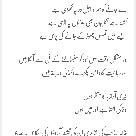
لے جانے کو ہمراہ اجل در پہ کھڑی ہے
تشنہ ہے نظر جان بھی ہونٹوں پہ اڑی ہے
ایسے میں تمہیں چھوڑ کے جانے کی پڑی ہے
وہ مشکل وقت میں خود کو سنبھالنے کے فن سے آشنا ہیں
اور رجائیت کا دامن پکڑے دکھائی دیتے ہیں:
تیری آواز پا کا منتظر ہوں
وفا کی انتہا ہے اور میں ہوں
خالد صاحب کی شاعری ان کی تشنہ آرزوؤں کی عکاس ہے جو