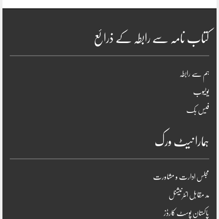
کتاب نامہ سے رابطہ کے ذرائع
ہم سے رابطہ
یوٹیوب
فیس بک
ہمارا نیٹ ورک
مجلس ادارت و مشاورت
مد مقابل انٹرنیشنل
پاکستان پوسٹ کارڈز