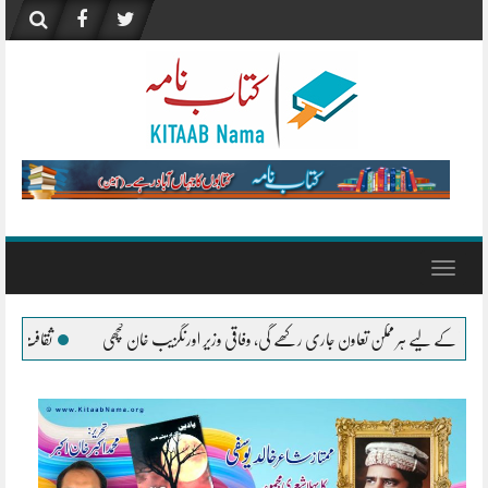
Skip
to
content
Toggle
navigation
ری رکھے گی، وفاقی وزیر اورنگزیب خان کچھی
ثقافت – آمنہ سعید
”صنعتِ تلمیح،