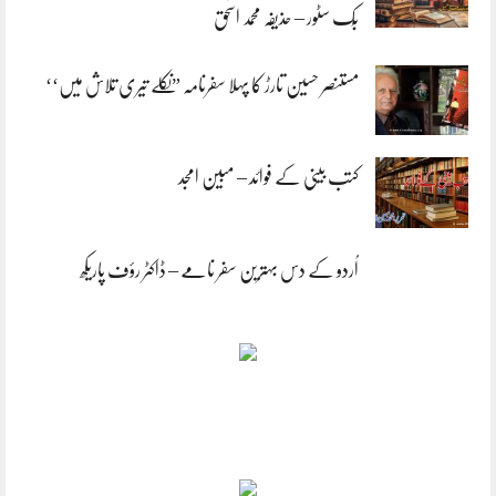
بُک سٹور – حذیفہ محمد اسحٰق
مستنصر حسین تارڑ کا پہلا سفرنامہ ”نکلے تیری تلاش میں‘‘
کتب بینی کے فوائد – مبین امجد
اُردو کے دس بہترین سفر نامے – ڈاکٹر رؤف پاریکھ