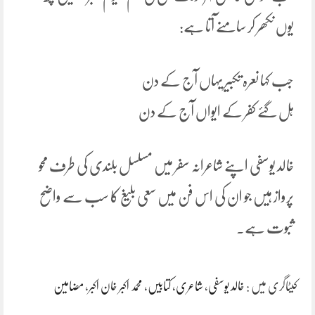
یوں نکھر کر سامنے آتا ہے:
جب کہا نعرہ تکبیر یہاں آج کے دن
ہل گئے کفر کے ایواں آج کے دن
خالد یوسفی اپنے شاعرانہ سفر میں مسلسل بلندی کی طرف محو
پرواز ہیں جو ان کی اس فن میں سعی بلیغ کا سب سے واضح
ثبوت ہے.
کیٹاگری میں :
خالد یوسفی
،
شاعری
،
کتابیں
،
محمد اکبر خان اکبر
،
مضامین