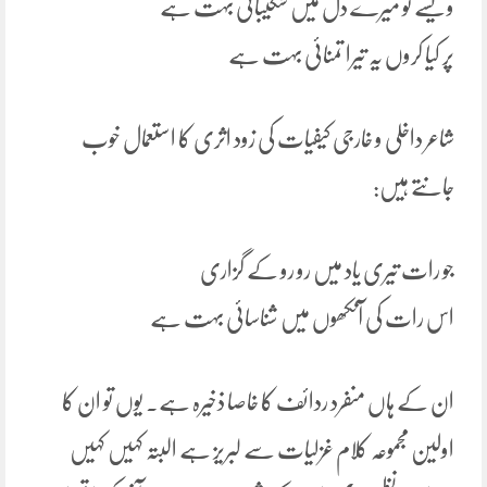
ویسے تو میرے دل میں شکیبائی بہت ہے
پر کیا کروں یہ تیرا تمنائی بہت ہے
شاعر داخلی و خارجی کیفیات کی زود اثری کا استعمال خوب
جانتے ہیں:
جو رات تیری یاد میں رو رو کے گزاری
اس رات کی آنکھوں میں شناسائی بہت ہے
ان کے ہاں منفرد ردائف کا خاصا ذخیرہ ہے. یوں تو ان کا
اولین مجموعہ کلام غزلیات سے لبریز ہے البتہ کہیں کہیں