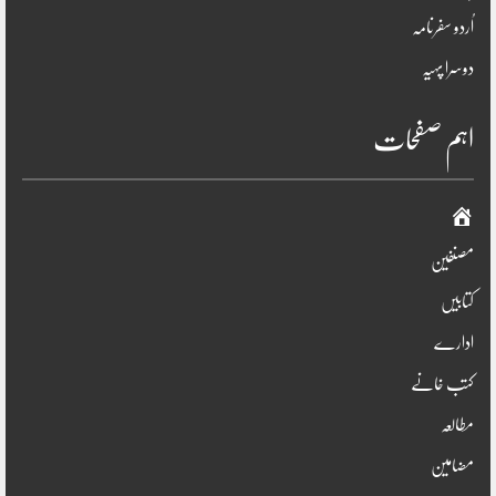
اُردو سفرنامہ
دوسرا پہیہ
اہم صفحات
صفحہ
اوّل
مصنفین
کتابیں
ادارے
کتب خانے
مطالعہ
مضامین