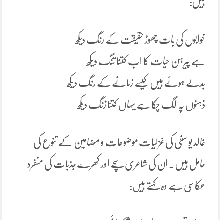
ہیں:
خوابوں کی بات چھوڑ حقیقت کے رنگ دیکھ
ہے پیرہن حیات کا اب کتنا تنگ دیکھ
بدلے ہوئے ہیں کیسے زمانے کے رنگ دیکھ
ذہنوں پہ لگ چکا ہے یہاں کتنا زنگ دیکھ
خالد یوسفی کی غزلیات موضوعات و مضامین کے تنوع کی
حامل ہیں. ان کی شاعری سچے اور کھرے جذبات کی منفرد
عکاسی ہے وہ کہتے ہیں: