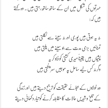
حسرتوں کی شکل میں ان کے ساتھ ساتھ رہتی ہیں. وہ کہتے
ہیں کہ:
نہ یہ ہوتی ہیں پوری اور نہ سینے سے نکلتی ہیں
تمنائیں بڑی مدت سے جو سینے میں پلتی ہیں
پشیماں ہیں یقیناً میری کشتی کو ڈبو کر یہ
وگرنہ کس لیے ساحل پہ موجیں سر پٹختی ہیں
وہ خوابوں کے بجائے حقیقت کو ترجیح دیتے ہیں اور زندگی
کے تلخ و شیریں حالات کا مقابلہ کرنے کو تیار دکھائی دیتے