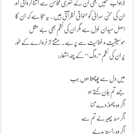
لاجواب نظمیں بھی ان کے شعری محاسن سے آشنا کرواتی اور
ان کی سخن سرائی کو منواتی نظر آتی ہیں. یہ بجا ہے کہ ان کا
اصل میدان غزل ہے مگر ان کی نظم بھی بے مثل
موسیقیت و غنائیت سے پر ہے. مشتے از خروارے کے طور
پر ان کی نظم ”روگ‘‘ کے چند اشعار:
میں دل سے پوچھتا ہوں جب
جسے تم جان کہتے ہو
اگر وہ چھوڑ دے تنہا
اگر منہ پھیر لے تم سے
اگر وہ راستہ بدلے