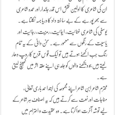
ان کی شاعری کا اولین نقش اس قدر جاندار اور عمدہ شاعری
سے بھر پور ہے کے بے ساختہ داد کا دریا بہہ نکلتا ہے.
یوسفی کی شاعری غنائیت، ایمائیت، رمزیت، رجائیت اور
یاسیت کے رنگوں سے معمور ہے. سخن دانی کے یہ تمام
رنگ جب اکھٹے ہوتے ہیں تو ایک قوس قزح کا روپ دھار
لیتے ہیں جو دیکھنے والوں کو جلد ہی اپنے حلقہ اثر میں کھینچ لیتی
ہے.
محترم شاعر ابنِ شاعر اپنے مجموعہ کی ابتدا حمد باری تعالیٰ،
مناجات اور نعت سے کرتے ہیں کہ یہ اصناف ہر شاعر کے
لیے توشہ آخرت ہوا کرتا ہے. وہ عقیدت و احترام میں