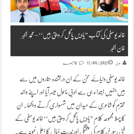
خالد یوسفی کی کتاب ”یادیں پاگل کر دیتی ہیں‘‘ – محمد اکبر
خان اکبر
11/08/2021
مدیر
0 تبصرے
خالد یوسفی دنیائے سخن کے ان درخشندہ ستاروں میں سے
ہیں جنہیں ابتداء ہی سے ادبی ماحول میسر آیا اور اپنے والد
محترم کو شاعری کے میدان میں شہسواری کرتے دیکھا. ان
کا پہلا مجموعہ کلام ”یادیں پاگل کر دیتی ہیں‘‘ خالد یوسفی کے
فنی رسوخ، کلام کی پختگی اور ندرت خیال کا اعلٰی نمونہ ہے.