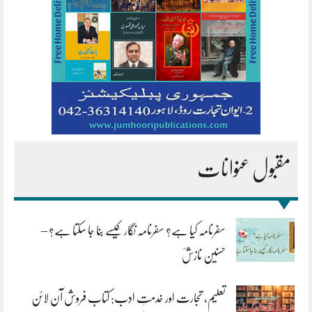
مقبول عنوانات
سفرنامہ کیا ہے؟ سفرنامہ نگار کیسے بنا جا سکتا ہے؟ –
حسنین نازشؔ
تعلیم، تجارت اور خدمتِ ادب: کتاب فروش آن لائن