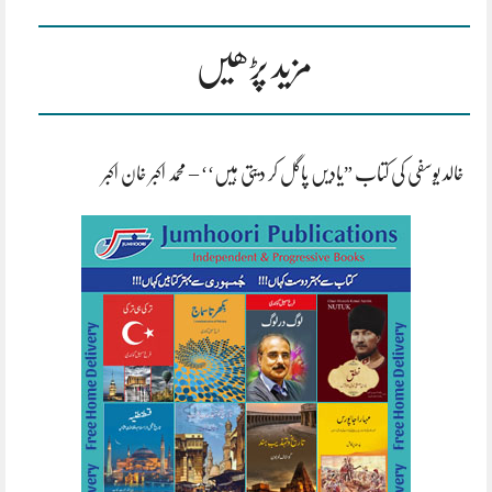
مزید پڑھیں
خالد یوسفی کی کتاب ”یادیں پاگل کر دیتی ہیں‘‘ – محمد اکبر خان اکبر