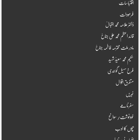
اقتباسات
فرمودات
ڈاکٹر علامہ محمد اقبالؒ
قائد اعظم محمد علی جناحؒ
مادرِ ملت محترمہ فاطمہ جناحؒ
حکیم محمد سعیدؒ شہید
فرخ سہیل گوئندی
متفرق اقوال
خبریں
سفرنامے
خودنوشت/ سوانح
بچوں کا ادب