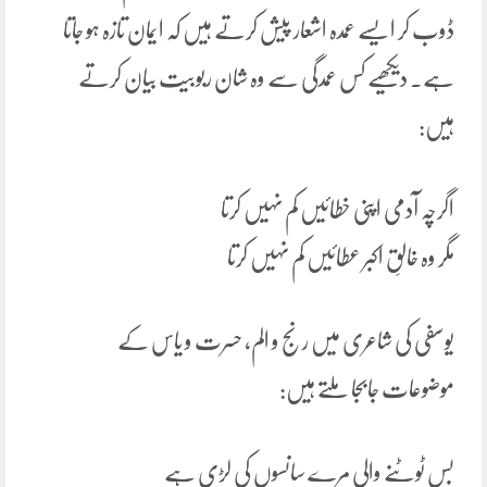
ڈوب کر ایسے عمدہ اشعار پیش کرتے ہیں کہ ایمان تازہ ہو جاتا
ہے. دیکھیے کس عمدگی سے وہ شان ربوبیت بیان کرتے
ہیں:
اگرچہ آدمی اپنی خطائیں کم نہیں کرتا
مگر وہ خالقِ اکبر عطائیں کم نہیں کرتا
یوسفی کی شاعری میں رنج و الم، حسرت و یاس کے
موضوعات جابجا ملتے ہیں:
بس ٹوٹنے والی مرے سانسوں کی لڑی ہے