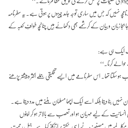
ﷺ کی تعلیمات پر عمل کرنے کی توفیق عطا فرمائے.‘‘
نامچہ نہیں کہ جس میں ساری توجہ جامد چیزوں پر ہوتی ہے۔ یہ سفرنامہ
بجا زبان و بیان کے کرشمے بھی دکھائے ہیں چنانچہ طوافِ کعبہ کے
رف ایک ہی ہے:
حوالے کرنا.‘‘
 ہو سکتا تھا۔ اس سفرنامے میں ایسے تخلیقی جملے اکثر وبیشتر پڑھنے
یں بنا دیتا بلکہ اسے ایک اچھا مسلمان بننے میں مدد دیتا ہے۔
انسانیت کے لیے مہربان ہو اور تعصب سے بالاتر ہو کر اپنوں
سے مکالمے میں مصنف نے اسی نکتے پر ارتکاز کیا ہے. جبلِ رحمت