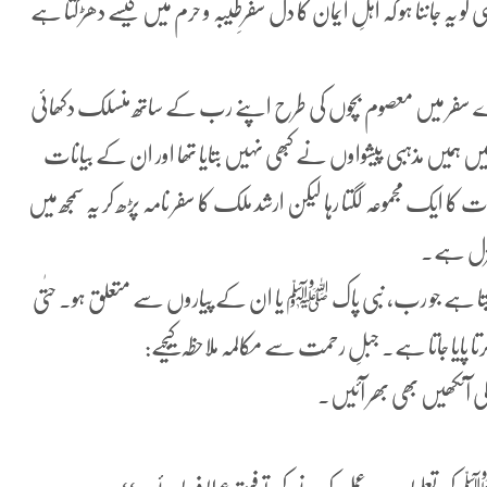
یہ جاننا ہو کہ اہلِ ایمان کا دل سفرِطیبہ و حرم میں کیسے دھڑکتا ہے
 سفر میں معصوم بچوں کی طرح اپنے رب کے ساتھ منسلک دکھائی
ں ہمیں مذہبی پیشواوں نے کبھی نہیں بتایا تھا اور ان کے بیانات
ا ایک مجموعہ لگتا رہا لیکن ارشد ملک کا سفر نامہ پڑھ کر یہ سمجھ میں
 منزل ہے.
تا ہے جو رب، نبی پاک ﷺ یا ان کے پیاروں سے متعلق ہو۔ حتٰی
 پایا جاتا ہے۔ جبلِ رحمت سے مکالمہ ملاحظہ کیجیے:
ی آنکھیں بھی بھر آئیں۔