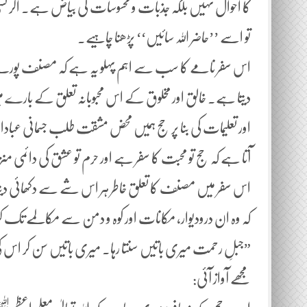
کا احوال نہیں بلکہ جذبات و محسوسات کی بیاض ہے۔ اگر کسی کو 
تو اسے ’’حاضر اللہ سائیں‘‘ پڑھنا چاہیے.
اس سفر نامے کا سب سے اہم پہلو یہ ہے کہ مصنف پورے
دیتا ہے۔ خالق اور مخلوق کے اس محبوبانہ تعلق کے بارے می
اور تعلیمات کی بنا پر حج ہمیں محض مشقت طلب جسمانی عبادات ک
آتا ہے کہ حج تو محبت کا سفر ہے اور حرم تو عشق کی دائمی
اس سفر میں مصنف کا تعلق خاطر ہر اس شے سے دکھائی دی
کہ وہ ان درودیوار، مکانات اور کوہ و دمن سے مکالمے تک کرتا
”جبلِ رحمت میری باتیں سنتا رہا۔ میری باتیں سن کر اس ک
مجھے آواز آئی: