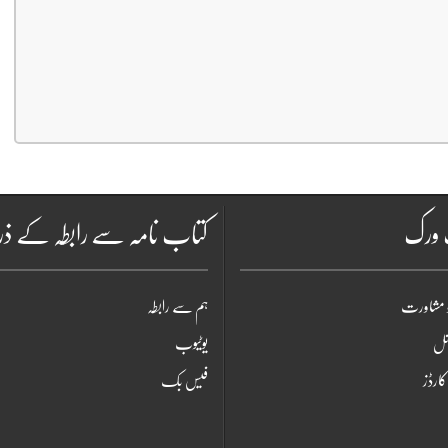
ٹ ورک
کتاب نامہ سے رابطہ کے ذر
 مشاورت
ہم سے رابطہ
شنل
یوٹیوب
ارڈز
فیس بک