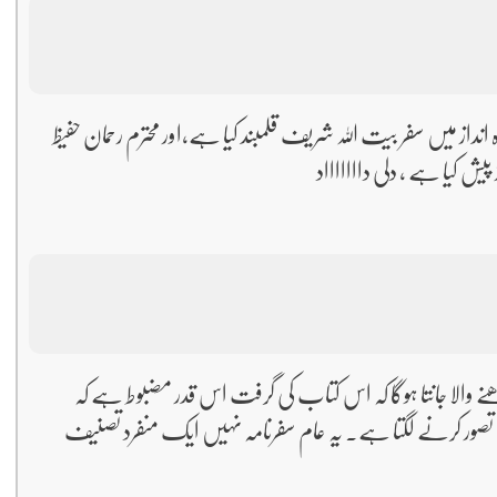
نداز میں سفر بیت اللہ شریف قلمبند کیا ہے،اور محترم رحمان حفیظ
ش کیا ہے ، دلی داااااااد
الا جانتا ہوگا کہ اس کتاب کی گرفت اس قدر مضبوط ہے کہ
صور کرنے لگتا ہے۔ یہ عام سفرنامہ نہیں ایک منفرد تصنیف