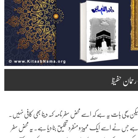
رحمان حفیظ
ے لیکن سچی بات یہ ہے کہ اسے محض سفر نامہ کہہ دینا بھی کافی نہیں۔
ہے جس نے اسے ایک ممّیز و منفرد تخلیق بنا دیا ہے۔ یہ محض سفر