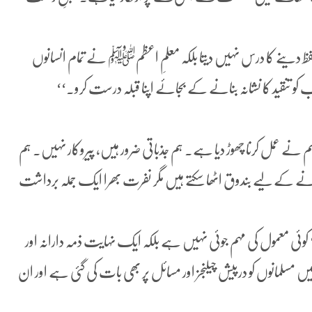
تحفظ دینے کا درس نہیں دیتا بلکہ معلمِ اعظمﷺ نے تمام انسانوں
تنقید کا نشانہ بنانے کے بجائے اپنا قبلہ درست کرو۔‘‘
 کہ ہم نے عمل کرنا چھوڑ دیا ہے۔ ہم جذباتی ضرور ہیں، پیروکار نہیں۔ ہم
کھانے کے لیے بندوق اٹھا سکتے ہیں مگر نفرت بھرا ایک جملہ برداشت
کوئی معمول کی مہم جوئی نہیں ہے بلکہ ایک نہایت ذمہ دارانہ اور
مسلمانوں کو درپیش چیلنجز اور مسائل پر بھی بات کی گئی ہے اور ان