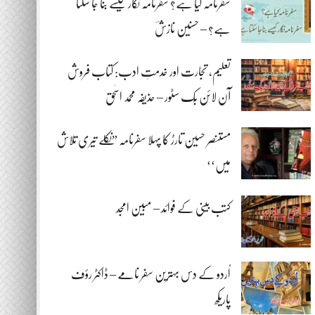
سفرنامہ کیا ہے؟ سفرنامہ نگار کیسے بنا جا سکتا
ہے؟ – حسنین نازشؔ
تعلیم، تجارت اور خدمتِ ادب: کتاب فروش
آن لائن بُک سٹور – حذیفہ محمد اسحٰق
مستنصر حسین تارڑ کا پہلا سفرنامہ ”نکلے تیری تلاش
میں‘‘
کتب بینی کے فوائد – مبین امجد
اُردو کے دس بہترین سفر نامے – ڈاکٹر رؤف
پاریکھ