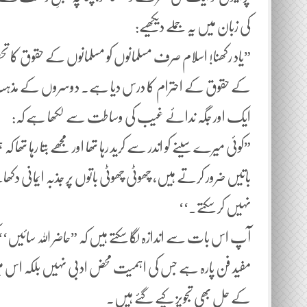
کی زبان میں یہ جملے دیکھیے:
”یاد رکھنا! اسلام صرف مسلمانوں کو مسلمانوں کے حقوق کا 
کے حقوق کے احترام کا درس دیا ہے۔ دوسروں کے مذہب کو 
ایک اور جگہ ندائے غیب کی وساطت سے لکھا ہے کہ:
”کوئی میرے سینے کو اندر سے کرید رہا تھا اور مجھے بتا رہا تھا
باتیں ضرور کرتے ہیں، چھوٹی چھوٹی باتوں پر جذبہ ایمانی د
نہیں کر سکتے۔‘‘
آپ اس بات سے اندازہ لگا سکتے ہیں کہ ”حاضر اللہ سائیں‘‘ 
مفید فن پارہ ہے جس کی اہمیت محض ادبی نہیں بلکہ اس میں 
کے حل بھی تجویز کیے گئے ہیں۔