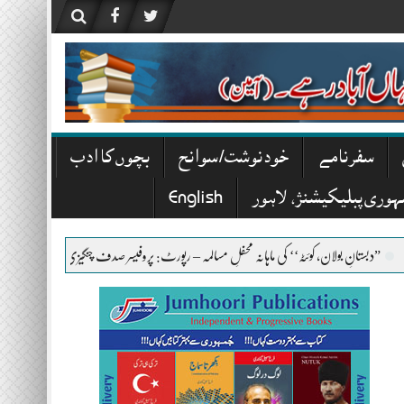
سفرنامے
خودنوشت/ سوانح
بچوں کا ادب
ہوری پبلیکیشنز، لاہور
English
ان، کوئٹہ‘‘ کی ماہانہ محفلِ مسالمہ – رپورٹ: پروفیسر صدف چنگیزی
”منکر نکیر‘‘، سید معین اخ