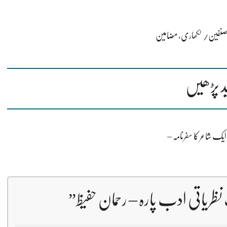
نفین/ لکھاری
،
مضامین
د پڑھیں
 ایک شاعر کا سفرنامہ –
نظریاتی ادب پارہ – رحمان حفیظ
”