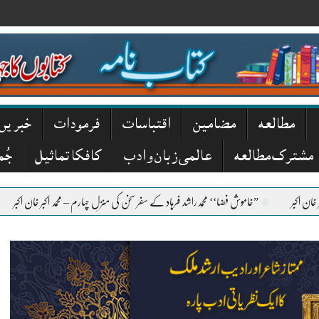
مطالعہ
مضامین
اقتباسات
فرمودات
خبریں
مشترک مطالعہ
عالمی زبان و ادب
کافکا تماثیل
جُم
”خاموش فضا‘‘ محمدراشد فرہاد کے سفر سخن کی منزلِ چہارم – محمد اکبر خان اکبر
”دبستانِ بول