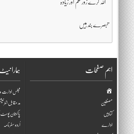
اللہ کرے زور قلم اور زیادہ
تبصرے بند ہیں
اہم صفحات
ہمارا نی
صفحہ
مجلس ادارت و
اوّل
مصنفین
مد مقابل انٹرنی
کتابیں
پاکستان پوسٹ ک
ادارے
اُردو سفرنامہ