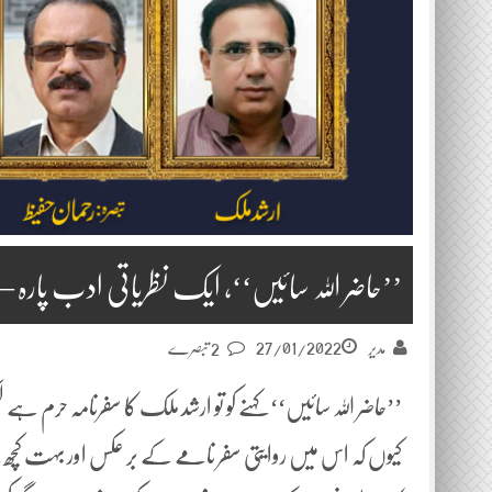
’’حاضر اللہ سائیں‘‘، ایک نظریاتی ادب پارہ – 
27/01/2022
مدیر
2 تبصرے
’’حاضر اللہ سائیں‘‘ کہنے کو تو ارشد ملک کا سفرنامہ حرم ہ
کیوں کہ اس میں روایتی سفر نامے کے بر عکس اور بہت کچھ 