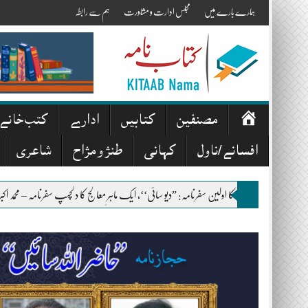
Skip
ہمارے بارے میں
مجلس ادارت و مشاورت
ہم سے رابطہ
to
content
صفحہ
مصنفین
کتابیں
ادارے
کتب خانے
اوّل
افسانے/ناول
کہانی
طنز و مزاح
شاعری
گلزئی کا اولین سفرنامہ: ”دیو سائی‘‘، ایک ماہرِ معالج کا دلچسپ سفرنامہ – محمد اکبر خان اکبر