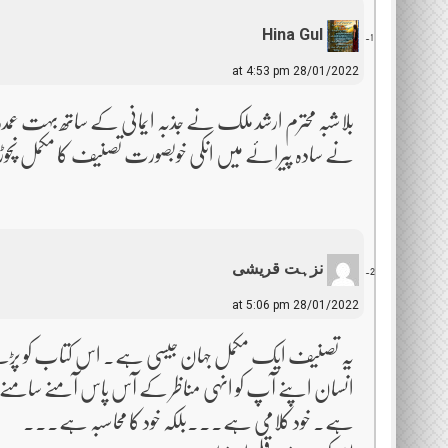
Hina Gul
28/01/2022 at 4:53 pm
بلاشبہ محترم ارشد ملک نے جذبہ ایمانی کے ساتھ بہت عمدہ ا
نے سادہ پیرائے میں انکی خوبصورت تصنیف کا مکمل نچوڑ پی
نزہت قریشی
28/01/2022 at 5:06 pm
یہ تصنیف ایک مکمل جہان جیسی ہے۔ اس کتاب کو پڑھنے و
انسان اپنے آپ کو انہی مناظر کے آس پاس آمنے سامنے ت
ہے۔ خود کلامی ہے۔۔۔بلکہ خود کا محاسبہ ہے۔۔۔