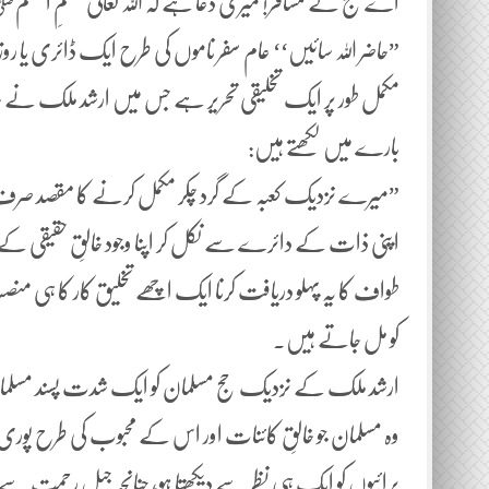
اے حج کے مسافر! میری دعا ہے کہ اللہ تعالیٰ معلمِ اعظم
”حاضر اللہ سائیں‘‘ عام سفر ناموں کی طرح ایک ڈائری یا روز
مکمل طور پر ایک تخلیقی تحریر ہے جس میں ارشد ملک نے جا 
بارے میں لکھتے ہیں:
”میرے نزدیک کعبہ کے گرد چکر مکمل کرنے کا مقصد ص
اپنی ذات کے دائرے سے نکل کر اپنا وجود خالقِ حقیقی کے 
طواف کا یہ پہلو دریافت کرنا ایک اچھے تخلیق کار کا ہی منصب
کو مل جاتے ہیں۔
ارشد ملک کے نزدیک حج مسلمان کو ایک شدت پسند مسلمان نہ
وہ مسلمان جو خالقِ کائنات اور اس کے محبوب کی طرح پوری 
پرائیوں کو ایک ہی نظر سے دیکھتا ہو، چنانچہ جبلِ رحمت 