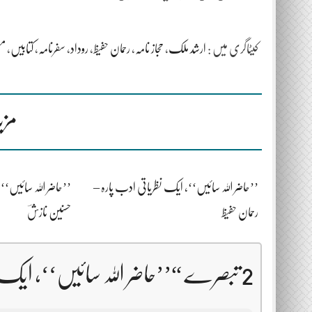
کیٹاگری میں :
ارشد ملک
،
حجاز نامہ
،
رحمان حفیظ
،
روداد
،
سفرنامہ
،
کتابیں
،
مص
مزی
’’حاضر اللہ سائیں‘‘، ایک نظریاتی ادب پارہ –
’’حاضر اللہ سائیں‘‘
رحمان حفیظ
حسنین نازشؔ
2 تبصرے “
’’حاضر اللہ سائیں‘‘، ایک 