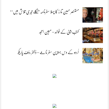
مستنصر حسین تارڑ کا پہلا سفرنامہ ”نکلے تیری تلاش میں‘‘
کتب بینی کے فوائد – مبین امجد
اُردو کے دس بہترین سفر نامے – ڈاکٹر رؤف پاریکھ