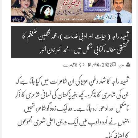
ثمینہ راجہ ( حیات اور ادبی خدمات)، محمد ثقلین ضیغم کا
تحقیقی مقالہ، کتابی شکل میں – محمد اکبر خان اکبر
18/04/2022
مدیر
0 تبصرے
ثمینہ راجہ کا شمار وطنِ عزیز کی ان شاعرات میں کیا جاتا ہے کہ
جن کی شاعری کا تذکرہ کیے بغیر پاکستان کی نسائی شاعری کا ذکر
نامکمل اور ادھورا رہ جاتا ہے. وہ ایک زود گو شاعرہ تھیں
جنہوں نے اُردو ادب میں ایک درجن اعلٰی شعری مجموعوں
کا اضافہ کیا.