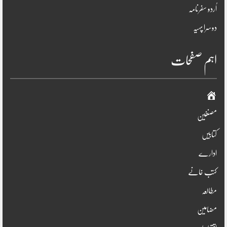
اُردو سفرنامہ
دوسرا پہیہ
اہم صفحات
صفحہ
اوّل
مصنفین
کتابیں
ادارے
کتب خانے
مطالعہ
مضامین