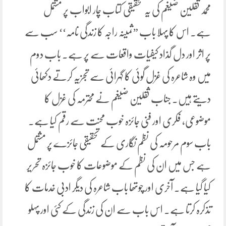
محمد ثقلین ضیغم کی یہ تحقیقی کتاب چار ابواب پر مشتمل
ہے. اس کا پہلا باب ”ثمینہ راجہ کا زندگی نامہ‘‘ سب سے
پر اثر اور دل گذاد کیفیات واقعات سے پر ہے. باب دوم
میں وہ شاعرہ کی غزل گوئی کا گہرائی سے تجزیہ کرتے دکھائی
دیتے ہیں. جناب ثقلین ضیغم نے محترمہ کی غزل کا
موضوعی، فکری اور فنی جائزہ خوب محنت سے رقم کیا ہے.
باب سوم مرحومہ کی نظم نگاری کے تحقیقی جائزے پر مشتمل
ہے جس میں ان کی نظم کے موضوعات کا خوب جائزہ تحریر
کیا گیا ہے. آخری اور چوتھا باب شاعرہ کی دیگر ادبی خدمات کا
تذکرہ کرتا ہے. اس باب سے ان کی زندگی کے کئی اور پہلو