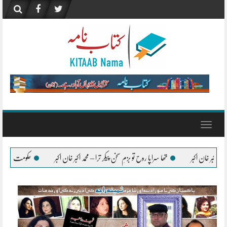
Skip
to
content
Toggle
navigation
تھا سراپا روح تو بزمِ سخن پیکر ترا – محمد اکبر خان اکبر
حکومت اُردو زبان کے فروغ کے لیے ہ