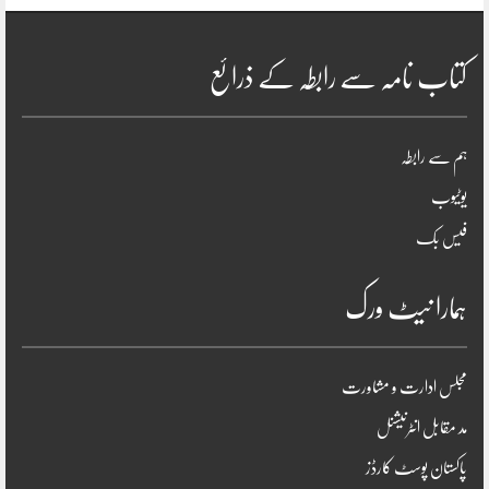
کتاب نامہ سے رابطہ کے ذرائع
ہم سے رابطہ
یوٹیوب
فیس بک
ہمارا نیٹ ورک
مجلس ادارت و مشاورت
مد مقابل انٹرنیشنل
پاکستان پوسٹ کارڈز