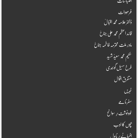
اقتباسات
فرمودات
ڈاکٹر علامہ محمد اقبالؒ
قائد اعظم محمد علی جناحؒ
مادرِ ملت محترمہ فاطمہ جناحؒ
حکیم محمد سعیدؒ شہید
فرخ سہیل گوئندی
متفرق اقوال
خبریں
سفرنامے
خودنوشت/ سوانح
بچوں کا ادب
افسانے/ناول