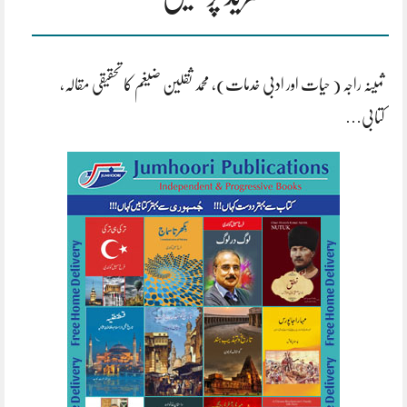
ثمینہ راجہ ( حیات اور ادبی خدمات)، محمد ثقلین ضیغم کا تحقیقی مقالہ،
کتابی…