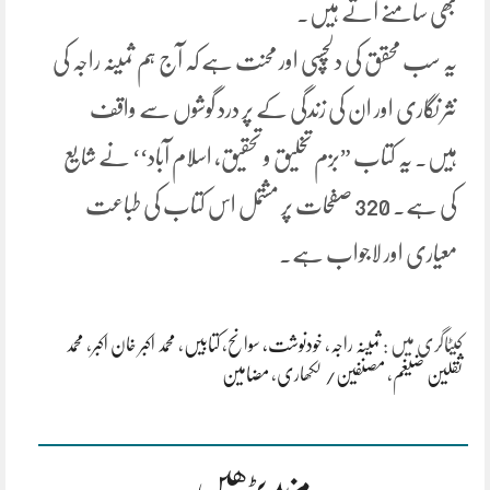
بھی سامنے آتے ہیں.
یہ سب محقق کی دلچسپی اور محنت ہے کہ آج ہم ثمینہ راجہ کی
نثر نگاری اور ان کی زندگی کے پر درد گوشوں سے واقف
ہیں. یہ کتاب ”بزم تخلیق و تحقیق، اسلام آباد‘‘ نے شایع
کی ہے. 320 صفحات پر مشتمل اس کتاب کی طباعت
معیاری اور لاجواب ہے.
کیٹاگری میں :
ثمینہ راجہ
،
خودنوشت، سوانح
،
کتابیں
،
محمد اکبر خان اکبر
،
محمد
ثقلین ضیغم
،
مصنفین/ لکھاری
،
مضامین
مزید پڑھیں