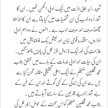
ثمینہ راجہ اپنی ذات میں ایک ادبی انجمن تھیں. ان کا
شمار اُردو ادب کی ان شخصیات میں کیا جاتا ہے جن کا اوڑھنا
بچھونا صرف اور صرف ادب ہے. انہوں نے دو اہم ادبی
اداروں، مقتدرہ قومی زبان اور نیشل بک فاؤنڈیشن میں
ملازمت کی اور ایک لازوال طرزِ عمل کی یادیں چھوڑ گئیں.
ان کی حیات اور ادبی خدمات کے بارے میں محقق جناب
محمد ثقلین ضیغم نے ایک اعلٰی تحقیقی مقالہ تحریر کیا ہے
جس سے ان کی زندگی کے کئی گوشے اور ان کے فن کے
بے شمار زاویے قارئین کے سامنے آ جاتے ہیں.
جناب محمد ثقلین ضیغم کو اس محنت کے عوض ایم فل کی