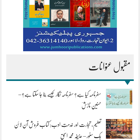
مقبول عنوانات
سفرنامہ کیا ہے؟ سفرنامہ نگار کیسے بنا جا سکتا ہے؟ –
حسنین نازشؔ
تعلیم، تجارت اور خدمتِ ادب: کتاب فروش آن لائن
بُک سٹور – حذیفہ محمد اسحٰق