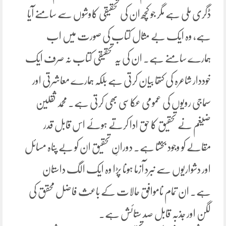
ڈگری ملی ہے مگر جو کچھ ان کی تحقیقی کاوشوں سے سامنے آیا
ہے، وہ ایک بے مثال کتاب کی صورت میں اب
ہمارے سامنے ہے. ان کی یہ تحقیقی کتاب نہ صرف ایک
خوددار شاعرہ کی کتھا بیان کرتی ہے بلکہ ہمارے معاشرتی اور
سماجی رویوں کی عمومی عکاسی بھی کرتی ہے. محمد ثقلین
ضیغم نے تحقیق کا حق ادا کرتے ہوئے اس قابل قدر
مقالے کو وجود بخشا ہے. دورانِ تحقیق ان کو بے پناہ مسائل
اور دشواریوں سے نبرد آزما ہونا پڑا وہ ایک الگ داستان
ہے. ان تمام ناموافق حالات کے باعث فاضل محقق کی
لگن اور جذبہ قابل صد ستائش ہے.