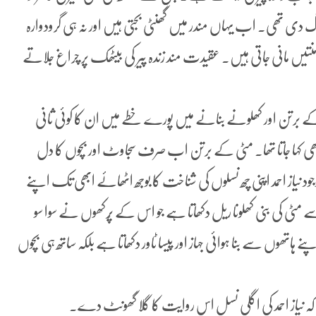
ی تھی۔ اب یہاں مندر میں گھنٹی بجتی ہیں اور نہ ہی گرودوارہ
 منتیں مانی جاتی ہیں۔ عقیدت مند زندہ پیر کی بیٹھک پر چراغ جلاتے
کے برتن اور کھلونے بنانے میں پورے خطے میں ان کا کوئی ثانی
بھی کہا جاتا تھا۔ مٹی کے برتن اب صرف سجاوٹ اور بچوں کا دل
یاز احمد اپنی چھ نسلوں کی شناخت کا بوجھ اٹھائے ابھی تک اپنے
مٹی کی بنی کھلونا ریل دکھاتا ہے جو اس کے پُرکھوں نے سوا سو
ہاتھوں سے بنا ہوائی جہاز اور پیسا ٹاور دکھاتا ہے بلکہ ساتھ ہی بچوں
کہ نیاز احمد کی اگلی نسل اس روایت کا گلا گھونٹ دے۔