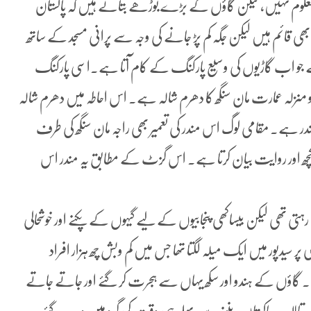
 معلوم نہیں، لیکن گاؤں کے بڑے بوڑھے بتاتے ہیں کہ پاکستان
بھی قائم ہیں لیکن جگہ کم پڑ جانے کی وجہ سے پرانی مسجد کے ساتھ
ن ہے جو اب گاڑیوں کی وسیع پارکنگ کے کام آتا ہے۔اسی پارکنگ
منزلہ عمارت مان سنگھ کا دھرم شالہ ہے۔ اس احاطہ میں دھرم شالہ
 ہے۔ مقامی لوگ اس مندر کی تعمیر بھی راجہ مان سنگھ کی طرف
یکن ضلع راولپنڈی کا 1894ء کا گزٹ کچھ اور روایت بیان کرتا ہے۔ اس گزٹ کے مطابق یہ مندر اس
رہتی تھی لیکن بیساکھی پنجابیوں کے لیے گیہوں کے پکنے اور خوشحالی
ر سیدپور میں ایک میلہ لگتا تھا جس میں کم وبش چھ ہزار افراد
 گاؤں کے ہندو اور سکھ یہاں سے ہجرت کر گئے اور جاتے جاتے