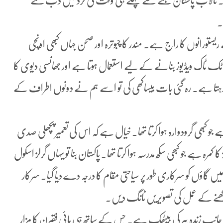
ے۔ تالاب پاکستان بننے سے پہلے ہی وقت کی گرد میں دب گئے
۔
ریستورانوں کا راج ہے۔ مندر کا چبوترہ اور صحن جہاں کبھی اونچی
ک ٹاک ویڈیوز بنانے کے لیے استعمال ہوتا ہے اور جھانسی دیوی کا
 رہتا ہے۔ رہ گئی بات بیساکھی کی تو اسے ہم نے دونوں اطراف کے
 کبھی گرودوارہ ہوا کرتا تھا۔ خیال ہے کہ اس کی تعمیر پچھلی صدی
ے جو کبھی سکھ مدرسہ ہوا کرتا تھا۔ پاکستان بنا تو یہاں گرلز اسکول
گیا اوریہاں کی بچیوں کو تعلیم دی جانے لگی۔ 2006ء میں گاؤں کو سرکاری طور پر سیاحتی مقام کا درجہ دے دیا گیا۔ سرکار
پر بچھنے کے عمل کی تصویریں ٹانگ دیں۔
ب زندہ پیر کی بیٹھک ہے۔ جس کے ساتھ ہی مائی فقیرن کا مزار