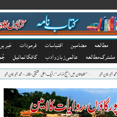
مطالعہ
مضامین
اقتباسات
فرمودات
خبریں
مشترک مطالعہ
عالمی زبان و ادب
کافکا تماثیل
جُم
”بلوچستان میں اسٹیج ڈرامہ‘‘، ایک اعلٰی تحقیقی مقالہ – محمد اکبر خان اکبر
”منکر نکیر‘‘،