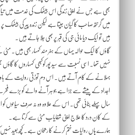
بھی ہے جس نے اپنی زندگی اس بیٹھک کی خدمت میں تیاگ د
میں گرنتھ صاحب کا گیان جپتا ہے لیکن زندہ پیر کی بیٹھک پر
ہیں تو ایک دیا مائی جی کی قبر پر بھی جلا جاتے ہیں۔
گاؤں کا ایک حوالہ یہاں کے ہنر مند کمہار بھی ہیں۔ مٹی 
نہیں تھا۔ اسی نسبت سے سید پور کوکبھی کمہاروں کا گاؤں 
بہلانے کے کام آتے ہیں۔ اس دم توڑتی روایت کے باوجود ن
اجداد کے پیشے سے جڑا ہے جو ہر آنے والے کو بڑے فخر سے 
سال پہلے بنائی تھی۔ اس کے علاوہ وہ نہ صرف سیّاحوں کو اپنے 
کے کان درد کا علاج اپنی شفایاب مٹی سے کرتا ہے۔
ہمارے ہاں روایات ختم کرنے کا رجحان ہے۔ کچھ بعید نہیں 