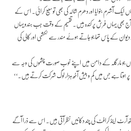
ایک آشرم بنوایا اور دھرم شالہ کی بھی توسیع کرائی۔ اس کے
م آج بھی یہاں فرش پر کندہ ہیں۔ تقسیم کے وقت جب ہندو یہاں
ور دیوان کے پاس تھا جو جاتے ہوئے مندر سے لکشمی اور کالی کی
ا ہے کہ ”سید پور گاؤں جو مارگلہ کے دامن میں اپنے خوب صورت چشموں کی وجہ سے
 پر ہوتا ہے جس میں کم و بیش آٹھ ہزار لوگ شرکت کرتے ہیں۔‘‘
رٹ اینڈ کرافٹ کی چند دکانیں نظر آتی ہیں۔ اس سے ذرا آگے