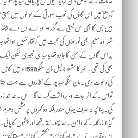
خدمات کے عوض دان کردیا۔ یوں فتح پور باؤلی سید پور ہو گیا۔
تاریخ میں اس گاؤں کی خوب صورتی کے حوالوں میں بہتی ند
ہیں جس کا بھی اس بستی سے گزر ہوا وہ اسے دل دے بیٹھا
شہزادہ سلیم ابھی نور جہاں کی محبت میں گرفتار نہیں ہوا 
یہ اس گاؤں کے حسن کا جادو تھا یا سیاسی مجبوری لیکن ا
بھی کی تھی۔ اکبر کا
کی دعوت دی۔ مان سنگھ سید پور کے نظاروں سے بہت متاثر ہو
تو اس کے اخراجات وہ برداشت کرے گا۔ اس سے اندازہ ہوت
گی۔ چنانچہ نہ صرف یہاں مندر بلکہ دو کمروں پر مشتمل دھرم شال
گیا جو مارگلہ کے دامن سے پھوٹتے تھے اور چشموں کا پانی
اس وقت یہ نالے ”رام کنڈ‘‘، ”لکشمن کنڈ‘‘، ”سیتا کنڈ‘‘