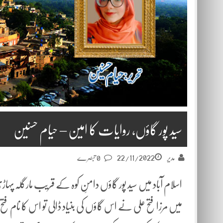
سید پور گاؤں، روایات کا امین – حیام حسنین
22/11/2022
مدیر
0 تبصرے
میں مرزا فتح علی نے اس گاؤں کی بنیاد ڈالی تو اس کا نام فتح پ