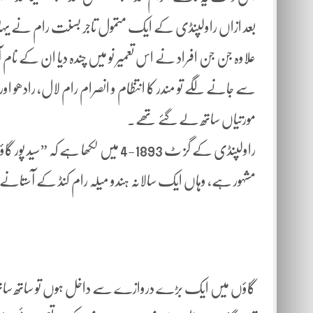
بعد ازاں راولپنڈی کے ایک متمول تاجر بسنت رام نے یہاں 
علاوہ جن جن افراد نے اس تعمیر نو میں چندہ دیا ان کے نا
سے جانے لگے تو مندر کا انتظام و انصرام رام لال، رادھو ا
مورتیاں ساتھ لے گئے تھے۔
راولپنڈی کے گز ٹ 1893-4 میں لکھ
مشہور ہے، وہاں ایک سالانہ ہندو میلہ رام کنڈ کے آستانے
گاؤں میں ایک بڑے دروازے سے داخل ہوں تو ساتھ ساتھ آ