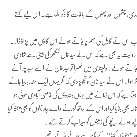
ی، چشموں اور پھلوں کے باغات کا ذکر ملتا ہے۔ اس لیے کہتے
۔
تھا جب اس نے کابل کی مہم پر جاتے ہوئے اس گاؤں میں پڑاؤ ڈالا۔
یک روایت یہ بھی ہے کہ اس نے سید خاں گکھڑ کی بیٹی سے شادی
 مشہور جرنیل مان سنگھ 1580ء میں کابل جا تے ہوئے راولپنڈی میں ٹھہرا تو سید خان نے اسے سید پور آنے
ا. اس نے سید خان کو تجویز دی کہ اگر یہاں ایک مندر بنایا جائے
ا ہے کہ اس زمانے میں یہاں ہندوؤں کی خاصی آبادی ہوئی ہو
ہ بھی بنایا گیا اور اس کے ساتھ گزرنے والے چار نالوں کو بھی پختہ کیا
 لیے ہوئے نیچے کی زمینوں کو سیراب کرتے تھے۔
 اور ”ہنو مان کنڈ‘‘ کے نام سے جانے جاتے تھے۔