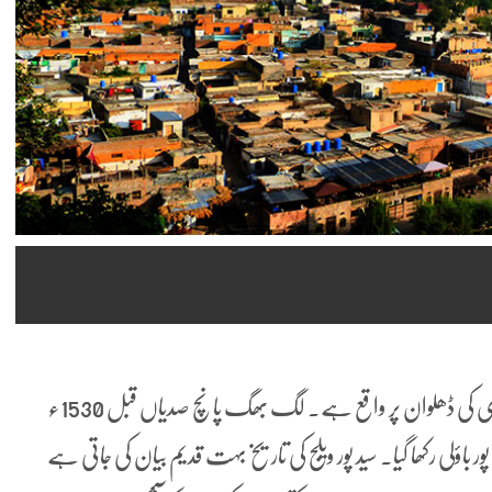
اسلام آباد میں سید پور گاؤں دامنِ کوہ کے قریب مارگلہ پہاڑی کی ڈھلوان پر واقع ہے۔ لگ بھگ پانچ صدیاں قبل 1530ء
ور باؤلی رکھا گیا۔ سید پور ویلج کی تاریخ بہت قدیم بیان کی جاتی ہے