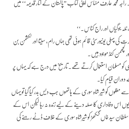
راجہ محمد عارف منہاس اپنی کتاب ”پاکستان کے آثار قدیمہ‘‘ میں
 ٹلہ جوگیاں اور راج کٹاس۔‘‘
ت کی پہلی یونیورسٹی قائم ہوئی تھی جہاں رام، سیتا اور لکشمن بن
 لچھمن کنڈ موجود ہیں۔
ی کو مسلمان استعمال کرتے تھے۔ تاریخ میں درج ہے کہ یہاں پر
دوران قیام کیا۔
 سے مغلوں کو شیر شاہ سوری کے ہاتھوں جب دیس بدر کیا گیا تو یہاں
یوں اس وفاداری کا صلہ دینے کے لیے زندہ نہ رہا لیکن اس کے
اؤں سلطان سید خاں گکھڑ کو شیرشاہ سوری کے خلاف ڈٹے رہنے کی