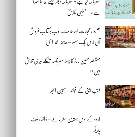
سفرنامہ کیا ہے؟ سفرنامہ نگار کیسے بنا جا سکتا
ہے؟ – حسنین نازشؔ
تعلیم، تجارت اور خدمتِ ادب: کتاب فروش
آن لائن بُک سٹور – حذیفہ محمد اسحٰق
مستنصر حسین تارڑ کا پہلا سفرنامہ ”نکلے تیری تلاش
میں‘‘
کتب بینی کے فوائد – مبین امجد
اُردو کے دس بہترین سفر نامے – ڈاکٹر رؤف
پاریکھ