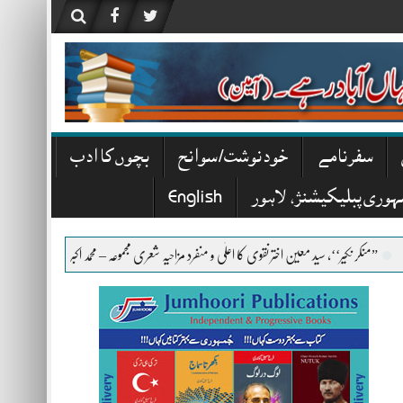
سفرنامے
خودنوشت/ سوانح
بچوں کا ادب
ہوری پبلیکیشنز، لاہور
English
 سید معین اختر نقوی کا اعلٰی و منفرد مزاحیہ شعری مجموعہ – محمد اکبر خان اکبر
تھا سراپا روح تو بز