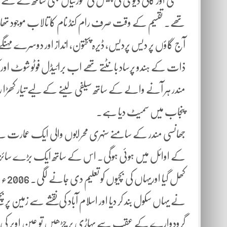
لکشمی اور کالی دیوی کی پیتل کی مورتیاں بھی ساتھ لے گئ
تھے۔ تقسیم کے وقت صرف رام کنڈ نام کا تالاب موجود تھا
آج گاؤں پر دیس پردیس، ڈیرہ پختون، انداز اور دوسرے مہنگے 
ذات کے ہندو پرساد بانٹتے تھے اب برائیڈل فوٹو شوٹ اور ٹ
مندر ہر آنے والے کے ساتھ سیلفی لینے کے لیے تیار کھڑا
پنجاب میں سمیٹ دیا ہے۔
جھانسی مندر کے سامنے سنہری محرابوں والی ایک عمارت ہے جو
کے اوائل میں ہوئی ہوگی۔ اس کے ساتھ ایک بڑے سائز کا کمرہ ہ
کھل 
نے یہاں سکول بند کر دیا اور اسلام آباد کی نقشے سے زمین 
گرودوارے کے عقب سے پہاڑی پر چڑھیں تو عین اوپر کی جان