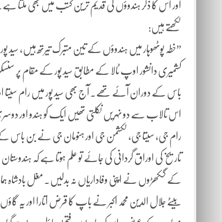
اور اس کا ذکر ہندوؤں کی قدیم ترین کتب میں بھی ملتا ہے۔ 
لکھتے ہیں:
”خطہ پوٹھوہار میں ہندوؤں کے تین متبرک تیرتھ ہیں، سید پور،
کشمیری دانشور اوپ ٹالا کے مطابق سید پور کے مقام پر سنسکر
باس کے دوران آئے تھے۔ آج بھی سید پور میں رام سیتا اور
اس تالاب سے دو نہریں نکلتی تھیں ایک کو ہندو اور دوسر
رام جی، سیتا جی، لکشمن جی اور ہنومان جی نے بن باس کے 
تاریخ کی اوراق گردانی کی جائے تو علم ہوتا ہے کہ ہندوستان
کے گکھڑوں نے اپنی وفاداریاں نہ بدلیں۔ مغل بادشاہ ہما
بیٹے جلال الدین محمد اکبر نے باپ کا قرض اتارا اور یہ گ