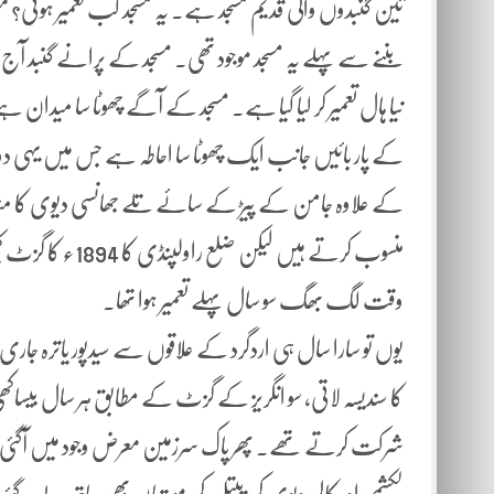
تین گنبدوں والی قدیم مسجد ہے۔ یہ مسجد کب تعمیر ہوئی؟
بننے سے پہلے یہ مسجد موجود تھی۔ مسجد کے پرانے گنبد آج 
نیا ہال تعمیر کر لیا گیا ہے۔ مسجد کے آگے چھوٹا سا میدا
کے پار بائیں جانب ایک چھوٹا سا احاطہ ہے جس میں یہی دو 
کے علاوہ جامن کے پیڑ کے سائے تلے جھانسی دیوی کا مندر
منسوب کرتے ہیں ل
وقت لگ بھگ سو سال پہلے تعمیر ہوا تھا۔
یوں تو سارا سال ہی اردگرد کے علاقوں سے سیدپور یاترہ جاری 
کا سندیسہ لاتی، سو انگریز کے گزٹ کے مطابق ہر سال بیساکھی پ
شرکت کرتے تھے۔ پھر پاک سرزمین معرض وجود میں آگئی۔