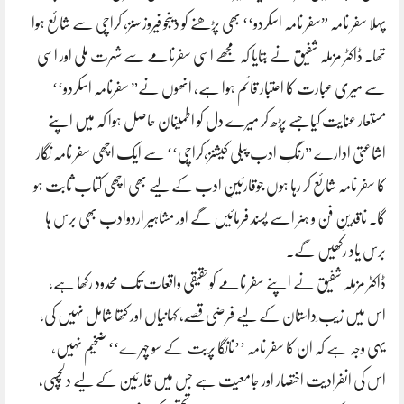
پہلا سفر نامہ ”سفر نامہ اسکردو‘‘ بھی پڑھنے کو دیںجو فیروز سنز، کراچی سے شائع ہوا
تھا۔ ڈاکٹر مزملہ شفیق نے بتایا کہ مجھے اسی سفرنامے سے شہرت ملی اور اسی
سے میری عبارت کا اعتبار قائم ہوا ہے، انھوں نے” سفرنامہ اسکردو‘‘
مستعار عنایت کیاجسے پڑھ کر میرے دل کو اطمینان حاصل ہوا کہ میں اپنے
اشاعتی ادارے ”رنگِ ادب پبلی کیشنز،کراچی‘‘ سے ایک اچھی سفر نامہ نگار
کا سفر نامہ شائع کر رہا ہوں جوقارئینِ ادب کے لیے بھی اچھی کتاب ثابت ہو
گا۔ ناقدینِ فن و ہنر اسے پسند فرمائیں گے اور مشاہیر اردوادب بھی برس ہا
برس یاد رکھیں گے۔
ڈاکٹر مزملہ شفیق نے اپنے سفر نامے کوحقیقی واقعات تک محدود رکھا ہے،
اس میں زیب ِداستان کے لیے فرضی قصّے، کہانیاں اور کتھا شامل نہیں کی،
یہی وجہ ہے کہ ان کا سفر نامہ ’’نانگا پربت کے سو چہرے‘‘ ضخیم نہیں،
اس کی انفرادیت اختصار اور جامعیت ہے جس میں قارئین کے لیے دلچسپی،