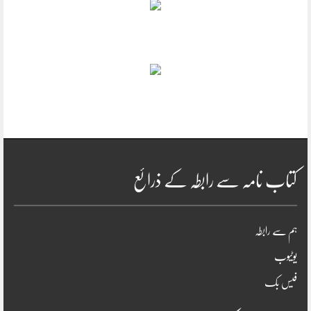
کتاب نامہ سے رابطہ کے ذرائع
ہم سے رابطہ
یوٹیوب
فیس بک