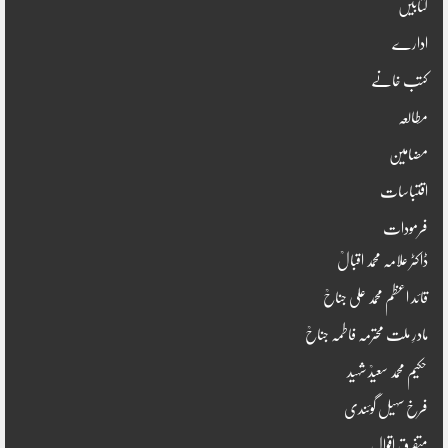
کتابیں
ادارے
کتب خانے
مطالعہ
مضامین
اقتباسات
فرمودات
ڈاکٹر علامہ محمد اقبالؒ
قائد اعظم محمد علی جناحؒ
مادرِ ملت محترمہ فاطمہ جناحؒ
حکیم محمد سعیدؒ شہید
فرخ سہیل گوئندی
متفرق اقوال