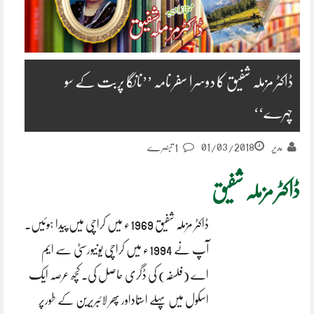
ڈاکٹر مزملہ شفیق کا دوسرا سفر نامہ ’’نانگا پربت کے سو
چہرے‘‘
01/03/2018
مدیر
1 تبصرے
ڈاکٹر
مزملہ
شفیق
ڈاکٹر مزملّہ شفیق 1969ء میں کراچی میں پیدا ہوئیں۔
آپ نے 1994ء میں کراچی یونیورسٹی سے ایم
اے (فلسفہ) کی ڈگری حاصل کی۔ کچھ عرصہ ایک
اسکول میں پہلے استاداور پھر لائبریرین کے طورپر