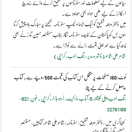
سیاحوں کے لیے معلومات اور سفرناموں پر تحقیق کرنے والے ریسرچ
اسکالرزکے لیے علمی مواد بھی موجود ہے۔
میں ڈاکٹر مزملہ شفیق کو ایک ایسا دلچسپ سفر نامہ لکھنے پر مبارک باد پیش کرتا
ہوں جس کو پاکستان کے نمایندہ سفر نامہ نگار جناب مستنصر حسین تارڑنے بھی
پسند کیا ہے اور اپنی مثبت رائے سے نوازا ہے۔
شاعر علی شاعر (ناشر و مدیر :رنگِ ادب، کراچی)
نوٹ:‌160 صفحات پر مشتمل اس کتاب کی قیمت 500 روپے ہے. کتاب
حاصل کرنے کے لیے پتا:
رنگ ِادب پبلی کیشنز، 5، کتاب مارکیٹ، اُردو بازار، کراچی ۔ فون: 021-
32761100
کیٹاگری میں :
ڈاکٹر مزملہ شفیق
،
سفرنامہ
،
شاعرعلی شاعر
،
کتابیں
،
مستنصر
حسین تارڑ
،
نانگا پربت