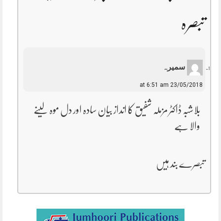
تبصرہ
سمیرہ
23/05/2018 at 6:51 am
بلاشبہ ڈاکٹر مزملہ شفیق کا انداز بیان سادہ اور دل موہ لینے
والا ہے
تبصرے بند ہیں