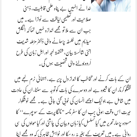
خدا نے انہیں بے پناہ علمی قابلیت، ذہنی
صلاحیت اور تعلیمی لیاقت سے نوازا ہے۔ میں
جب ان سے ملا تو مجھے اندازہ نہیں تھا کہ انگلش
میڈیم میں فلسفہ پڑھانے والی ڈاکٹر مزملہ شریف
اتنی شائستہ بیان، شگفتہ لہجہ اور اہلِ زبان کی طرح
اُردو بولنے والی شخصیت ہوں گی۔
ان کے بات کرنے اور تخاطب کا انداز دل پزیر ہے، انتہائی نرم لہجے میں
گفتگو کرنا، ان کا شیوہ ہے اور دوسرے کی بات کو توجہ سے سننا، ان کی عادت
میں شامل ہے جو ایک اچھے انسان کی خوبی گنی جاتی ہے. مجھے خوشگوار
حیرت اس وقت ہوئی جب ان کا سفر نامہ ”نانگاپربت کے سو چہرے‘‘ کا
مسودہ پڑھا،تحریر میں کیا تسلسل،کیا زبان و بیان کی چاشنی اور کیا موجوں کی سی
روانی ہے۔میں تعریف کیے بغیر نہ رہ سکا اور خواہش ظاہر کی کہ وہ مجھے اپنا