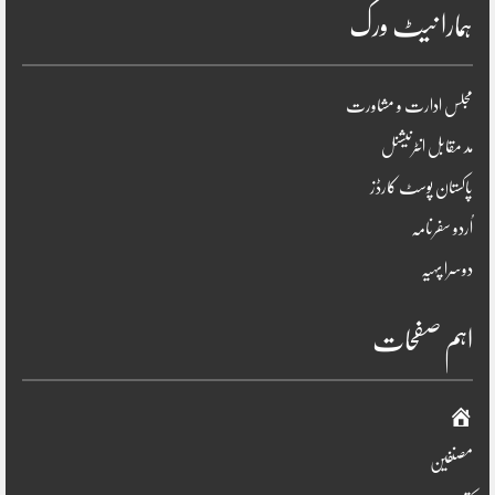
ہمارا نیٹ ورک
مجلس ادارت و مشاورت
مد مقابل انٹرنیشنل
پاکستان پوسٹ کارڈز
اُردو سفرنامہ
دوسرا پہیہ
اہم صفحات
صفحہ
اوّل
مصنفین