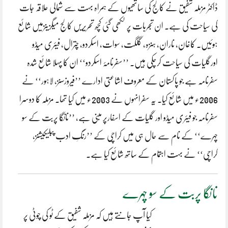
ڈاکٹر مزملّہ شفیق نے کالج کی ساتھیوں کے ہمراہ بہت سے شمالی علاقہ جات
کی سیاحت کی ہے۔ ان تجربات پر لکھی گئی کچھ تحریریں کالج میگزینزمیں شائع
ہوئیں۔ کاغان، ناران، ہنزہ، گلگت، سوات، اسکردو، چترال، فیئری میڈو
اورگلیات کی سیاحت کرچکی ہیں۔ ’’سفرنامۂ اسکردو‘‘ ان کا پہلا شائع شدہ
سفرنامہ ہے جو پاکستان کے معروف اشاعتی ادارے ’’فیروزسنز، لاہور‘‘ نے
2006ء میں شائع کیا۔ یہ سفرانہوں نے 2003ء میں کیا تھا۔ مزملہ کا دوسرا
سفرنامہ جو فیئری میڈو اور گلیات کے اسفارپر مبنی ہے، ’’نانگا پربت کے سو
چہرے‘‘ کے نام سے حال ہی میں کراچی کے ’’رنگِ ادب پبلیکیشنز،
کراچی‘‘ نے بہت اہتمام کے ساتھ شائع کیا ہے۔
نانگا پربت کے سو چہرے
کیا آپ جانتے ہیں کہ مزملّہ شفیق کے ٹو کی چوٹی پر