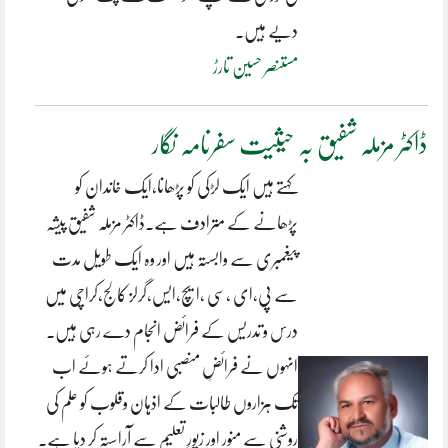
دیے ہیں۔
مستنصر حسین تارڑ
ڈاکٹر مزملہ شفیق بہ حیثیت سفرنامہ نگار
کہتے ہیں ایک لڑکی کو پڑھانا،ایک خاندان کو
پڑھانے کے مترادف ہے۔ڈاکٹر مزملہ شفیق پیشہ
پیغمبری سے وابستہ ہیں اور وہ ایک طویل مدت
سے پی،ای ،سی ،ایچ،ایس،گرلز کالج،کراچی میں
درس و تدریس کے فرائض انجام دے رہی ہیں۔
انہوں نے فرائضِ منصبی ادا کرتے ہوئے اب
تک ہزاروں طالبات کے اذہان وقلوب کو علم کی
روشنی سے منور اور زیورِ تعلیم سے آراستہ کر دیا ہے۔