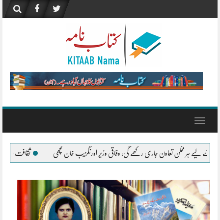
Skip
to
content
Toggle
navigation
رکھے گی، وفاقی وزیر اورنگزیب خان کچھی
ثقافت – آمنہ سعید
”صنعتِ تلمیح، کل