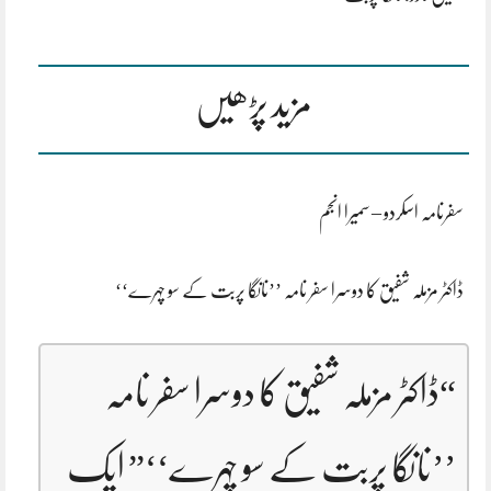
مزید پڑھیں
سفرنامہ اسکردو – سمیرا انجم
ڈاکٹر مزملہ شفیق کا دوسرا سفر نامہ ’’نانگا پربت کے سو چہرے‘‘
“
ڈاکٹر مزملہ شفیق کا دوسرا سفر نامہ
’’نانگا پربت کے سو چہرے‘‘
” ایک