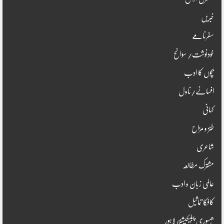
خبریں
سفرنامے
خودنوشت/ سوانح
بچوں کا ادب
افسانے/ناول
کہانی
طنز و مزاح
شاعری
مشترک مطالعہ
عالمی زبان و ادب
کافکا تماثیل
جُمہوری پبلیکیشنز، لاہور