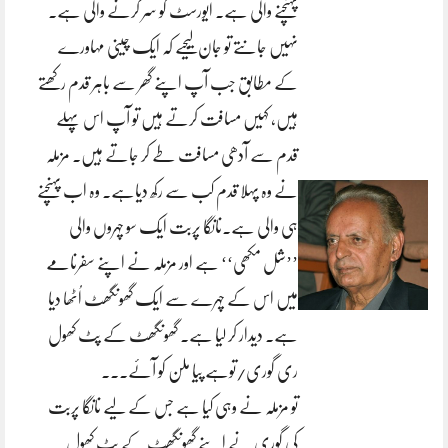
پہنچنے والی ہے۔ ایورسٹ کو سر کرنے والی ہے۔
نہیں جانتے تو جان لیجیے کہ ایک چینی مہاورے
کے مطابق جب آپ اپنے گھر سے باہر قدم رکھتے
ہیں، کہیں مسافت کرتے ہیں تو آپ اس پہلے
قدم سے آدھی مسافت طے کر جاتے ہیں۔ مزملہ
نے وہ پہلا قدم کب سے رکھ دیاہے۔ وہ اب پہنچنے
ہی والی ہے۔نانگا پربت ایک سو چہروں والی
’’شل مکھی‘‘ ہے اور مزملہ نے اپنے سفرنامے
میں اس کے چہرے سے ایک گھونگھٹ اُٹھا دیا
ہے۔ دیدار کر لیا ہے۔ گھونگھٹ کے پٹ کھول
ری گوری/توہے پیا ملن کو آئے۔۔۔
تو مزملہ نے وہی کیا ہے جس کے لیے نانگا پربت
کی گوری نے اپنے گھونگھٹ کے پٹ کھول