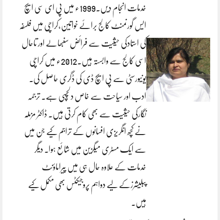
خدمات انجام دیں۔1999ء میں پی ای سی ایچ
ایس گورنمنٹ کالج برائے خواتین،کراچی میں فلسفہ
کی استادکی حیثیت سے فرائض سنبھالے اور تاحال
اسی کالج سے وابستہ ہیں۔2012ء میں کراچی
یونیورسٹی سے پی ایچ ڈی کی ڈگری حاصل کی۔
ادب اور سیاحت سے خاص دلچسپی ہے۔ ترجمہ
نگارکی حیثیت سے بھی کام کرتی ہیں۔ ڈاکٹر مزملّہ
نے کچھ انگریزی افسانوں کے تراجم کیے جن میں
سے ایک مسٹری میگزین میں شائع ہوا۔ دیگر
خدمات کے علاوہ حال ہی میں پیراماؤنٹ
پبلیشرزکے لیے دواہم پروجیکٹس بھی مکمل کیے
ہیں۔