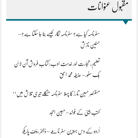
مقبول عنوانات
سفرنامہ کیا ہے؟ سفرنامہ نگار کیسے بنا جا سکتا ہے؟ –
حسنین نازشؔ
تعلیم، تجارت اور خدمتِ ادب: کتاب فروش آن لائن
بُک سٹور – حذیفہ محمد اسحٰق
مستنصر حسین تارڑ کا پہلا سفرنامہ ”نکلے تیری تلاش میں‘‘
کتب بینی کے فوائد – مبین امجد
اُردو کے دس بہترین سفر نامے – ڈاکٹر رؤف پاریکھ