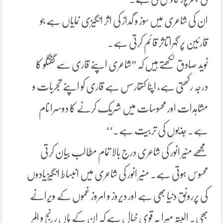
ان کی شاعری میں سوز و گداز کی اثر انگیزی نمایاں ہے جو
قارئین پر گہرا تاثر قائم کرتی ہے.
نوید صادق لکھتے ہیں کہ ”شاعری اپنے قاری سے گفتگو کا
درجہ رکھتی ہے، اپنا کتھارسس ہے قاری کو اپنے تجربات و
مشاہدات اور محسوسات میں شریک کرنے کا دوسرا نام
ہے. جذبوں کی تربیت ہے.‘‘
مجھے منیر انور کی شاعری درج بالا تمام مطالب بیان کرتی
محسوس ہوتی ہے. منیر انور کی شاعری میں انبساط انگیز یادوں
کی پررونق دنیا بھی ہے اور دیروز و امروز غموں کے ویرانے
بھی. البتہ میرا یہ قوی خیال ہے کہ ان کے ہاں رنج و الم