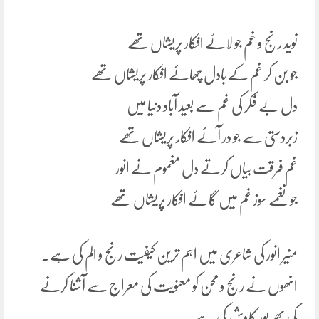
نوید رنج و غم جو لائے افکار پریشاں تھے
جو بن کر غم کے بادل چھائے افکار پریشاں تھے
دل بے فکر کی غم سے بعید آباد دنیا میں
زبردستی سے جو در آئے افکار پریشاں تھے
غم فرقت بیاں کرتے دل مغموم نے انور
جو نغمے سوز غم میں گائے افکار پریشاں تھے
منیر انور کی شاعری میں اہم ترین کیفیت رنج و الم کی ہے.
انھوں نے رنج و محن کو معنویت کی معراج سے آشنا کرنے
کی بھر پور کاوش کی ہے.