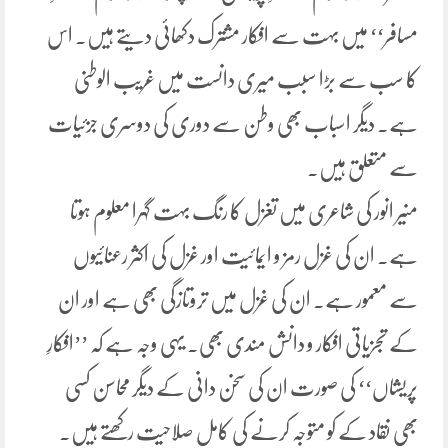
مسافر‘‘ میں بہت سے افکار مشترک دکھائی دیتے ہیں. اس
کا سب سے بڑا سبب میری دانست میں غریب الوطنی
ہے. دیگر اسباب بھی وطن سے دوری کی دوسری جزئیات
سے متعلق ہیں.
منیر انور کی شاعری میں تغزل کا رنگ بہت گہرا معلوم ہوتا
ہے. ان کی غزل رمز و ایمائیت اور غزل کی اکثر رعنائیوں
سے معمور ہے. ان کی غزل میں تروتازگی بھی ہے اور ان
کے تجزیاتی افکار و دانش مندی بھی. یہی وجہ ہے کہ ’’افکارِ
پریشاں‘‘ کی صورت ان کی سخن دانی کے دیگر محاسن کسی
بھی نقاد کے کو متوجہ کرنے کی کامل صلاحیت رکھتے ہیں.