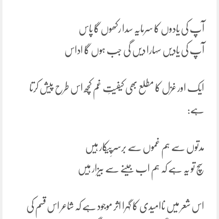
آپ کی یادوں کا سرمایہ سدا رکھوں گا پاس
آپ کی یادیں سہارا دیں گی جب ہوں گا اداس
ایک اور غزل کا مطلع بھی کیفیتِ غم کچھ اس طرح پیش کرتا
ہے:
مدتوں سے ہم غموں سے برسرِپیکار ہیں
سچ تو یہ ہے کہ ہم اب جینے سے بیزار ہیں
اس شعر میں ناامیدی کا گہرا اثر موجود ہے کہ شاعر اس قسم کی