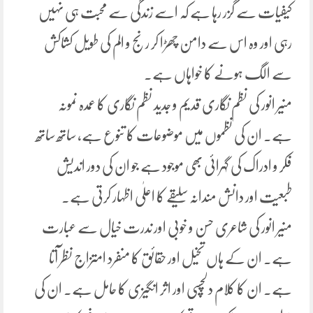
کیفیات سے گزر رہا ہے کہ اسے زندگی سے محبت ہی نہیں
رہی اور وہ اس سے دامن چھڑا کر رنج و الم کی طویل کشاکش
سے الگ ہونے کا خواہاں ہے.
منیر انور کی نظم نگاری قدیم و جدید نظم نگاری کا عمدہ نمونہ
ہے. ان کی نظموں میں موضوعات کا تنوع ہے، ساتھ ساتھ
فکر و ادراک کی گہرائی بھی موجود ہے جو ان کی دور اندیش
طبعیت اور دانش مندانہ سلیقے کا اعلٰی اظہار کرتی ہے.
منیر انور کی شاعری حسن و خوبی اور ندرت خیال سے عبارت
ہے. ان کے ہاں تخیل اور حقائق کا منفرد امتزاج نظر آتا
ہے. ان کا کلام دلچسپی اور اثر انگیزی کا حامل ہے. ان کی