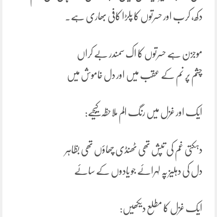
دکھ، کرب اور حسرتوں کا پلڑا کافی بھاری ہے.
موجزن ہے حسرتوں کا اک سمندر بے کراں
چشم پر نم کے عقب میں اور دل خاموش میں
ایک اور غزل میں رنگ الم ملاحظہ کیجیے:
دہکتی غم کی تپش تھی ٹھنڈی چھاؤں تھی بظاہر
دل کی دہلیز پہ لہرائے جو یادوں کے سائے
ایک غزل کا مطلع دیکھیں: