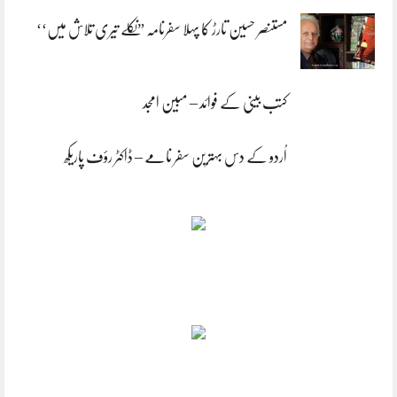
مستنصر حسین تارڑ کا پہلا سفرنامہ ”نکلے تیری تلاش میں‘‘
کتب بینی کے فوائد – مبین امجد
اُردو کے دس بہترین سفر نامے – ڈاکٹر رؤف پاریکھ