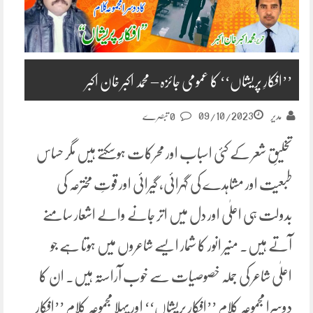
’’افکارِ پریشاں‘‘ کا عمومی جائزہ – محمد اکبر خان اکبر
09/10/2023
مدیر
0 تبصرے
تخلیقِ شعر کے کئی اسباب اور محرکات ہوسکتے ہیں مگر حساس
طبعیت اور مشاہدے کی گہرائی، گیرائی اور قوتِ مخترعہ کی
بدولت ہی اعلٰی اور دل میں اتر جانے والے اشعار سامنے
آتے ہیں. منیر انور کا شمار ایسے شاعروں میں ہوتا ہے جو
اعلٰی شاعر کی جملہ خصوصیات سے خوب آراستہ ہیں. ان کا
دوسرا مجموعہ کلام ’’افکارِ پریشاں‘‘ اور پہلا مجموعہ کلام ’’افکارِ