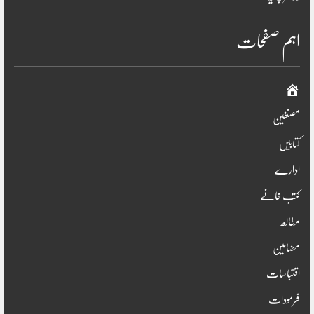
اہم صفحات
صفحہ
اوّل
مصنفین
کتابیں
ادارے
کتب خانے
مطالعہ
مضامین
اقتباسات
فرمودات