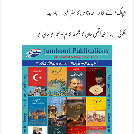
”چاک‘‘ کے شاعر، احمد وقاص کا سفرِ سخن – سجاد حیدر
”کوئی ہے‘‘ شیر افگن خان کا مجموعہ کلام – محمد اکبر خان اکبر