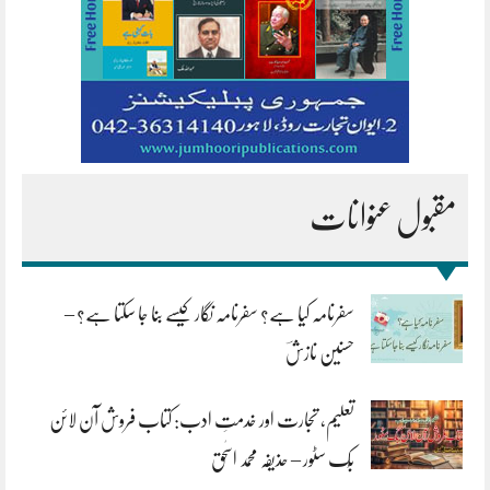
مقبول عنوانات
سفرنامہ کیا ہے؟ سفرنامہ نگار کیسے بنا جا سکتا ہے؟ –
حسنین نازشؔ
تعلیم، تجارت اور خدمتِ ادب: کتاب فروش آن لائن
بُک سٹور – حذیفہ محمد اسحٰق