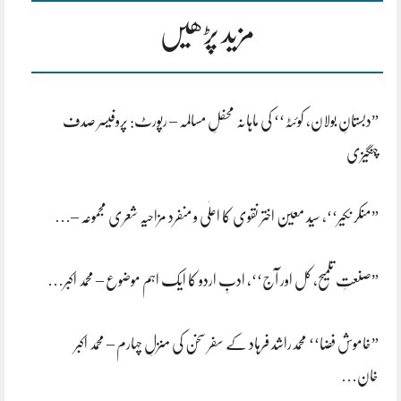
مزید پڑھیں
”دبستانِ بولان، کوئٹہ‘‘ کی ماہانہ محفلِ مسالمہ – رپورٹ: پروفیسر صدف
چنگیزی
”منکر نکیر‘‘، سید معین اختر نقوی کا اعلٰی و منفرد مزاحیہ شعری مجموعہ –…
”صنعتِ تلمیح، کل اور آج‘‘، ادبِ اردو کا ایک اہم موضوع – محمد اکبر…
”خاموش فضا‘‘ محمدراشد فرہاد کے سفر سخن کی منزلِ چہارم – محمد اکبر
خان…