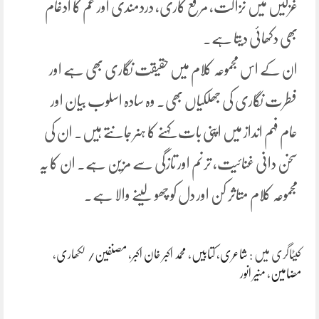
غزلیں میں نزاکت، مرقع کاری، دردمندی اور غم کا ادغام
بھی دکھائی دیتا ہے.
ان کے اس مجموعہ کلام میں حقیقت نگاری بھی ہے اور
فطرت نگاری کی جھلکیاں بھی. وہ سادہ اسلوب بیان اور
عام فہم انداز میں اپنی بات کہنے کا ہنر جانتے ہیں. ان کی
سخن دانی غنائیت، ترنم اور تازگی سے مزین ہے. ان کا یہ
مجموعہ کلام متاثر کن اور دل کو چھو لینے والا ہے.
کیٹاگری میں :
شاعری
،
کتابیں
،
محمد اکبر خان اکبر
،
مصنفین/ لکھاری
،
مضامین
،
منیر انور