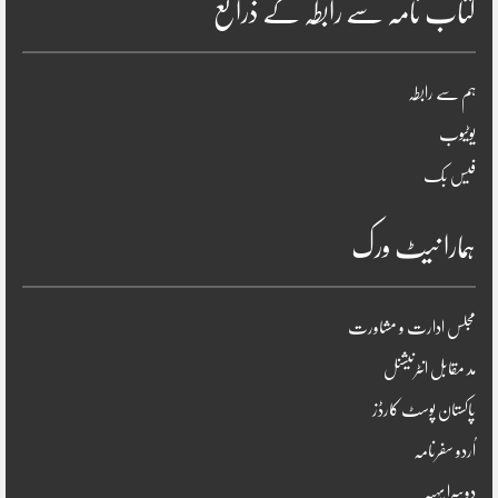
کتاب نامہ سے رابطہ کے ذرائع
ہم سے رابطہ
یوٹیوب
فیس بک
ہمارا نیٹ ورک
مجلس ادارت و مشاورت
مد مقابل انٹرنیشنل
پاکستان پوسٹ کارڈز
اُردو سفرنامہ
دوسرا پہیہ