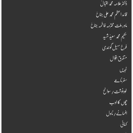
ڈاکٹر علامہ محمد اقبالؒ
قائد اعظم محمد علی جناحؒ
مادرِ ملت محترمہ فاطمہ جناحؒ
حکیم محمد سعیدؒ شہید
فرخ سہیل گوئندی
متفرق اقوال
خبریں
سفرنامے
خودنوشت/ سوانح
بچوں کا ادب
افسانے/ناول
کہانی