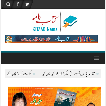
Skip
to
content
Toggle
navigation
خن پیکر ترا – محمد اکبر خان اکبر
حکومت اُردو زبان کے فروغ کے لیے ہر ممکن تعاون جاری ر