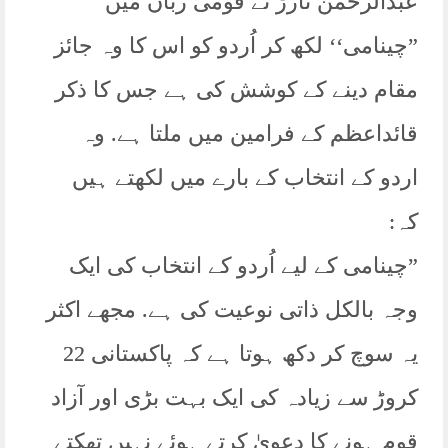
عبدالرحمٰن تارڑ نے قومی زبان میں
”چینامی‘‘ لکھ کر اُردو کو اس کا وہ جائز
مقام دینے کے کوشش کی ہے جس کا ذکر
قائداعظم کے فرامین میں ملتا ہے. وہ
اردو کے انتخاب کے بارے میں لکھتے ہیں
کہ:
”چینامی کے لیے اُردو کے انتخاب کی ایک
وجہ بالکل ذاتی نوعیت کی ہے. مجھے اکثر
یہ سوچ کر دکھ ہوتا ہے کہ پاکستانی 22
کروڑ سے زیادہ کی ایک بہت بڑی اور آزاد
قوم ہونے کا دعویٰ کرتے ہوئے نہیں تھکتے