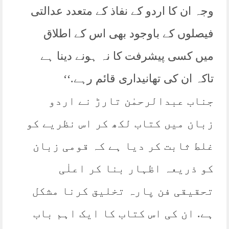
وجہ ان کا اردو کے نفاذ کے متعدد عدالتی
فیصلوں کے باوجود بھی اس کے اطلاق
میں کسی پیشرفت کا نہ ہونے دینا ہے
تاکہ ان کی تھانیداری قائم رہے.‘‘
جناب عبدالرحمٰن تارڑ نے اردو
زبان میں کتاب لکھ کر اس نظریے کو
غلط ثابت کر دیا ہے کہ قومی زبان
کو ذریعہ اظہار بنا کر اعلٰی
تحقیقی فن پارہ تخلیق کرنا مشکل
ہے. ان کی اس کتاب کا ایک اہم باب