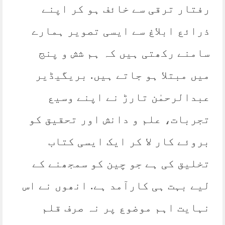
رفتار ترقی سے خائف ہو کر اپنے
ذرائع ابلاغ سے ایسی تصویر ہمارے
سامنے رکھتی ہیں کہ ہم شش و پنج
میں مبتلا ہو جاتے ہیں. بریگیڈیر
عبدالرحمٰن تارڑ نے اپنے وسیع
تجربات، علم و دانش اور تحقیق کو
بروئے کار لا کر ایک ایسی کتاب
تخلیق کی ہے جو چین کو سمجھنے کے
لیے بہت ہی کارآمد ہے. انھوں نے اس
نہایت اہم موضوع پر نہ صرف قلم