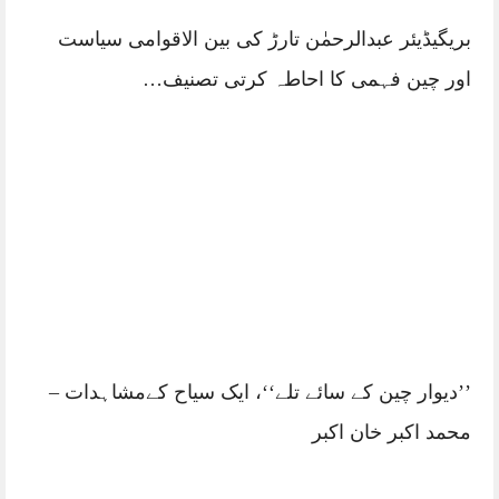
سفرنامہ کیا ہے؟ سفرنامہ نگار کیسے بنا جا سکتا
ہے؟ – حسنین نازشؔ
پاک چین تعلقات پر کتاب ”آپ اور ہم‘‘ کے اُردو
ایڈیشن کی اشاعت
مستنصر حسین تارڑ کے ساتھ ایک نشست – حسنین
نازش
آؤ ہم رقص کریں…