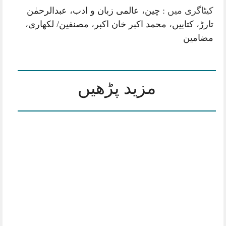
کیٹاگری میں :
چین
،
عالمی زبان و ادب
،
عبدالرحمٰن
تارڑ
،
کتابیں
،
محمد اکبر خان اکبر
،
مصنفین/ لکھاری
،
مضامین
مزید پڑھیں
بریگیڈیئر عبدالرحمٰن تارڑ کی بین الاقوامی سیاست
اور چین فہمی کا احاطہ کرتی تصنیف…
’’دیوار چین کے سائے تلے‘‘، ایک سیاح کےمشاہدات –
محمد اکبر خان اکبر