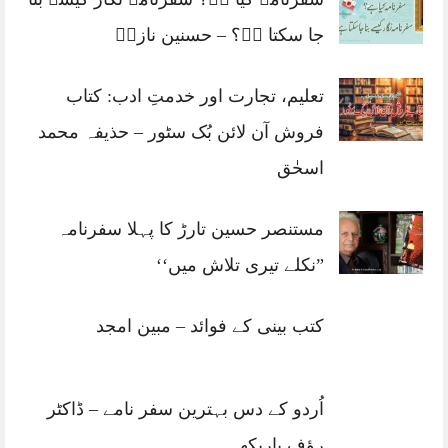
یوٹیوب
فیس بک
ہمارا نیٹ ورک
مجلس ادارت و مشاورت
مد مقابل انٹرنیشنل
پاکستان پوسٹ کارڈز
اُردو سفرنامہ
دوسرا پہیہ
اہم صفحات