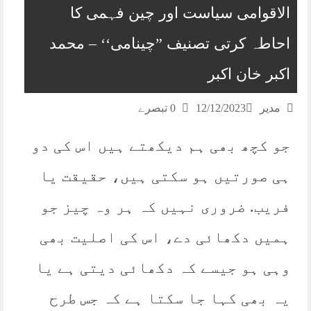
الاقوامی سیاست اور چین فہمی کا
احاطہ کرتی تصنیف ”چینامی‘‘ – محمد
اکبر خان اکبر
مدیر
12/12/2023
0 تبصرے
جو کچھ بھی ہم دیکھتے ہیں اس کی دو
ہی صورتیں ہو سکتی ہیں، حقیقت یا
فریب. ضروری نہیں کہ ہر وہ چیز جو
ہمیں دکھائی دے، اس کی اصلیت بھی
وہی ہو جیسے کہ دکھائی دیتی ہے یا
یہ بھی کہا جا سکتا ہے کہ جس طرح