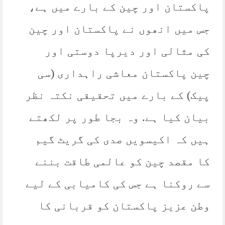
پاکستان اور چین کے بارے میں ہے،
جس میں انھوں نے پاکستان اور چین
کی مثالی اور دیرپا دوستی اور
چین پاکستان معاشی راہداری (سی
پیک) کے بارے میں تحقیقی نکتہ نظر
بیان کیا ہے. وہ بجا طور پر لکھتے
ہیں کہ اکیسویں صدی کی گریٹ گیم
کا مقصد چین کو عالمی طاقت بننے
سے روکنا ہے جس کی کامیابی کے لیے
وطن عزیز پاکستان کو قربانی کا