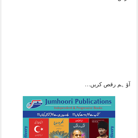
اُردو کے دس بہترین سفر نامے – ڈاکٹر
رؤف پاریکھ