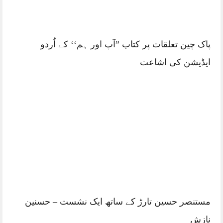
سفرنامہ کیا ہے؟ سفرنامہ نگار کیسے بنا
جا سکتا ہے؟ – حسنین نازشؔ
تعلیم، تجارت اور خدمتِ ادب: کتاب
فروش آن لائن بُک سٹور – حذیفہ محمد
اسحٰق
مستنصر حسین تارڑ کا پہلا سفرنامہ
”نکلے تیری تلاش میں‘‘
کتب بینی کے فوائد – مبین امجد