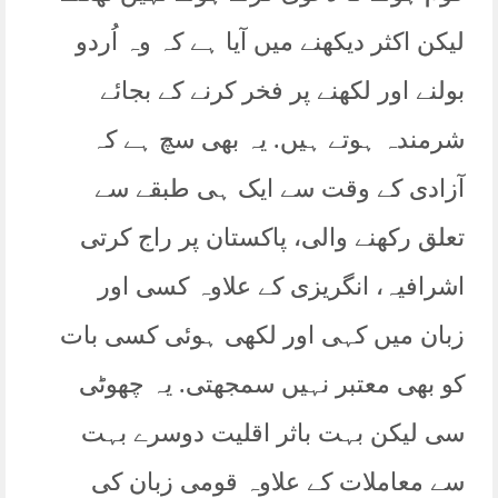
لیکن اکثر دیکھنے میں آیا ہے کہ وہ اُردو
بولنے اور لکھنے پر فخر کرنے کے بجائے
شرمندہ ہوتے ہیں. یہ بھی سچ ہے کہ
آزادی کے وقت سے ایک ہی طبقے سے
تعلق رکھنے والی، پاکستان پر راج کرتی
اشرافیہ، انگریزی کے علاوہ کسی اور
زبان میں کہی اور لکھی ہوئی کسی بات
کو بھی معتبر نہیں سمجھتی. یہ چھوٹی
سی لیکن بہت باثر اقلیت دوسرے بہت
سے معاملات کے علاوہ قومی زبان کی