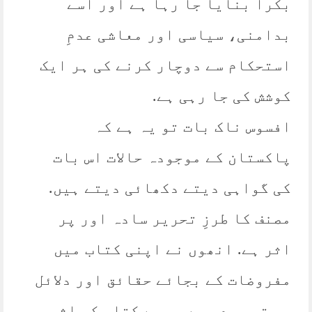
بکرا بنایا جا رہا ہے اور اسے
بدامنی، سیاسی اور معاشی عدمِ
استحکام سے دوچار کرنے کی ہر ایک
کوشش کی جا رہی ہے.
افسوس ناک بات تو یہ ہے کہ
پاکستان کے موجودہ حالات اس بات
کی گواہی دیتے دکھائی دیتے ہیں.
مصنف کا طرزِ تحریر سادہ اور پر
اثر ہے. انھوں نے اپنی کتاب میں
مفروضات کے بجائے حقائق اور دلائل
پر توجہ دی ہے جس سے کتاب کی اثر