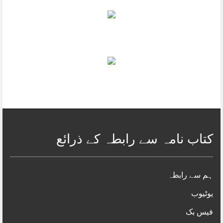
حکیم محمد سعیدؒ شہید
فرخ سہیل گوئندی
متفرق اقوال
خبریں
سفرنامے
خودنوشت/ سوانح
بچوں کا ادب
افسانے/ناول
کہانی
طنز و مزاح
شاعری
مشترک مطالعہ