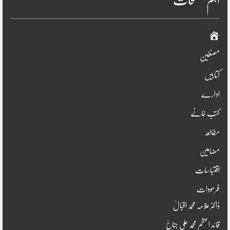
اہم صفحات
صفحہ
اوّل
مصنفین
کتابیں
ادارے
کتب خانے
مطالعہ
مضامین
اقتباسات
فرمودات
ڈاکٹر علامہ محمد اقبالؒ
قائد اعظم محمد علی جناحؒ