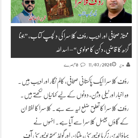
ممتاز صحافی اور ادیب رؤف کلاسرا کی دلچسپ کتاب، ”جونا
گڑھ کا قاضی، دکن کا مولوی“ – اسد اللہ
11/03/2024
مدیر
0 تبصرے
رؤف کلاسرا ایک پاکستانی صحافی، کالم نگار اور ادیب ہیں۔
وہ اخبار اور ٹیلی وژن، دونوں کے لیے کہانیاں لکھتے ہیں۔
رؤف کلاسرا کا تعلق ضلع لیہ سے ہے۔ کلاسرا کا لفظ ان
کے گاؤں جیسل کلاسرا سے آیا ہے۔ انہوں نے
بہاؤالدین زکریا یونیورسٹی، ملتان اور گولڈ سمتھ یونیورسٹی آف