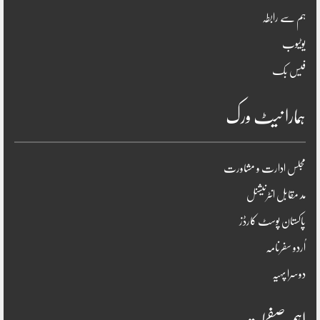
ہم سے رابطہ
یوٹیوب
فیس بک
ہمارا نیٹ ورک
مجلس ادارت و مشاورت
مد مقابل انٹرنیشنل
پاکستان پوسٹ کارڈز
اُردو سفرنامہ
دوسرا پہیہ