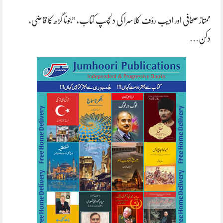
ممتاز صحافی اور ادیب رؤف کلاسرا کی دلچسپ کتاب، ”جونا گڑھ کا قاضی،
دکن…