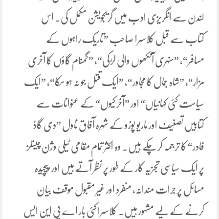
لندن سے انگریزی ادب میں گریجویشن مکمل کی. اس
کتاب سے قبل کلاسرا صاحب ”تاریک راہوں کے
مسافر“، ”سنہری آنکھوں والی لڑکی“، ”گمنام گاؤں کا آخری
مزار“، ”شاہ جمال کا مجاور“، ”ایک قتل جو نہ ہو سکا“، ”ایک
سیاست کئی کہانیاں“ اور ”آخر کیوں“ کے عنوانات سے
کتابیں تصنیف اور ماریو پوزو کے شہرہ آفاق ناول ”دی گاڈ
فادر“ کا ترجمہ کر چکے ہیں۔ وہ اکثر تمام مقامی ٹیلی وژن چینلز
پر ایک سیاسی تجزیہ کار کے طور پر نظر آتے ہیں اور پیچیدہ
مسائل پر جرات مندانہ، منفرد اور غیر مقبول موقف بیان
کرنے کے لیے مشہور ہیں۔ کلاسرا کئی بار اے پی این ایس