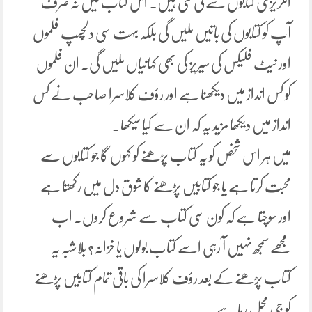
انگریزی کتابوں سے لی گئی ہیں۔ اس کتاب میں نہ صرف
آپ کو کتابوں کی باتیں ملیں گی بلکہ بہت سی دلچسپ فلموں
اور نیٹ فلیکس کی سیریز کی بھی کہانیاں ملیں گی۔ ان فلموں
کو کس انداز میں دیکھنا ہے اور رؤف کلاسرا صاحب نے کس
انداز میں دیکھا مزید یہ کہ ان سے کیا سیکھا۔
میں ہر اس شخص کو یہ کتاب پڑھنے کو کہوں گا جو کتابوں سے
محبت کرتا ہے یا جو کتابیں پڑھنے کا شوق دل میں رکھتا ہے
اور سوچتا ہے کہ کون سی کتاب سے شروع کروں۔ اب
مجھے سمجھ نہیں آ رہی اسے کتاب بولوں یا خزانہ؟ بلاشبہ یہ
کتاب پڑھنے کے بعد رؤف کلاسرا کی باقی تمام کتابیں پڑھنے
کو جی مچل رہا ہے.