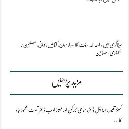
کیٹاگری میں :
اسد اللہ
،
رؤف کلاسرا
،
سماج
،
کتابیں
،
کہانی
،
مصنفین/
لکھاری
،
مضامین
مزید پڑھیں
کسٹمز آفیسر، میڈیکل ڈاکٹر، سماجی کارکن اور ممتاز ادیب ڈاکٹر آصف محمود جاہ
کا…