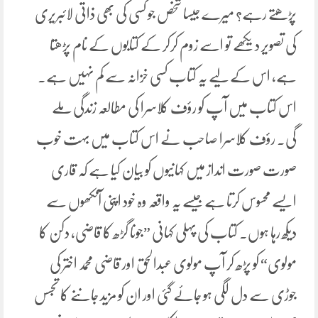
پڑھتے رہے؟ میرے جیسا شخص جو کسی کی بھی ذاتی لائبریری
کی تصویر دیکھے تو اسے زوم کرکر کے کتابوں کے نام پڑھتا
ہے، اس کے لیے یہ کتاب کسی خزانہ سے کم نہیں ہے۔
اس کتاب میں آپ کو رؤف کلاسرا کی مطالعہ زندگی ملے
گی. رؤف کلاسرا صاحب نے اس کتاب میں بہت خوب
صورت صورت انداز میں کہانیوں کو بیان کیا ہے کہ قاری
ایسے محسوس کرتا ہے جیسے یہ واقعہ وہ خود اپنی آنکھوں سے
دیکھ رہا ہوں۔ کتاب کی پہلی کہانی ”جونا گڑھ کا قاضی، دکن کا
مولوی“ کو پڑھ کر آپ مولوی عبدالحق اور قاضی محمد اختر کی
جوڑی سے دل لگی ہو جائے گئی اور ان کو مزید جاننے کا تجسس