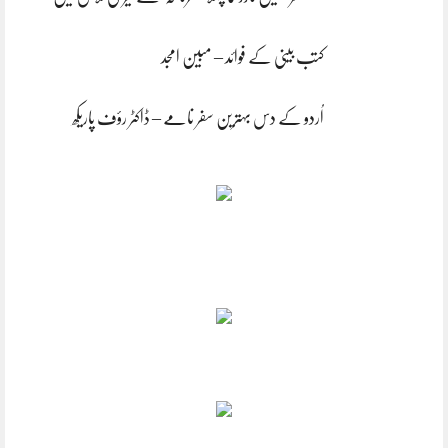
کتب بینی کے فوائد – مبین امجد
اُردو کے دس بہترین سفر نامے – ڈاکٹر رؤف پاریکھ