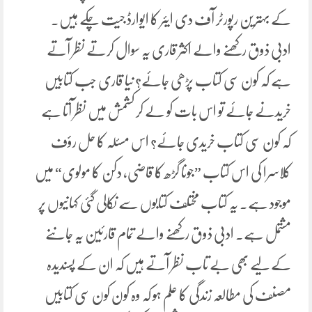
کے بہترین رپورٹر آف دی ایئر کا ایوارڈ جیت چکے ہیں۔
ادبی ذوق رکھنے والے اکثر قاری یہ سوال کرتے نظر آتے
ہے کہ کون سی کتاب پڑھی جائے؟ نیا قاری جب کتابیں
خریدنے جائے تو اس بات کو لے کر کشمش میں نظر آتا ہے
کہ کون سی کتاب خریدی جائے؟ اس مسئلہ کا حل رؤف
کلاسرا کی اس کتاب ”جونا گڑھ کا قاضی، دکن کا مولوی“ میں
موجود ہے۔ یہ کتاب مختلف کتابوں سے نکالی گئی کہانیوں پر
مشتمل ہے۔ ادبی ذوق رکھنے والے تمام قارئین یہ جاننے
کے لیے بھی بے تاب نظر آتے ہیں کہ ان کے پسندیدہ
مصنف کی مطالعہ زندگی کا علم ہو کہ وہ کون کون سی کتابیں