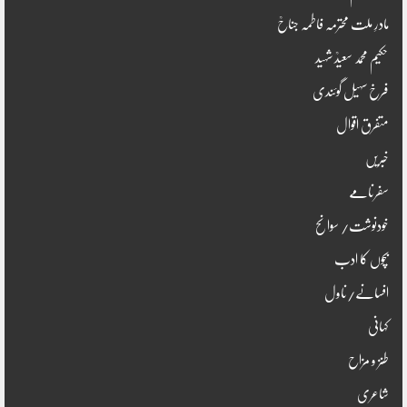
مادرِ ملت محترمہ فاطمہ جناحؒ
حکیم محمد سعیدؒ شہید
فرخ سہیل گوئندی
متفرق اقوال
خبریں
سفرنامے
خودنوشت/ سوانح
بچوں کا ادب
افسانے/ناول
کہانی
طنز و مزاح
شاعری