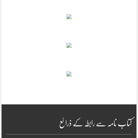
کتاب نامہ سے رابطہ کے ذرائع