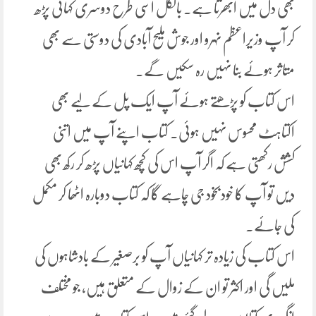
بھی دل میں ابھرتا ہے. بالکل اسی طرح دوسری کہانی پڑھ
کر آپ وزیراعظم نہرو اور جوش ملیح آبادی کی دوستی سے بھی
متاثر ہوئے بنا نہیں رہ سکیں گے۔
اس کتاب کو پڑھتے ہوئے آپ ایک پل کے لیے بھی
اکتاہٹ محسوس نہیں ہوئی۔ کتاب اپنے آپ میں اتنی
کشش رکھتی ہے کہ اگر آپ اس کی کچھ کہانیاں پڑھ کر رکھ بھی
دیں تو آپ کا خودبخود جی چاہے گا کہ کتاب دوبارہ اٹھا کر مکمل
کی جائے.
اس کتاب کی زیادہ تر کہانیاں آپ کو برصغیر کے بادشاہوں کی
ملیں گی اور اکثر تو ان کے زوال کے متعلق ہیں، جو مختلف