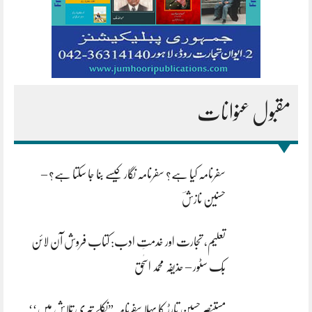
مقبول عنوانات
سفرنامہ کیا ہے؟ سفرنامہ نگار کیسے بنا جا سکتا ہے؟ –
حسنین نازشؔ
تعلیم، تجارت اور خدمتِ ادب: کتاب فروش آن لائن
بُک سٹور – حذیفہ محمد اسحٰق
مستنصر حسین تارڑ کا پہلا سفرنامہ ”نکلے تیری تلاش میں‘‘