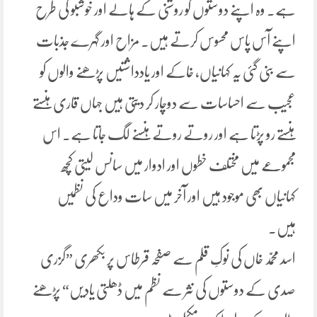
ہے۔ وہ اپنے دوستوں کو روشنی کے ہالے اور خوشبو کی طرح
اپنے آس پاس محسوس کرتے ہیں۔ مزاح اور گہرے جذبات
سے بنی گئی یہ کہانیاں، خاکے اور یادداشتیں پڑھنے والوں کو
عجیب سے احساسات سے دوچار کر دیتی ہیں جہاں قاری ہنستے
ہنستے رو پڑتا ہے اور روتے روتے ہنسنے لگ جاتا ہے۔ اس
مجموعے میں مختلف خطوں اور ادوار میں سانس لیتی کچھ
کہانیاں بھی موجود ہیں اور آخر میں سات وداع کی نظمیں
ہیں۔
اسد محمّد خاں کی نوکِ قلم سے صفحہ قرطاس پر بکھری ”گزری
صدی کے دوستوں کی نثر سے نظم میں ڈھلتی یادیں“ پڑھنے