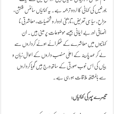
بورخیس کی کہانی کا اردو ترجمہ ہے۔ یہ کہانیاں سائنس فکشن،
مزاح، سیاسی تعریض، تاریخی ادوار و شخصیات، معاشرتی نا
انصافی اور بے ایمانی جیسے موضوعات پر مبنی ہیں۔ ان
کہانیوں میں معاشرے کے ٹھکرائے ہوئے کرداروں سے
لے کر عہد پارینہ کے اعلٰی منصب داروں کے احوال زبان و
بیاں کی اس خوب صورتی کے ساتھ درج ہیں گویا کرداروں
سے بالمشافہ ملاقات ہو رہی ہے۔
تیسرے پہر کی کہانیاں: