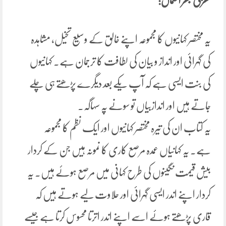
کھڑکی بھر آسماں:
یہ مختصر کہانیوں کا مجموعہ اپنے خالق کے وسیع تخیل، مشاہدہ
کی گہرائی اور انداز و بیان کی لطافت کا ترجمان ہے۔ کہانیوں
کی بنت ایسی ہے کہ آپ یکے بعد دیگرے پڑھتے ہی چلے
جاتے ہیں اور اندازبیاں تو سونے پہ سہاگہ۔
یہ کتاب ان کی تیرہ مختصر کہانیوں اور ایک نظم کا مجموعہ
ہے۔ یہ کہانیاں عمدہ مرصع کاری کا نمونہ ہیں جن کے کردار
بیش قیمت نگینوں کی طرح کہانی میں مرصع ہوئے ہیں۔ یہ
کردار اپنے اندر ایسی گہرائی اور حلاوت لیے ہوتے ہیں کہ
قاری پڑھتے ہوئے اسے اپنے اندر اترتا محسوس کرتا ہے جیسے