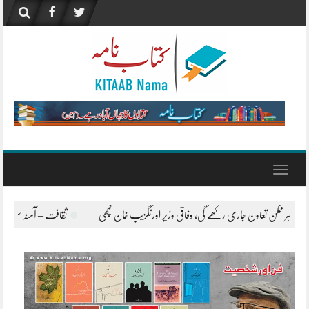
Skip
to
content
Toggle
navigation
زیر اورنگزیب خان کچھی
ثقافت – آمنہ سعید
”صنعتِ تلمیح، کل اور آج‘‘، ادبِ ار