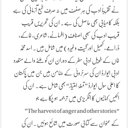
نے تقریباً ادب کی ہر صنف میں نہ صرف طبع آزمائی کی ہے
بلکہ کامیابی بھی حاصل کی ہے۔ ان کی تحریریں قریب
قریب ادب کی سبھی اصناف (افسانے، شاعری، خاکے،
ڈرامے، کھیل اور گیت وغیرہ) میں شامل ہیں۔ اسد محمّد
خاں کے طویل ادبی سفر کے دوران ان کو ملنے والے متعدد
ادبی ایوارڈ ان کی سرخروئی کے ضامن ہیں جن میں پاکستان
کا اعلٰی سول ایوارڈ ”تمغۂ امتیاز“ بھی شامل ہے۔ ان کی
اکیس کہانیوں کا انگریزی میں ترجمہ ہو چکا ہے جو
“The harvest of anger and other stories”
کے عنوان سے کتابی صورت میں شائع ہوئیں۔ ان کی