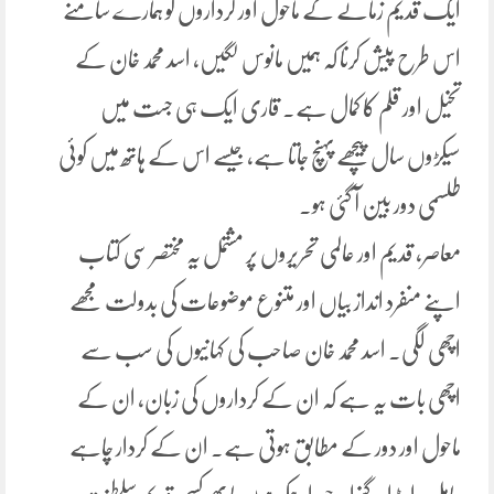
ایک قدیم زمانے کے ماحول اور کرداروں کو ہمارے سامنے
اس طرح پیش کرنا کہ ہمیں مانوس لگیں، اسد محمد خان کے
تخیل اور قلم کا کمال ہے۔ قاری ایک ہی جست میں
سیکڑوں سال پیچھے پہنچ جاتا ہے، جیسے اس کے ہاتھ میں کوئی
طلسمی دور بین آ گئی ہو۔
معاصر، قدیم اور عالمی تحریروں پر مشتمل یہ مختصر سی کتاب
اپنے منفرد انداز بیاں اور متنوع موضوعات کی بدولت مجھے
اچھی لگی۔ اسد محمد خان صاحب کی کہانیوں کی سب سے
اچھی بات یہ ہے کہ ان کے کرداروں کی زبان، ان کے
ماحول اور دور کے مطابق ہوتی ہے۔ ان کے کردار چاہے