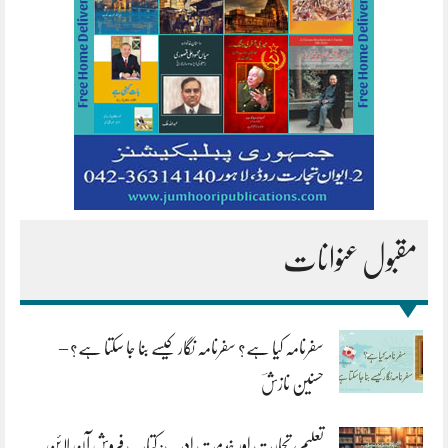
مقبول عنوانات
سفرنامہ کیا ہے؟ سفرنامہ نگار کیسے بنا جا سکتا ہے؟ –
حسنین نازشؔ
تعلیم، تجارت اور خدمتِ ادب: کتاب فروش آن لائن