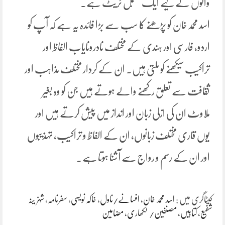
والوں کے لیے ایک مکمّل ٹریٹ ہے۔
اسد محمد خان کو پڑھنے کا سب سے بڑا فائدہ یہ ہے کہ آپ کو
اردو، فارسی اور ہندی کے مختلف نادرونایاب الفاظ اور
تراکیب سیکھنے کو ملتی ہیں۔ ان کے کردار مختلف مذاہب اور
ثقافت سے تعلق رکھنے والے ہوتے ہیں جن کو وہ بغیر
ملاوٹ ان کی ازلی زبان اور انداز میں پیش کرتے ہیں اور
یوں قاری مختلف زبانوں، ان کے الفاظ و تراکیب، تہذیبوں
اور ان کے رسم و رواج سے آشنا ہوتا ہے۔
کیٹاگری میں :
اسد محمد خان
،
افسانے/ناول
،
خاکہ نویسی
،
سفرنامہ
،
شہزینہ
شفیع
،
کتابیں
،
مصنفین/ لکھاری
،
مضامین