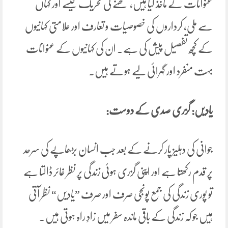
عنوانات کے ماخذ کیا ہیں، لکھنے کی تحریک کیسے اور کہاں
سے ملی، کرداروں کی خصوصیات و تعارف اور علامتی کہانیوں
کے کچھ تفصیل پیش کی ہے۔ ان کی کہانیوں کے عنوانات
بہت منفرد اور گہرائی لیے ہوتے ہیں۔
یادیں: گزری صدی کے دوست:
جوانی کی دہلیز پار کرنے کے بعد جب انسان بڑھاپے کی سرحد
پر قدم رکھتا ہے اور اپنی گزری ہوئی زندگی پر نظر غائر ڈالتا ہے
تو پوری زندگی کی جمع پونجی صرف اور صرف ”یادیں“ نظر آتی
ہیں جو کہ زندگی کے باقی ماندہ سفر میں زادِ راہ ہوتی ہیں۔