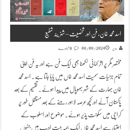
اسد محمد خان، فن اور شخصیت – شہزینہ شفیع
04/08/2024
مدیر
0 تبصرے
مختصر مگر پر اثر کہانی لکھنا بھی ایک فن ہے اور یہ فن اپنی
تمام جزئیات سمیت اسد محمد خاں میں پایا جاتا ہے۔ اسد محمد
خان بھارت کے شہر بھوپال میں پیدا ہوئے۔ تقسیم کے بعد
پاکستان آئے اور کچھ عرصہ لاہور رہنے کے بعد مستقل طور پر
کراچی میں سکونت پذیر ہوئے۔ موضوع اور اسلوب کے
اعتبار سے اسد محمد خاں ایک ہمہ جہت ادیب ہیں جنہوں