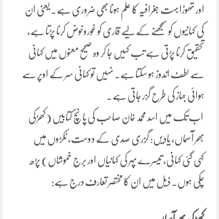
اور تھوڑا بہت جغرافیہ کا علم ہونا بھی ضروری ہے۔ یعنی ان
کی کہانیوں کو سمجھنے کے لیے قاری کو غوروخوض کرنا پڑتا ہے،
تحقیق کرنا پڑتی ہے تب کہیں جا کر وہ صحیح معنوں میں کہانی
سے لطف اندوز ہو سکتا ہے۔ نہیں تو کہانی سر کے اوپر سے
ہوائی جہاز کی طرح گزر جاتی ہے۔
اب تک میں اسد محمد خان صاحب کی پانچ کتابیں (کھڑکی
بھر آسماں، یادیں: گزری صدی کے دوست، ٹکڑوں میں
کہی گئی کہانی، تیسرے پہر کی کہانیاں اور برج خموشاں) پڑھ
چکی ہوں۔ ذیل میں ان کا مختصر تعارف درج ہے: