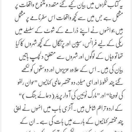
یہ کتاب ٹکڑوں میں بیان کیے گئے متعدد و متنوع واقعات پر
مشتمل ہے جس میں سے کچھ واقعات اس سفرنامے پر مشتمل
ہیں جو انہوں نے اپنے ڈرامے کے شوٹ کے سلسلے میں
ریکی کے لیے فرانس، سپین اور پرتگال کے کچھ شہروں کا کیا
تھا تو وہاں کے لوگوں اور شہروں سے متعلق دلچسپ باتیں
بیان کی ہیں۔ اس کے علاوہ عزیزوں اور دوستوں کو لکھے
گئے چند خطوط اور ای میلز، دو مختصر عالمی کہانیوں ”حوان رلفو
کی لووینا“ اور ”مارک ٹوئین کی آ وار پریئر (دعائے جنگ)“
کے اردو تراجم شامل ہیں۔ آخری باب میں انہوں نے اپنی
چند مختصر کہانیوں کے بارے میں بات کی ہے۔ ان کے