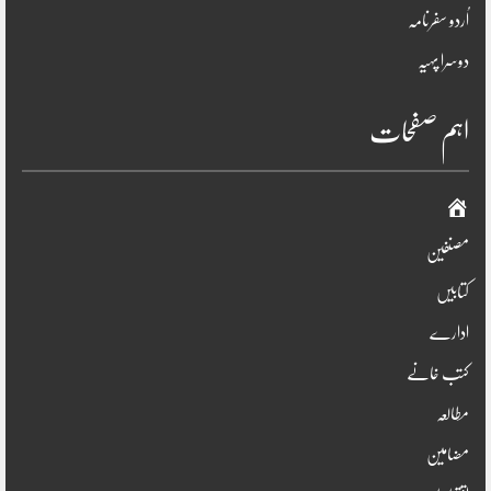
اُردو سفرنامہ
دوسرا پہیہ
اہم صفحات
صفحہ
اوّل
مصنفین
کتابیں
ادارے
کتب خانے
مطالعہ
مضامین