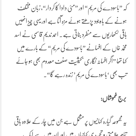
کہ ”باسودے کی مریم“ اور ”مئی دادا کا کردار“، زبان مختلف
ہونے کے باوجود پڑھتے ہوئے مزہ آتا ہے اور یہی چیز انھیں
باقی لکھاریوں سے منفرد بناتی ہے۔ احمد ندیم قاسمی نے اسد
محمّد خاں کے افسانے ”باسودے کی مریم“ کے بارے میں
کہا تھا ”اگر افسانہ نگاری بحیثیت صنف معدوم بھی ہو جائے
تب بھی ‘باسودے کی مریم’ زندہ رہے گا“۔
برج خموشاں:
یہ مجموعہ گیارہ کہانیوں پر مشتمل ہے جن میں چار کے علاوہ باقی
تمام علامتی و تجریدی کہانیاں ہیں اور ان میں سے ایک