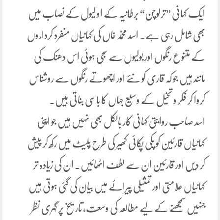
ایک کہانی ”ترلوچن“ برطانیہ کے او لیول کے نصاب میں
بھی شامل رہی ہے۔ اسد محمّد خاں کی کہانیاں منفرد کرداروں
کے متنوع رنگوں اور بولیوں سے سجی ہوئی اس دھنک کی
مانند ہیں جو کہ قاری کو نئے اور اچھوتے رنگوں سے روشناس
کروا کر فکر و تخیل کے وسیع جہاں کا باسی بناتی ہیں۔
اسد صاحب روایتی کہانی کار بالکل بھی نہیں ہیں جو اپنی
کہانیاں قارئین کو پکی پکائی کھیر کی طرح پلیٹ میں رکھ کر پیش
کر دیں اور قارئین ان سے لطف اٹھائیں۔ ان کی زیادہ تر
کہانیاں علامتی اور تمثیلی پیرائے میں بیان کی گئی ہوتی ہیں
جنہیں سمجھنے کے لیے مطالعہ کی وسعت، تاریخ پر گہری نظر