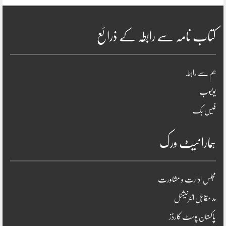
کتاب نامہ سے رابطہ کے ذرائع
ہم سے رابطہ
یوٹیوب
فیس بک
ہمارا نیٹ ورک
مجلس ادارت و مشاورت
مد مقابل انٹرنیشنل
پاکستان پوسٹ کارڈز