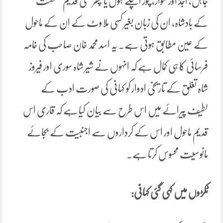
جاہل، اجڈ اور گنوار، چور اچکے ہوں یا پھر کسی قدیم سلطنت
کے بادشاہ، ان کی زبان بغیر کسی ملاوٹ کے ان کے ماحول
کے عین مطابق ہوتی ہے۔ یہ اسد محمد خان صاحب کی خامہ
فرسائی کا ہی کمال ہے کہ انہوں نے شیر شاہ سوری اور فیروز
شاہ تغلق کے تاریخی ادوار کو کہانی کی صورت ادب کے
لطیف پیرائے میں اس طرح سے بیان کیا ہے کہ قاری اس
قدیم ماحول اور اس کے کرداروں سے اجنبیت کے بجائے
مانوسیت محسوس کرتا ہے۔
ٹکڑوں میں کہی گئی کہانی: