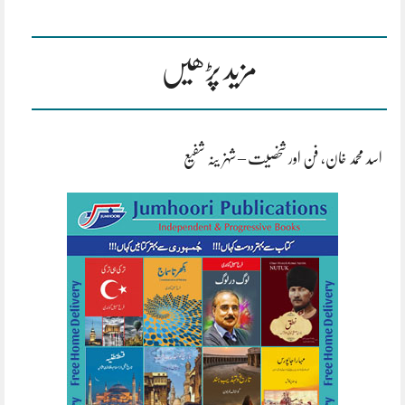
مزید پڑھیں
اسد محمد خان، فن اور شخصیت – شہزینہ شفیع