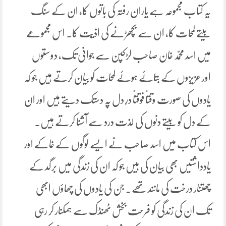
یہ کتاب مجموعہ ہے یاران رفتہ کی باتوں کا، ان کے سنگ
بیتے لمحات کا، ان سے بچھڑنے کی اذیّت کا. اس مجموعے
میں اسد محمّد خان صاحب لڑکپن سے جوانی تک، دوستوں
اور عزیزوں کے بتائے ہوئے لمحات کو بیان کرتے ہیں جو کہ
یادوں کی صورت وقتاً فوقتاً درِ دل پہ دستک دیتے ہیں اور ان
کے دل کو بیتے دنوں کی لذت درد سے آشنا کرتے ہیں۔
اس کتاب میں اسد صاحب نے ایسے لوگوں کے خاکے اور
یادداشتیں بھی بیان کی ہیں جو کہ ان کی زندگی میں برگد کے
چھتنار درخت کی مانند تھے۔ جن کی یادوں کی چھاؤں ابھی
تک ان کی زندگی کو فرحت بخش ٹھنڈک سے ہمکنار کر رہی