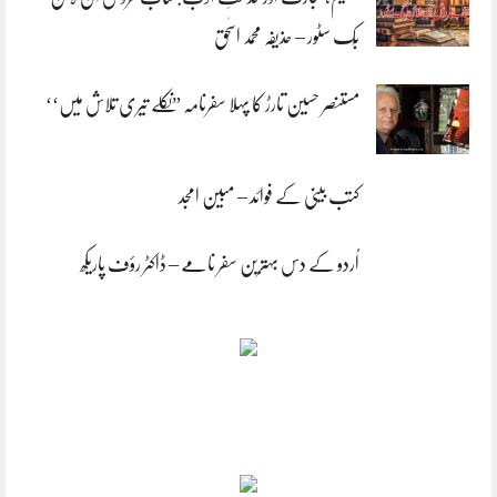
بُک سٹور – حذیفہ محمد اسحٰق
مستنصر حسین تارڑ کا پہلا سفرنامہ ”نکلے تیری تلاش میں‘‘
کتب بینی کے فوائد – مبین امجد
اُردو کے دس بہترین سفر نامے – ڈاکٹر رؤف پاریکھ