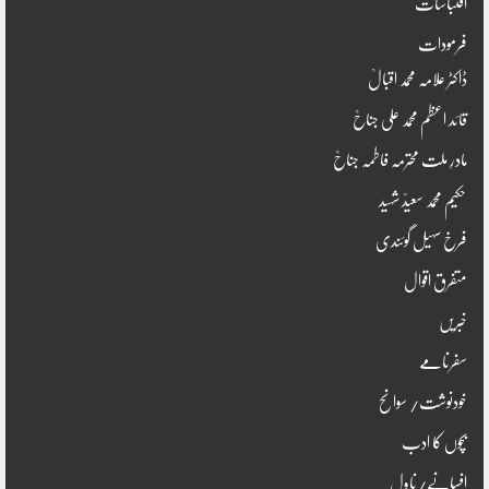
اقتباسات
فرمودات
ڈاکٹر علامہ محمد اقبالؒ
قائد اعظم محمد علی جناحؒ
مادرِ ملت محترمہ فاطمہ جناحؒ
حکیم محمد سعیدؒ شہید
فرخ سہیل گوئندی
متفرق اقوال
خبریں
سفرنامے
خودنوشت/ سوانح
بچوں کا ادب
افسانے/ناول