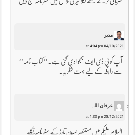
مہربانی کر کے مجھے نکلا تیری تلاش میں سفر نامہ بیھج دیں
مدیر
04/10/2021 at 4:04 pm
آپ کو پی ڈی ایف بھجوا دی گئی ہے۔ ’’کتاب نامہ‘‘
سے رابطہ کے لیے بہت شکریہ۔
عرفان اللہ
28/12/2021 at 1:33 pm
السلام علیکم میں مستنصر حسين تارڑ کے سفر نامہ نکلے