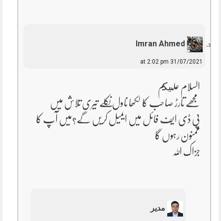
Imran Ahmed
31/07/2021 at 2:02 pm
السلام عليكم
مجھے تارڑ صاحب کا لکھا ناول نکلے تیری تلاش میں
پی ڈی ایف فائل میں ایمیل کریں گے؟میں آپ کا
ممنون رہوں گا
جزاک اللہ
مدیر