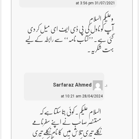
31/07/2021 at 3:56 pm
وعلیکم السلام
آپ کو ناول کی پی ڈی ایف ای میل کر دی
گئی ہے۔ ’’کتاب نامہ‘‘ سے رابطہ کے لیے
بہت شکریہ۔
Sarfaraz Ahmed
28/04/2024 at 10:21 am
السلام علیکم۔ کوئی بتا سکتا ہے کہ
مستنصر صاحب نے اپنے سفرنامے
نکلے تیری تلاش میں کا نام نکلے تیری