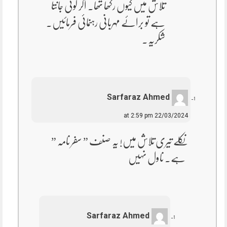
تلاش میں کیوں رکھا تھا۔ اگر کوئی جانتا
ہے تو برائے مہربانی رہنمائی فرمائیں۔
شکریہ۔
Sarfaraz Ahmed
22/03/2024 at 2:59 pm
نکلے تیری تلاش میں! یہ صنف ” سفر نامہ ”
ہے۔ ناول نہیں
Sarfaraz Ahmed