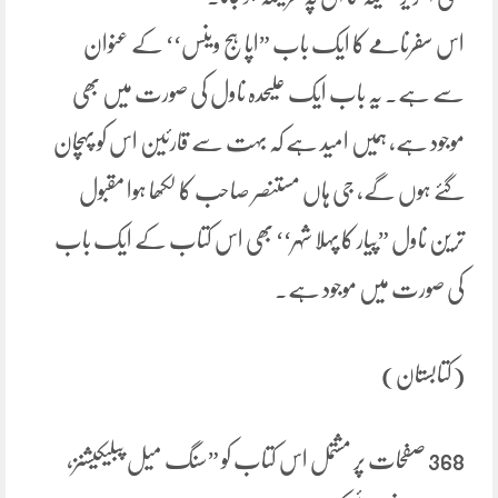
اس سفرنامے کا ایک باب ”اپاہج وینس‘‘ کے عنوان
سے ہے۔ یہ باب ایک علیحدہ ناول کی صورت میں بھی
موجود ہے، ہمیں امید ہے کہ بہت سے قارئین اس کو پہچان
گئے ہوں گے، جی ہاں مستنصر صاحب کا لکھا ہوا مقبول
ترین ناول ”پیار کا پہلا شہر‘‘ بھی اس کتاب کے ایک باب
کی صورت میں موجود ہے۔
(کتابستان)
368 صفحات پر مشتمل اس کتاب کو ”سنگ میل پبلیکیشنز،