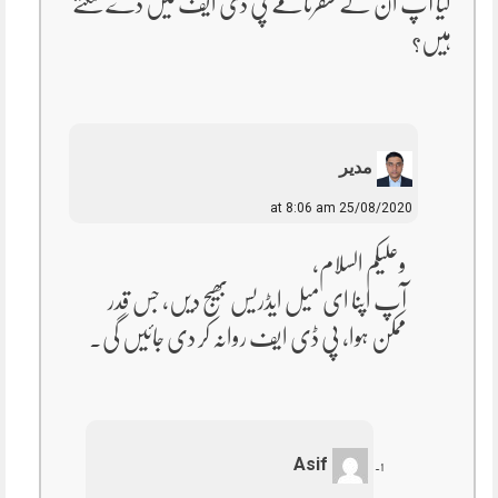
کیا آپ ان کے سفرنامے پی ڈی ایف میں دے سکتے
ہیں؟
مدیر
25/08/2020 at 8:06 am
وعلیکم السلام،
آپ اپنا ای میل ایڈریس بھیج دیں، جس قدر
ممکن ہوا، پی ڈی ایف روانہ کر دی جائیں گی۔
Asif