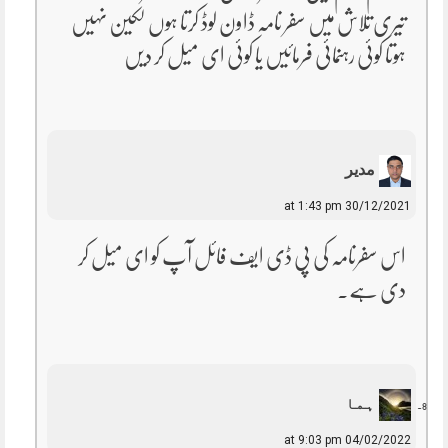
تیری تلاش میں سفر نامہ ڈاون لوڈ کرتا ہوں لکین نہیں
ہوتا کوئی رہنمائی فرمائیں یا کوئی ای میل کر دیں
مدیر
30/12/2021 at 1:43 pm
اس سفرنامہ کی پی ڈی ایف فائل آپ کو ای میل کر
دی ہے۔
ہما
04/02/2022 at 9:03 pm