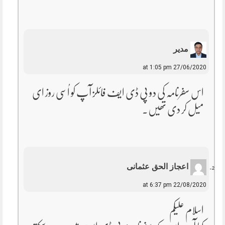
مدیر
27/06/2020 at 1:05 pm
اس سفرنامہ کی دو پی ڈی ایف فائلز آپ کو اُسی روز ای
میل کر دی تھیں۔
اعجاز الحق عثمانی
22/08/2020 at 6:37 pm
اسلام علیکم