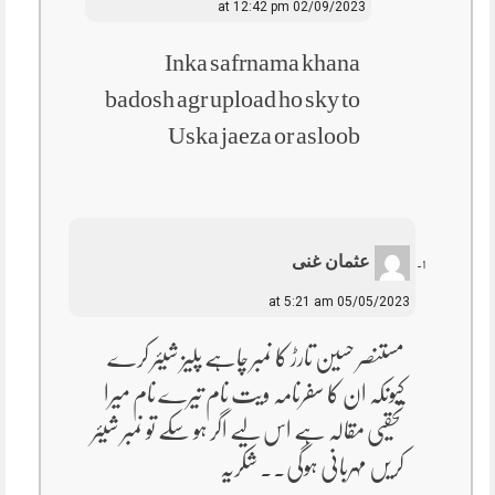
02/09/2023 at 12:42 pm
Inka safrnama khana
badosh agr upload ho sky to
Uska jaeza or asloob
عثمان غنی
05/05/2023 at 5:21 am
مستنصر حسین تارڑ کا نمبر چاہے پلیز شیئر کرے
کیونکہ ان کا سفرنامہ ویت نام تیرے نام میرا
تحقیی مقالہ ہے اس لیے اگر ہو سکے تو نمبر شیئر
کریں مہربانی ہوگی۔۔ شکریہ