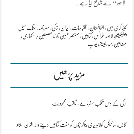
لاہور‘‘ نے شائع کیا ہے.
کیٹاگری میں :
افغانستان
،
اقتباسات
،
ایران
،
ترکی
،
سفرنامہ
،
سنگِ میل
پبلیکیشنز، لاہور
،
فرانس
،
کتابیں
،
مستنصر حسین تارڑ
،
مصنفین/ لکھاری
،
مضامین
،
نیدرلینڈز
،
یورپ
مزید پڑھیں
ترکی کے دس منتخب سفرنامے- ثاقب محمود بٹ
کابل: سائیکل کولائبریری بناکر بچوں کو مفت کتابیں دینے والا افغان استاد