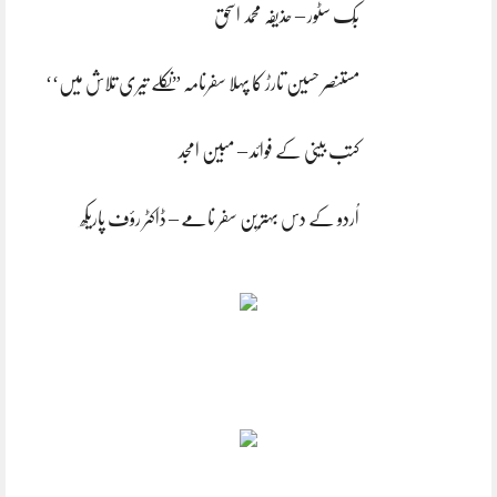
بُک سٹور – حذیفہ محمد اسحٰق
مستنصر حسین تارڑ کا پہلا سفرنامہ ”نکلے تیری تلاش میں‘‘
کتب بینی کے فوائد – مبین امجد
اُردو کے دس بہترین سفر نامے – ڈاکٹر رؤف پاریکھ