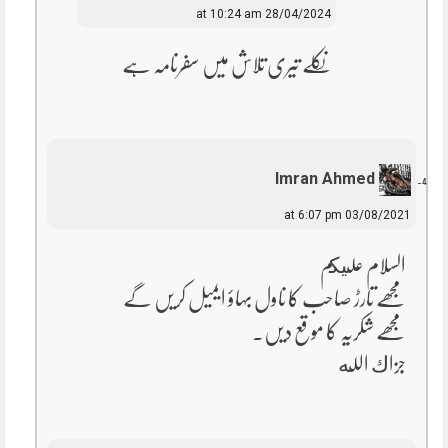
28/04/2024 at 10:24 am
نکلے تیری تلاش میں سفرنامہ ہے
Imran Ahmed
03/08/2021 at 6:07 pm
السلام عليكم
مجھے تارڑ صاحب کا ناول بہاؤ ایمیل کریں گے
مجھے شکریہ کا موقع دیں۔
جزاك الله