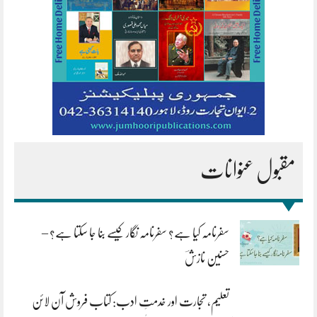
مقبول عنوانات
سفرنامہ کیا ہے؟ سفرنامہ نگار کیسے بنا جا سکتا ہے؟ –
حسنین نازشؔ
تعلیم، تجارت اور خدمتِ ادب: کتاب فروش آن لائن