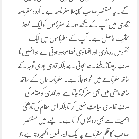
گے۔ یہ مستنصر صاحب کا پہلا سفر نامہ ہے۔ اُردو سفرنامہ
نگاری میں آپ کے لکھے ہوئے سفرناموں کو ایک ممتاز
حیثیت حاصل ہے۔ آپ کے سفرناموں میں ایک
مخصوص رومانوی اور افسانوی فضا موجود ہوتی ہے جو انہیں نا
صرف رپورتاژ بننے سے بچاتی ہے بلکہ قاری پوری توجہ کے
ساتھ سفرنامے میں محو ہو جاتا ہے۔ سفرنامہ حال کے ساتھ
ساتھ ماضی میں بھی سفر کرتا جاتا ہے اور قاری کو مقام کی
صرف ظاہری سیاحت نہیں کراتا بلکہ اس مقام کی تاریخی
اہمیت سے بھی روشناس کراتا ہے۔ ایسے میں مستنصر
صاحب کا قلم سفرنامے پہ ایک ایسا فسوں بکھیر دیتا ہے جو