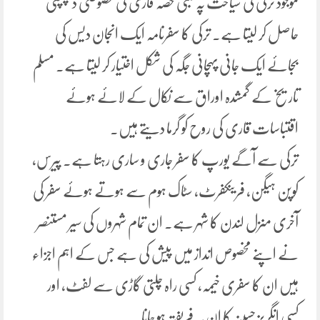
موجود ترکی کی سیاحت پہ مبنی حصہ قاری کی خصوصی دلچپسی
حاصل کر لیتا ہے۔ ترکی کا سفرنامہ ایک انجان دیس کی
بجائے ایک جانی پہچانی جگہ کی شکل اختیار کر لیتا ہے۔ مسلم
تاریخ کے گمشدہ اوراق سے نکال کے لائے ہوئے
اقتباسات قاری کی روح کو گرما دیتے ہیں۔
ترکی سے آگے یورپ کا سفر جاری و ساری رہتا ہے۔ پیرس،
کوپن ہیگن، فرینکفرٹ، سٹاک ہوم سے ہوتے ہوئے سفر کی
آخری منزل لندن کا شہر ہے۔ ان تمام شہروں کی سیر مستنصر
نے اپنے مخصوص انداز میں پیش کی ہے جس کے اہم اجزاء
ہیں ان کا سفری خیمہ، کسی راہ چلتی گاڑی سے لفٹ، اور
کسی انگریز حسینہ کا ان پہ فریفتہ ہو جانا۔