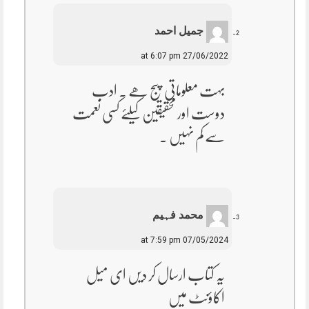
جمیل احمد
27/06/2022 at 6:07 pm
بہت معلوماتی پیج ھے ۔ ادب
دوست اور محقیقین کیلئے کسی نعمت
سے کم نہیں ۔
محمد فہیم
07/05/2024 at 7:59 pm
یہ کتاب ارسال کر دیں ای میل
اکاؤنٹ میں