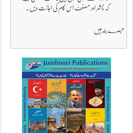
کہ ناشر اور مصنف اس کام کی اجازت دیں۔
تبصرے بند ہیں