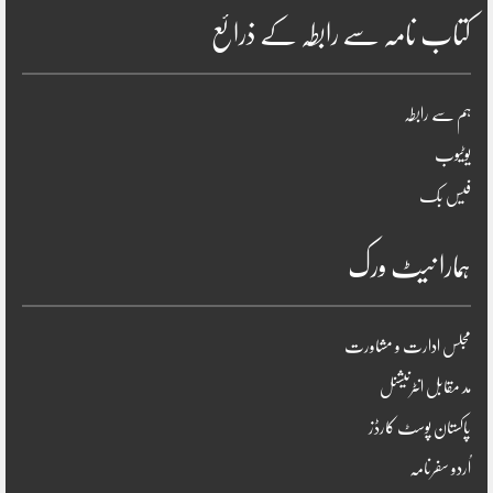
کتاب نامہ سے رابطہ کے ذرائع
ہم سے رابطہ
یوٹیوب
فیس بک
ہمارا نیٹ ورک
مجلس ادارت و مشاورت
مد مقابل انٹرنیشنل
پاکستان پوسٹ کارڈز
اُردو سفرنامہ