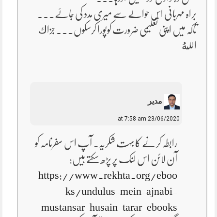
براہ مہربانی اس حوالے سے میری مدد کی جاۓ۔۔۔
تاکہ میں اپنی تعلیمی ضرورت کوپورا کرسکوں۔۔۔ جزاك
اللهُ‎
مدیر
23/06/2020 at 7:58 am
رابطہ کرنے کا بہت شکریہ۔ آپ اس سفرنامہ کو
آن لائن اس لنک پر پڑھ سکتے ہیں:
https://www.rekhta.org/eboo
ks/undulus-mein-ajnabi-
mustansar-husain-tarar-ebooks