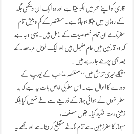
قاری کو اپنے سحر میں جکڑ لیتا ہے اور وہ ایک ان دیکھی جگہ
کے رومان میں مبتلا ہو جاتا ہے۔ مستنصر کے کم و بیش تمام
سفرنامے ان تمام خصوصیات کے حامل ہیں۔ یہی وجہ ہے
کہ وہ قارئین میں عام مقبول ہیں اور ایک طویل عرصے کے
بعد بھی پڑھے جا رہے ہیں۔
”نکلے تیری تلاش میں‘‘ مستنصر صاحب کے یورپ کے
دورے کا احوال ہے۔ اس سفر کی خاص بات یہ ہے کہ یہ
سفر انہوں نے ہوائی جہاز کے ذریعے سے طے نہیں کیا بلکہ
زمینی رستہ اختیار کیا۔ بقول مصنف:
”جہاز کا سفر زمین سے تمام ناطے منقطع کر دیتا ہے اور مجھے یہ