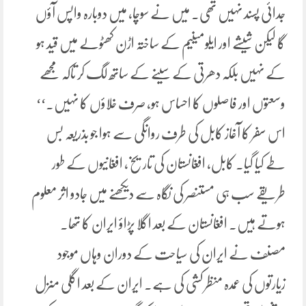
جدائی پسند نہیں تھی۔ میں نے سوچا، میں دوبارہ واپس آؤں
گا لیکن شیشے اور ایلومینیم کے ساختہ اڑن کھٹولے میں قید ہو
کے نہیں بلکہ دھرتی کے سینے کے ساتھ لگ کر تاکہ مجھے
وسعتوں اور فاصلوں کا احساس ہو، صرف خلاؤں کا نہیں۔‘‘
اس سفر کا آغاز کابل کی طرف روانگی سے ہوا جو بذریعہ بس
طے کیا گیا۔ کابل، افغانستان کی تاریخ، افغانیوں کے طور
طریقے سب ہی مستنصر کی نگاہ سے دیکھنے میں جادو اثر معلوم
ہوتے ہیں۔ افغانستان کے بعد اگلا پڑاؤ ایران کا تھا۔
مصنف نے ایران کی سیاحت کے دوران وہاں موجود
زیارتوں کی عمدہ منظر کشی کی ہے۔ ایران کے بعد اگلی منزل