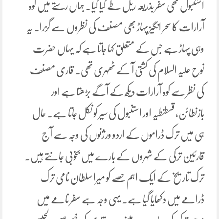
استنبول تھی سفر بذریعہ ریل طے کیا گیا۔ جہاں رستے میں کوہ
آرارات کا سحر انگیز پہاڑ بھی مصنف کی نظروں سے گزرا۔ یہ
وہی پہاڑ ہے جس کے متعلق کہا جاتا ہے کہ یہاں حضرت
نوح علیہ السلام کی کشتی آ کے ٹھہری تھی۔ قاری مصنف
کی نظر سے کوہ آرارات دیکھ کے آگے بڑھتا ہے اور
بازنطائن، قسطنطیہ اور استنبول کی سیر کو نکل جاتا ہے۔ حال
ہی میں ترک ڈراموں کے اردو ورژنوں کی وجہ سے آج
قارئین ترکی کے شہروں کے بارے میں بخوبی جانتے ہیں۔
ترک تاریخ کے ایک اہم حصے کو میرا سلطان نامی ترک
ڈرامے میں دکھایا گیا ہے۔ یہی وجہ ہے سفر نامے میں