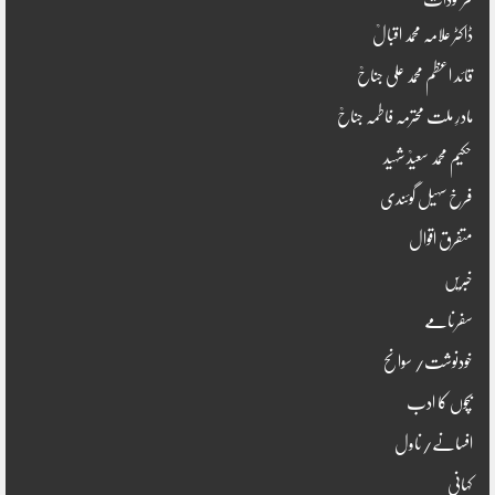
فرمودات
ڈاکٹر علامہ محمد اقبالؒ
قائد اعظم محمد علی جناحؒ
مادرِ ملت محترمہ فاطمہ جناحؒ
حکیم محمد سعیدؒ شہید
فرخ سہیل گوئندی
متفرق اقوال
خبریں
سفرنامے
خودنوشت/ سوانح
بچوں کا ادب
افسانے/ناول
کہانی