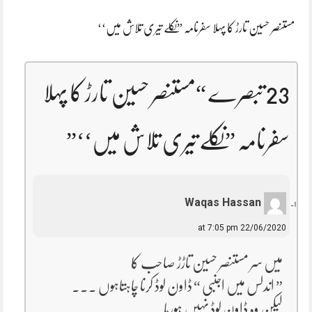
مستنصر حسین تارڑ کا پہلا سفرنامہ ”نکلے تیری تلاش میں‘‘
23 تبصرے “
مستنصر حسین تارڑ کا پہلا
سفرنامہ ”نکلے تیری تلاش میں‘‘
”
Waqas Hassan
22/06/2020 at 7:05 pm
میں سر مستنصر حسین تاڑڑ صاحب کا
” اندلس میں اجنبی “ ڈاون لوڈ کرنا چاہتاہوں ۔۔۔
لیکن وہ ڈاون لوڈ نہیں ہورہا۔۔۔