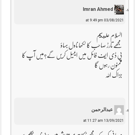
Imran Ahmed
03/08/2021 at 9:49 pm
السلام عليكم
مجھے تارڑ صاحب کا لکھا ناول بہاؤ
پی ڈی ایف فائل میں ایمیل کریں گے؟میں آپ کا
ممنون رہوں گا
جزاک اللہ
عبدالرحمن
13/09/2021 at 11:27 am