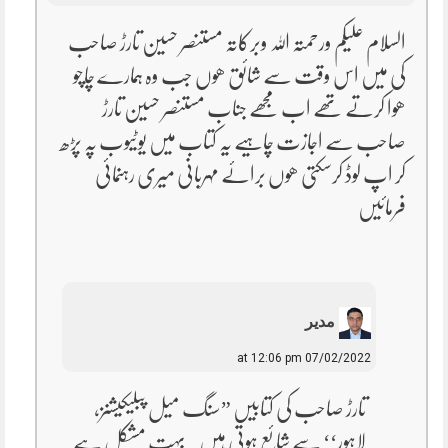
السلام علیکم ورحمتہ اللہ وبرکاتہ مستنصر حسین تارڑ صاحب
کی میں اس وقت سے شائق ھوں جب وہ ہمارے چاچو
ھوا کرتے تھے اب مجھے جناب مستنصر حسین تارڑ
صاحب سے اجازت چاہیے یہ کتاب میں یوٹیوب پہ پڑھ
کر اپ لوڈ کرسکتی ھوں برائے مہربانی میری رہنمائی
فرمائیں
مدیر
07/02/2022 at 12:06 pm
تارڑ صاحب کی کتابیں ”سنگ میل پبلیکیشنز،
لاہور‘‘ سے شائع ہوتی ہیں۔ بہت مشکل ہے