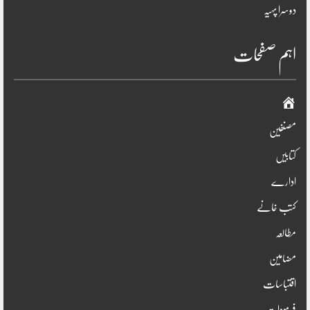
دوسرا پہیہ
اہم صفحات
صفحہ
اوّل
مصنفین
کتابیں
ادارے
کتب خانے
مطالعہ
مضامین
اقتباسات