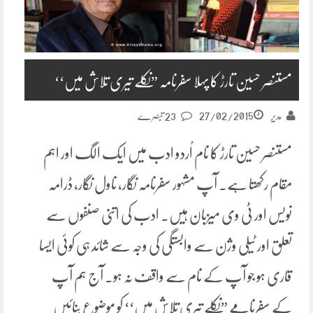
مستنصر حسین تارڑ کا پہلا سفرنامہ ”نکلے تیری تلاش میں‘‘
27/02/2015
مدیر
23 تبصرے
مستنصر حسین تارڑ کا نام اُردو ادب میں ایک الگ اور اہم
مقام رکھتا ہے۔ آپ مشہور سفرنامہ نگار، ناول نگار، ڈرامہ
نویس اور ٹی وی میزبان ہیں۔ ادب کی اتنی صنفوں سے
تعلق اور ٹیلی وژن سے وابستگی کی وجہ سے شائد ہی کوئی ایسا
قاری ہو جو آپ کے نام سے واقف نہ ہو۔ آج ہم آپ
کے سفرنامے ”نکلے تیری تلاش میں‘‘ کو موضوع بنائیں