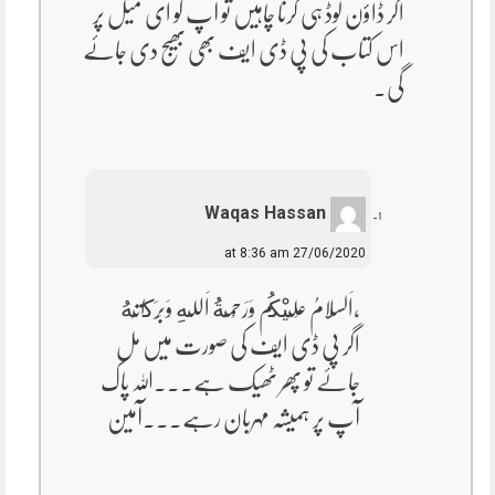
اگر ڈاؤن لوڈ ہی کرنا چاہیں تو آپ کو ای میل پر
اس کتاب کی پی ڈی ایف بھی بھیج دی جائے
گی۔
Waqas Hassan
27/06/2020 at 8:36 am
،اَلسَلامُ عَلَيْكُم وَرَحْمَةُ اَللهِ وَبَرَكاتُهُ‎
اگر پی ڈی ایف کی صورت میں مل
جاۓ تو پھر ٹھیک ہے۔۔۔اللہ پاک
آپ پر ہمیشہ مہربان رہے۔۔۔آمین