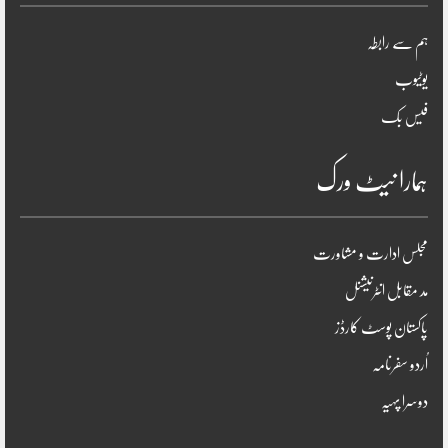
ہم سے رابطہ
یوٹیوب
فیس بک
ہمارا نیٹ ورک
مجلس ادارت و مشاورت
مد مقابل انٹرنیشنل
پاکستان پوسٹ کارڈز
اُردو سفرنامہ
دوسرا پہیہ