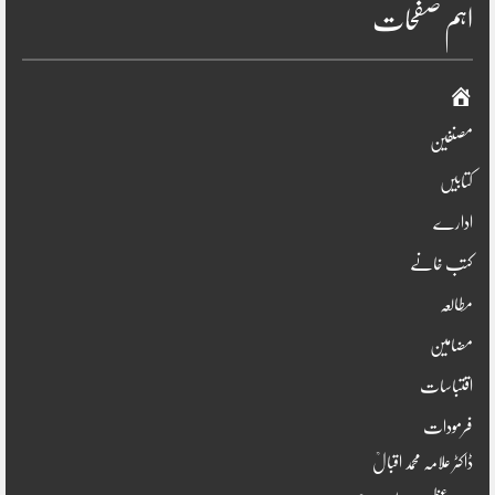
اہم صفحات
صفحہ
اوّل
مصنفین
کتابیں
ادارے
کتب خانے
مطالعہ
مضامین
اقتباسات
فرمودات
ڈاکٹر علامہ محمد اقبالؒ