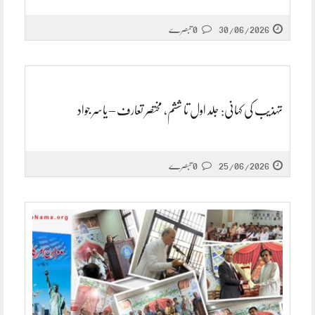
30/06/2026
0 تبصرے
تہذیب کی کہانی: جلد اول تا ششم، مختصر تعارف – یاسر جواد
25/06/2026
0 تبصرے