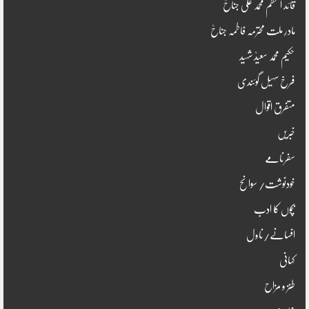
قائد اعظم محمد علی جناحؒ
مادرِ ملت محترمہ فاطمہ جناحؒ
حکیم محمد سعیدؒ شہید
فرخ سہیل گوئندی
متفرق اقوال
خبریں
سفرنامے
خودنوشت/ سوانح
بچوں کا ادب
افسانے/ناول
کہانی
طنز و مزاح