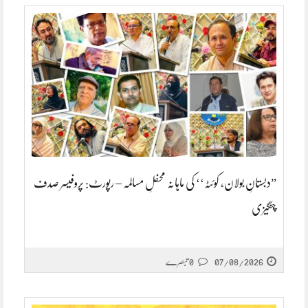
”دبستانِ بولان، کوئٹہ‘‘ کی ماہانہ محفلِ مسالمہ – رپورٹ: پروفیسر صدف
چنگیزی
07/08/2026
0 تبصرے