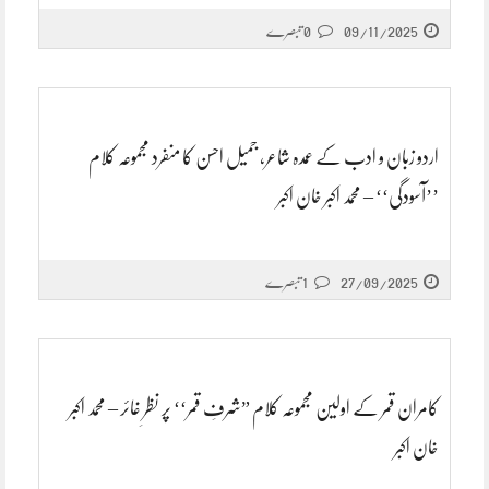
09/11/2025
0 تبصرے
اردو زبان و ادب کے عمدہ شاعر، جمیل احسن کا منفرد مجموعہ کلام
’’آسودگی‘‘ – محمد اکبر خان اکبر
27/09/2025
1 تبصرے
کامران قمر کے اولین مجموعہ کلام ”شرفِ قمر‘‘ پر نظرِ غائر – محمد اکبر
خان اکبر