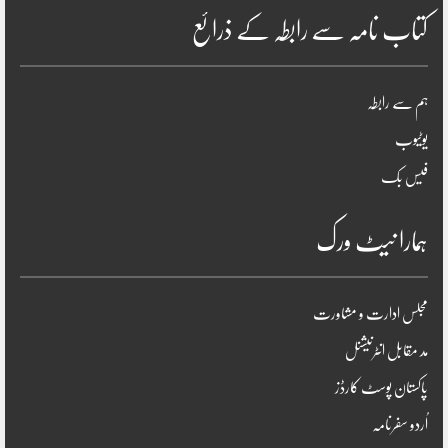
کتاب نامہ سے رابطہ کے ذرائع
ہم سے رابطہ
یوٹیوب
فیس بک
ہمارا نیٹ ورک
مجلس ادارت و مشاورت
مد مقابل انٹرنیشنل
پاکستان پوسٹ کارڈز
اُردو سفرنامہ