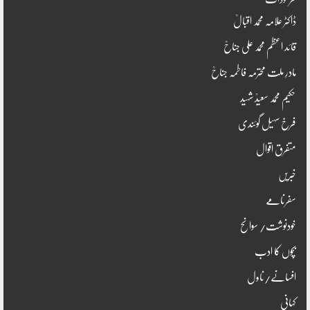
ڈاکٹر علامہ محمد اقبالؒ
قائد اعظم محمد علی جناحؒ
مادرِ ملت محترمہ فاطمہ جناحؒ
حکیم محمد سعیدؒ شہید
فرخ سہیل گوئندی
متفرق اقوال
خبریں
سفرنامے
خودنوشت/ سوانح
بچوں کا ادب
افسانے/ناول
کہانی