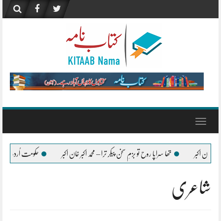
Skip
to
content
Toggle
navigation
راپا روح تو بزمِ سخن پیکر ترا – محمد اکبر خان اکبر
حکومت اُردو زبان کے فروغ کے لیے ہر ممک
شاعری