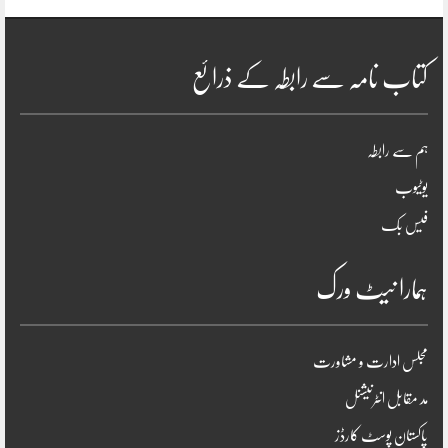
کتاب نامہ سے رابطہ کے ذرائع
ہم سے رابطہ
یوٹیوب
فیس بک
ہمارا نیٹ ورک
مجلس ادارت و مشاورت
مد مقابل انٹرنیشنل
پاکستان پوسٹ کارڈز