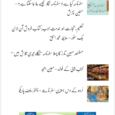
سفرنامہ کیا ہے؟ سفرنامہ نگار کیسے بنا جا سکتا ہے؟ –
حسنین نازشؔ
تعلیم، تجارت اور خدمتِ ادب: کتاب فروش آن لائن
بُک سٹور – حذیفہ محمد اسحٰق
مستنصر حسین تارڑ کا پہلا سفرنامہ ”نکلے تیری تلاش میں‘‘
کتب بینی کے فوائد – مبین امجد
اُردو کے دس بہترین سفر نامے – ڈاکٹر رؤف پاریکھ