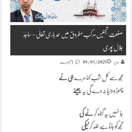
صنعت تجنیس مرکب مفروق میں حمد باری تعالٰی – ساجدؔ
جلال پوری
08/03/2025
مدیر
1 تبصرے
مجھ سے کل شب کہا مرے
جی نے
چھوڑو دنیا نہ دے گی یہ
جینے
جا نہیں یہ گناہ کر
نے کی
تجھ کو جانا ہے خلد کر
نیکی