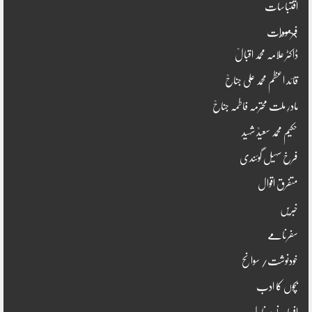
اقتباسات
فرمودات
ڈاکٹر علامہ محمد اقبالؒ
قائد اعظم محمد علی جناحؒ
مادرِ ملت محترمہ فاطمہ جناحؒ
حکیم محمد سعیدؒ شہید
فرخ سہیل گوئندی
متفرق اقوال
خبریں
سفرنامے
خودنوشت/ سوانح
بچوں کا ادب