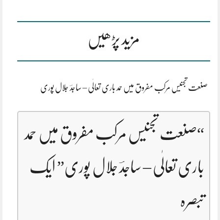
مزید پڑھیں
صنعت تجنیس مرکب مفروق میں حمد باری تعالٰی – ساجدؔ جلال پوری
“
صنعت تجنیس مرکب مفروق میں حمد
باری تعالٰی – ساجدؔ جلال پوری
” ایک
تبصرہ