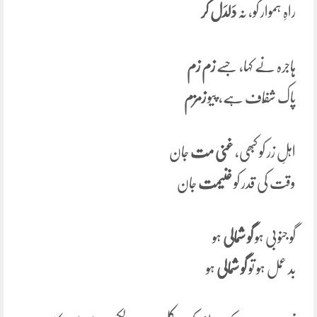
راہِ ہموار کو، نہ
دَلدَل کر
ہاجرہ نے کہا، جسے
زم زم
پاک شفّاف ہے، پیو
زمزم
اہلِ زر کو کبھی,
غنی مت
جان
وقت کی قدر کو
غنیمت
جان
گو جنوبی ہو
گو شمالی
ہو
بد عمل ہو تو
گو شمالی
ہو