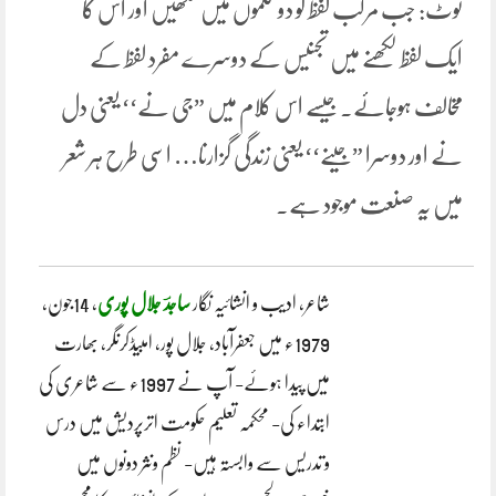
نوٹ: جب مرکب لفظ کو دو کلموں میں لکھیں اور اس کا
ایک لفظ لکھنے میں تجنیس کے دوسرے مفرد لفظ کے
مخالف ہوجائے. جیسے اس کلام میں ”جی نے‘‘ یعنی دل
نے اور دوسرا ”جینے‘‘ یعنی زندگی گزارنا… اسی طرح ہر شعر
میں یہ صنعت موجود ہے.
شاعر، ادیب و انشائیہ نگار
ساجدؔ جلال پوری
، 14جون،
1979ء میں جعفرآباد، جلال پور، امبیڈکرنگر، بھارت
میں پیدا ہوئے- آپ نے 1997ء سے شاعری کی
ابتداء کی- محکمہ تعلیم حکومت اترپردیش میں درس
و تدریس سے وابستہ ہیں- نظم ونثر دونوں میں