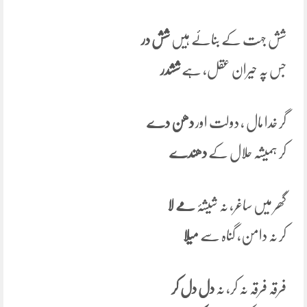
شش جہت کے بنائے ہیں
شش در
جس پہ حیران عقل، ہے
ششدر
گر خدا مال , دولت اور
دھن دے
کر ہمیشہ حلال کے
دھندے
گھر میں ساغر, نہ شیشۂ
مے لا
کر نہ دامن، گناہ سے
میلا
فرقہ فرقہ نہ کر، نہ
دل دل کر