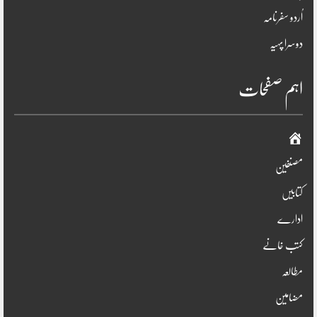
اُردو سفرنامہ
دوسرا پہیہ
اہم صفحات
صفحہ
اوّل
مصنفین
کتابیں
ادارے
کتب خانے
مطالعہ
مضامین