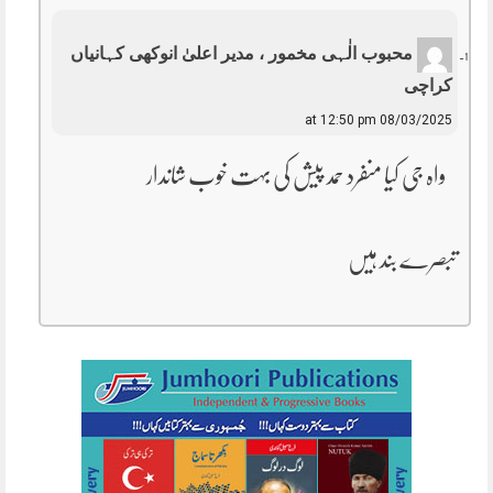
محبوب الٰہی مخمور ، مدیر اعلیٰ انوکھی کہانیاں
کراچی
08/03/2025 at 12:50 pm
واہ جی کیا منفرد حمد پیش کی بہت خوب شاندار
تبصرے بند ہیں