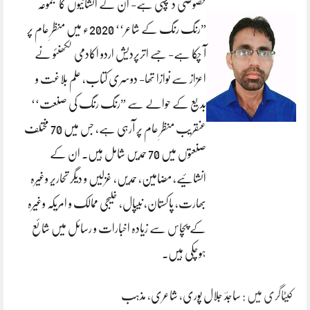
خصوصی دلچسپی ہے- ان کے انشائیوں کا مجموعہ
”رنگ رنگ کے شاعر‘‘ 2020ء میں منظرِ عام پر
آ چکا ہے- جسے اترپردیش اردو اکادمی لکھنئو نے
اعزاز سے نوازا تھا- دوسری کتاب، علم بلاغت و
بدیع کے حوالے سے ”رنگ رنگ کی صنعت‘‘
عنقریب منظرِ عام پر آرہی ہے، جس میں 70 مختلف
صنعتوں میں 70 حمدیں شامل ہیں۔ ان کے
انشائیے، مضامین، حمدیں، غزلیں و دیگر تحاریر وغیرہ
بھارت، پاکستان، نیپال، خلیجی ممالک و امریکہ وغیرہ
کے پچاس سے زیادہ اخبارات و رسائل میں شائع
ہوچکی ہیں.
کیٹاگری میں :
ساجدؔ جلال پوری
،
شاعری
،
مذہب