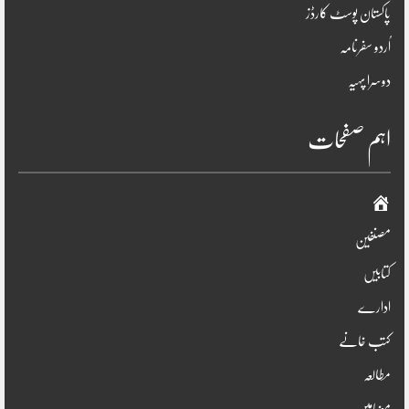
پاکستان پوسٹ کارڈز
اُردو سفرنامہ
دوسرا پہیہ
اہم صفحات
صفحہ
اوّل
مصنفین
کتابیں
ادارے
کتب خانے
مطالعہ
مضامین