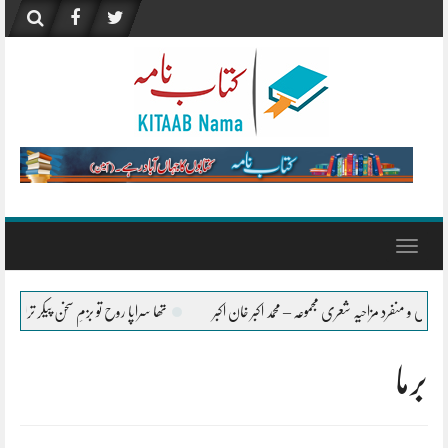
Skip
to
content
Toggle
navigation
فرد مزاحیہ شعری مجموعہ – محمد اکبر خان اکبر
تھا سراپا روح تو بزمِ سخن پیکر ترا – محمد اکبر خان اک
برما