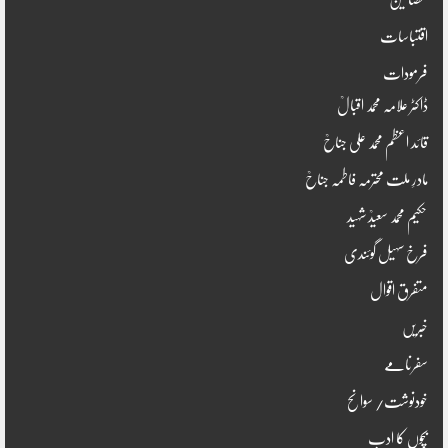
اقتباسات
فرمودات
ڈاکٹر علامہ محمد اقبالؒ
قائد اعظم محمد علی جناحؒ
مادرِ ملت محترمہ فاطمہ جناحؒ
حکیم محمد سعیدؒ شہید
فرخ سہیل گوئندی
متفرق اقوال
خبریں
سفرنامے
خودنوشت/ سوانح
بچوں کا ادب