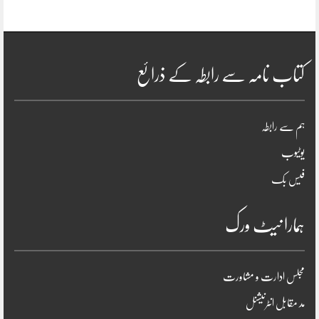
کتاب نامہ سے رابطہ کے ذرائع
ہم سے رابطہ
یوٹیوب
فیس بک
ہمارا نیٹ ورک
مجلس ادارت و مشاورت
مد مقابل انٹرنیشنل