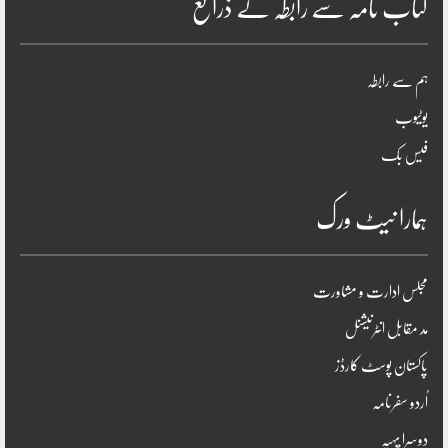
کتاب نامہ سے رابطہ کے ذرائع
ہم سے رابطہ
یوٹیوب
فیس بک
ہمارا نیٹ ورک
مجلس ادارت و مشاورت
مد مقابل انٹرنیشنل
پاکستان پوسٹ کارڈز
اُردو سفرنامہ
دوسرا پہیہ