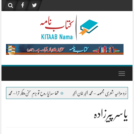
Skip
to
content
Toggle
navigation
 شعری مجموعہ – محمد اکبر خان اکبر
تھا سراپا روح تو بزمِ سخن پیکر ترا – محمد اکبر خان اکبر
یاسر پیرزادہ