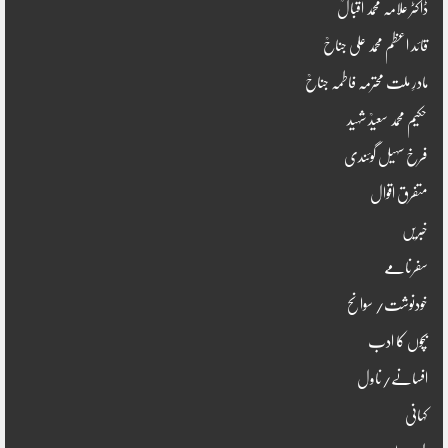
ڈاکٹر علامہ محمد اقبالؒ
قائد اعظم محمد علی جناحؒ
مادرِ ملت محترمہ فاطمہ جناحؒ
حکیم محمد سعیدؒ شہید
فرخ سہیل گوئندی
متفرق اقوال
خبریں
سفرنامے
خودنوشت/ سوانح
بچوں کا ادب
افسانے/ناول
کہانی