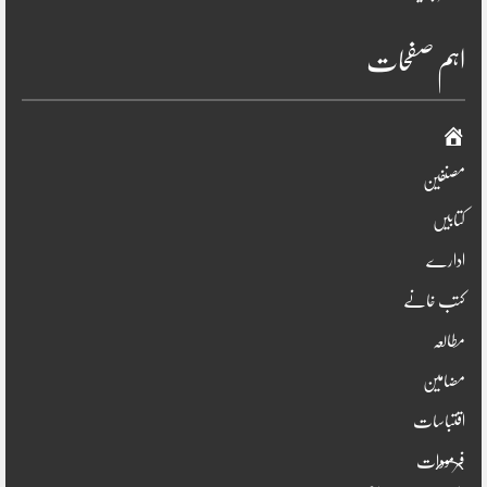
اہم صفحات
صفحہ
اوّل
مصنفین
کتابیں
ادارے
کتب خانے
مطالعہ
مضامین
اقتباسات
فرمودات