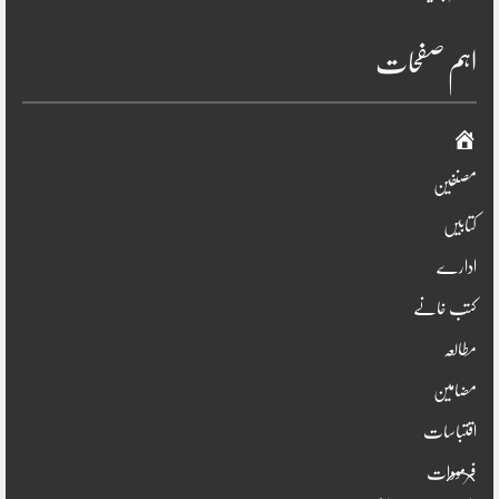
اہم صفحات
صفحہ
اوّل
مصنفین
کتابیں
ادارے
کتب خانے
مطالعہ
مضامین
اقتباسات
فرمودات