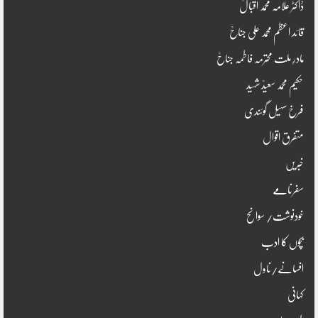
ڈاکٹر علامہ محمد اقبالؒ
قائد اعظم محمد علی جناحؒ
مادرِ ملت محترمہ فاطمہ جناحؒ
حکیم محمد سعیدؒ شہید
فرخ سہیل گوئندی
متفرق اقوال
خبریں
سفرنامے
خودنوشت/ سوانح
بچوں کا ادب
افسانے/ناول
کہانی