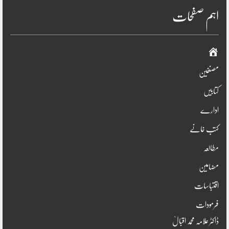
اہم صفحات
صفحہ
اوّل
مصنفین
کتابیں
ادارے
کتب خانے
مطالعہ
مضامین
اقتباسات
فرمودات
ڈاکٹر علامہ محمد اقبالؒ