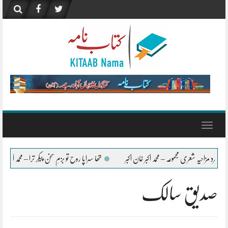
Skip
to
content
Toggle
navigation
ی مجموعہ – محمد اکبر خان اکبر
تھا سراپا روح تو بزمِ سخن پیکر ترا – محمد اکبر خان اکبر
حک
صدیق سالک