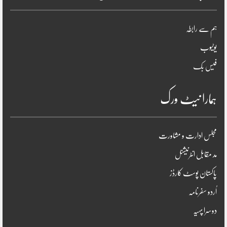
ہم سے رابطہ
یوٹیوب
فیس بک
ہمارا نیٹ ورک
مجلس ادارت و مشاورت
مد مقابل انٹرنیشنل
پاکستان پوسٹ کارڈز
اُردو سفرنامہ
دوسرا پہیہ