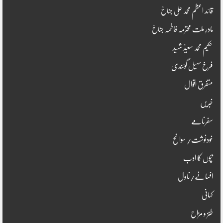
قائد اعظم محمد علی جناحؒ
مادرِ ملت محترمہ فاطمہ جناحؒ
حکیم محمد سعیدؒ شہید
فرخ سہیل گوئندی
متفرق اقوال
خبریں
سفرنامے
خودنوشت/ سوانح
بچوں کا ادب
افسانے/ناول
کہانی
طنز و مزاح