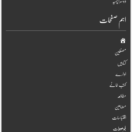
دوسرا پہیہ
اہم صفحات
صفحہ
اوّل
مصنفین
کتابیں
ادارے
کتب خانے
مطالعہ
مضامین
اقتباسات
فرمودات