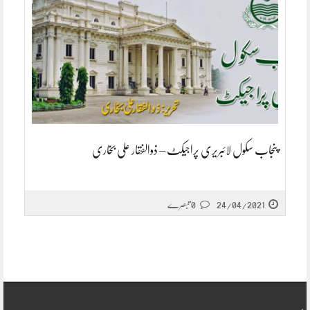
پنجاب سکول لائبریری پراجیکٹ – ذوالفقار علی بخاری
24/04/2021
0 تبصرے