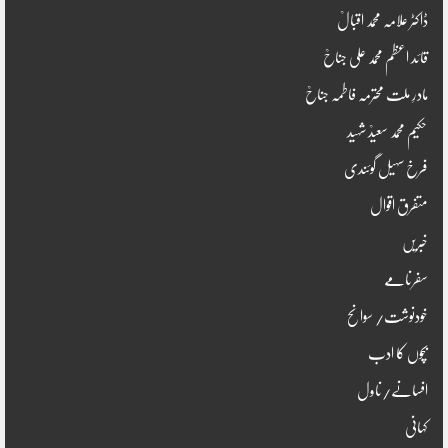
ڈاکٹر علامہ محمد اقبالؒ
قائد اعظم محمد علی جناحؒ
مادرِ ملت محترمہ فاطمہ جناحؒ
حکیم محمد سعیدؒ شہید
فرخ سہیل گوئندی
متفرق اقوال
خبریں
سفرنامے
خودنوشت/ سوانح
بچوں کا ادب
افسانے/ناول
کہانی