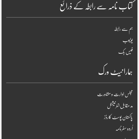
کتاب نامہ سے رابطہ کے ذرائع
ہم سے رابطہ
یوٹیوب
فیس بک
ہمارا نیٹ ورک
مجلس ادارت و مشاورت
مد مقابل انٹرنیشنل
پاکستان پوسٹ کارڈز
اُردو سفرنامہ