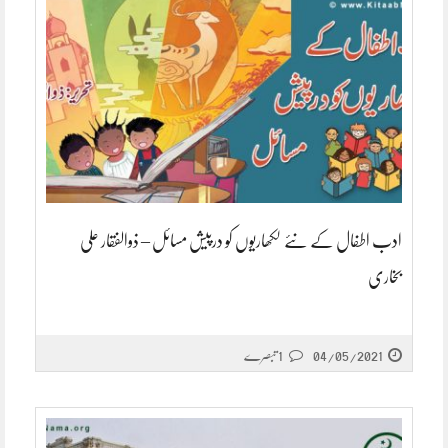
ادب اطفال کے نئے لکھاریوں کو درپیش مسائل – ذوالفقار علی
بخاری
04/05/2021
1 تبصرے