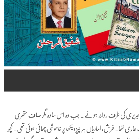
 یولی سیز (Ulysses)… دونوں لائبریری کی طرف روانہ ہوئے. جب وہ اس سادہ مگر صاف ستھری
تھا. فرش، الماریاں ہر چیز دیکھا پر خاموشی چھائی ہوئی تھی. کچھ