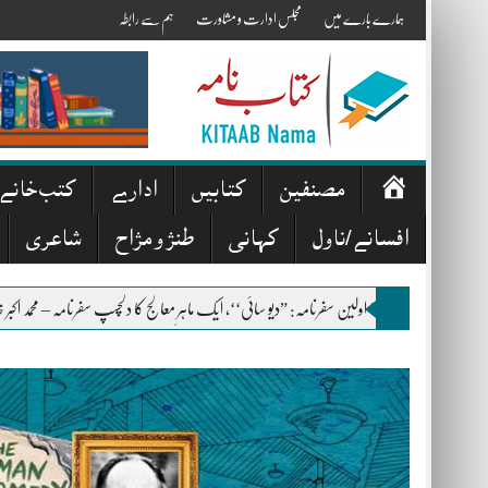
Skip
ہمارے بارے میں
مجلس ادارت و مشاورت
ہم سے رابطہ
to
content
صفحہ
مصنفین
کتابیں
ادارے
کتب خانے
اوّل
افسانے/ناول
کہانی
طنز و مزاح
شاعری
لزئی کا اولین سفرنامہ: ”دیو سائی‘‘، ایک ماہرِ معالج کا دلچسپ سفرنامہ – محمد اکبر خان اکبر
”