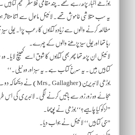
بوڑھے اخبار پڑھ رہے تھے. چند مقامی فلاسفر ضخیم کتابیں 
یہ سب متلاشی خاموش تھے. لائینل ماحول سے اتنا متاثر ہوا
مطالعہ کرنے والوں سے زیادہ کتابوں کا رعب پڑا. یولی سیز بھ
رہا تھا اور یولی سیز پڑھنے والوں کے چہرے.
لائینل ان پڑھ تھا پھر بھی کتابوں کا شوق اسے کھینچ لایا. و
کتابیں ہیں. یہ سرخ کتاب ہے. یہ سبز اور وہ نیلی.‘‘
بوڑھی لائبریرین (allagher
بجائے وہ زور زور سے باتیں کرنے لگی. لائبریری کی اس طرح
”لڑکو کیا چاہیے؟‘‘ بوڑھی نے پوچھا.
”جی کتابیں‘‘ لائینل نے جواب دیا.