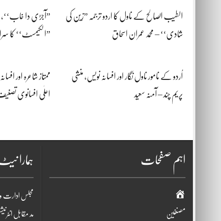
الطیب الصالح کے ناول کا اردو ترجمہ ”زین کی
”آجڑی دا خاب‘‘، پاؤ
شادی‘‘ – محمد عمران اسحاق
”الکیمسٹ‘‘ کا سرا
اُردو کے نامور ناول نگار اور افسانہ نویس، منشی
ممتاز شاعرہ اور افسان
پریم چند – آمنہ سعید
اعلٰی افسانوی تص
اہم صفحات
ہمارا نی
صفحہ
مجلس ادارت و
اوّل
مصنفین
مد مقابل انٹرنی