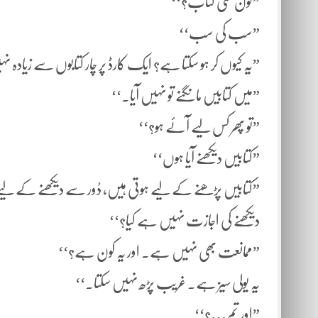
”کون سی کتاب؟‘‘
”سب کی سب‘‘
”یہ کیوں کر ہو سکتا ہے؟ ایک کارڈ پر چار کتابوں سے زیادہ
”میں کتابیں مانگنے تو نہیں آیا.‘‘
”تو پھر کس لیے آئے ہو؟‘‘
”کتابیں دیکھنے آیا ہوں‘‘
”کتابیں پڑھنے کے لیے ہوتی ہیں، دُور سے دیکھنے کے لی
دیکھنے کی اجازت نہیں ہے کیا؟‘‘
”ممانعت بھی نہیں ہے. اور یہ کون ہے؟‘‘
یہ یولی سیز ہے. غریب پڑھ نہیں سکتا.‘‘
”اور تم…؟‘‘