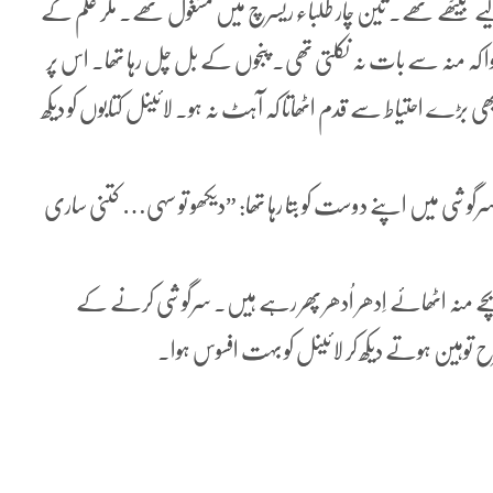
لیے بیٹھے تھے. تین چار طلباء ریسرچ میں مشغول تھے. مگر علم کے
 کہ منہ سے بات نہ نکلتی تھی. پنجوں کے بل چل رہا تھا. اس پر
ی بڑے احتیاط سے قدم اٹھاتا کہ آہٹ نہ ہو. لائینل کتابوں کو دیکھ
ہ سرگوشی میں اپنے دوست کو بتا رہا تھا: ”دیکھو تو سہی… کتنی ساری
Mrs. G) نے دیکھا کہ دو بچے منہ اٹھائے اِدھر اُدھر پھر رہے ہیں. سرگوشی کرنے کے
 توہین ہوتے دیکھ کر لائینل کو بہت افسوس ہوا.