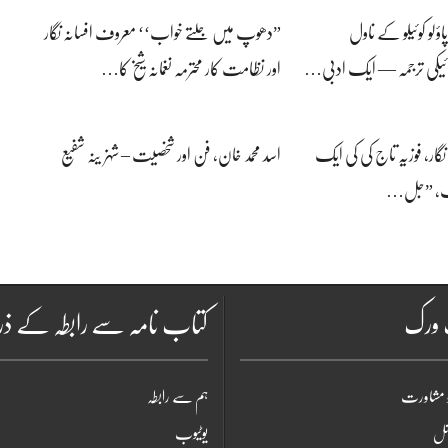
لو کوئیلو کے ناول
”دھوپ میں جلتے خواب‘‘ معروف افسانہ نگار
ئیکی ترجمہ — ایک ادبی…
اور نظامت کار محترمہ نغمانہ شیخ کا…
ہ نگار، فوزیہ تاج کی کی ایک
اسد محمد خان، فن اور شخصیت – شہزینہ شفیع
نیف، ”جل…
ٹ ورک
کتاب نامہ سے رابطہ کے ذر
 مشاورت
ہم سے رابطہ
شنل
یوٹیوب