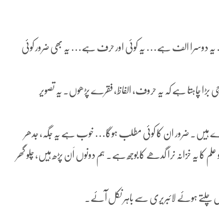
ہ دوسرا الف ہے… یہ کوئی اور حرف ہے… یہ بھی ضرور کوئی
ی بڑا چاہتا ہے کہ یہ حروف، الفاظ، فقرے پڑھوں. یہ تصویر
ے ہیں. ضرور ان کا کوئی مطلب ہوگا… خوب ہے یہ جگہ، جدھر
علم کا یہ خزانہ نرا گدھے کا بوجھ ہے. ہم دونوں اَن پڑھ ہیں، چلو گھر
چلتے ہوئے لائبریری سے باہر نکل آئے.