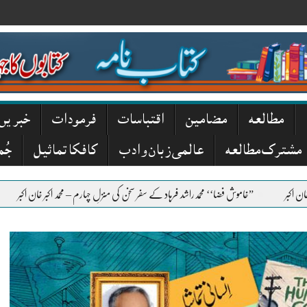
مطالعہ
مضامین
اقتباسات
فرمودات
خبریں
مشترک مطالعہ
عالمی زبان و ادب
کافکا تماثیل
جُم
خاموش فضا‘‘ محمدراشد فرہاد کے سفر سخن کی منزلِ چہارم – محمد اکبر خان اکبر
”دبستانِ بولا