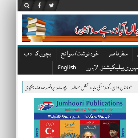
سفرنامے
خودنوشت/ سوانح
بچوں کا ادب
ہوری پبلیکیشنز، لاہور
English
ن، کوئٹہ‘‘ کی ماہانہ محفلِ مسالمہ – رپورٹ: پروفیسر صدف چنگیزی
”منکر نکیر‘‘، سید معین اختر