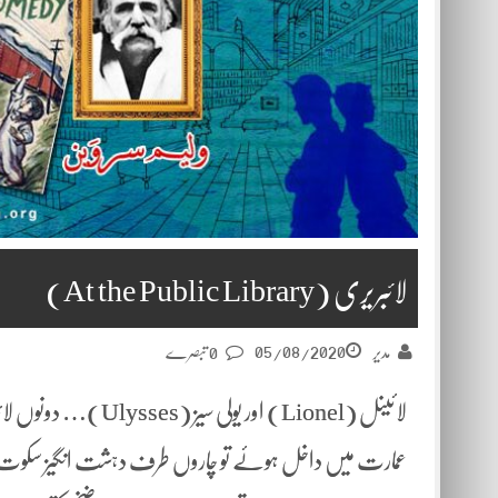
لائبریری (At the Public Library)
05/08/2020
مدیر
0 تبصرے
لائینل (Lionel) اور
عمارت میں داخل ہوئے تو چاروں طرف دہشت انگیز سکوت طاری 