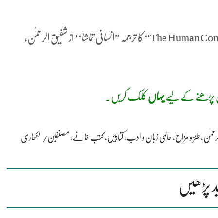
(ولیم سروَین (William Saroyan) کی کتاب ”The Human Comedy‘‘ کا ترجمہ ”انسانی تماشا‘‘ از شفیق الرحمٰن،
اول پڑھنے کے لیے
یہاں
کلک کریں.
رحمٰن
،
طنز و مزاح
،
عالمی زبان و ادب
،
کتابیں
،
کتب خانے
،
مصنفین/ لکھاری
د پڑھیں