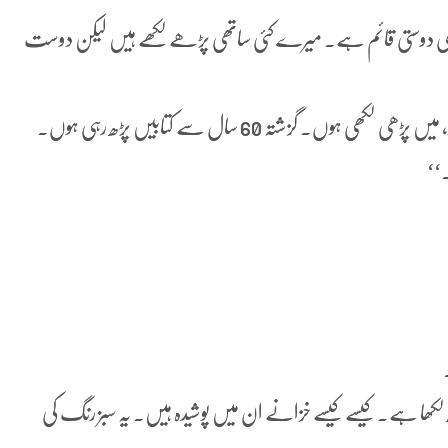
ری دوستی قائم ہے. میرے کئی ساتھی پڑھے لکھے ہیں لیکن دوست
بوڑھی نے غور سے دونوں کو دیکھا… ”چلو کیا ہوا جو اَن پڑھ ہو، میں پڑھی لکھی ہوں. گزشتہ 60 سال سے کتابیں پڑھ رہی ہوں.
.‘‘
ھ لکھا ہے. کیسے کیسے خزانے ان میں پوشیدہ ہیں. یہ سبز رنگ کی