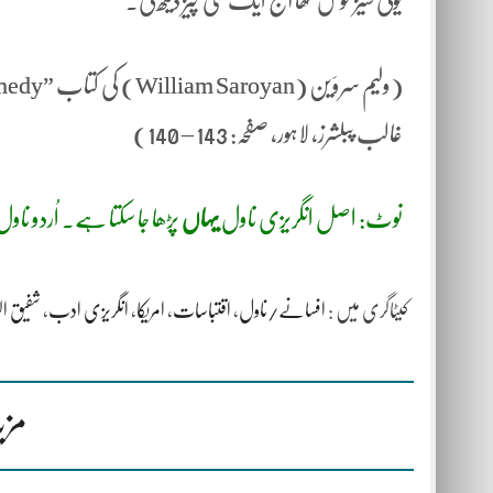
یولی سیز خوش تھا آج ایک نئی چیز دیکھ لی.
غالب پبلشرز، لاہور، صفحہ: 143 – 140)
نوٹ: اصل انگریزی ناول
یہاں
پڑھا جا سکتا ہے. اُردو ن
کیٹاگری میں :
افسانے/ناول
،
اقتباسات
،
امریکا
،
انگریزی ادب
،
شفیق ال
مزی