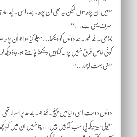
”میں ان پڑھ ہوں لیکن یہ بھی ان پڑھ ہے، اسی لیے ہما
سرف یہی ہے…‘‘
کوئی خاص فرق نہیں پڑا. کتابیں دیکھنا چاہتے ہو، جاؤ دیکھ لو
”جی بہت اچھا…‘‘
دونوں دوست اسی دنیا میں پہنچ گئے جو بے حد پراسرار تھی.
”یولی سیز دیکھ یی سب کتابیں ہیں… پتا نہیں ان میں کیا کچ