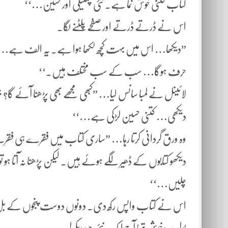
کتاب کتنی خوش نما ہے. نئی چمکیلی اور حسین…‘‘
اس نے ڈرتے ڈرتے اور صفحے پلٹنے لگا.
”دیکھا… اس میں بہت کچھ لکھا ہوا ہے. یہ الف ہے… ی
حرف ہوگا… سب کے سب مختلف ہیں.‘‘
لائینل نے لمبا سانس لیا… ”کبھی مجھے بھی پڑھنا آئے گا؟ ج
دیکھی… کتنی حسین لڑکی ہے…‘‘
وہ ورق گردانی کرتا رہا… ”ساری کتاب میں فقرے ہی فقر
دیکھو کتابوں کے ڈھیر لگے ہوئے ہیں. لیکن پڑھنا نہ آتا ہو تو 
چلیں…‘‘
اس نے کتاب واپس رکھ دی. دونوں دوست پنجوں کے بل 