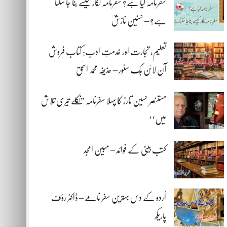
سفرنامہ کیا ہے؟ سفرنامہ نگار کیسے بنا جا سکتا
ہے؟ – حسنین نازشؔ
تعلیم، تجارت اور خدمتِ ادب: کتاب فروش
آن لائن بُک سٹور – حذیفہ محمد اسحٰق
مستنصر حسین تارڑ کا پہلا سفرنامہ ”نکلے تیری تلاش
میں‘‘
کتب بینی کے فوائد – مبین امجد
اُردو کے دس بہترین سفر نامے – ڈاکٹر رؤف
پاریکھ