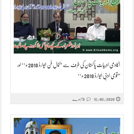
اکادمی ادبیات پاکستان کی طرف سے ”کمالِ فن ایوارڈ 2018ء‘‘ اور
”قومی ادبی ایوارڈ 2018ء‘‘
16/06/2020
0 تبصرے