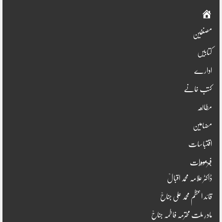
صفحہ
اوّل
مصنفین
کتابیں
ادارے
کتب خانے
مطالعہ
مضامین
اقتباسات
فرمودات
ڈاکٹر علامہ محمد اقبالؒ
قائد اعظم محمد علی جناحؒ
مادرِ ملت محترمہ فاطمہ جناحؒ