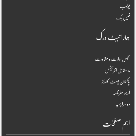
یوٹیوب
فیس بک
ہمارا نیٹ ورک
مجلس ادارت و مشاورت
مد مقابل انٹرنیشنل
پاکستان پوسٹ کارڈز
اُردو سفرنامہ
دوسرا پہیہ
اہم صفحات