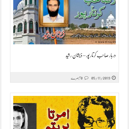
دربار صاحب کرتار پور – ذیشان رشید
05/11/2019
0 تبصرے