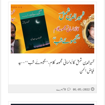
ظہیرالدین شمشؔ کا زُو لسانی مجموعہ کلام، ’’گیسوئے شب‘‘ – سید
فیاض الحسن
06/05/2022
0 تبصرے