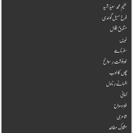
حکیم محمد سعیدؒ شہید
فرخ سہیل گوئندی
متفرق اقوال
خبریں
سفرنامے
خودنوشت/ سوانح
بچوں کا ادب
افسانے/ناول
کہانی
طنز و مزاح
شاعری
مشترک مطالعہ