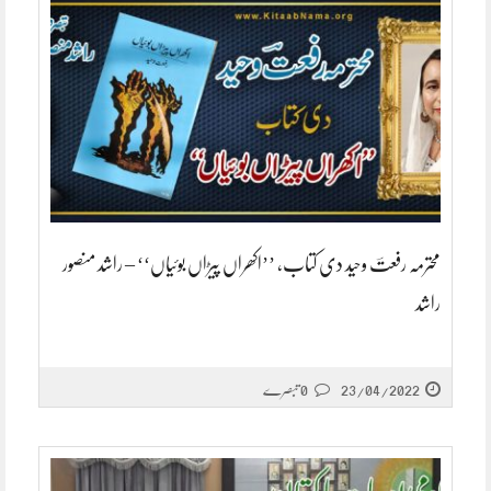
محترمہ رفعتؔ وحید دی کتاب، ’’اکھراں پیڑاں بوئیاں‘‘ – راشد منصور
راشد
23/04/2022
0 تبصرے