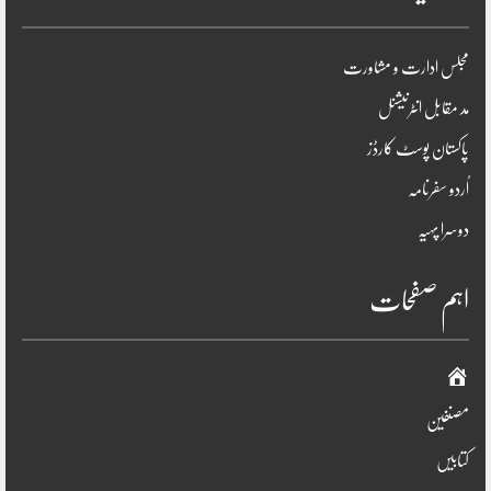
مجلس ادارت و مشاورت
مد مقابل انٹرنیشنل
پاکستان پوسٹ کارڈز
اُردو سفرنامہ
دوسرا پہیہ
اہم صفحات
صفحہ
اوّل
مصنفین
کتابیں