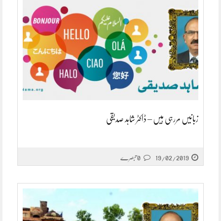
زبانیں مررہی ہیں – ڈاکٹر شاہد صدیقی
19/02/2019
0 تبصرے