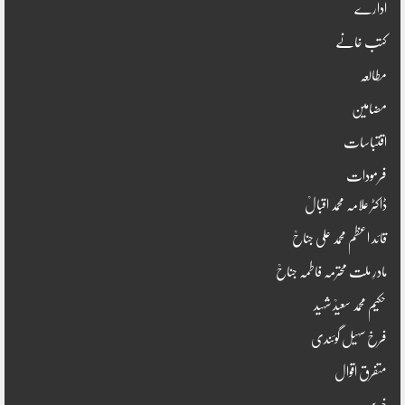
ادارے
کتب خانے
مطالعہ
مضامین
اقتباسات
فرمودات
ڈاکٹر علامہ محمد اقبالؒ
قائد اعظم محمد علی جناحؒ
مادرِ ملت محترمہ فاطمہ جناحؒ
حکیم محمد سعیدؒ شہید
فرخ سہیل گوئندی
متفرق اقوال