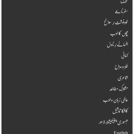
خبریں
سفرنامے
خودنوشت/ سوانح
بچوں کا ادب
افسانے/ناول
کہانی
طنز و مزاح
شاعری
مشترک مطالعہ
عالمی زبان و ادب
کافکا تماثیل
جُمہوری پبلیکیشنز، لاہور
English