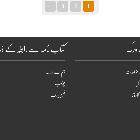
←
3
2
1
ٹ ورک
کتاب نامہ سے رابطہ کے ذر
 مشاورت
ہم سے رابطہ
شنل
یوٹیوب
ارڈز
فیس بک