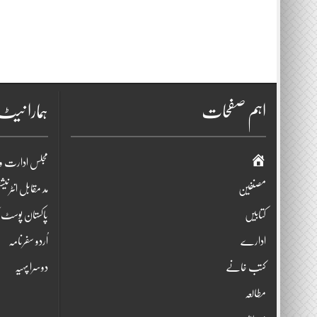
اہم صفحات
ہمارا نی
صفحہ
مجلس ادارت و
اوّل
مصنفین
مد مقابل انٹرنی
کتابیں
پاکستان پوسٹ ک
ادارے
اُردو سفرنامہ
کتب خانے
دوسرا پہیہ
مطالعہ