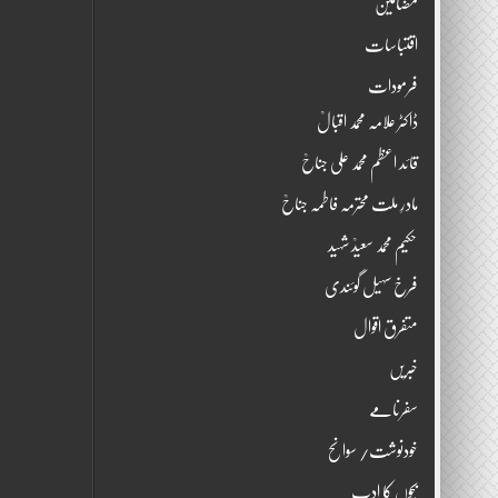
مضامین
اقتباسات
فرمودات
ڈاکٹر علامہ محمد اقبالؒ
قائد اعظم محمد علی جناحؒ
مادرِ ملت محترمہ فاطمہ جناحؒ
حکیم محمد سعیدؒ شہید
فرخ سہیل گوئندی
متفرق اقوال
خبریں
سفرنامے
خودنوشت/ سوانح
بچوں کا ادب