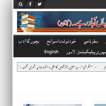
سفرنامے
خودنوشت/ سوانح
بچوں کا ادب
ہوری پبلیکیشنز، لاہور
English
”منکر نکیر‘‘، سید معین اختر نقوی کا اعلٰی و منفرد مزاحیہ شعری مجموعہ – محمد اکبر خان اکبر
تھا 