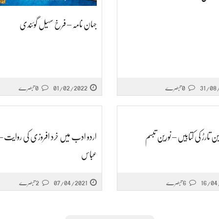
جہان نامہ – فرخ سہیل گوئندی
31/08
0 تبصرے
01/02/2022
0 تبصرے
ن تارڑ کی کتابیں – نورین تبسم
اردو ادب میں خرد افروزی کی روایت –
عباس
16/04
6 تبصرے
07/04/2021
2 تبصرے