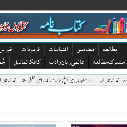
مطالعہ
مضامین
اقتباسات
فرمودات
خبریں
مشترک مطالعہ
عالمی زبان و ادب
کافکا تماثیل
جُم
ر خان اکبر
”بلوچستان میں اسٹیج ڈرامہ‘‘، ایک اعلٰی تحقیقی مقالہ – محمد اکبر خان اکبر