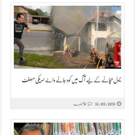
ناول بچانے کے لیے آگ میں کود جانے والے امریکی مصنف
16/09/2016
0 تبصرے