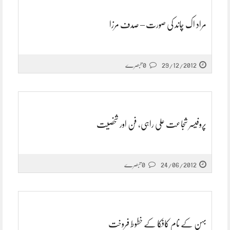
مراد اک چاند کی صورت – صدف مرزا
29/12/2012
0 تبصرے
پروفیسر شجاعت علی راہی، فن اور شخصیت
24/06/2012
0 تبصرے
بہن کے نام کافکا کے خطوط فروخت