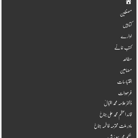
صفحہ
اوّل
مصنفین
کتابیں
ادارے
کتب خانے
مطالعہ
مضامین
اقتباسات
فرمودات
ڈاکٹر علامہ محمد اقبالؒ
قائد اعظم محمد علی جناحؒ
مادرِ ملت محترمہ فاطمہ جناحؒ
حکیم محمد سعیدؒ شہید