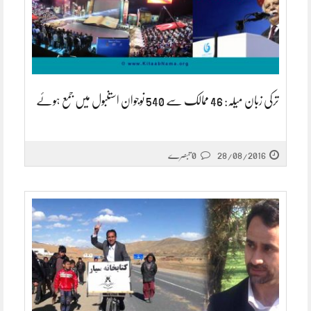
ترکی زبان میلہ: 46 ممالک سے 540 نوجوان استنبول میں جمع ہوئے
28/08/2016
0 تبصرے