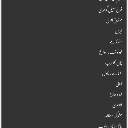
فرخ سہیل گوئندی
متفرق اقوال
خبریں
سفرنامے
خودنوشت/ سوانح
بچوں کا ادب
افسانے/ناول
کہانی
طنز و مزاح
شاعری
مشترک مطالعہ
عالمی زبان و ادب