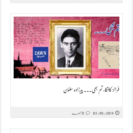
فرانز کافکا، تم بھی۔۔۔ پیرزادہ سلمان
03/06/2014
0 تبصرے