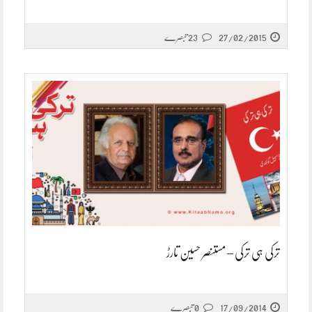
27/02/2015
23 تبصرے
ترکی ہی ترکی – مستنصر حسین تارڑ
17/09/2014
0 تبصرے