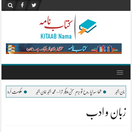
Skip
to
content
Toggle
navigation
بزمِ سخن پیکر ترا – محمد اکبر خان اکبر
حکومت اُردو زبان کے فروغ کے لیے ہر ممکن تعاون ج
زبان و ادب