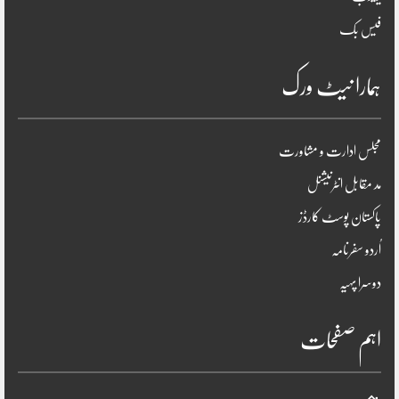
فیس بک
ہمارا نیٹ ورک
مجلس ادارت و مشاورت
مد مقابل انٹرنیشنل
پاکستان پوسٹ کارڈز
اُردو سفرنامہ
دوسرا پہیہ
اہم صفحات