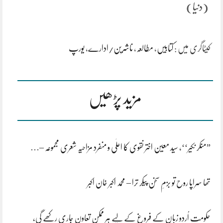
(دنیا)
کیٹاگری میں :
کتابیں
،
مطالعہ
،
ناشرین/ادارے
،
یورپ
مزید پڑھیں
”منکر نکیر‘‘، سید معین اختر نقوی کا اعلٰی و منفرد مزاحیہ شعری مجموعہ –…
تھا سراپا روح تو بزمِ سخن پیکر ترا – محمد اکبر خان اکبر
حکومت اُردو زبان کے فروغ کے لیے ہر ممکن تعاون جاری رکھے گی،