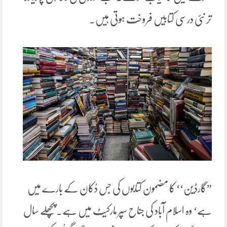
تر نئی درسی کتابیں فروخت ہوتی ہیں۔
”گارڈین‘‘ کا مضمون کتابوں کی جس دُکان کے بارے میں
ہے‘ وہ اسلام آباد کی جناح سپر مارکیٹ میں ہے۔ پچھلے سال