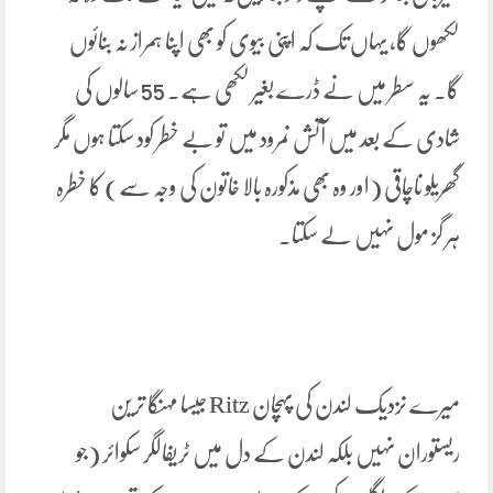
لکھوں گا، یہاں تک کہ اپنی بیوی کو بھی اپنا ہمراز نہ بنائوں
گا۔ یہ سطر میں نے ڈرے بغیر لکھی ہے۔ 55 سالوں کی
شادی کے بعد میں آتش نمرود میں تو بے خطر کود سکتا ہوں مگر
گھریلو ناچاقی (اور وہ بھی مذکورہ بالا خاتون کی وجہ سے) کا خطرہ
ہر گز مول نہیں لے سکتا۔
میرے نزدیک لندن کی پہچان Ritz جیسا مہنگا ترین
ریستوران نہیں بلکہ لندن کے دل میں ٹریفالگر سکوائر (جو