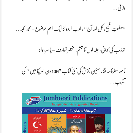
وفاقی…
”صنعتِ تلمیح، کل اور آج‘‘، ادبِ اردو کا ایک اہم موضوع – محمد اکبر…
تہذیب کی کہانی: جلد اول تا ششم، مختصر تعارف – یاسر جواد
نامور سفرنامہ نگار حسنین نازشؔ کی نئی کتاب ”100 دن امریکا میں‘‘ کی
تقریبِ…