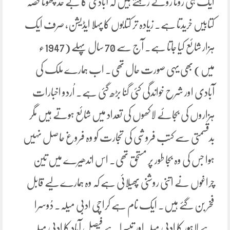
ایک ہی رونا روتے رہتے ہیں کہ آبادی کا بے حد چھوٹا حصہ
کتابیں خریدتا ہے۔ زیادہ تر کتابوں کا پہلا ایڈیشن، صرف ایک
ہزار شائع کیا جاتا ہے۔ آج سے 70 سال پہلے (1947ء
میں) بھی یہی صورت حال تھی۔ اب ہمارے ملک کی
آبادی اور شرح خواندگی کئی گنا بڑھ گئی ہے۔ اُردو اخبارات
ہزاروں کی بجائے لاکھوں کی تعداد میں شائع ہوتے ہیں مگر
بدقسمتی سے کتب فروشی کی تجارت کو وہ فروغ حاصل نہیں
ہوا جس کی وہ بجا طور پر مستحق تھی۔ اس اندھیرے میں تین
چراغوں نے اتنی روشنی پھیلائی ہے کہ وہ ہمارے لیے قابل
فخر بن گئے ہیں۔ ایک نام ہے کراچی ادبی میلہ۔ دُوسرا
ہے لاہور کا ادبی میلہ اور تیسرا ہے فیصل آباد کا ادبی میلہ۔