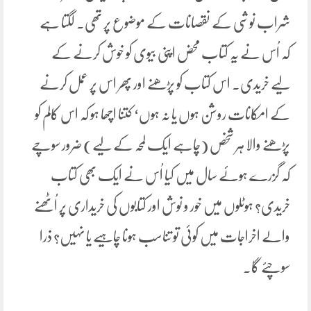
شراب نوشی کے نقصانات کے موضوع پر تھی۔ لگتا ہے
کہ اُس نے یہ کتاب محض اپنی بیوی کو خوش کرنے کے
لیے خریدی۔ اس کتاب کو پڑھنے اور پھر اس پر عمل کرنے
کے امکانات روشن ہوں یا نہ ہوں‘ کتنا اچھا ہو کہ اس کالم کو
پڑھنے والا ہر شخص (چاہے ایک لمحہ کے لیے) ضرور سوچے
کہ گزرے ہوئے سال میں کیا اُس نے ایک بھی کتاب
خریدی؟ ہوٹلوں میں خور و نوش اور کتابوں کی خریداری پر اُٹھنے
والے اخراجات میں کوئی تو تناسب ہونا چاہیے یا نہیں؟ ذرا
سوچئے گا۔