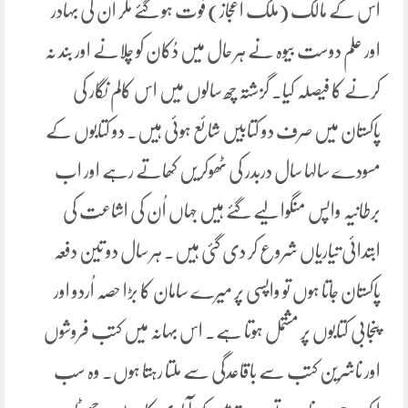
اس کے مالک (ملک اعجاز) فوت ہو گئے مگر اُن کی بہادر
اور علم دوست بیوہ نے ہر حال میں دُکان کو چلانے اور بند نہ
کرنے کا فیصلہ کیا۔ گزشتہ چھ سالوں میں اس کالم نگار کی
پاکستان میں صرف دو کتابیں شائع ہوئی ہیں۔ دو کتابوں کے
مسودے سالہا سال دربدر کی ٹھوکریں کھاتے رہے اور اب
برطانیہ واپس منگوا لیے گئے ہیں جہاں اُن کی اشاعت کی
ابتدائی تیاریاں شروع کر دی گئی ہیں۔ ہر سال دو تین دفعہ
پاکستان جاتا ہوں تو واپسی پر میرے سامان کا بڑا حصہ اُردو اور
پنجابی کتابوں پر مشتمل ہوتا ہے۔ اس بہانہ میں کتب فروشوں
اور ناشرین کتب سے باقاعدگی سے ملتا رہتا ہوں۔ وہ سب