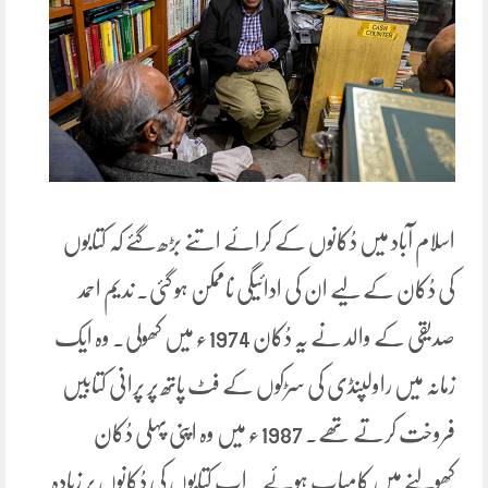
اسلام آباد میں دُکانوں کے کرائے اتنے بڑھ گئے کہ کتابوں
کی دُکان کے لیے ان کی ادائیگی ناممکن ہو گئی۔ ندیم احمد
صدیقی کے والد نے یہ دُکان 1974ء میں کھولی۔ وہ ایک
زمانہ میں راولپنڈی کی سڑکوں کے فٹ پاتھ پر پرانی کتابیں
فروخت کرتے تھے۔ 1987ء میں وہ اپنی پہلی دُکان
کھولنے میں کامیاب ہوئے۔ اب کتابوں کی دُکانوں پر زیادہ