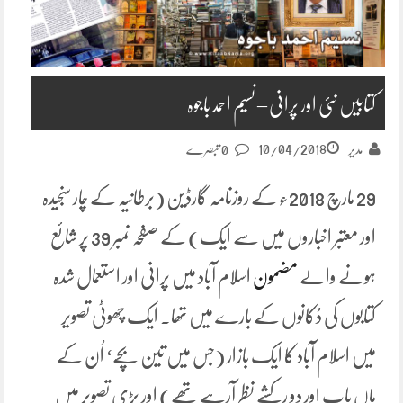
کتابیں نئی اور پرانی – نسیم احمد باجوہ
10/04/2018
مدیر
0 تبصرے
29 مارچ 2018ء کے روزنامہ گارڈین (برطانیہ کے چار سنجیدہ
اور معتبر اخباروں میں سے ایک) کے صفحہ نمبر 39 پر شائع
ہونے والے
مضمون
اسلام آباد میں پرانی اور استعمال شدہ
کتابوں کی دُکانوں کے بارے میں تھا۔ ایک چھوٹی تصویر
میں اسلام آباد کا ایک بازار (جس میں تین بچے‘ اُن کے
ماں باپ اور دو رکشے نظر آرہے تھے) اور بڑی تصویر میں