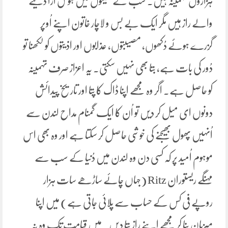
ہزاروں تہمینہ ہیں۔ سب کے سینوں میں ہوش اُڑا دینے
والے راز ہیں مگر ایک بے بس و لاچار خاتون اپنے اُوپر
گزرے ہوئے دُکھوں، مصیبتوں، عذابوں اور اذیتوں کو لکھنا تو
دُور کی بات ہے، بتا بھی نہیں سکتی۔ یہ اعزاز صرف تہمینہ
کو حاصل ہے۔ اگر وہ مجھے اپنا ڈاک کا پتا اور تاریخ پیدائش
دونوں ای میل کر دیں تو اُن کا ایک گمنام مداح لندن سے
اُنہیں پھول بھیجنے کی خوشی حاصل کر سکتا ہے اور وہ بھی اس
موہوم اُمید پر کہ کسی دن وہ لندن میں دُنیا کے سب سے
مہنگے ریستوران Ritz (جہاں چائے ساڑھے سات ہزار
روپے فی کس کے حساب سے پلائی جاتی ہے) میں اپنا
میزبان بنا کر مجھے اپنے راز بتا دیں۔ میں قیامت تک وہ نہ