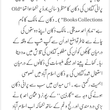
پرانی کتابوں کی دکان کا منظر (سائن بورڈ پر لکھا ہوا تھا “Old
Books Collections”). دکان کے مالک کا نام
ہے‘ ندیم احمد صدیقی۔ مالکِ دُکان اپنے دوستوں کی
چائے سے خاطر تواضع اور اُن سے گپ شپ کے وقفہ کے
درمیان گاہکوں کو اُن کی مطلوبہ کتابوں کی تلاش میں مدد دیتا
رہا۔ کھانے پینے اور مہنگے ملبوسات کی دُکانوں کے درمیان
استعمال شدہ کتابوں کی یہ دُکان اسلام آباد میں خصوصی
اہمیت رکھتی ہے۔ اس میدان میں سب سے پرانی دُکان
ہونے کی وجہ سے ”گارڈین‘‘ کے رپورٹر (عثمان احمد) نے
بڑی درد مندی اور رنج و غم کے ساتھ لکھا کہ اب اسلام آباد