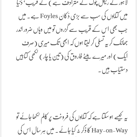
لاہور کے ریگل چوک کے مترادف ہے) کے قریب‘ دُنیا
میں کتابوں کی سب سے بڑی دُکان Foyles ہے۔ میں
جب بھی اس کے قریب سے گزروں تو میں وہاں ضرور اندر
جھانک کر یہ تسلی کر لیتا ہوں کہ ابھی تک میری (صرف
ایک) اور میرے بیٹے فاروق کی (تین یا چار) لکھی کتابیں
دستیاب ہیں۔
یہ کیسے ہو سکتا ہے کہ کتابوں کی فروخت پر کالم لکھا جائے تو
Hay-on-Way کا ذکر نہ کیا جائے۔ میں ہر سال اس کی