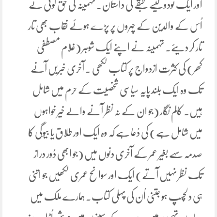
اور ایک نودولتیے طبقے کی داستان۔ تہمینہ کی حق گوئی نے
اُس کے والدین کے چہروں پر پڑے ہوئے نقاب بھی تار
تار کر دیئے۔ تہمینہ نے اپنے ایک شوہر (غلام مصطفی
کھر) کی کثرت ازدواج پر کتاب لکھی ۔ آخری خبریں آنے
تک وہ ایک بلند پایہ سیاسی شخصیت کے حرم میں شامل
ہیں۔ کالم نگار (جو ان کے نہ نظر آنے والے خیر خواہوں
میں شامل ہے) کی دُعا ہے کہ وہ ایک اور طلاق یا بیوگی کا
صدمہ سہے بغیر عمر کے آخری دنوں میں (جو ابھی دُور دراز
تک نظر نہیں آتے) ایک اور سوانح عمری لکھیں جو اتنی
ہی دلچسپ ہو جتنی اُن کی پہلی کتاب۔ ہمارے ملک میں