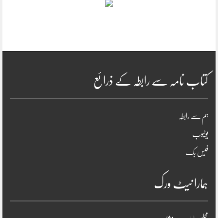
کتاب نامہ سے رابطہ کے ذرائع
ہم سے رابطہ
یوٹیوب
فیس بک
ہمارا نیٹ ورک