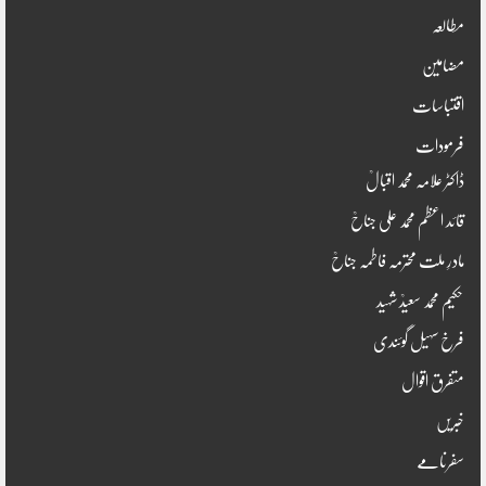
مطالعہ
مضامین
اقتباسات
فرمودات
ڈاکٹر علامہ محمد اقبالؒ
قائد اعظم محمد علی جناحؒ
مادرِ ملت محترمہ فاطمہ جناحؒ
حکیم محمد سعیدؒ شہید
فرخ سہیل گوئندی
متفرق اقوال
خبریں
سفرنامے