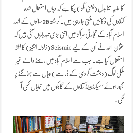
کا حُلیہ اتنا بدل (یعنی بگڑ) چکا ہے کہ وہاں استعمال شدہ
کتابوں کی دُکانیں مٹتی جا رہی ہیں۔ گزشتہ 20 سالوں کے اندر
اسلام آباد کے تجارتی مراکز میں اتنی بڑی تبدیلیاں آئی ہیں کہ
عثمان احمد نے اُن کے لیے Seismic (زلزلہ انگیز) کا لفظ
استعمال کیا ہے۔ جب سے اسلام آباد میں رہنے والے غیر
ملکی لوگ (دہشت گردی کے ڈر سے) وہاں سے بھاگنے پر
مجبور ہوئے‘ سیکنڈ ہینڈ کتابوں کے گاہکوں میں نمایاں کمی آ
گئی۔