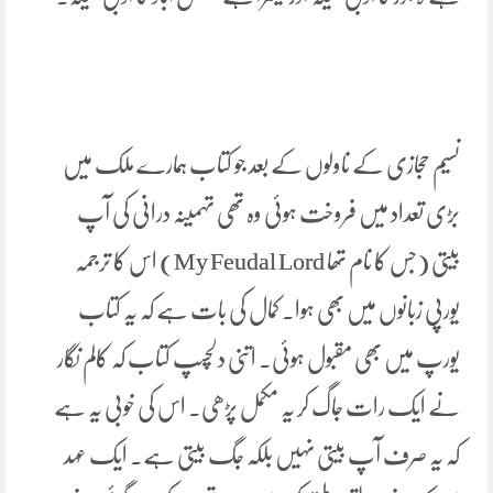
نسیم حجازی کے ناولوں کے بعد جو کتاب ہمارے ملک میں
بڑی تعداد میں فروخت ہوئی وہ تھی تہمینہ درانی کی آپ
بیتی (جس کا نام تھا My Feudal Lord) اس کا ترجمہ
یورپی زبانوں میں بھی ہوا۔ کمال کی بات ہے کہ یہ کتاب
یورپ میں بھی مقبول ہوئی۔ اتنی دلچسپ کتاب کہ کالم نگار
نے ایک رات جاگ کر یہ مکمل پڑھی۔ اس کی خوبی یہ ہے
کہ یہ صرف آپ بیتی نہیں بلکہ جگ بیتی ہے۔ ایک عہد