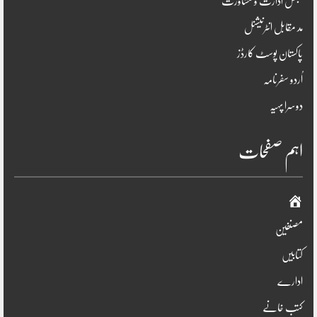
مجلس ادارت و مشاورت
مد مقابل انٹرنیشنل
پاکستان پوسٹ کارڈز
اُردو سفرنامہ
دوسرا پہیہ
اہم صفحات
صفحہ
اوّل
مصنفین
کتابیں
ادارے
کتب خانے