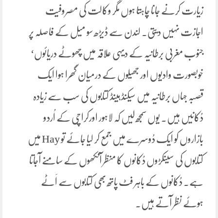
زیارت کرنے جانا چاہتا ہوں مگر وکالت کی مصروفیت
اجازت نہیں دیتی۔ لندن سے ڈیڑھ سو میل کے فاصلہ پر
جنوب مغربی برطانیہ کے دیہی علاقہ میں چھوٹے دریائوں‘
خوبصورت وادیوں اور جھیلوں کے درمیان گھرا ہوا ایک
قصبہ جہاں برطانیہ میں سیکنڈ ہینڈ کتابوں کی سب سے زیادہ
دُکانیں ہیں۔ یوں سمجھ لیں کہ لاہور اورکراچی کے اُردو
بازاروں کو ایک دُوسرے میں جمع کر لیا جائے تو Hay میں
کتابوں کی سینکڑوں دُکانوں کا منظر آنکھوں کے سامنے آجاتا
ہے۔ دُکانوں کے باہر فٹ پاتھ بھی کتابوں سے اَٹے
ہوئے نظر آتے ہیں۔