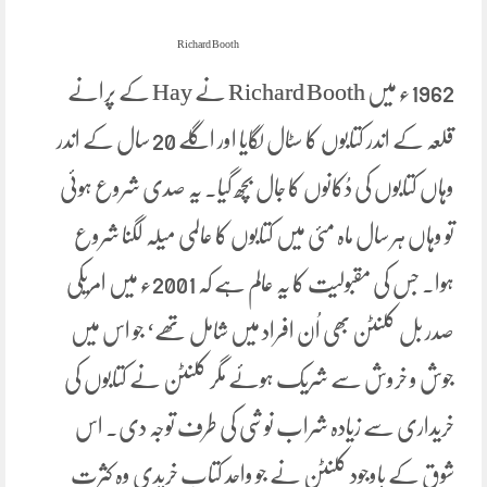
Richard Booth
1962ء میں Richard Booth نے Hay کے پرانے
قلعہ کے اندر کتابوں کا سٹال لگایا اور اگلے 20 سال کے اندر
وہاں کتابوں کی دُکانوں کا جال بچھ گیا۔ یہ صدی شروع ہوئی
تو وہاں ہر سال ماہ مئی میں کتابوں کا عالمی میلہ لگنا شروع
ہوا۔ جس کی مقبولیت کا یہ عالم ہے کہ 2001ء میں امریکی
صدر بل کلنٹن بھی اُن افراد میں شامل تھے‘ جو اس میں
جوش و خروش سے شریک ہوئے مگر کلنٹن نے کتابوں کی
خریداری سے زیادہ شراب نوشی کی طرف توجہ دی۔ اس
شوق کے باوجود کلنٹن نے جو واحد کتاب خریدی وہ کثرت