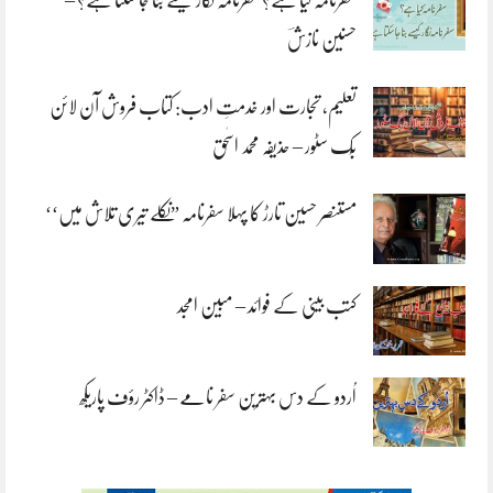
سفرنامہ کیا ہے؟ سفرنامہ نگار کیسے بنا جا سکتا ہے؟ –
حسنین نازشؔ
تعلیم، تجارت اور خدمتِ ادب: کتاب فروش آن لائن
بُک سٹور – حذیفہ محمد اسحٰق
مستنصر حسین تارڑ کا پہلا سفرنامہ ”نکلے تیری تلاش میں‘‘
کتب بینی کے فوائد – مبین امجد
اُردو کے دس بہترین سفر نامے – ڈاکٹر رؤف پاریکھ