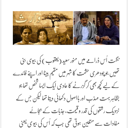
نگہت اُس ڈرامے میں منور سعید (یعقوب) کی بیوی بنی
تھیں جو چودھری حشمت کا شہر میں مقیم بیٹا اور اپنے فائدے
کے لیے کچھ بھی کر گزرنے کا عادی ایک ایسا شخص تھا جو
بظاہر بہت مہذب اور بااصول دکھائی دیتا تھا لیکن جس کے
نزدیک رشتوں کی قدر و قیمت، جذبات کے بجائے
مفادات سے متعین ہوتی تھی جب کہ اُس کی بیو ی یعنی