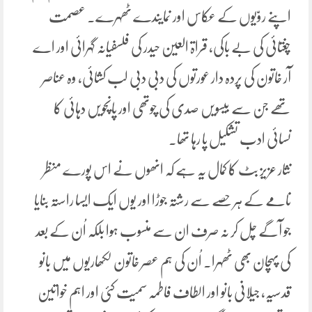
اپنے روّیوں کے عکاس اور نمایندے ٹھہرے۔ عصمت
چغتائی کی بے باکی، قراۃ العین حیدر کی فلسفیانہ گہرائی اور اے
آر خاتون کی پردہ دار عورتوں کی دبی دبی لب کشائی، وہ عناصر
تھے جن سے بیسویں صدی کی چوتھی اور پانچویں دہائی کا
نسائی ادب تشکیل پا رہا تھا۔
نثار عزیز بٹ کا کمال یہ ہے کہ انھوں نے اس پورے منظر
نامے کے ہر حصے سے رشتہ جوڑا اور یوں ایک ایسا راستہ بنایا
جو آگے چل کر نہ صرف ان سے منسوب ہوا بلکہ اُن کے بعد
کی پہچان بھی ٹھہرا۔ اُن کی ہم عصر خاتون لکھاریوں میں بانو
قدسیہ، جیلانی بانو اور الطاف فاطمہ سمیت کئی اور اہم خواتین