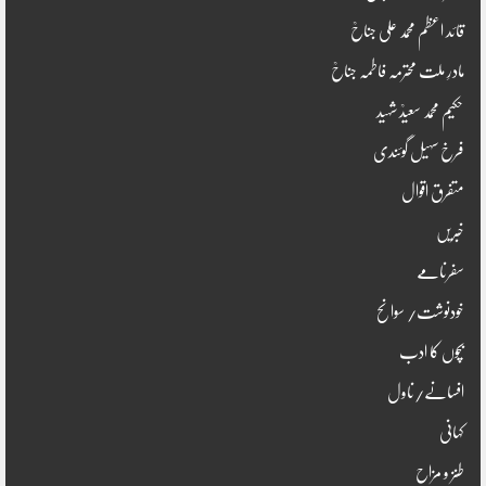
قائد اعظم محمد علی جناحؒ
مادرِ ملت محترمہ فاطمہ جناحؒ
حکیم محمد سعیدؒ شہید
فرخ سہیل گوئندی
متفرق اقوال
خبریں
سفرنامے
خودنوشت/ سوانح
بچوں کا ادب
افسانے/ناول
کہانی
طنز و مزاح