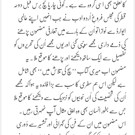
کا تعلق بھی اسی گروہ سے ہے. کوئی چار پانچ برس قبل دوحہ
قطر کی مجلس فروغِ اُردو ادب نے جب انھیں اپنے عالمی
ایوارڈ سے نوازا تو اُن کے بارے میں تعارفی مضمون پڑھنے
کی ذمے داری مجھے سونپی گئی اور یوں مجھے اُن کی تحریروں کو
تفصیل سے ایک ساتھ دیکھنے اور پڑھنے کا موقع ملا. یہ
مضمون اب میری کتاب ’’سچ کی تلاش میں‘‘ بھی شامل
ہے لیکن اس ہم سفری کا سب سے بڑا فائدہ یہ ہوا کہ مجھے
اُن کی شخصیت کی اُن خوبیوں کو نزدیک سے دیکھنے کا موقع ملا
جس سے بطور انسان بھی وہ اپنی مثال آپ ٹھہرتی رہیں.
اس مضمون میں ان کے فن کی گہرائی اور تشہیر سے دُوری