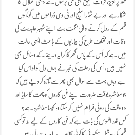
طور پر عزیز، ثروت عتیق بھی کئی برسوں سے ذہنی اختلال کا
شکار ہے اور بے شمار اسٹیج اور ٹی وی ڈراموں میں گونا گوں
قسم کے رول کرنے و الی نگہت بٹ اپنے شوہر عابد بٹ کی
وفات اور مختلف طرح کی بیماریوں کے باعث ایسی حالت
میں ہے کہ اُس کے پاس گھر کا کرایہ دینے کے وسائل بھی
نہیں ہیں، اُس کی رحلت کی خبر نے جہاں دل کو اداس کیا
ہے وہاں بہت سے سوال بھی پھر سے تازہ کر دیے ہیں کہ
جو معاشرہ بوقت ضرورت اپنے فن کاروں کو چھت کا سایا اور
دو وقت کی روٹی فراہم نہیں کر سکتا وہ کیسا معاشرہ ہے؟
کس قدر افسوس کی بات ہے کہ فن کاروں کے لیے نہ تو کسی
قسم کی سوشل سیکیورٹی کا کوئی نظام ہے اور نہ ہی اُن میں