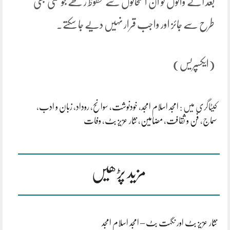
بعد آنے والوں کو ان امتحانوں سے محفوظ رکھے جو کسی بھی
طرح سے جائز اور واجب قرار نہیں دیے جا سکتے۔
(ایکسپریس)
کیٹاگری میں :
امجد اسلام امجد
،
خودنوشت، سوانح
،
روداد
،
زبان و ادب
،
سماج
،
فن و ثقافت
،
مضامین
،
نثار عزیز بٹ
،
وفات
مزید پڑھیں
نثار عزیز بٹ اور نگہت بٹ – امجد اسلام امجد