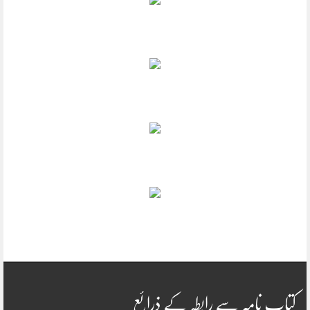
کتاب نامہ سے رابطہ کے ذرائع