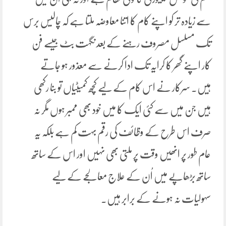
سے زیادہ تر کو اپنے کام کا اتنا معاوضہ ملتا ہے کہ چالیس برس
تک مسلسل مصروف رہنے کے بعد نگہت بٹ جیسے فن
کار اپنے گھر کا کرایہ تک ادا کرنے سے معذور ہو جاتے
ہیں. سرکار نے اس کام کے لیے کچھ کمیٹیاں تو بنا رکھی
ہیں جن میں سے کئی ایک کا میں خود بھی ممبر ہوں مگر نہ
صرف اس طرح کے وظائف کی رقم بہت کم ہے بلکہ یہ
عام طور پر انھیں وقت پر ملتی بھی نہیں اور اس کے ساتھ
ساتھ بڑھاپے میں اُن کے علاج معالجے کے لیے
سہولیات نہ ہونے کے برابر ہیں۔