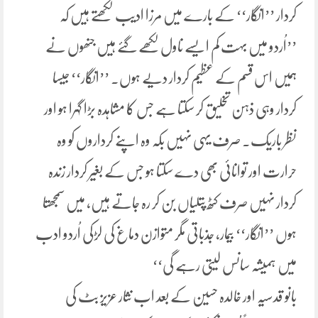
کردار ’’انگار‘‘ کے بارے میں مرزا ادیب لکھتے ہیں کہ
’’اُردو میں بہت کم ایسے ناول لکھے گئے ہیں جنھوں نے
ہمیں اس قسم کے عظیم کردار دیے ہوں. ’’انگار‘‘ جیسا
کردار وہی ذہن تخلیق کر سکتا ہے جس کا مشاہدہ بڑا گہرا ہو اور
نظر باریک. صرف یہی نہیں بکہ وہ اپنے کرداروں کو وہ
حرارت اور توانائی بھی دے سکتا ہو جس کے بغیر کردار زندہ
کردار نہیں صرف کٹھ پتلیاں بن کر رہ جاتے ہیں، میں سمجھتا
ہوں ’’انگار‘‘ بیمار، جذباتی مگر متوازن دماغ کی لڑکی اُردو ادب
میں ہمیشہ سانس لیتی رہے گی‘‘
بانو قدسیہ اور خالدہ حسین کے بعد اب نثار عزیز بٹ کی