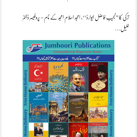
ترکی کا ”نجیب فاضل ایوارڈ‘‘، امجد اسلام امجد کے نام – پروفیسر ڈاکٹر
خلیل…