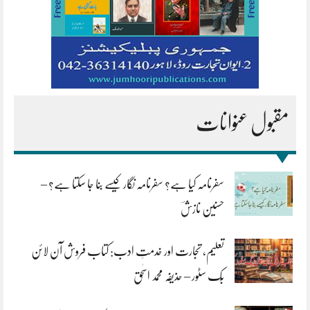
مقبول عنوانات
سفرنامہ کیا ہے؟ سفرنامہ نگار کیسے بنا جا سکتا ہے؟ –
حسنین نازشؔ
تعلیم، تجارت اور خدمتِ ادب: کتاب فروش آن لائن
بُک سٹور – حذیفہ محمد اسحٰق