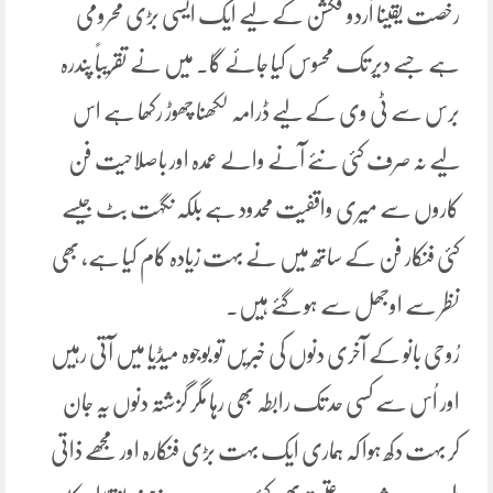
رخصت یقیناً اُردو فکشن کے لیے ایک ایسی بڑی محرومی
ہے جسے دیر تک محسوس کیا جائے گا۔ میں نے تقریباً پندرہ
برس سے ٹی وی کے لیے ڈرامہ لکھنا چھوڑ رکھا ہے اس
لیے نہ صرف کئی نئے آنے والے عمدہ اور باصلاحیت فن
کاروں سے میری واقفیت محدود ہے بلکہ نگہت بٹ جیسے
کئی فنکار فن کے ساتھ میں نے بہت زیادہ کام کیا ہے، بھی
نظر سے اوجھل سے ہو گئے ہیں۔
رُوحی بانو کے آخری دنوں کی خبریں تو بوجوہ میڈیا میں آتی رہیں
اور اُس سے کسی حد تک رابطہ بھی رہا مگر گزشتہ دنوں یہ جان
کر بہت دکھ ہوا کہ ہماری ایک بہت بڑی فنکارہ اور مجھے ذاتی