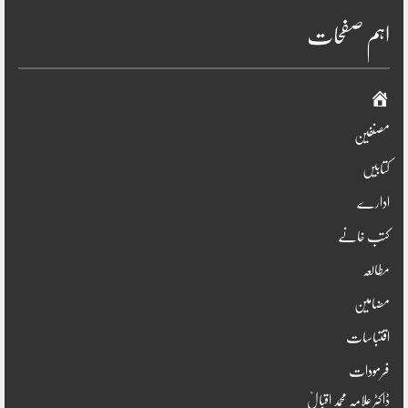
اہم صفحات
صفحہ
اوّل
مصنفین
کتابیں
ادارے
کتب خانے
مطالعہ
مضامین
اقتباسات
فرمودات
ڈاکٹر علامہ محمد اقبالؒ