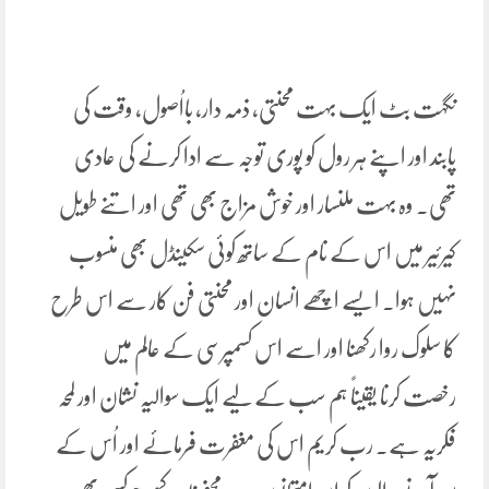
نگہت بٹ ایک بہت محنتی، ذمہ دار، بااُصول، وقت کی
پابند اور اپنے ہر رول کو پوری توجہ سے ادا کرنے کی عادی
تھی۔ وہ بہت ملنسار اور خوش مزاج بھی تھی اور اتنے طویل
کیرئیر میں اس کے نام کے ساتھ کوئی سکینڈل بھی منسوب
نہیں ہوا. ایسے اچھے انسان اور محنتی فن کار سے اس طرح
کا سلوک روا رکھنا اور اسے اس کسمپرسی کے عالم میں
رخصت کرنا یقیناً ہم سب کے لیے ایک سوالیہ نشان اور لمحہ
فکریہ ہے۔ رب کریم اس کی مغفرت فرمائے اور اُس کے