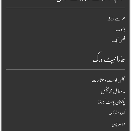
ہم سے رابطہ
یوٹیوب
فیس بک
ہمارا نیٹ ورک
مجلس ادارت و مشاورت
مد مقابل انٹرنیشنل
پاکستان پوسٹ کارڈز
اُردو سفرنامہ
دوسرا پہیہ