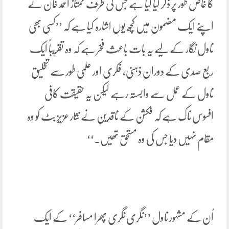
کا خاص طور پر ذکر کیا گیا ہے جس کی طرف ممتاز احمد خان نے
اپنے ایک مضمون میں کچھ یوں اشارہ کیا ہے کہ ’’کسی بھی
ناول نگار کے لیے یہ بات باعث فخر ہے کہ وہ تقریباً ایک
ربع صدی کے دوران ذہنی، فکری اور علمی طور سے تخلیق
ناول کے عمل سے وابستہ رہے لیکن یہ حقیقت کافی
افسوس ناک ہے کہ فکشن کے ناقدین نے نثار عزیز بٹ کو وہ
مقام نہیں دیا جس کی وہ مستحق تھیں.‘‘
اُن کے مشہور ناول ’’نگری نگری پھرا مسافر‘‘ کے ایک