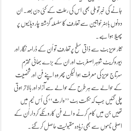
جانے کی خبر تو ملی بھی اس کی رحلت کے کئی دن بعد۔ ان
دونوں باہنر خواتین سے تعارف کا سلسلہ گزشتہ چار دہائیوں پر
پھیلا ہوا ہے۔
نثار عزیز بٹ سے ذاتی سطح پر تعارف تو اُن کے ڈرامہ نگار اور
بیوروکریٹ شوہر اصغر بٹ اور ان کے بڑے بھائی محترم
سرتاج عزیز کی معرفت ہوا لیکن پھر وہ اپنے فن اور شخصیت
کے حوالے سے ہر طرح کے حوالے سے آزاد اور بالاتر ہوتی
چلی گئیں جب کہ نگہت بٹ ’’وارث‘‘ کی اُس ٹیم میں
تھیں جن میں کام کرنے و الے فن کاروںکے کردار اُن کے
اصلی ناموں سے بھی زیادہ مقبولیت حاصل کر گئے۔