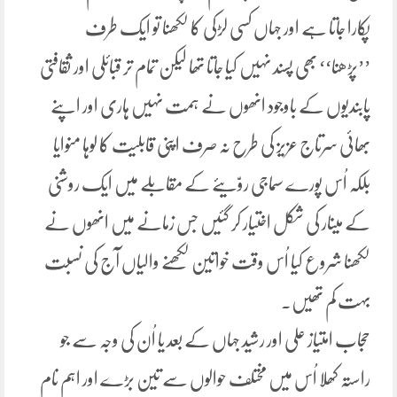
پکارا جاتا ہے اور جہاں کسی لڑکی کا لکھنا تو ایک طرف
’’پڑھنا‘‘ بھی پسند نہیں کیا جاتا تھا لیکن تمام تر قبائلی اور ثقافتی
پابندیوں کے باوجود انھوں نے ہمت نہیں ہاری اور اپنے
بھائی سرتاج عزیز کی طرح نہ صرف اپنی قابلیت کا لوہا منوایا
بلکہ اُس پورے سماجی روّیئے کے مقابلے میں ایک روشنی
کے مینار کی شکل اختیار کر گئیں جس زمانے میں انھوں نے
لکھنا شروع کیا اُس وقت خواتین لکھنے والیاں آج کی نسبت
بہت کم تھیں۔
حجاب امتیاز علی اور رشید جہاں کے بعد یا اُن کی وجہ سے جو
راستہ کھلا اُس میں مختلف حوالوں سے تین بڑے اور اہم نام