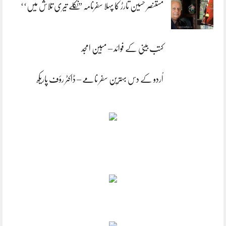
مستنصر حسین تارڑ کا پہلا سفرنامہ ”نکلے تیری تلاش میں‘‘
کتب بینی کے فوائد – مبین امجد
اُردو کے دس بہترین سفر نامے – ڈاکٹر رؤف پاریکھ