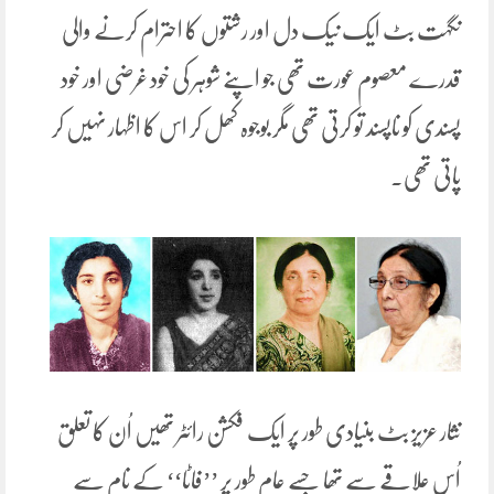
نگہت بٹ ایک نیک دل اور رشتوں کا احترام کرنے والی
قدرے معصوم عورت تھی جو اپنے شوہر کی خود غرضی اور خود
پسندی کو ناپسند تو کرتی تھی مگر بوجوہ کھل کر اس کا اظہار نہیں کر
پاتی تھی۔
نثار عزیز بٹ بنیادی طور پر ایک فکشن رائٹر تھیں اُن کا تعلق
اُس علاقے سے تھا جسے عام طور پر ’’فاٹا‘‘ کے نام سے