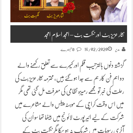
نثار عزیز بٹ اور نگہت بٹ – امجد اسلام امجد
16/02/2020
مدیر
0 تبصرے
گزشتہ دنوں بالترتیب قلم اور کیمرے سے تعلق رکھنے والے
دو اہم فن کار ہم سے جُدا ہو گئے ہیں، محترمہ نثار عزیز بٹ کی
رحلت کی خبر تو مجھے رمیزہ نظامی کی معرفت مل گئی تھی مگر
میں اس وقت کراچی کے موہٹہ پیلس والے مشاعرے میں
شرکت کے لیے ائیر پورٹ لائونج میں بیٹھا تھا سو اُن کی
آخری رسومات میں شریک نہ ہو سکا مگر نگہت بٹ کے