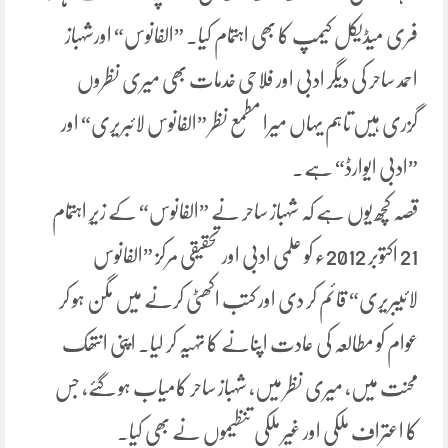
فری میڈیکل کیمپ کا بھی اہتمام کیا۔ ”الفانوس“ اورشہباز
احمد ساحر کی دیگر ادبی اور فلاحی خدمات بھی میری نظروں
گزری ہیں تاہم یہاں میرا مطمع نظر ”الفانوس لائبریری“ اور
”ادبی ایوارڈ“ ہے۔
قصہ کچھ یوں ہے کہ شہباز ساحر نے ”الفانوس“ کے زیرِ اہتمام
21 اکتوبر 2012ء کو علمی ادبی اور تحقیقی مرکز ”الفانوس
لائیبریری“ قائم کر دی اور کتب اکھٹی کرنے میں مگن ہو کر
عوام کو مطالعہ کی عادت اپنانے کا تہیہ کر لیا۔ اپنی انتھک
محنت میں، میری نظر میں، شہباز ساحر کامیاب ہو گئے، جس
کا اعتراف ملکی اور غیر ملکی تنظیموں نے بھی کیا۔