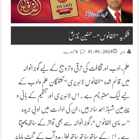
شکریہ ”الفانوس“ – حسنین نازشؔ
01/06/2024
مدیر
0 تبصرے
علم، ادب اور ثقافت کی ترقی و ترویج کے لیے گوجرانوالہ
میں قائم شدہ ”الفانوس لائبریری“ تشنگانِ علم وادب کے
لیے ایک معتبر نام ہے۔ اس لائبریری اور تنظیم کے بانی و
چیئرمین شہباز احمد ساحر ہیں، جن کی ادارت میں ادبی جریدہ
”سہ ماہی الفانوس“، گوجرانوالہ سے بھی تواتر کے ساتھ چھپتا
ہے۔ اس کے ساتھ سا تھ ساتھ اپنی مدد آپ کے تحت ماہانہ