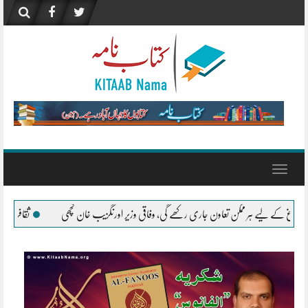
Skip
to
content
Toggle
navigation
ن جاری رکھے گی، وفاقی وزیر اورنگزیب خان کچھی
ثقافت – آمنہ سعید
”صنعتِ تل