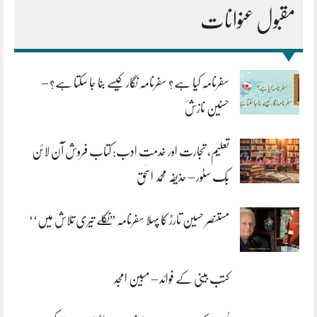
مقبول عنوانات
سفرنامہ کیا ہے؟ سفرنامہ نگار کیسے بنا جا سکتا ہے؟ –
حسنین نازشؔ
تعلیم، تجارت اور خدمتِ ادب: کتاب فروش آن لائن
بُک سٹور – حذیفہ محمد اسحٰق
مستنصر حسین تارڑ کا پہلا سفرنامہ ”نکلے تیری تلاش میں‘‘
کتب بینی کے فوائد – مبین امجد