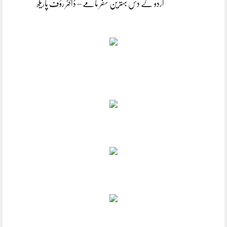
اُردو کے دس بہترین سفر نامے – ڈاکٹر رؤف پاریکھ