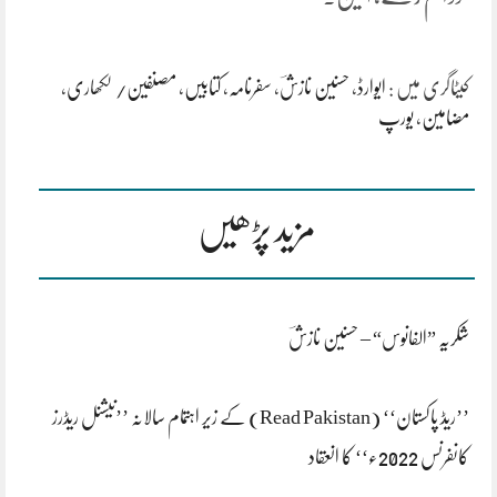
کیٹاگری میں :
ایوارڈ
،
حسنین نازشؔ
،
سفرنامہ
،
کتابیں
،
مصنفین/ لکھاری
،
مضامین
،
یورپ
مزید پڑھیں
شکریہ ”الفانوس“ – حسنین نازشؔ
’’ریڈ پاکستان‘‘ (Read Pakistan) کے زیر اہتمام سالانہ ’’نیشنل ریڈرز
کانفرنس 2022ء‘‘ کا انعقاد