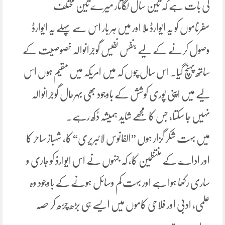
کی بات ہے کہ تین سال لگاتار میرے تین مختلف
سفرناموں کو یہ ایوارڈ ملا اور میں ہر بار اس سے پہلے یہ ایوارڈ
وصول کرنے کے لیے بنفس نفیس گوجرانوالہ خصوصیت کے
ساتھ پہنچ گیا۔ اس سال چوں کہ میں امریکہ میں مقیم ہوں اس
لیے میں اپنی پوری کوشش کے باوجود بھی بہرحال گوجرانوالہ
نہیں جا سکتا، جس کا مجھے شاید ہمیشہ دُکھ رہے۔
میں بہت شکر گزار ہوں ”الفانوس لائبریری“ کا، شہباز ساحر کا
اور اداے کے منتظمین کا، کہ جنہوں نے اس ایوارڈ کو جاری و
ساری رکھا ہوا ہے اور بہت کم وسائل ہونے کے باوجود وہ
علمی، ادبی اور فلاحی کاموں میں ایسے ہی بڑھ چڑھ کر حصہ