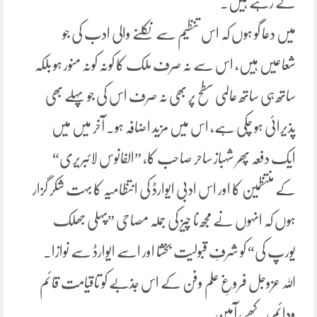
لے رہے ہیں.
میں دعا گو ہوں کہ اس تنظیم سے نکلنے والی ادب کی جو
شعاعیں ہیں، اس سے نہ صرف ملک کا کونہ کونہ منور ہو بلکہ
ساتھ ہی ساتھ عالمی سطح پر بھی نہ صرف اس کی جو پہلے بھی
پذیرائی ہو چکی ہے، اس میں مزید اضافہ ہو۔ آخر میں میں
ایک دفعہ پھر شہباز ساحر صاحب کا، ”الفانوس لائبریری“
کے منتظمین کا اور اس ادبی ایوارڈ کی انتظامیہ کا بہت شکر گزار
ہوں کہ انہوں نے مجھ نا چیز کی جملہ مصاحی ”پہلی جھلک
یورپ کی“ کو شرفِ قبولیت بخشا اور اسے ایوارڈ سے نوازا۔
اللہ عزوجل فروغِ علم وفن کے اس جذبے کو تاقیامت قائم
ودائم رکھے، آمین.