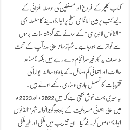
کتاب کلچر کے فروغ اور مصنفین کی حوصلہ افزائی کے
لیے کتب پر بین الاقوامی سطح پر ایوارڈ دینے کا سلسلہ بھی
”الفانوس لائبریری“ کے سائے تلے گزشتہ سات برسوں
سے تواتر سے ہو رہا ہے. شہباز ساحر اپنی مدد آپ کے تحت
نہ صرف یہ کارِ خیر سرانجام دے رہے ہیں بلکہ نامساعد
حالات اور انتہائی کم وسائل کے باوجود سالانہ ایوارڈ کی
تقریبات کا تسلسل جاری و ساری رکھے ہوئے ہیں۔
یہ میری بہت خوش بختی ہے کہ میں 2022ء اور 2023ء
میں اپنی انتہائی مصروفیت کے باوجود گوجرانوالہ شہر ”الفانوس
ایوارڈ“ وصول کرنے گیا۔ ان تقاریب میں ملکی اور غیر ملکی