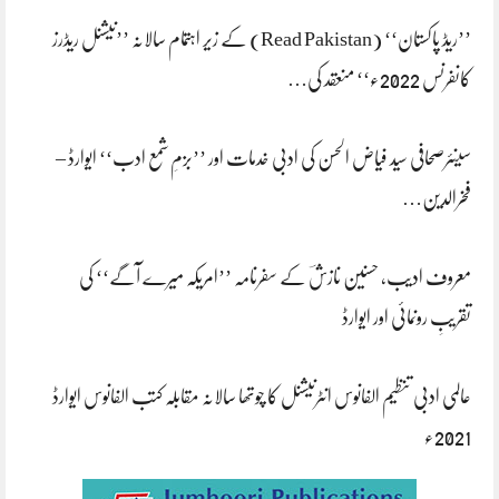
’’ریڈ پاکستان‘‘ (Read Pakistan) کے زیر اہتمام سالانہ ’’نیشنل ریڈرز
کانفرنس 2022ء‘‘ منعقد کی…
سینئرصحافی سید فیاض الحسن کی ادبی خدمات اور ’’بزمِ شمع ادب‘‘ ایوارڈ –
فخرالدین…
معروف ادیب، حسنین نازشؔ کے سفرنامہ ’’امریکہ میرے آگے‘‘ کی
تقریبِ رونمائی اور ایوارڈ
عالمی ادبی تنظیم الفانوس انٹرنیشنل کا چوتھا سالانہ مقابلہ کتب الفانوس ایوارڈ
2021ء