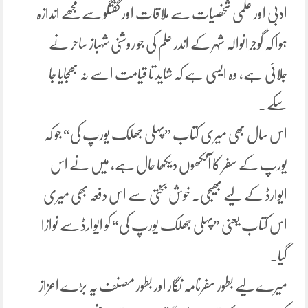
ادبی اور علمی شخصیات سے ملاقات اور گفتگو سےمجھے اندازہ
ہوا کہ گوجرانوالہ شہر کے اندر علم کی جو روشنی شہباز ساحر نے
جلائی ہے، وہ ایسی ہے کہ شاید تا قیامت اسے نہ بھجایا جا
سکے۔
اس سال بھی میری کتاب ”پہلی جھلک یورپ کی“ جو کہ
یورپ کے سفر کا آنکھوں دیکھا حال ہے، میں نے اس
ایوارڈ کے لیے بھیجی۔ خوش بختی سے اس دفعہ بھی میری
اس کتاب یعنی ”پہلی جھلک یورپ کی“ کو ایوارڈ سے نوازا
گیا۔
میرے لیے بطور سفرنامہ نگار اور بطور مصنف یہ بڑے اعزاز