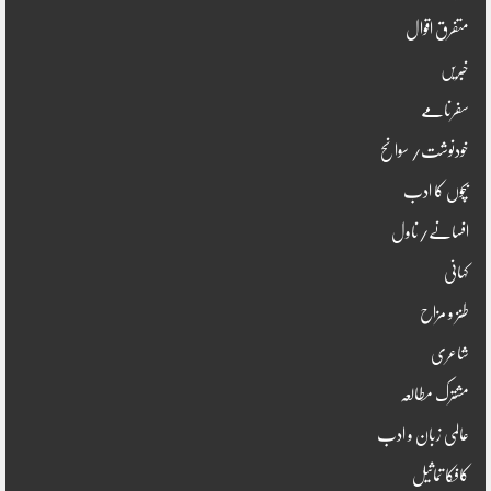
متفرق اقوال
خبریں
سفرنامے
خودنوشت/ سوانح
بچوں کا ادب
افسانے/ناول
کہانی
طنز و مزاح
شاعری
مشترک مطالعہ
عالمی زبان و ادب
کافکا تماثیل