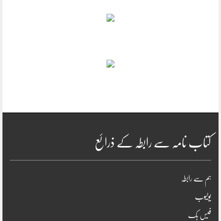
کتاب نامہ سے رابطہ کے ذرائع
ہم سے رابطہ
یوٹیوب
فیس بک