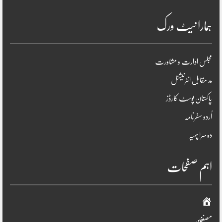
ہمارا نیٹ ورک
مجلس ادارت و مشاورت
مد مقابل انٹرنیشنل
پاکستان پوسٹ کارڈز
اُردو سفرنامہ
دوسرا پہیہ
اہم صفحات
صفحہ
اوّل
مصنفین