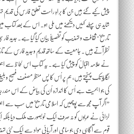
پیش کیے گئے ہیں جن کا براہِ راست تعلق فارس کی قدیم ت
شاید ہی پہلے کہیں دیکھنے میں ملی ہو۔ اس کے بعد کتاب می
تاریخ‘ ثقافت و تہذیب کو تفصیلاً بیان کیا گیا ہے۔ جد
نظرآتے ہیں۔ جامعیت کے ساتھ قدیم و جدید فارس کے تاریخی 
نے علامہ اقبالؒ کو پیش کیا ہے۔ یہ کتاب اس لحا ظ سے ا
لگاﺅ تک پہنچتے ہیں، ہم پر اُس کا پس منظر مصنف فصیح و بلی
کی جو اہمیت ہے اُس کا اندازہ اُن کی بیاض کے اس مندرجہ 
”اگر آپ مجھ سے پوچھیں کہ اسلامی تاریخ میں سب سے اہم واق
لڑائی نے عربوں کو نہ صرف ایک خوبصورت ملک دیا بلکہ ایک ا
قوم سے آگاہی دی جو سامی اور آریائی مواد سے ایک نئی تہ