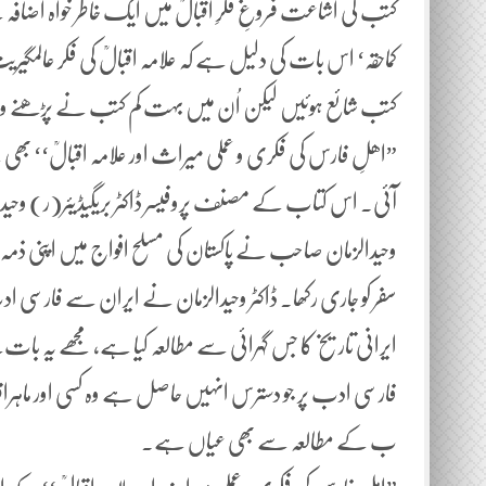
کتب کی اشاعت فروغِ فکرِ اقبالؒ میں ایک خاطر خواہ اضاف
کماحقہ‘ اس بات کی دلیل ہے کہ علامہ اقبالؒ کی فکر عالمگی
کتب شائع ہوئیں لیکن اُن میں بہت کم کتب نے پڑھنے 
آئی۔ اس کتاب کے مصنف پروفیسر ڈاکٹر بریگیڈیئر(ر) وحید
وحیدالزمان صاحب نے پاکستان کی مسلح افواج میں اپنی ذمہ 
سفر کو جاری رکھا. ڈاکٹر وحیدالزمان نے ایران سے فار
ایرانی تاریخ کا جس گہرائی سے مطالعہ کیا ہے، مجھے یہ بات ک
فارسی ادب پر جو دسترس انہیں حاصل ہے وہ کسی اور ماہراق
ب کے مطالعہ سے بھی عیاں ہے۔