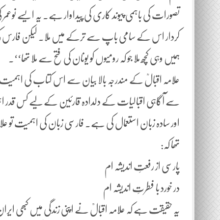
تصورات کی باہمی پیوند کاری کی پیداوار ہے۔ یہ ایسے نوعمر ک
کردار اس کے سامی باپ سے ترکے میں ملا۔ لیکن فارس کی 
ہمیں وہی کچھ ملا جو کہ رومیوں کو یونان کی فتح سے ملا تھا‘‘۔
علامہ اقبالؒ کے مندرجہ بالا بیان سے اس کتاب کی اہمیت م
سے آگاہی اقبالیات کے دلدادہ قارئین کے لیے کس قدر
اور سادہ زبان استعمال کی ہے۔ فارسی زبان کی اہمیت تو علام
تھا کہ:
پارسی از رفعتِ اندیشہ ام
در خورد با فطرتِ اندیشہ ام
یہ حقیقت ہے کہ علامہ اقبالؒ نے اپنی زندگی میں کبھی ایرا