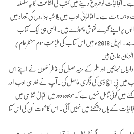
ہ ہے۔ اقبالیات کو فروغ دینے میں کتب کی اشاعت کا یہ سلسلہ
ریت و ہمہ جہت ہے۔ اقبالیاتی ادب میں بلاشبہ ہزاروں کی تعداد میں
والوں پر اپنے گہرے نقوش چھوڑے ہیں۔ ایسی ہی ایک کتاب
”اھلِ فارس کی فکری و عملی میراث اور علامہ اقبالؒ‘‘ بھی ہے۔ اپریل 2018ء میں اس کتاب کی طباعتِ سوم منظرِ عام پر
 الزمان طارق ہیں۔
داریاں نبھائیں اور علم کے مزید حصول کی خاطر اُنھوں نے اپنے اس
سی ادب میں پی ایچ ڈی کی ڈگری حاصل کی۔ آپ نے فارسی ادب اور
ہنے میں کوئی تامل نہیں ہے کہ موجودہ دور میں اقبالؒ شناسی میں
بالیات کے ہاں دیکھنے میں نہیں آئی۔ اس کا ثبوت اُن کی اس کتا