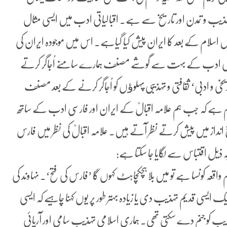
ہذیب و تمدن اور تاریخ سے ہے۔ اقبالیاتی ادب میں ایسی مثال
ں اسلام کے بعد کا ایران پیش کیا گیاہے۔ اس میں موجودہ ایران کی
ید فارسی ادب کے بہت سے گوشے مصنف ہمارے سامنے اُجاگر کرتے
و ادبی‘ ثقافتی و تہذیبی پہلوﺅں کو اُجاگر کرنے کے بعد مصنف
ہم ہے کہ جب ہم علامہ اقبالؒ کے ایران اور فارسی ادب کے ساتھ
غ انداز میں پیش کرتے نظر آتے ہیں۔ علامہ اقبالؒ کی نظر میں فارس
ذیل اقتباس سے لگایا جا سکتا ہے:
عہ کونسا ہے تو میں بلا ہچکچاہٹ کہوں گا ’فارس کی فتح‘۔ نہاوند کی
یسی قدیم تہذیب دی یا زیادہ بہتر طور پر یوں کہنا چاہیے کہ ایسی
ذیب کو جنم دے سکتی تھی۔ ہماری اسلامی تہذیب سامی اور آریائی