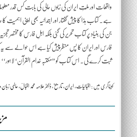
واقعات اور ملّتِ ایران کی زبوں حالی کی بابت کس قدر 
ہے۔ کتاب ہذا کا پیش گفتار اور ابتدائیہ بھی اپنی اہمی
جن کی بنیاد پر کتاب تحریر کی گئی بلکہ اہلِ فارس کا مختصر 
فارس اور ایران کا پس منظرپیش کیا ہے اس حوالے سے یہ 
ثبت کرے گی۔ اس کتاب کو ”مکتبہ خدام القرآن‘ لاہور‘‘
کیٹاگری میں :
اقبالیات
،
ایران
،
تاریخ
،
ڈاکٹر علامہ محمد اقبالؒ
،
عالمی زبان 
مزی