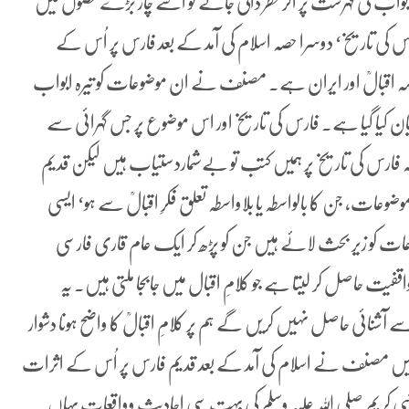
ابواب کی فہرست پر اگر نظر ڈالی جائے تو اسے چار بڑے حصوں میں
رس کی تاریخ‘ دوسرا حصہ اسلام کی آمد کے بعد فارس پر اُس کے
لامہ اقبالؒ اور ایران ہے۔ مصنف نے ان موضوعات کو تیرہ ابواب
ان کیا گیا ہے۔ فارس کی تاریخ اور اس موضوع پر جس گہرائی سے
فارس کی تاریخ پر ہمیں کتب تو بےشماردستیاب ہیں لیکن قدیم
ضوعات، جن کا بالواسطہ یا بلاواسطہ تعلق فکرِ اقبالؒ سے ہو‘ ایسی
ت کو زیر بحث لائے ہیں جن کو پڑھ کر ایک عام قاری فارسی
ت حاصل کر لیتا ہے جو کلامِ اقبال میں جابجا ملتی ہیں۔ یہ
ی حاصل نہیں کریں گے ہم پر کلامِ اقبالؒ کا واضح ہونا دشوار
یں مصنف نے اسلام کی آمد کے بعد قدیم فارس پر اُس کے اثرات
بی کریم صلی اللہ علیہ وسلم کی بہت سی احادیث وواقعات یہاں