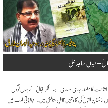
الؒ – میاں ساجد علی
 کی اشاعت کا سلسلہ جاری و ساری ہے۔ فکرِ اقبالؒ نے جہاں لوگوں
اشقانِ اقبالؒ کی کاوشیں قابلِ ستائش ہیں۔ اقبالیاتی ادب میں