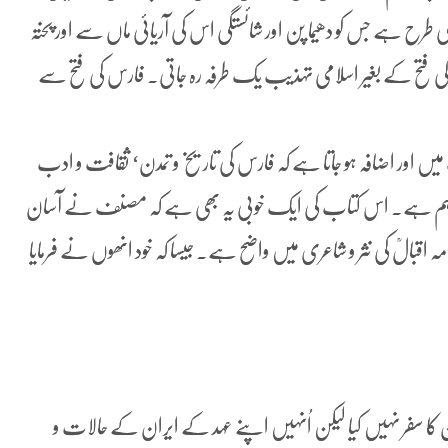
ی طرح ہے جس کو دھیما پن اور شائستگی اس کی آریائی ماں سے اور پختہ
فتح کے بغیر اسلامی تہذیب یک طرفہ رہ جاتی۔ فارس کی فتح سے
یں اور اضافہ ہو جاتا ہے کہ فارس کی تاریخ و تمدن‘ ثقافت و ادب
 اہم ہے۔ اس کتاب کی ایک خوبی یہ بھی ہے کہ مصنف نے آسان
ہ اقبالؒ کی نثر و شاعری میں واضح ہے۔ جیسا کہ خود انھوں نے فرمایا
ن کا سفر نہیں کیا لیکن اُنہیں اپنے عہد کے ایران کے حالات و