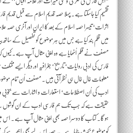
”اہلِ فارس کی فکری وعملی میراث اور علامہ اقبالؒ‘‘ کے 
تقسیم کیا جاسکتا ہے۔ پہلا حصہ قدیم اسلام سے قبل قدیم فا
اثرات‘ تیسرا حصہ اسلام کے بعد کا ایران اور آخری حصہ ع
میں قلم بند کیا ہے جس میں ہر موضوع کو تفصیل کے ساتھ بی
مصنف نے قلم اُٹھایا ہے وہ اپنی مثال آپ ہے۔ کیوں کہ 
فارس کی ادبی روایات‘ تاریخ‘ جغرافیہ اور دیگر ایسے مختلف مو
معلومات خال خال ہی نظر آتی ہیں۔ مصنف اُن تمام موضوعا
ادب کی اُن اصطلاحات‘ استعارات و اشارات سے بخوبی واقفی
حقیقت ہے کہ جب تک ہم فارسی ادب کے ان گوشوں سے آشنائ
ہو گا۔ کتاب کا دوسرا حصہ بھی اپنی مثال آپ ہے. اس م
کو موضوعِ بحث بنایا ہے۔ یہ حصہ اس لیے بھی اہم ہے کہ ن