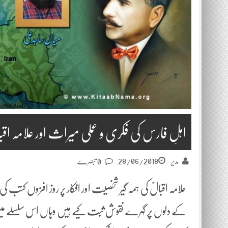
اہلِ فارس کی فکری و عملی میراث اور علامہ اقب
28/06/2018
مدیر
0 تبصرے
علامہ اقبالؒ کی ہمہ گیر شخصیت اور افکار پر روز افزوں کتب
کے دلوں پر گہرے نقوش ثبت کیے ہیں وہاں اس سلسلے میں ع