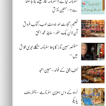
سفرنامہ کیا ہے؟ سفرنامہ نگار کیسے بنا جا سکتا
ہے؟ – حسنین نازشؔ
تعلیم، تجارت اور خدمتِ ادب: کتاب فروش
آن لائن بُک سٹور – حذیفہ محمد اسحٰق
مستنصر حسین تارڑ کا پہلا سفرنامہ ”نکلے تیری تلاش
میں‘‘
کتب بینی کے فوائد – مبین امجد
اُردو کے دس بہترین سفر نامے – ڈاکٹر رؤف
پاریکھ