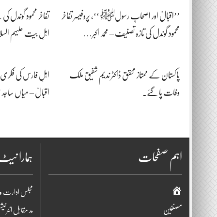
’’اقبالؒ اور اصحابِ رسولﷺ‘‘، پروفیسر تفاخر
تفاخر محمود گوندل ک
محمود گوندل کی تازہ تصنیف – محمد اکبر…
اہلِ بیت علیہم ال
پاکستان کے ممتاز محقق ڈاکٹر ندیم شفیق ملک
اہلِ فارس کی فکری و
وفات پا گئے.
اقبالؒ – میاں ساجد 
اہم صفحات
ہمارا نی
صفحہ
مجلس ادارت و
اوّل
مصنفین
مد مقابل انٹرنی