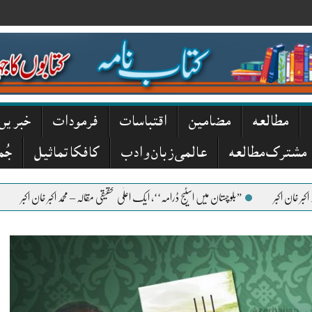
مطالعہ
مضامین
اقتباسات
فرمودات
خبریں
مشترک مطالعہ
عالمی زبان و ادب
کافکا تماثیل
جُم
”بلوچستان میں اسٹیج ڈرامہ‘‘، ایک اعلٰی تحقیقی مقالہ – محمد اکبر خان اکبر
”منکر نکیر‘‘، سید مع