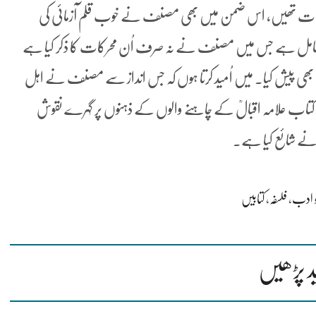
معلومات تھیں، اس ضمن میں بھی مصنف نے خوب قلم آزمائی کی
ت کا حامل ہے جس میں مصنف نے نہ صرف اُن محرکات کا ذکر کیا ہے
تجزیہ بھی پیش کیا۔ میں اُمید کرتا ہوں کہ جس انداز سے مصنف نے اہل
کتاب علامہ اقبالؒ کے چاہنے والوں کے ذہنوں پر گہرے نقوش
 نے شائع کیا ہے.
و ادب
،
فلسفہ
،
کتابیں
د پڑھیں