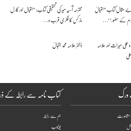
ی بے مثال کتاب ”اقبالؒ
محترمہ آسیہ میر کی تحقیقی کتاب: ”اقبال اور کارل
سلام کے حضور‘‘…
مارکس کا فکری قرب و…
 عملی میراث اور علامہ
ڈاکٹر علامہ محمد اقبالؒ
علی
ٹ ورک
کتاب نامہ سے رابطہ کے ذر
 مشاورت
ہم سے رابطہ
شنل
یوٹیوب