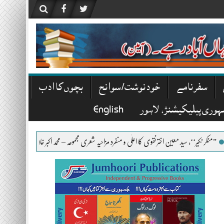
سفرنامے
خودنوشت/ سوانح
بچوں کا ادب
ہوری پبلیکیشنز، لاہور
English
ین اختر نقوی کا اعلٰی و منفرد مزاحیہ شعری مجموعہ – محمد اکبر خان اکبر
تھا سراپا روح تو بزمِ سخن پ