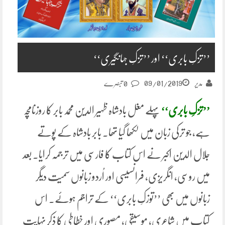
’’تزکِ بابری‘‘ اور ’’تزکِ جہانگیری‘‘
09/01/2019
مدیر
0 تبصرے
’’تزکِ بابری‘‘
پہلے مغل بادشاہ ظہیر الدین محمد بابر کا روزنامچہ
ہے، جو ترکی زبان میں لکھا گیا تھا. بابر بادشاہ کے پوتے
جلال الدین اکبر نے اس کتاب کا فارسی میں ترجمہ کرایا. بعد
میں روسی، انگریزی، فرانسیسی اور اُردو زبانوں سمیت دیگر
زبانوں میں بھی ’’توزکِ بابری‘‘ کے تراجم ہوئے. اس
کتاب میں شاعری، موسیقی، مصوری اور خطاطی کا ذکر نہایت