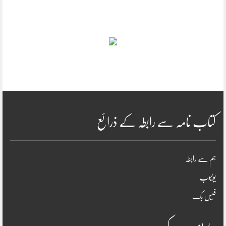
کتاب نامہ سے رابطہ کے ذرائع
ہم سے رابطہ
یوٹیوب
فیس بک