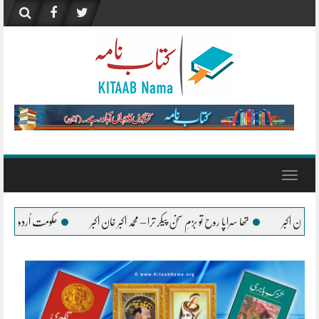
Skip
to
content
Toggle
navigation
 روح تو بزمِ سخن پیکر ترا – محمد اکبر خان اکبر
حکومت اُردو زبان کے فروغ کے لیے ہر ممکن ت