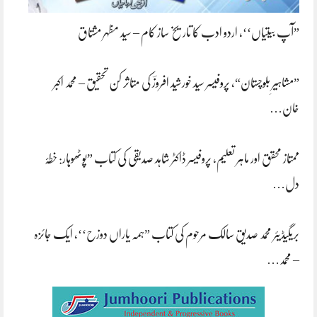
”آپ بیتیاں‘‘، اردو ادب کا تاریخ ساز کام – سید مظہر مشتاق
”مشاہیرِ بلوچستان“، پروفیسر سید خورشید افروزؔ کی متاثر کن تحقیق – محمد اکبر
خان…
ممتاز محقق اور ماہر تعلیم، پروفیسر ڈاکٹر شاہد صدیقی کی کتاب ”پوٹھوہار: خطۂ
دل…
بریگیڈیئر محمد صدیق سالک مرحوم کی کتاب ”ہمہ یاراں دوزح‘‘، ایک جائزہ
– محمد…