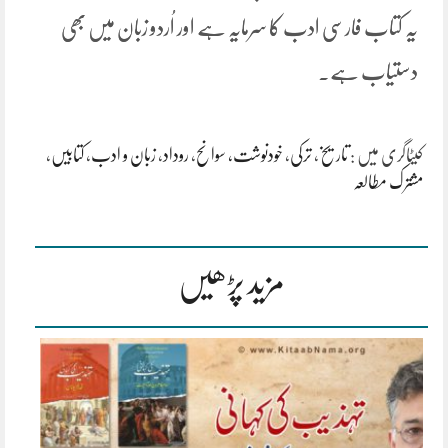
یہ کتاب فارسی ادب کا سرمایہ ہے اور اُردو زبان میں بھی
دستیاب ہے.
کیٹاگری میں :
تاریخ
،
ترکی
،
خودنوشت، سوانح
،
روداد
،
زبان و ادب
،
کتابیں
،
مشترک مطالعہ
مزید پڑھیں