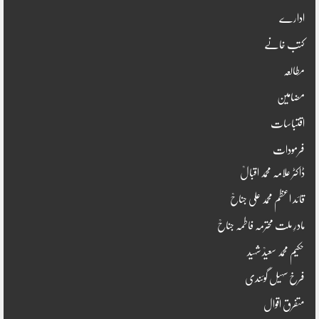
ادارے
کتب خانے
مطالعہ
مضامین
اقتباسات
فرمودات
ڈاکٹر علامہ محمد اقبالؒ
قائد اعظم محمد علی جناحؒ
مادرِ ملت محترمہ فاطمہ جناحؒ
حکیم محمد سعیدؒ شہید
فرخ سہیل گوئندی
متفرق اقوال