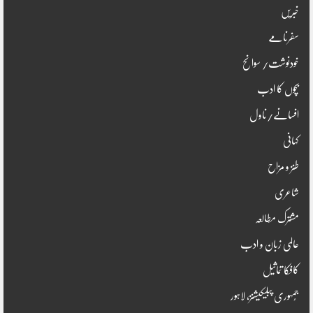
خبریں
سفرنامے
خودنوشت/ سوانح
بچوں کا ادب
افسانے/ناول
کہانی
طنز و مزاح
شاعری
مشترک مطالعہ
عالمی زبان و ادب
کافکا تماثیل
جُمہوری پبلیکیشنز، لاہور