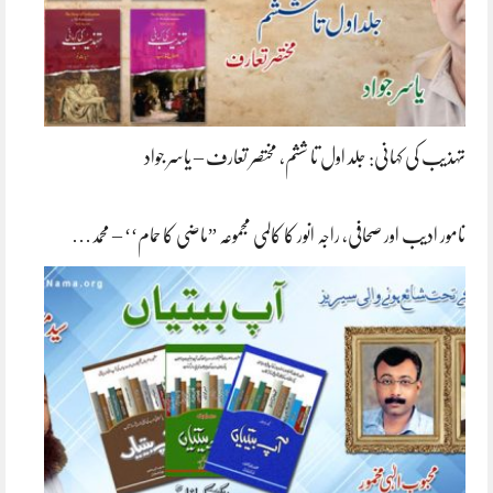
تہذیب کی کہانی: جلد اول تا ششم، مختصر تعارف – یاسر جواد
نامور ادیب اور صحافی، راجہ انور کا کالمی مجموعہ ”ماضی کا حمام‘‘ – محمد…