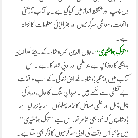
دل چسپ اور شگفتہ انداز میں کیا گیا ہے. یہ کتاب تاریخی
واقعات، معاشی سرگرمیوں اور جغرافیائی معلومات کا خزانہ
ہے.
’’تزکِ جہانگیری‘‘
، جلال الدین اکبر بادشاہ کے بیٹے نورالدین
جہانگیر کا روزنامچہ ہے جو علمی اور ادبی شاہ کار ہے. اس
کتاب میں جہانگیر بادشاہ نے اپنی زندگی کے سب واقعات
بے تکلفی سے لکھے ہیں. میدانِ جنگ کا حال، دربار کی
چہل پہل اور علمی مسائل کا تمام پہلوئوں سے جائزہ لیا ہے.
بادشاہ چوں کہ خود بھی شاعر تھا، اس لیے ’’تزکِ جہانگیری‘‘
میں جا بجا اُس وقت کی ادبی سرگرمیوں کا ذکر بھی ملتا ہے.