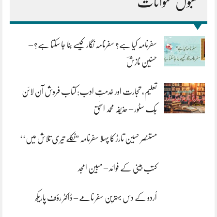
مقبول عنوانات
سفرنامہ کیا ہے؟ سفرنامہ نگار کیسے بنا جا سکتا ہے؟ –
حسنین نازشؔ
تعلیم، تجارت اور خدمتِ ادب: کتاب فروش آن لائن
بُک سٹور – حذیفہ محمد اسحٰق
مستنصر حسین تارڑ کا پہلا سفرنامہ ”نکلے تیری تلاش میں‘‘
کتب بینی کے فوائد – مبین امجد
اُردو کے دس بہترین سفر نامے – ڈاکٹر رؤف پاریکھ