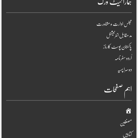
ہمارا نیٹ ورک
مجلس ادارت و مشاورت
مد مقابل انٹرنیشنل
پاکستان پوسٹ کارڈز
اُردو سفرنامہ
دوسرا پہیہ
اہم صفحات
صفحہ
اوّل
مصنفین
کتابیں