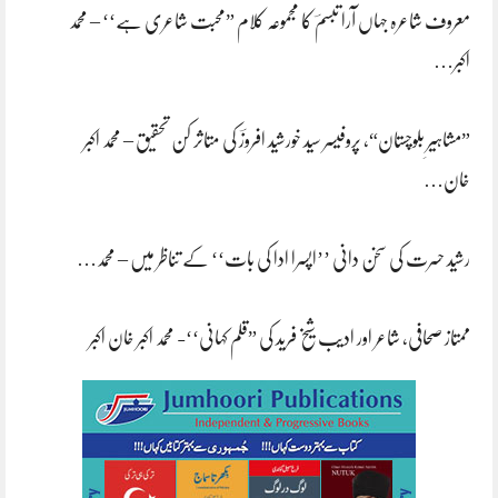
معروف شاعرہ جہاں آرا تبسم‌ؔ کا مجموعہ کلام ”محبت شاعری ہے‘‘ – محمد
اکبر…
”مشاہیرِ بلوچستان“، پروفیسر سید خورشید افروزؔ کی متاثر کن تحقیق – محمد اکبر
خان…
رشید حسرت کی سخن دانی ’’اپسرا ادا کی بات‘‘ کے تناظر میں – محمد…
ممتاز صحافی، شاعر اور ادیب شیخ فرید کی ”قلم کہانی‘‘- محمد اکبر خان اکبر