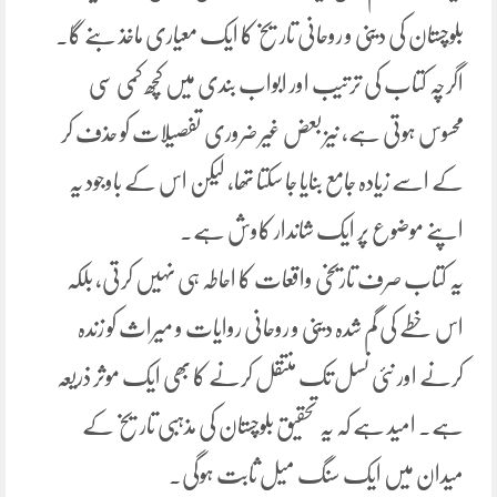
بلوچستان کی دینی و روحانی تاریخ کا ایک معیاری ماخذ بنے گا۔
اگرچہ کتاب کی ترتیب اور ابواب بندی میں کچھ کمی سی
محسوس ہوتی ہے، نیز بعض غیر ضروری تفصیلات کو حذف کر
کے اسے زیادہ جامع بنایا جا سکتا تھا، لیکن اس کے باوجود یہ
اپنے موضوع پر ایک شاندار کاوش ہے.
یہ کتاب صرف تاریخی واقعات کا احاطہ ہی نہیں کرتی، بلکہ
اس خطے کی گم شدہ دینی و روحانی روایات و میراث کو زندہ
کرنے اور نئی نسل تک منتقل کرنے کا بھی ایک موثر ذریعہ
ہے۔ امید ہے کہ یہ تحقیق بلوچستان کی مذہبی تاریخ کے
میدان میں ایک سنگ میل ثابت ہوگی.