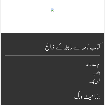
کتاب نامہ سے رابطہ کے ذرائع
ہم سے رابطہ
یوٹیوب
فیس بک
ہمارا نیٹ ورک