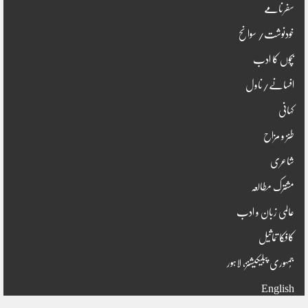
سفرنامے
خودنوشت/ سوانح
بچوں کا ادب
افسانے/ناول
کہانی
طنز و مزاح
شاعری
مشترک مطالعہ
عالمی زبان و ادب
کافکا تماثیل
جُمہوری پبلیکیشنز، لاہور
English