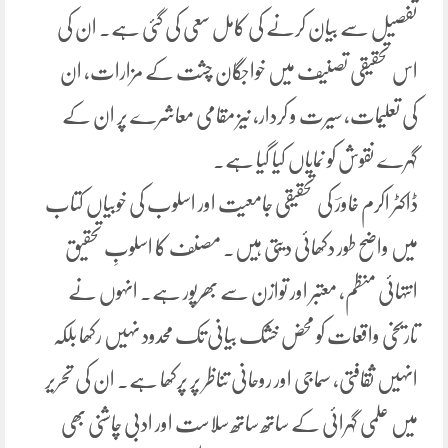
تفصیل سے بیان کرنے کی کامل سعی کی گئی ہے. ان کی
اس تحقیقی تصنیف میں خواجگان چشت کے مزارات، ان
کی تعلیمات، سیرت و کردار، نیز مقامی معاشرے پر ان کے
گہرے نقوش کو نمایاں کیا گیا ہے۔
ڈاکٹر اکرم خاورؔ کی تحقیقی جامعیت اور اسلوب کی خوبیاں کتاب
میں واضح طور دکھائی دیتی ہیں. مصنف کا اسلوبِ تحقیق
انتہائی منظم، معتبر اور توازن سے بھرپور ہے۔ انہوں نے
تاریخی واقعات کو محض خشک بیانی تک محدود نہیں رکھا بلکہ
انہیں ثقافتی، سماجی اور روحانی تناظر پر پرکھا ہے۔ ان کی تحریر
میں علمی گہرائی کے ساتھ ساتھ سلاست اور ادبی چاشنی بھی