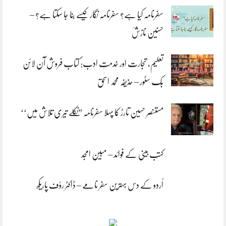
سفرنامہ کیا ہے؟ سفرنامہ نگار کیسے بنا جا سکتا ہے؟ –
حسنین نازشؔ
تعلیم، تجارت اور خدمتِ ادب: کتاب فروش آن لائن
بُک سٹور – حذیفہ محمد اسحٰق
مستنصر حسین تارڑ کا پہلا سفرنامہ ”نکلے تیری تلاش میں‘‘
کتب بینی کے فوائد – مبین امجد
اُردو کے دس بہترین سفر نامے – ڈاکٹر رؤف پاریکھ