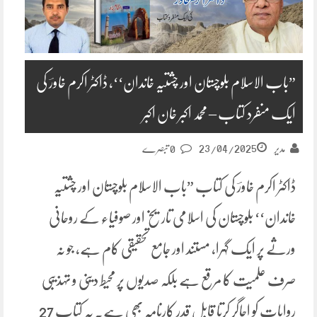
”باب الاسلام بلوچستان اور چشتیہ خاندان‘‘، ڈاکٹر اکرم خاورؔ کی
ایک منفرد کتاب – محمد اکبر خان اکبر
23/04/2025
مدیر
0 تبصرے
ڈاکٹر اکرم خاورؔ کی کتاب ”باب الاسلام بلوچستان اور چشتیہ
خاندان‘‘ بلوچستان کی اسلامی تاریخ اور صوفیاء کے روحانی
ورثے پر ایک گہرا، مستند اور جامع تحقیقی کام ہے، جو نہ
صرف علمیت کا مرقع ہے بلکہ صدیوں پر محیط دینی و تہذیبی
روایات کو اجاگر کرتا قابل قدر کارنامہ بھی ہے۔ یہ کتاب 27