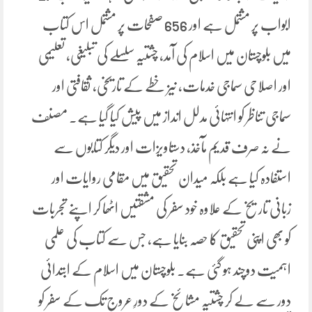
ابواب پر مشتمل ہے اور 656 صفحات پر مشتمل اس کتاب
میں بلوچستان میں اسلام کی آمد، چشتیہ سلسلے کی تبلیغی، تعلیمی
اور اصلاحی سماجی خدمات، نیز خطے کے تاریخی، ثقافتی اور
سماجی تناظر کو انتہائی مدلل انداز میں پیش کیا گیا ہے۔ مصنف
نے نہ صرف قدیم مآخذ، دستاویزات اور دیگر کتابوں سے
استفادہ کیا ہے بلکہ میدان تحقیق میں مقامی روایات اور
زبانی تاریخ کے علاوہ خود سفر کی مشقتیں اٹھا کر اپنے تجربات
کو بھی اپنی تحقیق کا حصہ بنایا ہے، جس سے کتاب کی علمی
اہمیت دوچند ہو گئی ہے۔ بلوچستان میں اسلام کے ابتدائی
دور سے لے کر چشتیہ مشائخ کے دورِ عروج تک کے سفر کو