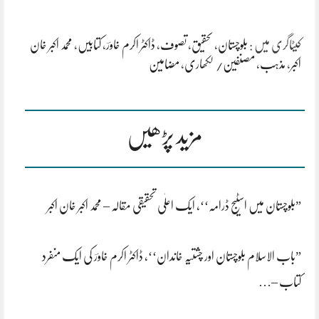
کیٹاگری میں :
بلوچستان
،
تحقیق
،
تصوف
،
ڈاکٹر اکرم خاورؔ
،
کتابیں
،
محمد اکبر خان
اکبر
،
مذہب
،
مصنفین/ لکھاری
،
مضامین
مزید پڑھیں
”بلوچستان میں اسٹیج ڈرامہ‘‘، ایک اعلٰی تحقیقی مقالہ – محمد اکبر خان اکبر
”باب الاسلام بلوچستان اور چشتیہ خاندان‘‘، ڈاکٹر اکرم خاورؔ کی ایک منفرد
کتاب –…