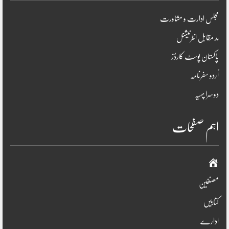
مجلس ادارت و مشاورت
مد مقابل انٹرنیشنل
پاکستان پوسٹ کارڈز
اُردو سفرنامہ
دوسرا پہیہ
اہم صفحات
صفحہ
اوّل
مصنفین
کتابیں
ادارے