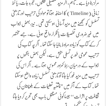
مرکز بنا دیا ہے۔ تاہم، اگر مزید تفصیلی نقشوں، شجرہ جات، یا خط
زمانی (Timeline) کا اضافہ ہوتا تو مواد کی ترتیب اور تاریخی
تسلسل کو سمجھنے میں مزید آسانی ہوسکتی تھی۔ نیز، بعض ابواب
میں غیر ضروری تفصیلات یا تکرار واقع ہوئی ہے، جسے مختصر
کر کے کتاب کو زیادہ مربوط بنایا جا سکتا تھا۔ اگرچہ کتاب کی
ترتیب عمومی طور پر تسلی بخش ہے، لیکن بعض جگہوں پر
ابواب کے درمیان ربط کمزور محسوس ہوتا ہے۔ اگر اس کی
ترتیب میں مزید غور کیا جاتا تو تاریخی تسلسل زیادہ واضح ہوسکتا
تھا۔ کتاب کے آخر میں ”چشتیہ تعلیمات کے بلوچستان کی
ثقافت پر اثرات‘‘ جیسا کوئی مستقل باب بھی تحریر کر دیا جاتا