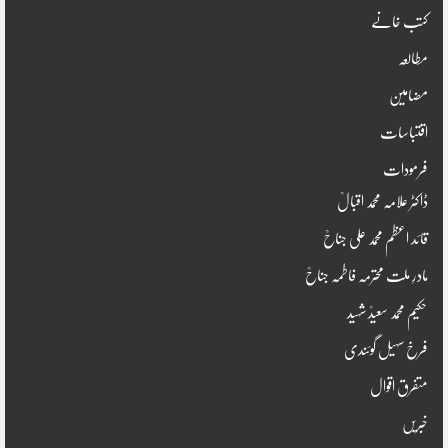
کتب خانے
مطالعہ
مضامین
اقتباسات
فرمودات
ڈاکٹر علامہ محمد اقبالؒ
قائد اعظم محمد علی جناحؒ
مادرِ ملت محترمہ فاطمہ جناحؒ
حکیم محمد سعیدؒ شہید
فرخ سہیل گوئندی
متفرق اقوال
خبریں