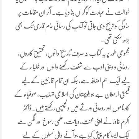
طوالت نے عبارت کو گراں بنا دیا ہے۔ اگر ان مقامات پر
سادگی کو ترجیح دی جاتی تو کتاب کی رسائی عام قاری تک بھی
بڑھ سکتی تھی۔
مجموعی طور پر یہ کتاب نہ صرف تاریخ دانوں، تحقیق کاروں،
روحانی و دینی ادب سے شغف رکھنے والوں اور طلباء کے
لیے ایک اہم اضافہ ہے، بلکہ ان تمام قارئین کے لیے
قیمتی ارمغان ہے جو بلوچستان کی اسلامی تہذیب، صوفیاء کے
کارناموں اور روحانی ورثے میں دلچسسپی رکھتے ہیں۔ ڈاکٹر
اکرم خاورؔ نے اپنی محنت، دیانت، علمی رسوخ اور لگن سے
ایک ایسا کام پیش کیا ہے جو آنے والی نسلوں کے لیے