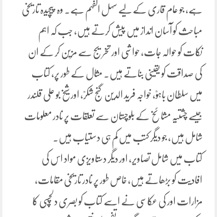
ہے، جو عام قاری کے لیے سہل الفہم ہے۔ وہ پیچیدہ تاریخی
مباحث کو آسان انداز میں پیش کرتے ہیں، جب کہ اہم
نکات کو حوالہ جات، حواشی اور تخریج سے مزین کر کے ان
کی صداقت کو یقینی بناتے ہیں۔ مثال کے طور پر، کتاب
میں سلطان باہوؒ، خواجہ فرید الدین گنج شکرؒ، اور شیخ بو علی قلندر
جیسے چشتیہ مشائخ کے بلوچستان سے تعلقات پر نادر معلومات
شامل ہیں، جو دیگر کتب میں کم ہی دستیاب ہیں۔
کتاب میں شامل تصاویر، اور دیگر دستاویزی مواد اس کی
افادیت کو بڑھاتے ہیں، خاص طور پر نادر تاریخی مقامات،
مزارات اور کی عکاسی نے اسے کتاب کو بصری دلچسپی کا