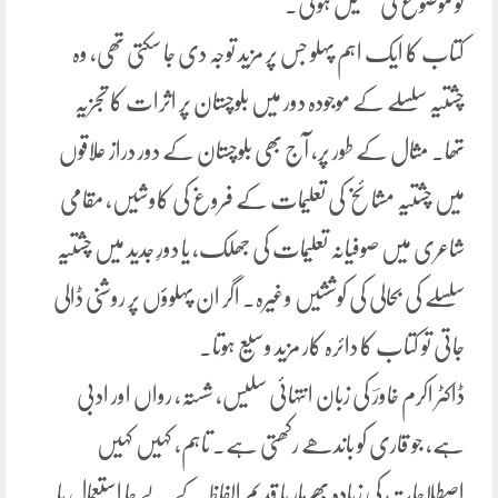
تو موضوع کی تکمیل ہوتی۔
کتاب کا ایک اہم پہلو جس پر مزید توجہ دی جا سکتی تھی، وہ
چشتیہ سلسلے کے موجودہ دور میں بلوچستان پر اثرات کا تجزیہ
تھا۔ مثال کے طور پر، آج بھی بلوچستان کے دور دراز علاقوں
میں چشتیہ مشائخ کی تعلیمات کے فروغ کی کاوشیں، مقامی
شاعری میں صوفیانہ تعلیمات کی جھلک، یا دورِ جدید میں چشتیہ
سلسلے کی بحالی کی کوششیں وغیرہ۔ اگر ان پہلوؤں پر روشنی ڈالی
جاتی تو کتاب کا دائرہ کار مزید وسیع ہوتا۔
ڈاکٹر اکرم خاورؔ کی زبان انتہائی سلیس، شستہ، رواں اور ادبی
ہے، جو قاری کو باندھے رکھتی ہے۔ تاہم، کہیں کہیں
اصطلاحات کی زیادہ بھرمار یا قدیم الفاظ کے بے جا استعمال یا