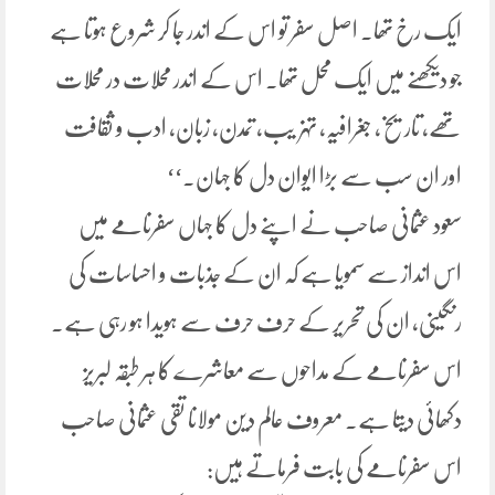
ایک رخ تھا. اصل سفر تو اس کے اندر جا کر شروع ہوتا ہے
جو دیکھنے میں ایک محل تھا. اس کے اندر محلات در محلات
تھے، تاریخ، جغرافیہ، تہزیب، تمدن، زبان، ادب و ثقافت
اور ان سب سے بڑا ایوان دل کا جہان.‘‘
سعود عثمانی صاحب نے اپنے دل کا جہاں سفرنامے میں
اس انداز سے سمویا ہے کہ ان کے جذبات و احساسات کی
رنگینی، ان کی تحریر کے حرف حرف سے ہویدا ہو رہی ہے.
اس سفرنامے کے مداحوں سے معاشرے کا ہر طبقہ لبریز
دکھائی دیتا ہے. معروف عالم دین مولانا تقی عثمانی صاحب
اس سفرنامے کی بابت فرماتے ہیں: