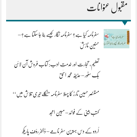
مقبول عنوانات
سفرنامہ کیا ہے؟ سفرنامہ نگار کیسے بنا جا سکتا ہے؟ –
حسنین نازشؔ
تعلیم، تجارت اور خدمتِ ادب: کتاب فروش آن لائن
بُک سٹور – حذیفہ محمد اسحٰق
مستنصر حسین تارڑ کا پہلا سفرنامہ ”نکلے تیری تلاش میں‘‘
کتب بینی کے فوائد – مبین امجد
اُردو کے دس بہترین سفر نامے – ڈاکٹر رؤف پاریکھ