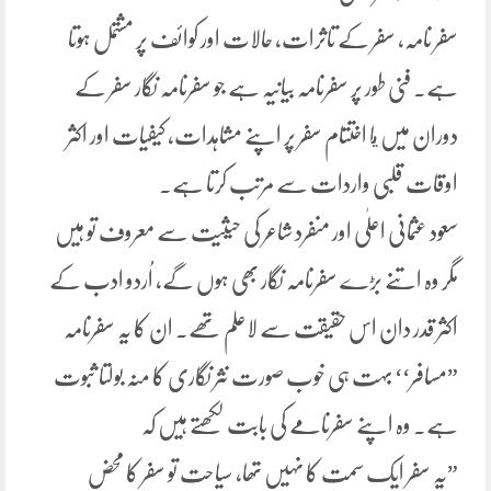
سفر نامہ، سفر کے تاثرات، حالات اور کوائف پر مشتمل ہوتا
ہے۔ فنی طور پر سفرنامہ بیانیہ ہے جو سفرنامہ نگار سفر کے
دوران میں يا اختتام سفر پر اپنے مشاہدات، کیفیات اور اکثر
اوقات قلبی واردات سے مرتب کرتا ہے.
سعود عثمانی اعلٰی اور منفرد شاعر کی حیثیت سے معروف تو ہیں
مگر وہ اتنے بڑے سفرنامہ نگار بھی ہوں گے، اُردو ادب کے
اکثر قدر دان اس حقیقت سے لاعلم تھے. ان کا یہ سفرنامہ
”مسافر‘‘ بہت ہی خوب صورت نثر نگاری کا منہ بولتا ثبوت
ہے. وہ اپنے سفرنامے کی بابت لکھتے ہیں کہ
”یہ سفر ایک سمت کا نہیں تھا، سیاحت تو سفر کا محض