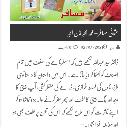
عثمانی مسافر – محمد اکبر خان اکبر
02/07/2021
مدیر
0 تبصرے
ڈاکٹر سید عبداللہ لکھتے ہیں کہ ”سفرنامے کی صنف میں تمام
اصناف کو اکٹھا کر دیا جاتا ہے۔ اس میں داستان کا داستانوی
طرز، ناول کی فسانہ طرازی، ڈرامے کی منظر کشی، آپ بیتی کا
مزہ اور جگ بیتی کا لطف اور پھر سفر کرنے والا جزو تماشا ہو کر
اپنے تاثرات کو اس طرح لکھے کہ اس کی تحریر پر لطف بھی ہو
اور معاملہ افزا بھی.‘‘