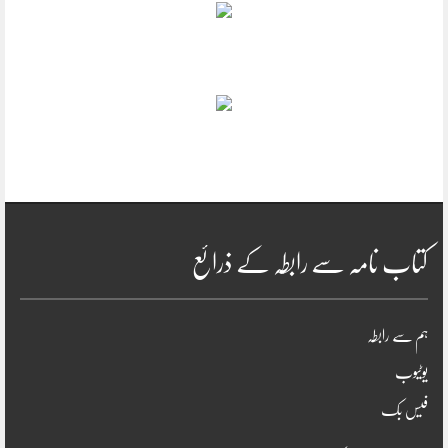
کتاب نامہ سے رابطہ کے ذرائع
ہم سے رابطہ
یوٹیوب
فیس بک