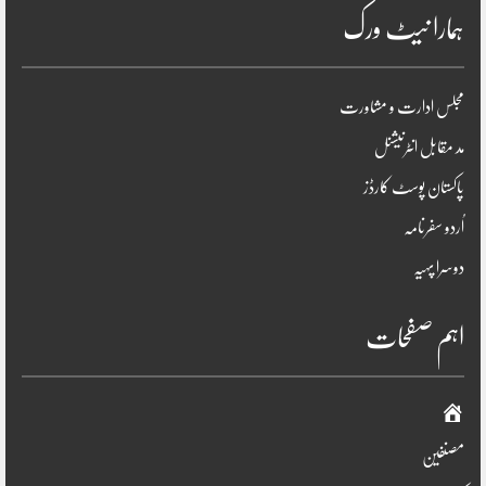
ہمارا نیٹ ورک
مجلس ادارت و مشاورت
مد مقابل انٹرنیشنل
پاکستان پوسٹ کارڈز
اُردو سفرنامہ
دوسرا پہیہ
اہم صفحات
صفحہ
اوّل
مصنفین