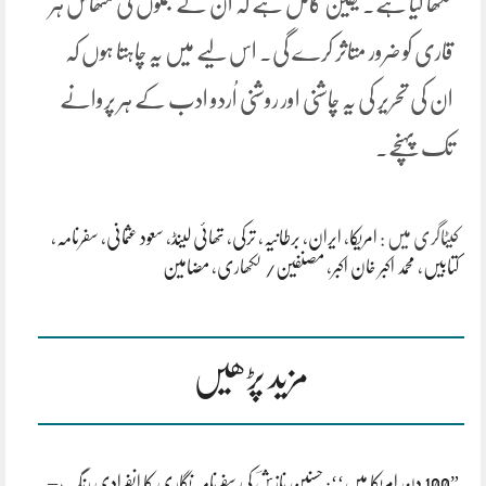
لکھا گیا ہے. یقین کامل ہے کہ ان کے جملوں کی مٹھاس ہر
قاری کو ضرور متاثر کرے گی. اس لیے میں یہ چاہتا ہوں کہ
ان کی تحریر کی یہ چاشنی اور روشنی اُردو ادب کے ہر پروانے
تک پہنچے.
کیٹاگری میں :
امریکا
،
ایران
،
برطانیہ
،
ترکی
،
تھائی لینڈ
،
سعود عثمانی
،
سفرنامہ
،
کتابیں
،
محمد اکبر خان اکبر
،
مصنفین/ لکھاری
،
مضامین
مزید پڑھیں
”100 دِن امریکا میں‘‘: حسنین نازشؔ کی سفرنامہ نگاری کا انفرادی رنگ –