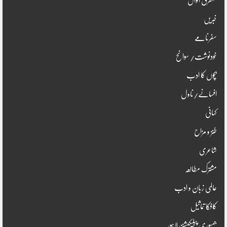
متفرق اقوال
خبریں
سفرنامے
خودنوشت/ سوانح
بچوں کا ادب
افسانے/ناول
کہانی
طنز و مزاح
شاعری
مشترک مطالعہ
عالمی زبان و ادب
کافکا تماثیل
جُمہوری پبلیکیشنز، لاہور