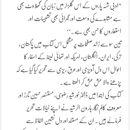
”ادبی شہہ پاروں کے اس گلزار میں زبان کی گھلاوٹ بھی
ہے مشاہدے کی وسعت اور گہرائی بھی تشبیہات اور
استعاروں کا حسن بھی ہے.‘‘
تین سو سے زائد صفحات پر مشتمل اس کتاب میں پاکستان،
ترکی، ایران، انگلستان، امریکہ اور تھائی لینڈ کے اسفار کا
احوال اس دل آویزی اورعرق ریزی سے تحریر کیا گیا ہے کہ
پڑھنے والا عش عش کر اٹھتا ہے.
کتاب کی ابتدا میں ڈاکٹر خورشید رضوی، مستنصر حسین تارڑ اور
معروف کالم نگار ہارون الرشید نے اپنے خیالات تحریر
فرمائے ہیں. ان کے مستند اور دل نشین الفاظ سے