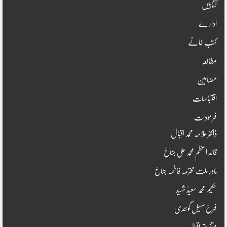
کتابیں
ادارے
کتب خانے
مطالعہ
مضامین
اقتباسات
فرمودات
ڈاکٹر علامہ محمد اقبالؒ
قائد اعظم محمد علی جناحؒ
مادرِ ملت محترمہ فاطمہ جناحؒ
حکیم محمد سعیدؒ شہید
فرخ سہیل گوئندی