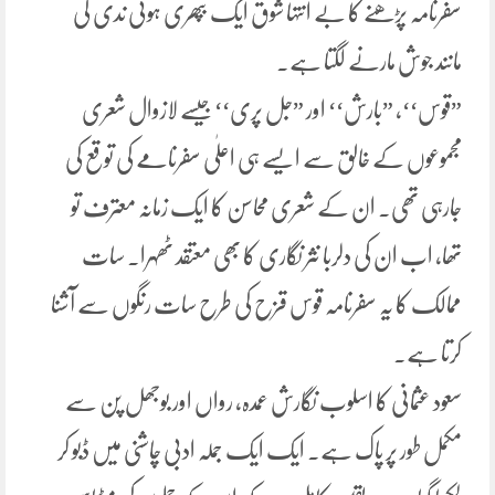
سفرنامہ پڑھنے کا بے انتہا شوق ایک بپھری ہوئی ندی کی
مانند جوش مارنے لگتا ہے.
”قوس‘‘، ”بارش‘‘ اور ”جل پری‘‘ جیسے لازوال شعری
مجموعوں کے خالق سے ایسے ہی اعلٰی سفرنامے کی توقع کی
جارہی تھی. ان کے شعری محاسن کا ایک زمانہ معترف تو
تھا، اب ان کی دلربا نثر نگاری کا بھی معتقد ٹھہرا. سات
ممالک کا یہ سفرنامہ قوس قزح کی طرح سات رنگوں سے آشنا
کرتا ہے.
سعود عثمانی کا اسلوب نگارش عمدہ، رواں اور بوجھل پن سے
مکمل طور پر پاک ہے. ایک ایک جملہ ادبی چاشنی میں ڈبو کر