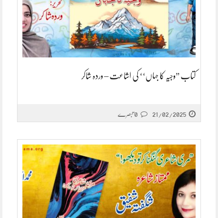
کتاب ”وجیہ کا جہاں‘‘ کی اشاعت – وردہ شاکر
21/02/2025
0 تبصرے