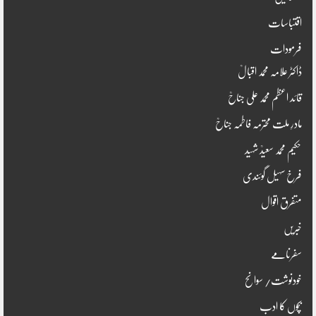
اقتباسات
فرمودات
ڈاکٹر علامہ محمد اقبالؒ
قائد اعظم محمد علی جناحؒ
مادرِ ملت محترمہ فاطمہ جناحؒ
حکیم محمد سعیدؒ شہید
فرخ سہیل گوئندی
متفرق اقوال
خبریں
سفرنامے
خودنوشت/ سوانح
بچوں کا ادب