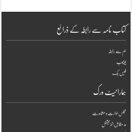
کتاب نامہ سے رابطہ کے ذرائع
ہم سے رابطہ
یوٹیوب
فیس بک
ہمارا نیٹ ورک
مجلس ادارت و مشاورت
مد مقابل انٹرنیشنل