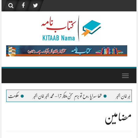
Skip
to
content
Toggle
navigation
 بزمِ سخن پیکر ترا – محمد اکبر خان اکبر
حکومت اُردو زبان کے فروغ کے لیے ہر ممکن تعاون 
مضامین