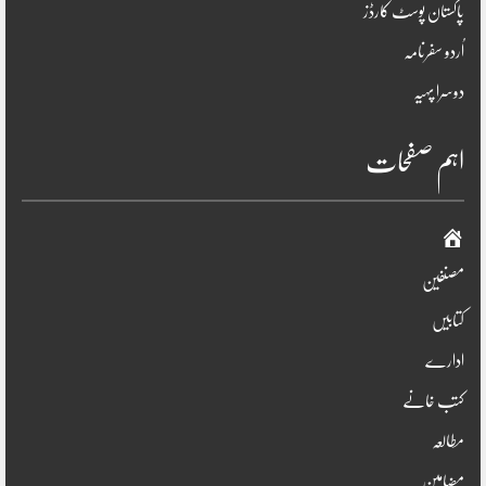
پاکستان پوسٹ کارڈز
اُردو سفرنامہ
دوسرا پہیہ
اہم صفحات
صفحہ
اوّل
مصنفین
کتابیں
ادارے
کتب خانے
مطالعہ
مضامین