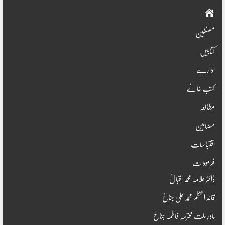
صفحہ
اوّل
مصنفین
کتابیں
ادارے
کتب خانے
مطالعہ
مضامین
اقتباسات
فرمودات
ڈاکٹر علامہ محمد اقبالؒ
قائد اعظم محمد علی جناحؒ
مادرِ ملت محترمہ فاطمہ جناحؒ