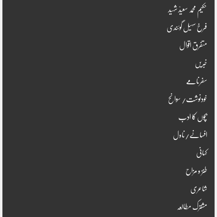
حکیم محمد سعیدؒ شہید
فرخ سہیل گوئندی
متفرق اقوال
خبریں
سفرنامے
خودنوشت/ سوانح
بچوں کا ادب
افسانے/ناول
کہانی
طنز و مزاح
شاعری
مشترک مطالعہ