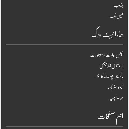
یوٹیوب
فیس بک
ہمارا نیٹ ورک
مجلس ادارت و مشاورت
مد مقابل انٹرنیشنل
پاکستان پوسٹ کارڈز
اُردو سفرنامہ
دوسرا پہیہ
اہم صفحات