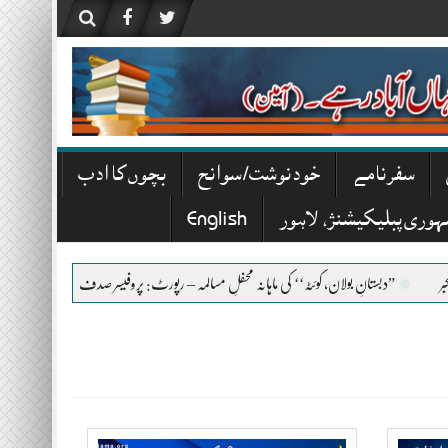
سفرنامے
خودنوشت/ سوانح
بچوں کا ادب
ہوری پبلیکیشنز، لاہور
English
دبستانِ بولان، کوئٹہ‘‘ کی ماہانہ محفلِ مسالمہ – رپورٹ: پروفیسر صدف چنگیزی
”منکر نکیر‘‘،