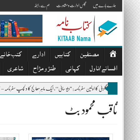
Skip
ہمارے بارے میں
مجلس ادارت و مشاورت
ہم سے رابطہ
to
content
صفحہ
مصنفین
کتابیں
ادارے
کتب خانے
اوّل
افسانے/ناول
کہانی
طنز و مزاح
شاعری
اکٹر اعظم بنگلزئی کا اولین سفرنامہ: ”دیو سائی‘‘، ایک ماہرِ معالج کا دلچسپ سفرنامہ – محمد اکبر خان اک
ثاقب محمود بٹ