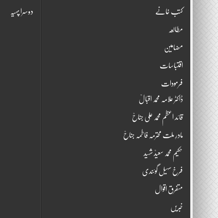
کتب خانے
دوسرا پہیہ
مطالعہ
مضامین
اقتباسات
فرمودات
ڈاکٹر علامہ محمد اقبالؒ
قائد اعظم محمد علی جناحؒ
مادرِ ملت محترمہ فاطمہ جناحؒ
حکیم محمد سعیدؒ شہید
فرخ سہیل گوئندی
متفرق اقوال
خبریں