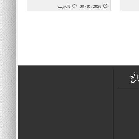
08/10/2020
0 تبصرے
ائع