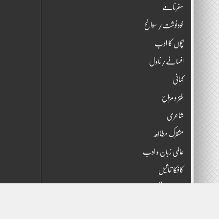
سفرنامے
خودنوشت/ سوانح
بچوں کا ادب
افسانے/ناول
کہانی
طنز و مزاح
شاعری
مشترک مطالعہ
عالمی زبان و ادب
کافکا تماثیل
جُمہوری پبلیکیشنز، لاہور
English