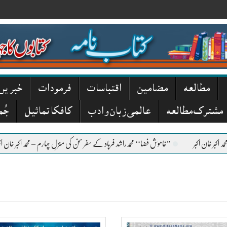
مطالعہ
مضامین
اقتباسات
فرمودات
خبریں
مشترک مطالعہ
عالمی زبان و ادب
کافکا تماثیل
جُم
بر
”خاموش فضا‘‘ محمدراشد فرہاد کے سفر سخن کی منزلِ چہارم – محمد اکبر خان اکبر
”